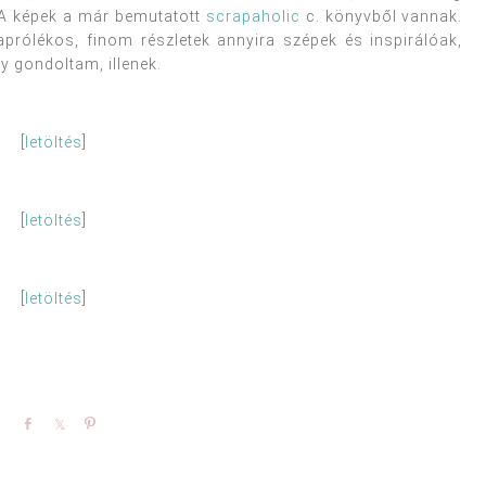
) A képek a már bemutatott
scrapaholic
c. könyvből vannak.
prólékos, finom részletek annyira szépek és inspirálóak,
 gondoltam, illenek.
[
letöltés
]
[
letöltés
]
[
letöltés
]
Share
Share
Pin