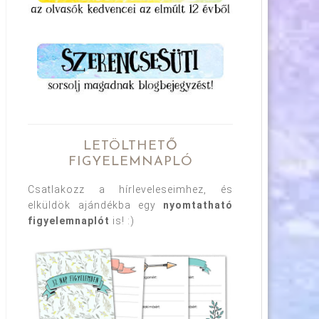
LETÖLTHETŐ
FIGYELEMNAPLÓ
Csatlakozz a hírleveleseimhez, és
elküldök ajándékba egy
nyomtatható
figyelemnaplót
is! :)