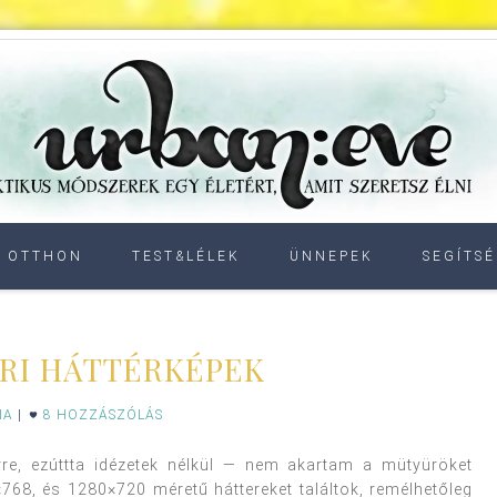
OTTHON
TEST&LÉLEK
ÜNNEPEK
SEGÍTSÉ
RI HÁTTÉRKÉPEK
IA
|
8 HOZZÁSZÓLÁS
re, ezúttta idézetek nélkül — nem akartam a mütyüröket
768, és 1280×720 méretű háttereket találtok, remélhetőleg