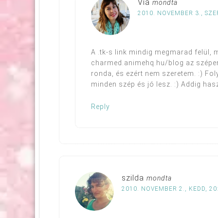
Via
mondta
2010. NOVEMBER 3., SZE
A .tk-s link mindig megmarad felül, m
charmed.animehq.hu/blog az szépen 
ronda, és ezért nem szeretem. :) Fo
minden szép és jó lesz. :) Addig ha
Reply
szilda
mondta
2010. NOVEMBER 2., KEDD, 20