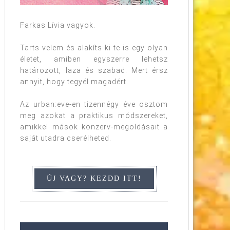
Farkas Lívia vagyok.
Tarts velem és alakíts ki te is egy olyan
életet, amiben egyszerre lehetsz
határozott, laza és szabad. Mert érsz
annyit, hogy tegyél magadért.
Az urban:eve-en tizennégy éve osztom
meg azokat a praktikus módszereket,
amikkel mások konzerv-megoldásait a
saját utadra cserélheted.