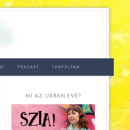
G!
PODCAST
TANFOLYAM
MI AZ URBAN:EVE?