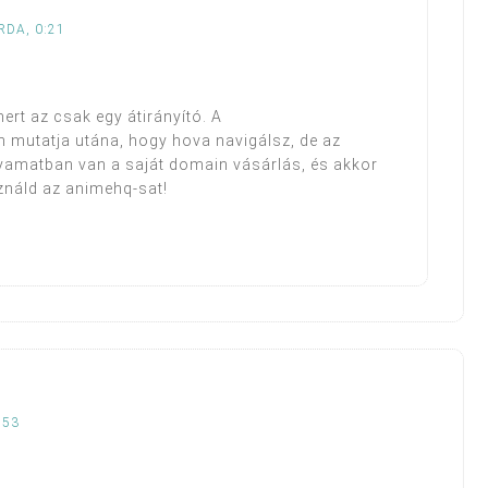
RDA, 0:21
ert az csak egy átirányító. A
mutatja utána, hogy hova navigálsz, de az
lyamatban van a saját domain vásárlás, és akkor
sználd az animehq-sat!
:53