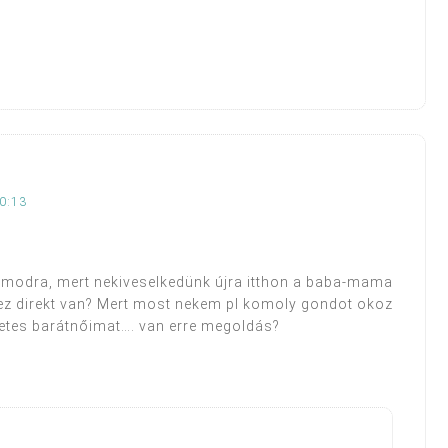
0:13
gramodra, mert nekiveselkedünk újra itthon a baba-mama
( ez direkt van? Mert most nekem pl komoly gondot okoz
inetes barátnőimat…. van erre megoldás?