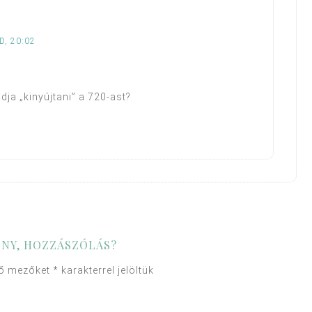
D, 20:02
dja „kinyújtani” a 720-ast?
NY, HOZZÁSZÓLÁS?
ző mezőket
*
karakterrel jelöltük