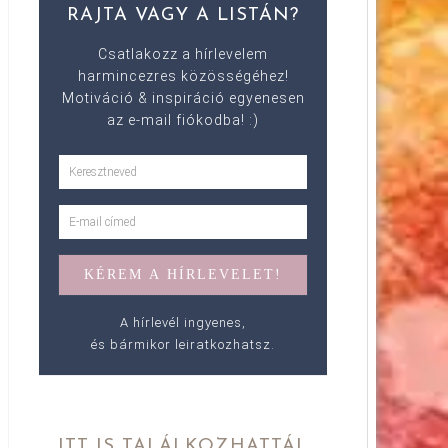
RAJTA VAGY A LISTÁN?
Csatlakozz a hírlevelem
harmincezres közösségéhez!
Motiváció & inspiráció egyenesen
az e-mail fiókodba! :)
A hírlevél ingyenes,
és bármikor leiratkozhatsz.
ITT IS TALÁLKOZHATTÁL