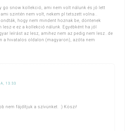
gy go snow kollekció, ami nem volt nálunk és jó lett
 ami szintén nem volt, nekem pl tetszett volna…
mondták, hogy nem mindent hoznak be, döntenek
lesz-e ez a kollekció nálunk. Egyébként ha jól
yar leírást az lesz, amihez nem az pedig nem lesz…de
tam a hivatalos oldalon (magyaron), azóta nem
A, 13:33
b nem fájdítjuk a szívünket. :) Köszi!