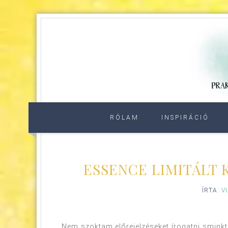
RÓLAM
INSPIRÁCIÓ
ESSENCE LIMITÁLT 
ÍRTA:
V
Nem szoktam előrejelzéseket írogatni sminkt