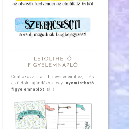
LETÖLTHETŐ
FIGYELEMNAPLÓ
Csatlakozz a hírleveleseimhez, és
elküldök ajándékba egy
nyomtatható
figyelemnaplót
is! :)