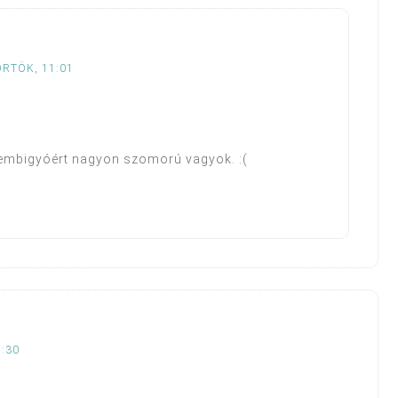
ÖRTÖK, 11:01
zembigyóért nagyon szomorú vagyok. :(
2:30