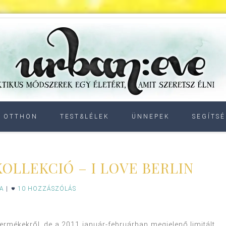
OTTHON
TEST&LÉLEK
ÜNNEPEK
SEGÍTSÉ
KOLLEKCIÓ – I LOVE BERLIN
IA
|
10 HOZZÁSZÓLÁS
ermékekről, de a 2011 január-februárban megjelenő limitált