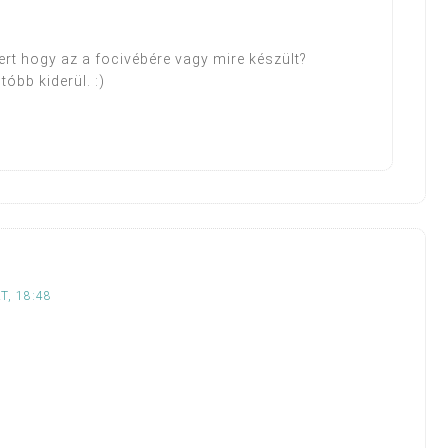
rt hogy az a focivébére vagy mire készült?
óbb kiderül. :)
T, 18:48