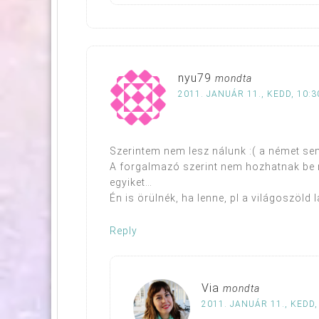
nyu79
mondta
2011. JANUÁR 11., KEDD, 10:3
Szerintem nem lesz nálunk :( a német se
A forgalmazó szerint nem hozhatnak be m
egyiket…
Én is örülnék, ha lenne, pl a világoszöld 
Reply
Via
mondta
2011. JANUÁR 11., KEDD,