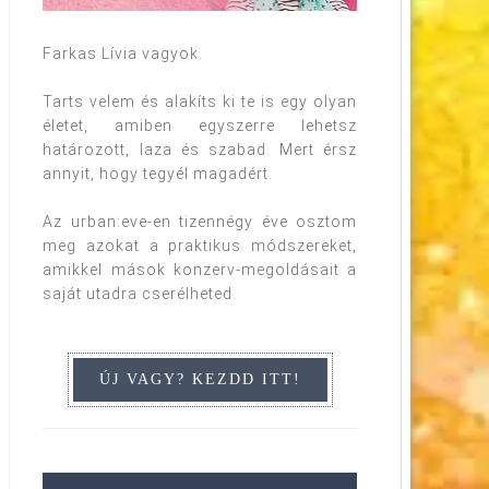
Farkas Lívia vagyok.
Tarts velem és alakíts ki te is egy olyan
életet, amiben egyszerre lehetsz
határozott, laza és szabad. Mert érsz
annyit, hogy tegyél magadért.
Az urban:eve-en tizennégy éve osztom
meg azokat a praktikus módszereket,
amikkel mások konzerv-megoldásait a
saját utadra cserélheted.