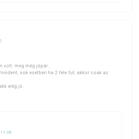
0
m volt. meg még jópár…
indent, sok esetben ha 2 féle fut, akkor csak az
lakk elég jó…
 11:09