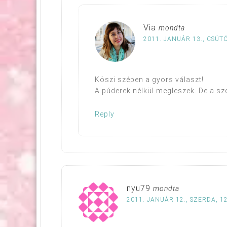
Via
mondta
2011. JANUÁR 13., CSÜT
Köszi szépen a gyors választ!
A púderek nélkül megleszek. De a s
Reply
nyu79
mondta
2011. JANUÁR 12., SZERDA, 1