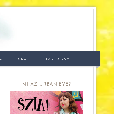
G!
PODCAST
TANFOLYAM
MI AZ URBAN:EVE?