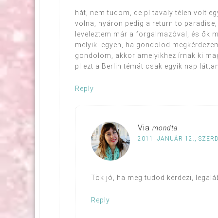
hát, nem tudom, de pl tavaly télen volt e
volna, nyáron pedig a return to paradise,
leveleztem már a forgalmazóval, és ők 
melyik legyen, ha gondolod megkérdezem 
gondolom, akkor amelyikhez írnak ki mag
pl ezt a Berlin témát csak egyik nap lát
Reply
Via
mondta
2011. JANUÁR 12., SZERD
Tök jó, ha meg tudod kérdezi, legaláb
Reply