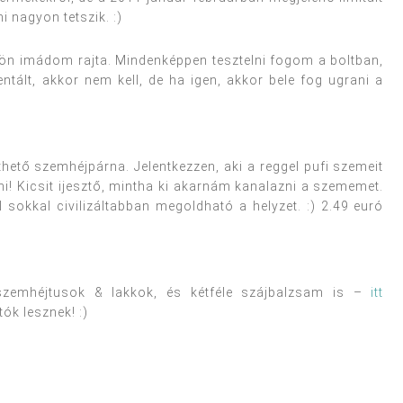
 nagyon tetszik. :)
ülön imádom rajta. Mindenképpen tesztelni fogom a boltban,
tált, akkor nem kell, de ha igen, akkor bele fog ugrani a
thető szemhéjpárna. Jelentkezzen, aki a reggel pufi szemeit
ni! Kicsit ijesztő, mintha ki akarnám kanalazni a szememet.
 sokkal civilizáltabban megoldható a helyzet. :) 2.49 euró
szemhéjtusok & lakkok, és kétféle szájbalzsam is –
itt
ók lesznek! :)