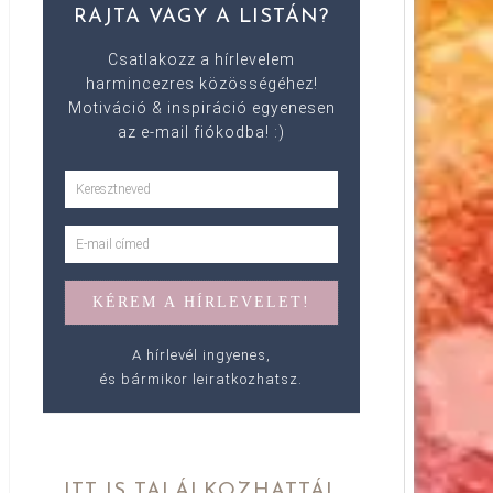
RAJTA VAGY A LISTÁN?
Csatlakozz a hírlevelem
harmincezres közösségéhez!
Motiváció & inspiráció egyenesen
az e-mail fiókodba! :)
A hírlevél ingyenes,
és bármikor leiratkozhatsz.
ITT IS TALÁLKOZHATTÁL