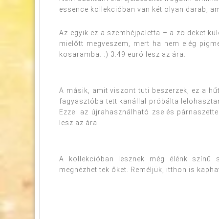
essence kollekcióban van két olyan darab, ami
Az egyik ez a szemhéjpaletta – a zöldeket k
mielőtt megveszem, mert ha nem elég pigmen
kosaramba. :) 3.49 euró lesz az ára.
A másik, amit viszont tuti beszerzek, ez a hű
fagyasztóba tett kanállal próbálta lelohaszta
Ezzel az újrahasználható zselés párnaszettel
lesz az ára.
A kollekcióban lesznek még élénk színű 
megnézhetitek őket. Reméljük, itthon is kaphat