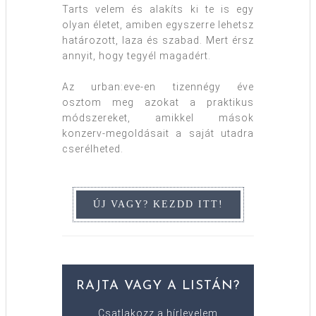
Tarts velem és alakíts ki te is egy
olyan életet, amiben egyszerre lehetsz
határozott, laza és szabad. Mert érsz
annyit, hogy tegyél magadért.
Az urban:eve-en tizennégy éve
osztom meg azokat a praktikus
módszereket, amikkel mások
konzerv-megoldásait a saját utadra
cserélheted.
RAJTA VAGY A LISTÁN?
Csatlakozz a hírlevelem