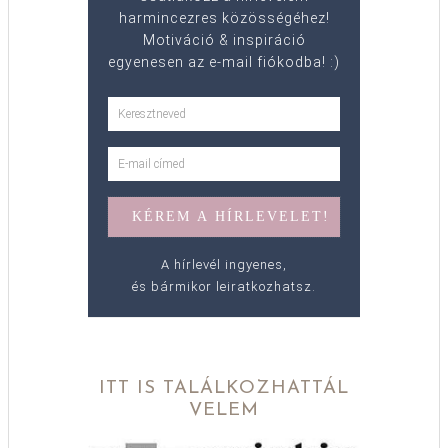
harmincezres közösségéhez!
Motiváció & inspiráció
egyenesen az e-mail fiókodba! :)
A hírlevél ingyenes,
és bármikor leiratkozhatsz.
ITT IS TALÁLKOZHATTÁL
VELEM