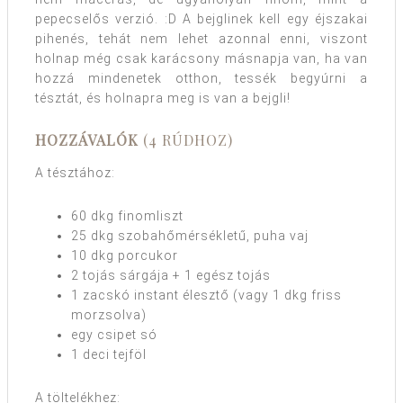
pepecselős verzió. :D A bejglinek kell egy éjszakai
pihenés, tehát nem lehet azonnal enni, viszont
holnap még csak karácsony másnapja van, ha van
hozzá mindenetek otthon, tessék begyúrni a
tésztát, és holnapra meg is van a bejgli!
HOZZÁVALÓK
(4 RÚDHOZ)
A tésztához:
60 dkg finomliszt
25 dkg szobahőmérsékletű, puha vaj
10 dkg porcukor
2 tojás sárgája + 1 egész tojás
1 zacskó instant élesztő (vagy 1 dkg friss
morzsolva)
egy csipet só
1 deci tejföl
A töltelékhez: