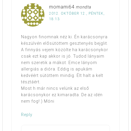
momami64
mondta
2012. OKTÓBER 12., PÉNTEK,
18:13
Nagyon finomnak néz ki. Én karácsonyra
készülvén elősütöttem gesztenyés bejglit.
A finnyás vejem közölte ha karácsonykor
csak ezt kap akkor is jó. Tudod lányaim
nem szeretik a mákot. Emce lányom
allergiás a dióra. Eddig is apukám
kedvéért sütöttem mindig. Élt halt a kelt
tésztáért.
Most h már nincs velünk az első
karácsonykor ez kimaradta. De az idén
nem fog!:) Móni
Reply