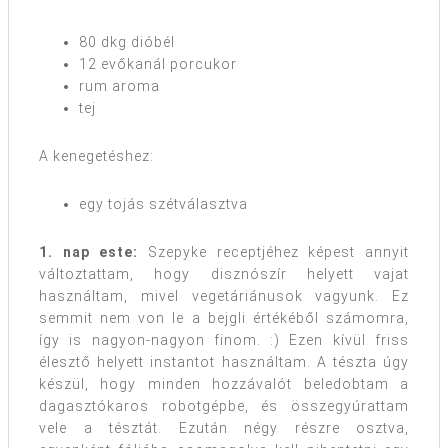
80 dkg dióbél
12 evőkanál porcukor
rum aroma
tej
A kenegetéshez:
egy tojás szétválasztva
1. nap este:
Szepyke receptjéhez képest annyit
változtattam, hogy disznószír helyett vajat
használtam, mivel vegetáriánusok vagyunk. Ez
semmit nem von le a bejgli értékéből számomra,
így is nagyon-nagyon finom. :) Ezen kívül friss
élesztő helyett instantot használtam. A tészta úgy
készül, hogy minden hozzávalót beledobtam a
dagasztókaros robotgépbe, és összegyúrattam
vele a tésztát. Ezután négy részre osztva,