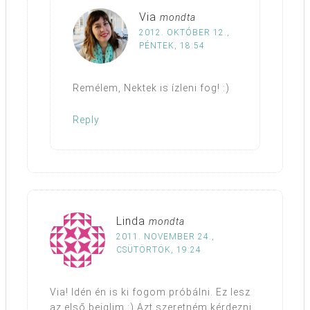
Via
mondta
2012. OKTÓBER 12.,
PÉNTEK, 18:54
Remélem, Nektek is ízleni fog! :)
Reply
Linda
mondta
2011. NOVEMBER 24.,
CSÜTÖRTÖK, 19:24
Via! Idén én is ki fogom próbálni. Ez lesz
az első bejglim.:) Azt szeretném kérdezni,