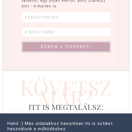
célokról, egy olyan életről, amit szeretsz
élni - e-mailen is.
KÖVETSZ
MÁR?
ITT IS MEGTALÁLSZ:
Hahó :) Más oldalakhoz hasonlóan mi is sütiket
használunk a működéshez.