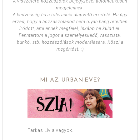
A visszatérő hozzászólók bejegyzései automatikusan
megjelennek.
A kedvesség és a tolerancia alapvető errefelé. Ha úgy
érzed, hogy a hozzászólásod nem olyan hangvételben
íródott, ami ennek megfelel, inkább ne küldd el.
Fenntartom a jogot a személyeskedő, rasszista,
bunkó, stb. hozzászólások moderálására. Köszi a
megértést. :)
MI AZ URBAN:EVE?
Farkas Lívia vagyok.