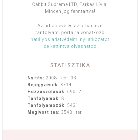
Cabbit Supreme LTD, Farkas Lívia.
Minden jog fenntartva!
Az urban:eve és az urban:eve
tanfolyami portálra vonatkozó
hatályos adatvédelmi nyilatkozatot
ide kattintva olvashatod
.
STATISZTIKA
Nyitás:
2008. febr. 03.
Bejegyzések:
3714
Hozzászólások:
69012
Tanfolyamok:
8
Tanfolyamozók:
5431
Megivott tea:
3548 liter