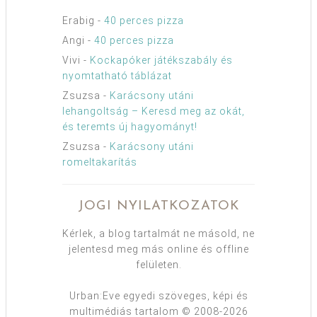
Erabig
-
40 perces pizza
Angi
-
40 perces pizza
Vivi
-
Kockapóker játékszabály és
nyomtatható táblázat
Zsuzsa
-
Karácsony utáni
lehangoltság – Keresd meg az okát,
és teremts új hagyományt!
Zsuzsa
-
Karácsony utáni
romeltakarítás
JOGI NYILATKOZATOK
Kérlek, a blog tartalmát ne másold, ne
jelentesd meg más online és offline
felületen.
Urban:Eve egyedi szöveges, képi és
multimédiás tartalom © 2008-2026