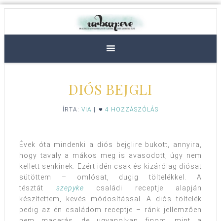
DIÓS BEJGLI
ÍRTA:
VIA
|
4 HOZZÁSZÓLÁS
Évek óta mindenki a diós bejglire bukott, annyira,
hogy tavaly a mákos meg is avasodott, úgy nem
kellett senkinek. Ezért idén csak és kizárólag diósat
sütöttem – omlósat, dugig töltelékkel. A
tésztát
szepyke
családi receptje alapján
készítettem, kevés módosítással. A diós töltelék
pedig az én családom receptje – ránk jellemzően
nem macerás, de ugyanolyan finom, mint a