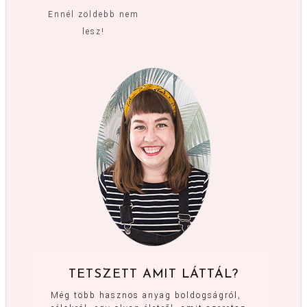
Ennél zöldebb nem
lesz!
TETSZETT AMIT LÁTTÁL?
Még több hasznos anyag boldogságról,