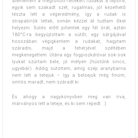
átemelnem a megtöltött-feltekert rudakat a tepsire,
egyik sem szakadt szét, rugalmas, jól kezelhető
tészta lett a végeredmény, így a rudak is
strapabírók lettek, simán kézzel át tudtam őket
helyezni. Sütés előtt pihentek egy fél órát, aztán
180°C-ra begyújtottam a sütőt, egy sárgájával
hosszában végigkentem a rudakat, hagytam
száradni, majd a fehérjével széltében
megkenegettem. Utána egy fogpiszkálóval sok-sok
lyukat szúrtam bele, jó mélyen (hústűnk sincs,
ugyebár). Addig sütöttem, amíg szép aranybarna
nem lett a tetejük – így a belsejük még finom,
omlós maradt, nem száradt ki.
És ahogy a nagykönyvben meg van írva,
márványos lett a teteje, és ki sem repedt. :)