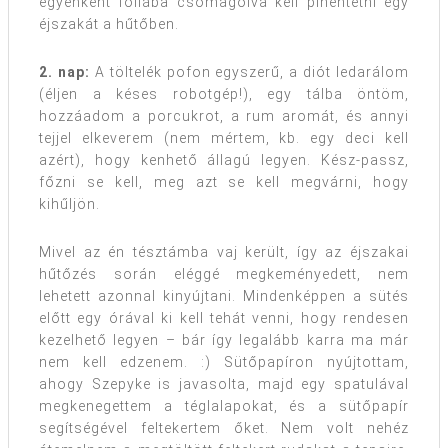
egyenként fóliába csomagolva kell pihentetni egy
éjszakát a hűtőben.
2. nap:
A töltelék pofon egyszerű, a diót ledarálom
(éljen a késes robotgép!), egy tálba öntöm,
hozzáadom a porcukrot, a rum aromát, és annyi
tejjel elkeverem (nem mértem, kb. egy deci kell
azért), hogy kenhető állagú legyen. Kész-passz,
főzni se kell, meg azt se kell megvárni, hogy
kihűljön.
Mivel az én tésztámba vaj került, így az éjszakai
hűtőzés során eléggé megkeményedett, nem
lehetett azonnal kinyújtani. Mindenképpen a sütés
előtt egy órával ki kell tehát venni, hogy rendesen
kezelhető legyen – bár így legalább karra ma már
nem kell edzenem. :) Sütőpapíron nyújtottam,
ahogy Szepyke is javasolta, majd egy spatulával
megkenegettem a téglalapokat, és a sütőpapír
segítségével feltekertem őket. Nem volt nehéz