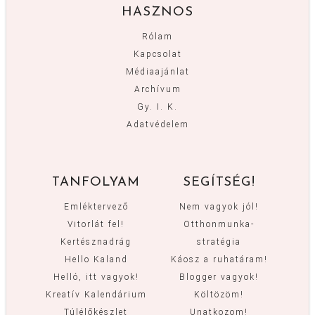
HASZNOS
Rólam
Kapcsolat
Médiaajánlat
Archívum
Gy. I. K.
Adatvédelem
TANFOLYAM
SEGÍTSÉG!
Emléktervező
Nem vagyok jól!
Vitorlát fel!
Otthonmunka-
Kertésznadrág
stratégia
Hello Kaland
Káosz a ruhatáram!
Helló, itt vagyok!
Blogger vagyok!
Kreatív Kalendárium
Költözöm!
Túlélőkészlet
Unatkozom!