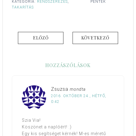
KATEGÓRIA:
RENDSZEREZÉS
,
PÉNTEK
TAKARÍTÁS
ELŐZŐ
KÖVETKEZŐ
HOZZÁSZÓLÁSOK
Zsuzsa
mondta
2016. OKTÓBER 24., HÉTFŐ,
0:42
Szia Via!
Köszönet a naplóért! :)
Egy kis segítséget kérnék! M-es méretű