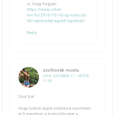
is, hogy hogyan:
https://www.urban-
eve.hu/2016/10/16/igy-turbozd-
fel-naptaradat-egyedi-lapokkal/
Reply
zsofnovak
mondta
2016. OKTÓBER 17., HÉTFŐ,
11:32
Szia Via!
Hogy tudom dupla oldalasra nyomtatni
A/5 méretben a kontrollfüzetet a