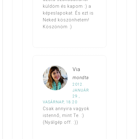
küldöm és kapom :) a
képeslapokat. És ezt is
Neked köszönhetem!
Köszönöm :)
Via
mondta
2012.
JANUÁR
29.,
VASÁRNAP, 18:20
Csak annyira vagyok
istennő, mint Te. :)
(Nyálgép off. :))