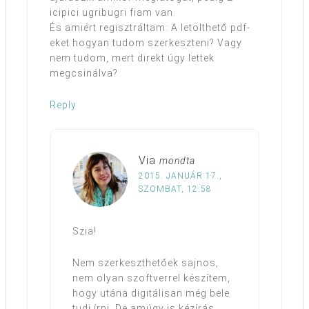
icipici ugribugri fiam van.
És amiért regisztráltam: A letölthető pdf-
eket hogyan tudom szerkeszteni? Vagy
nem tudom, mert direkt úgy lettek
megcsinálva?
Reply
Via
mondta
2015. JANUÁR 17.,
SZOMBAT, 12:58
Szia!
Nem szerkeszthetőek sajnos,
nem olyan szoftverrel készítem,
hogy utána digitálisan még bele
tudj írni. De amúgy is kézírás