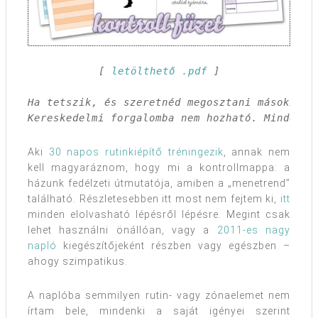
[ 
letölthető .pdf
 ]

Ha tetszik, és szeretnéd megosztani másokkal,
Kereskedelmi forgalomba nem hozható. Minden j
Aki
30 napos rutinkiépítő tréningezik
, annak nem
kell magyaráznom, hogy mi a kontrollmappa: a
házunk fedélzeti útmutatója, amiben a „menetrend”
található. Részletesebben itt most nem fejtem ki,
itt
minden elolvasható lépésről lépésre. Megint csak
lehet használni önállóan, vagy a
2011-es nagy
napló
kiegészítőjeként részben vagy egészben –
ahogy szimpatikus.
A naplóba semmilyen rutin- vagy zónaelemet nem
írtam bele, mindenki a saját igényei szerint