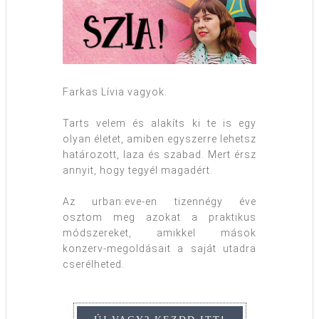
Farkas Lívia vagyok.
Tarts velem és alakíts ki te is egy
olyan életet, amiben egyszerre lehetsz
határozott, laza és szabad. Mert érsz
annyit, hogy tegyél magadért.
Az urban:eve-en tizennégy éve
osztom meg azokat a praktikus
módszereket, amikkel mások
konzerv-megoldásait a saját utadra
cserélheted.