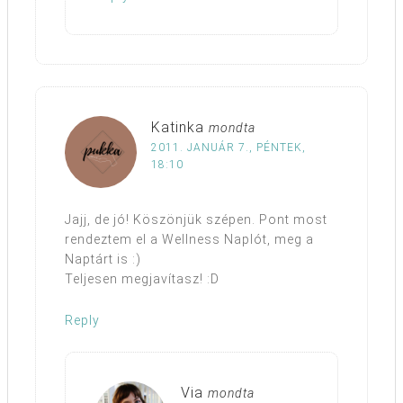
Katinka
mondta
2011. JANUÁR 7., PÉNTEK,
18:10
Jajj, de jó! Köszönjük szépen. Pont most
rendeztem el a Wellness Naplót, meg a
Naptárt is :)
Teljesen megjavítasz! :D
Reply
Via
mondta