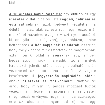
kitöltheti.
A 16 oldalas napló tartalma:
egy
címlap
és egy
idézetes oldal
, pipálós lista
reggeli, délutáni és
esti rutinok
nak (azok kedvéért készítettem a
délutáni listát, akik az esti rutin egy részét már
munkából hazaérve elvégzik – azt nyomtassátok
ki, amelyikre szükség van), egy táblázat, amibe
beírhatjátok
a hét napjainak feladatai
t aszerint,
hogy melyik napra mit osztottatok be magatoknak,
aztán jön 6 oldal a
zónák
nak: egy, amiben
beoszthatod, hogy hányadik zóna melyik
területeket jelenti, utána pedig pipálható listán
vezetheted az adott zóna teendőit. A végére
készítettem 4
jegyzetelős-inspirációs oldal
t,
ahova
ötleteket és motivációk
at írhattok fel
arról, hogy milyen 15 perces mozgást tudtok
végezni, mi legyen a program a randiestén
(megintcsak érvényes, hogy ha nincs szükséged
erre az oldalra, ne nyomtasd ki), van egy