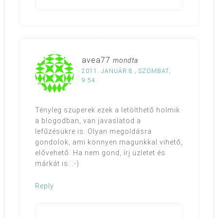
avea77
mondta
2011. JANUÁR 8., SZOMBAT,
9:54
Tényleg szuperek ezek a letölthető holmik
a blogodban, van javaslatod a
lefűzésükre is. Olyan megoldásra
gondolok, ami könnyen magunkkal vihető,
elővehető. Ha nem gond, írj üzletet és
márkát is. :-)
Reply