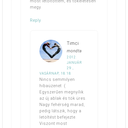
most letöltöttem, és tökéletesen
megy.
Reply
Timci
mondta
2012.
JANUÁR
29.,
VASÁRNAP, 18:18
Nincs semmilyen
hibaüzenet :(
Egyszerűen megnyílik
az új ablak és tök üres.
Nagy fehérség marad,
pedig látszik, hogy a
letöltést befejezte.
Viszont most