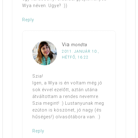
Wya néven. Ugye? :))
Reply
Via
mondta
2011. JANUÁR 10.,
HÉTFŐ, 16:22
Szia!
Igen, a Wya is én voltam még jó
sok évvel ezelőtt, aztán utána
átváltottam a rendes nevemre.
Szia megint! :) Lustanyunak meg
ezúton is köszönet, jó nagy (és
hűséges!) olvasótábora van. :)
Reply