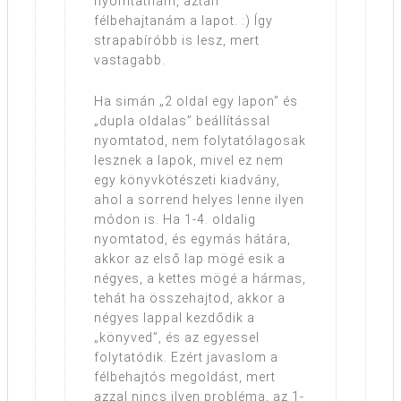
nyomtatnám, aztán
félbehajtanám a lapot. :) Így
strapabíróbb is lesz, mert
vastagabb.
Ha simán „2 oldal egy lapon” és
„dupla oldalas” beállítással
nyomtatod, nem folytatólagosak
lesznek a lapok, mivel ez nem
egy könyvkötészeti kiadvány,
ahol a sorrend helyes lenne ilyen
módon is. Ha 1-4. oldalig
nyomtatod, és egymás hátára,
akkor az első lap mögé esik a
négyes, a kettes mögé a hármas,
tehát ha összehajtod, akkor a
négyes lappal kezdődik a
„könyved”, és az egyessel
folytatódik. Ezért javaslom a
félbehajtós megoldást, mert
azzal nincs ilyen probléma, az 1-