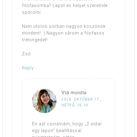
filofaxomba? Lapot és helyet szeretnék
spórolni.
Nem utolsó sorban nagyon köszönök
mindent! :) Nagyon várom a filofaxos
tréningedet!
Zsó
Reply
Via
mondta
2016. OKTÓBER 17.,
HÉTFŐ, 18:19
Én azt csinálnám, hogy „2 oldal
egy lapon” beállítással