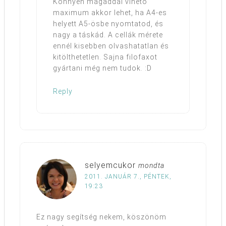
Könnyen magaddal vihető
maximum akkor lehet, ha A4-es
helyett A5-ösbe nyomtatod, és
nagy a táskád. A cellák mérete
ennél kisebben olvashatatlan és
kitölthetetlen. Sajna filofaxot
gyártani még nem tudok. :D
Reply
selyemcukor
mondta
2011. JANUÁR 7., PÉNTEK,
19:23
Ez nagy segítség nekem, köszönöm