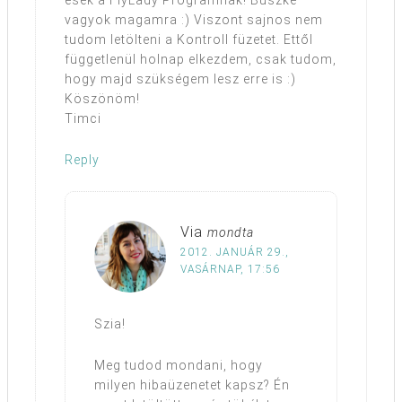
esek a FlyLady Programnak! Büszke
vagyok magamra :) Viszont sajnos nem
tudom letölteni a Kontroll füzetet. Ettől
függetlenül holnap elkezdem, csak tudom,
hogy majd szükségem lesz erre is :)
Köszönöm!
Timci
Reply
Via
mondta
2012. JANUÁR 29.,
VASÁRNAP, 17:56
Szia!
Meg tudod mondani, hogy
milyen hibaüzenetet kapsz? Én