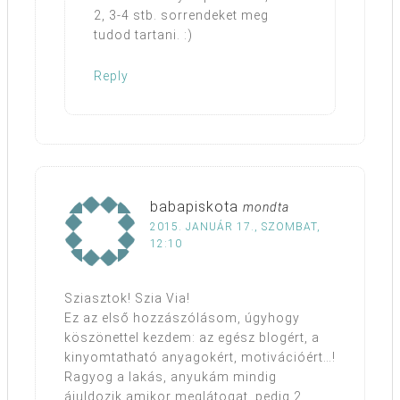
2, 3-4 stb. sorrendeket meg
tudod tartani. :)
Reply
babapiskota
mondta
2015. JANUÁR 17., SZOMBAT,
12:10
Sziasztok! Szia Via!
Ez az első hozzászólásom, úgyhogy
köszönettel kezdem: az egész blogért, a
kinyomtatható anyagokért, motivációért…!
Ragyog a lakás, anyukám mindig
ájuldozik amikor meglátogat, pedig 2