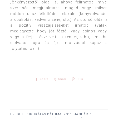
„önkényeztető” oldal is, ahova felírhatod, mivel
szeretnéd megjutalmazni magad vagy milyen
módon tudsz feltöltődni, relaxálni (könyvolvasás,
arcpakolás, kedvenc zene, stb.). Az utolsó oldalra
a pozitív visszajelzéseket írhatod (valaki
megjegyezte, hogy jót főztél, vagy csinos vagy,
vagy a férjed észrevette a rendet, stb.), amit ha
elolvasol, újra és újra motivációt kapsz a
folytatáshoz. :)
Share
Share
Pin
EREDETI PUBLIKÁLÁS DÁTUMA:
2011. JANUÁR 7.,