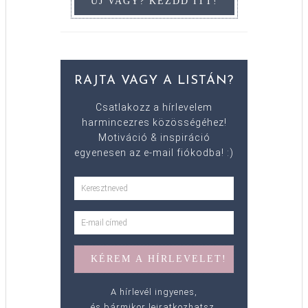
RAJTA VAGY A LISTÁN?
Csatlakozz a hírlevelem
harmincezres közösségéhez!
Motiváció & inspiráció
egyenesen az e-mail fiókodba! :)
A hírlevél ingyenes,
és bármikor leiratkozhatsz.