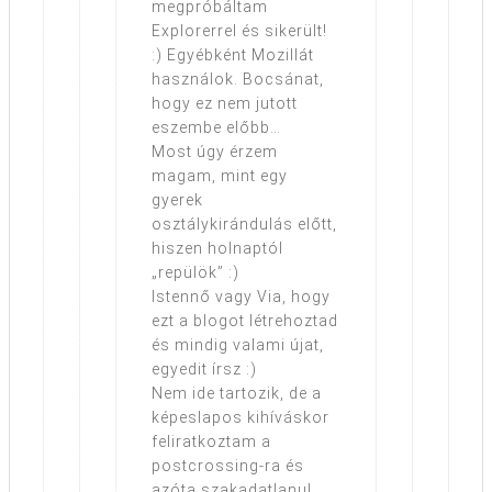
megpróbáltam
Explorerrel és sikerült!
:) Egyébként Mozillát
használok. Bocsánat,
hogy ez nem jutott
eszembe előbb…
Most úgy érzem
magam, mint egy
gyerek
osztálykirándulás előtt,
hiszen holnaptól
„repülök” :)
Istennő vagy Via, hogy
ezt a blogot létrehoztad
és mindig valami újat,
egyedit írsz :)
Nem ide tartozik, de a
képeslapos kihíváskor
feliratkoztam a
postcrossing-ra és
azóta szakadatlanul