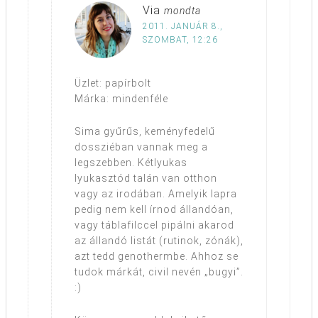
Via
mondta
2011. JANUÁR 8.,
SZOMBAT, 12:26
Üzlet: papírbolt
Márka: mindenféle
Sima gyűrűs, keményfedelű
dossziéban vannak meg a
legszebben. Kétlyukas
lyukasztód talán van otthon
vagy az irodában. Amelyik lapra
pedig nem kell írnod állandóan,
vagy táblafilccel pipálni akarod
az állandó listát (rutinok, zónák),
azt tedd genothermbe. Ahhoz se
tudok márkát, civil nevén „bugyi”.
:)