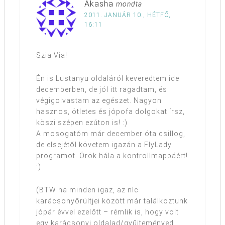
Akasha
mondta
2011. JANUÁR 10., HÉTFŐ,
16:11
Szia Via!
Én is Lustanyu oldaláról keveredtem ide
decemberben, de jól itt ragadtam, és
végigolvastam az egészet. Nagyon
hasznos, ötletes és jópofa dolgokat írsz,
köszi szépen ezúton is! :)
A mosogatóm már december óta csillog,
de elsejétől követem igazán a FlyLady
programot. Örök hála a kontrollmappáért!
:)
(BTW ha minden igaz, az nlc
karácsonyőrültjei között már találkoztunk
jópár évvel ezelőtt – rémlik is, hogy volt
egy karácsonyi oldalad/gyűjteményed