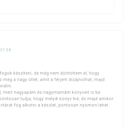
 21:26
fogok készíteni, de még nem döntöttem el, hogy
s meg a nagy ötlet, amit a férjem dizájnolhat, majd
nálni.
ell, mert nagyapám és nagymamám könyveit is be
ontosan tudja, hogy melyik könyv kié, és majd amikor
vtárat fog alkotni a készlet, pontosan nyomon lehet