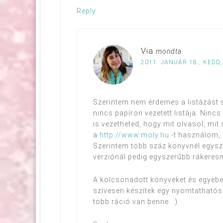
Reply
Via
mondta
2011. JANUÁR 18., KEDD,
Szerintem nem érdemes a listázást s
nincs papíron vezetett listája. Ninc
is vezetheted, hogy mit olvasol, mit
a
http://www.moly.hu
-t használom,
Szerintem több száz könyvnél egysz
verziónál pedig egyszerűbb rákeresn
A kölcsönadott könyveket és egyebek
szívesen készítek egy nyomtathatós 
több ráció van benne. :)