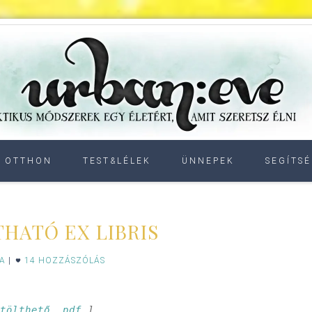
OTTHON
TEST&LÉLEK
ÜNNEPEK
SEGÍTSÉ
HATÓ EX LIBRIS
IA
|
14 HOZZÁSZÓLÁS
etölthető .pdf
 ]
