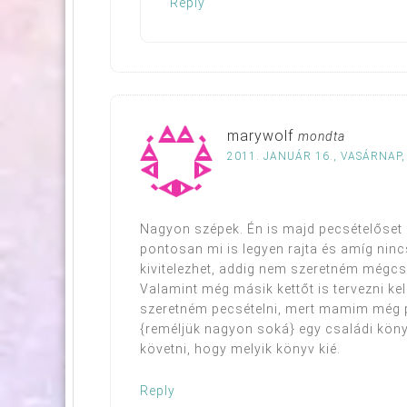
Reply
marywolf
mondta
2011. JANUÁR 16., VASÁRNAP,
Nagyon szépek. Én is majd pecsételőset 
pontosan mi is legyen rajta és amíg ninc
kivitelezhet, addig nem szeretném mégcsi
Valamint még másik kettőt is tervezni k
szeretném pecsételni, mert mamim még p
{reméljük nagyon soká} egy családi köny
követni, hogy melyik könyv kié.
Reply