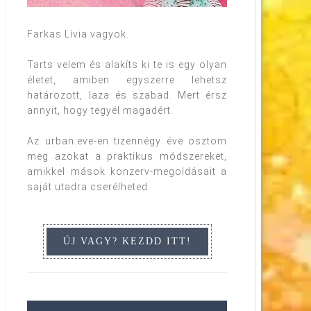
tedd ki a saját honlapodra! Köszönöm szépen!

Farkas Lívia vagyok.
Tarts velem és alakíts ki te is egy olyan
életet, amiben egyszerre lehetsz
határozott, laza és szabad. Mert érsz
annyit, hogy tegyél magadért.
Az urban:eve-en tizennégy éve osztom
meg azokat a praktikus módszereket,
amikkel mások konzerv-megoldásait a
saját utadra cserélheted.