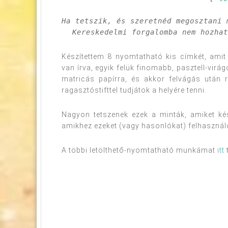
Ha tetszik, és szeretnéd megosztani 
Kereskedelmi forgalomba nem hozha
Készítettem 8 nyomtatható kis címkét, amit
van írva, egyik felük finomabb, pasztell-virá
matricás papírra, és akkor felvágás után r
ragasztóstifttel tudjátok a helyére tenni.
Nagyon tetszenek ezek a minták, amiket ké
amikhez ezeket (vagy hasonlókat) felhasznál
A többi letölthető-nyomtatható munkámat
itt
t