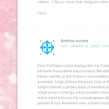
vettem. :) Na jó, most már dolgozni kéne
Reply
Andrea
mondta
2011. JANUÁR 18., KEDD, 15:2
Szia Via!Végre tudok bejegyzést írni.Tudo
kérésem könyvekkel kapcsolatos.Ma ebéd
könyv van)és jó pár könyvre rácsodálko
eszembe ,hogy jólenne könyves lista is.
szépirodalom,szórakoztató,ismeretterjeszt
oldalt,könyv címe.Így a kölcsönkért kön
mikor kérte kölcsön.Ha visszakaptam ak
jelölést.Köszi.Remélem nem voltam hos