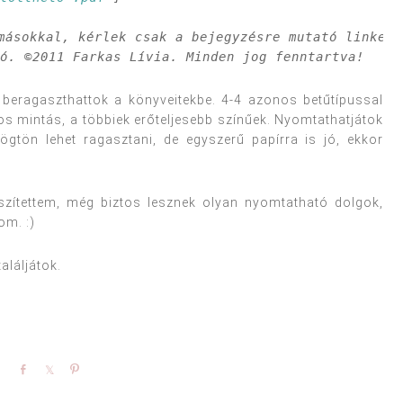
másokkal, kérlek csak a bejegyzésre mutató linket 
tó. ©2011 Farkas Lívia. Minden jog fenntartva!
 beragaszthattok a könyveitekbe. 4-4 azonos betűtípussal
gos mintás, a többiek erőteljesebb színűek. Nyomtathatjátok
ögtön lehet ragasztani, de egyszerű papírra is jó, ekkor
szítettem, még biztos lesznek olyan nyomtatható dolgok,
om. :)
aláljátok.
Share
Share
Pin