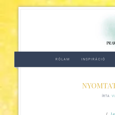
RÓLAM
INSPIRÁCIÓ
NYOMTAT
ÍRTA:
V
[ 
l