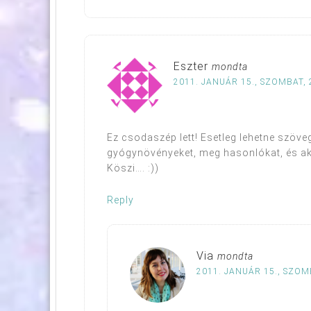
Eszter
mondta
2011. JANUÁR 15., SZOMBAT, 
Ez csodaszép lett! Esetleg lehetne szöve
gyógynövényeket, meg hasonlókat, és akk
Köszi…. :))
Reply
Via
mondta
2011. JANUÁR 15., SZOM