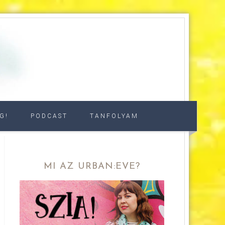
G!
PODCAST
TANFOLYAM
MI AZ URBAN:EVE?