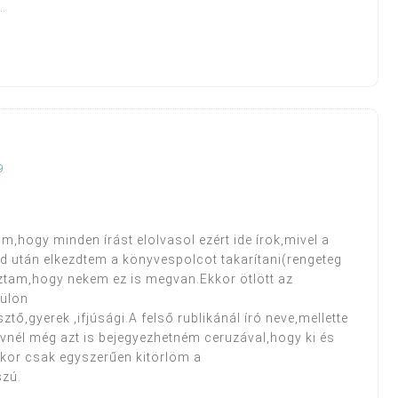
…
9
m,hogy minden írást elolvasol ezért ide írok,mivel a
 után elkezdtem a könyvespolcot takarítani(rengeteg
ztam,hogy nekem ez is megvan.Ekkor ötlött az
Külön
ő,gyerek ,ifjúsági.A felső rublikánál író neve,mellette
yvnél még azt is bejegyezhetném ceruzával,hogy ki és
kor csak egyszerűen kitörlöm a
szú.