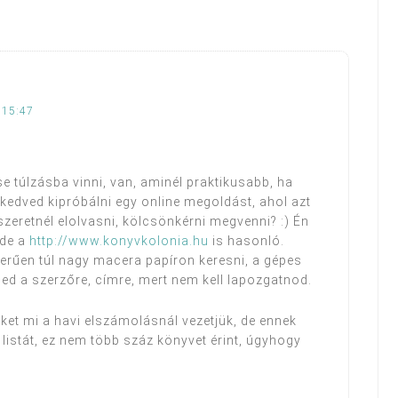
 15:47
e túlzásba vinni, van, aminél praktikusabb, ha
s kedved kipróbálni egy online megoldást, ahol azt
 szeretnél elolvasni, kölcsönkérni megvenni? :) Én
 de a
http://www.konyvkolonia.hu
is hasonló.
erűen túl nagy macera papíron keresni, a gépes
ed a szerzőre, címre, mert nem kell lapozgatnod.
et mi a havi elszámolásnál vezetjük, de ennek
listát, ez nem több száz könyvet érint, úgyhogy