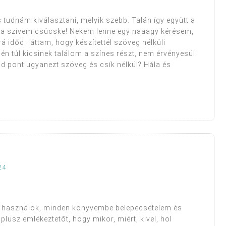
 tudnám kiválasztani, melyik szebb. Talán így együtt a
ami a szívem csücske! Nekem lenne egy naaagy kérésem,
á időd: láttam, hogy készítettél szöveg nélküli
n túl kicsinek találom a színes részt, nem érvényesül
od pont ugyanezt szöveg és csík nélkül? Hála és
24
 használok, minden könyvembe belepecsételem és
lusz emlékeztetőt, hogy mikor, miért, kivel, hol