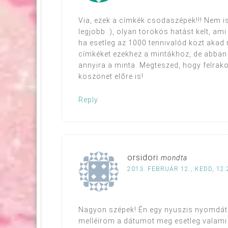
Via, ezek a címkék csodaszépek!!! Nem is
legjobb :), olyan törökös hatást kelt, 
ha esetleg az 1000 tennivalód közt akad r
címkéket ezekhez a mintákhoz, de abban é
annyira a minta. Megteszed, hogy felrak
köszönet előre is!
Reply
orsidori
mondta
2013. FEBRUÁR 12., KEDD, 12:
Nagyon szépek! Én egy nyuszis nyomdát
melléírom a dátumot meg esetleg valami p