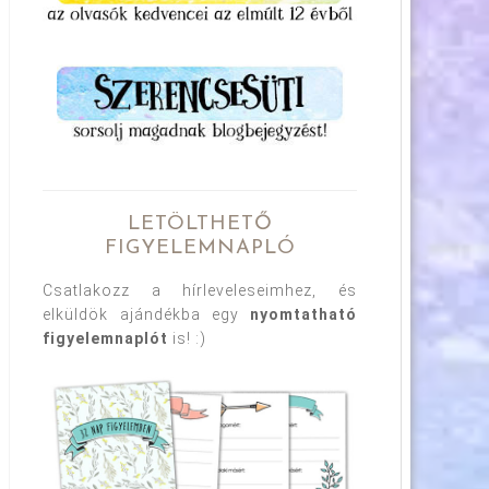
LETÖLTHETŐ
FIGYELEMNAPLÓ
Csatlakozz a hírleveleseimhez, és
elküldök ajándékba egy
nyomtatható
figyelemnaplót
is! :)