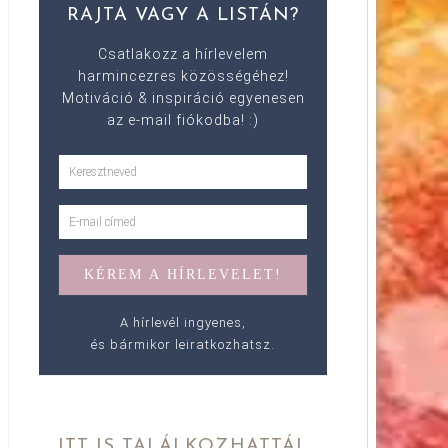
RAJTA VAGY A LISTÁN?
Csatlakozz a hírlevelem
harmincezres közösségéhez!
Motiváció & inspiráció egyenesen
az e-mail fiókodba! :)
A hírlevél ingyenes,
és bármikor leiratkozhatsz.
ITT IS TALÁLKOZHATTÁL