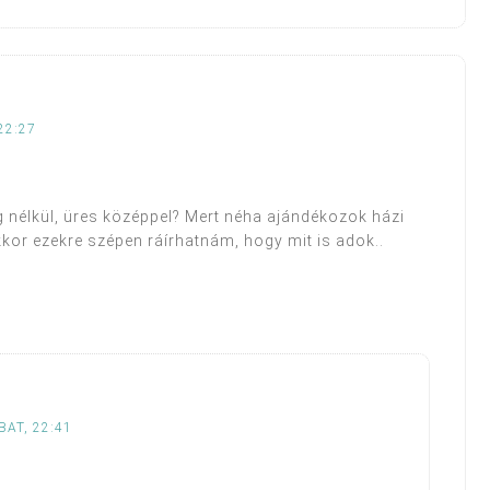
22:27
g nélkül, üres középpel? Mert néha ajándékozok házi
or ezekre szépen ráírhatnám, hogy mit is adok..
BAT, 22:41