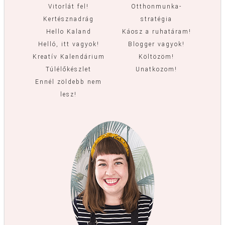
Vitorlát fel!
Otthonmunka-
Kertésznadrág
stratégia
Hello Kaland
Káosz a ruhatáram!
Helló, itt vagyok!
Blogger vagyok!
Kreatív Kalendárium
Költözöm!
Túlélőkészlet
Unatkozom!
Ennél zöldebb nem
lesz!