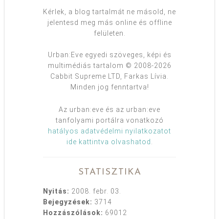
Kérlek, a blog tartalmát ne másold, ne
jelentesd meg más online és offline
felületen.
Urban:Eve egyedi szöveges, képi és
multimédiás tartalom © 2008-2026
Cabbit Supreme LTD, Farkas Lívia.
Minden jog fenntartva!
Az urban:eve és az urban:eve
tanfolyami portálra vonatkozó
hatályos adatvédelmi nyilatkozatot
ide kattintva olvashatod
.
STATISZTIKA
Nyitás:
2008. febr. 03.
Bejegyzések:
3714
Hozzászólások:
69012