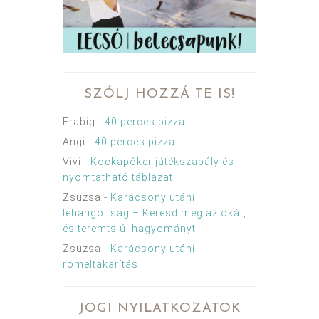
SZÓLJ HOZZÁ TE IS!
Erabig
-
40 perces pizza
Angi
-
40 perces pizza
Vivi
-
Kockapóker játékszabály és
nyomtatható táblázat
Zsuzsa
-
Karácsony utáni
lehangoltság – Keresd meg az okát,
és teremts új hagyományt!
Zsuzsa
-
Karácsony utáni
romeltakarítás
JOGI NYILATKOZATOK