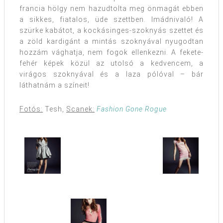
francia hölgy nem hazudtolta meg önmagát ebben
a sikkes, fiatalos, üde szettben. Imádnivaló! A
szürke kabátot, a kockásinges-szoknyás szettet és
a zöld kardigánt a mintás szoknyával nyugodtan
hozzám vághatja, nem fogok ellenkezni. A fekete-
fehér képek közül az utolsó a kedvencem, a
virágos szoknyával és a laza pólóval – bár
láthatnám a színeit!
Fotós:
Tesh,
Scanek:
Fashion Gone Rogue