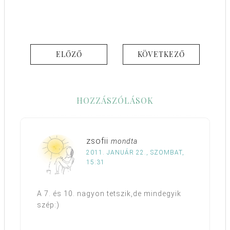
ELŐZŐ
KÖVETKEZŐ
HOZZÁSZÓLÁSOK
zsofii
mondta
2011. JANUÁR 22., SZOMBAT,
15:31
A 7. és 10. nagyon tetszik,de mindegyik
szép:)