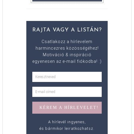
RAJTA VAGY A LISTÁN?
Csatlakozz a hírlevelem
harmincezres közösségéhez!
Motiváció & inspiráció
egyenesen az e-mail fiókodba! :)
A hírlevél ingyenes,
és bármikor leiratkozhatsz.