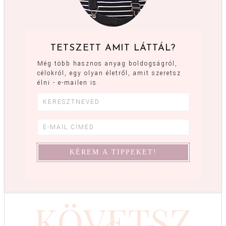
TETSZETT AMIT LÁTTÁL?
Még több hasznos anyag boldogságról,
célokról, egy olyan életről, amit szeretsz
élni - e-mailen is.
KÖVETSZ