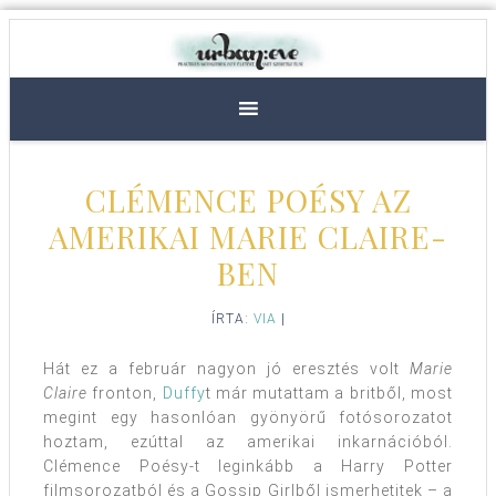
CLÉMENCE POÉSY AZ
AMERIKAI MARIE CLAIRE-
BEN
ÍRTA:
VIA
|
Hát ez a február nagyon jó eresztés volt
Marie
Claire
fronton,
Duffy
t már mutattam a britből, most
megint egy hasonlóan gyönyörű fotósorozatot
hoztam, ezúttal az amerikai inkarnációból.
Clémence Poésy-t leginkább a Harry Potter
filmsorozatból és a Gossip Girlből ismerhetitek – a