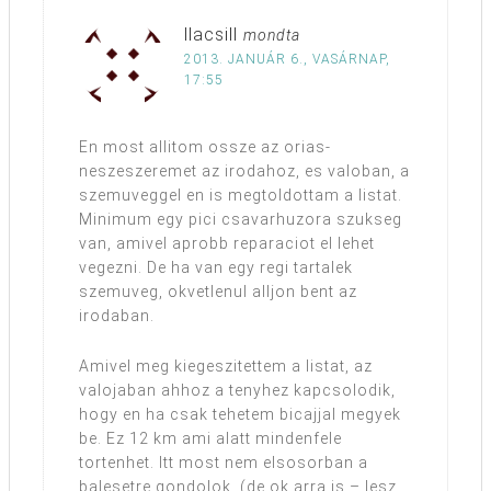
llacsill
mondta
2013. JANUÁR 6., VASÁRNAP,
17:55
En most allitom ossze az orias-
neszeszeremet az irodahoz, es valoban, a
szemuveggel en is megtoldottam a listat.
Minimum egy pici csavarhuzora szukseg
van, amivel aprobb reparaciot el lehet
vegezni. De ha van egy regi tartalek
szemuveg, okvetlenul alljon bent az
irodaban.
Amivel meg kiegeszitettem a listat, az
valojaban ahhoz a tenyhez kapcsolodik,
hogy en ha csak tehetem bicajjal megyek
be. Ez 12 km ami alatt mindenfele
tortenhet. Itt most nem elsosorban a
balesetre gondolok, (de ok arra is – lesz