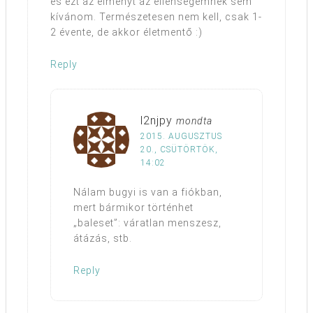
és ezt az élményt az ellenségemnek sem
kívánom. Természetesen nem kell, csak 1-
2 évente, de akkor életmentő :)
Reply
l2njpy
mondta
2015. AUGUSZTUS
20., CSÜTÖRTÖK,
14:02
Nálam bugyi is van a fiókban,
mert bármikor történhet
„baleset”: váratlan menszesz,
átázás, stb.
Reply