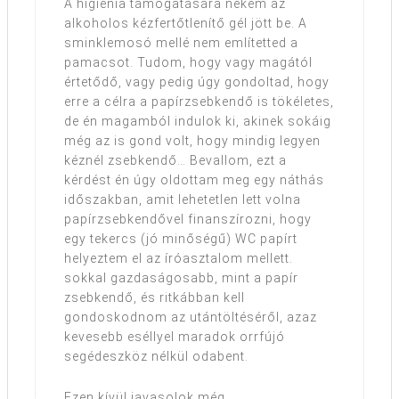
A higiénia támogatására nekem az
alkoholos kézfertőtlenítő gél jött be. A
sminklemosó mellé nem említetted a
pamacsot. Tudom, hogy vagy magától
értetődő, vagy pedig úgy gondoltad, hogy
erre a célra a papírzsebkendő is tökéletes,
de én magamból indulok ki, akinek sokáig
még az is gond volt, hogy mindig legyen
kéznél zsebkendő… Bevallom, ezt a
kérdést én úgy oldottam meg egy náthás
időszakban, amit lehetetlen lett volna
papírzsebkendővel finanszírozni, hogy
egy tekercs (jó minőségű) WC papírt
helyeztem el az íróasztalom mellett.
sokkal gazdaságosabb, mint a papír
zsebkendő, és ritkábban kell
gondoskodnom az utántöltéséről, azaz
kevesebb eséllyel maradok orrfújó
segédeszköz nélkül odabent.
Ezen kívül javasolok még