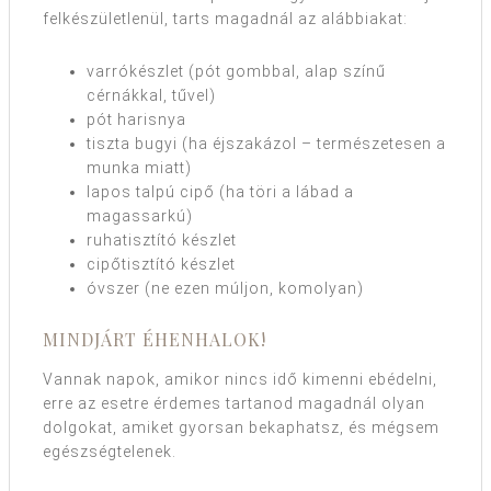
felkészületlenül, tarts magadnál az alábbiakat:
varrókészlet (pót gombbal, alap színű
cérnákkal, tűvel)
pót harisnya
tiszta bugyi (ha éjszakázol – természetesen a
munka miatt)
lapos talpú cipő (ha töri a lábad a
magassarkú)
ruhatisztító készlet
cipőtisztító készlet
óvszer (ne ezen múljon, komolyan)
MINDJÁRT ÉHENHALOK!
Vannak napok, amikor nincs idő kimenni ebédelni,
erre az esetre érdemes tartanod magadnál olyan
dolgokat, amiket gyorsan bekaphatsz, és mégsem
egészségtelenek.