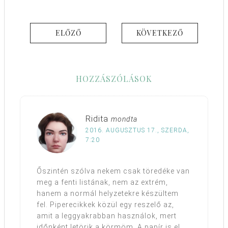
ELŐZŐ
KÖVETKEZŐ
HOZZÁSZÓLÁSOK
Ridita
mondta
2016. AUGUSZTUS 17., SZERDA,
7:20
Őszintén szólva nekem csak töredéke van
meg a fenti listának, nem az extrém,
hanem a normál helyzetekre készültem
fel. Piperecikkek közül egy reszelő az,
amit a leggyakrabban használok, mert
időnként letörik a körmöm. A papír is el