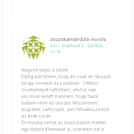
zsuzskamandula
mondta
2011. FEBRUÁR 2., SZERDA,
16:18
Nagyon teljes a listád.
Eddig azt hittem, hogy én csak én tárazok
be így mindent az irodában :-) Mikor
munkahelyet váltottam, utolsó nap
kocsival kellett mennem, hogy haza
tudjam vinni az összes felszerelést,
bögréket, váltócipőt, ami felhalmozódott
az évek során.
Én mindig tartok az íróasztalom mellett
egy doboz Kleenexet is, szeretem ezt a