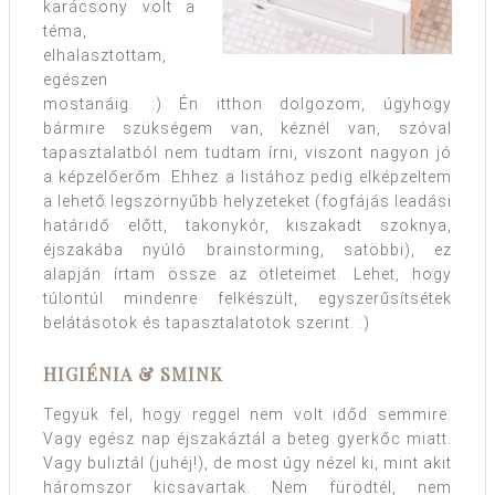
karácsony volt a
téma,
elhalasztottam,
egészen
mostanáig. :) Én itthon dolgozom, úgyhogy
bármire szükségem van, kéznél van, szóval
tapasztalatból nem tudtam írni, viszont nagyon jó
a képzelőerőm. Ehhez a listához pedig elképzeltem
a lehető legszörnyűbb helyzeteket (fogfájás leadási
határidő előtt, takonykór, kiszakadt szoknya,
éjszakába nyúló brainstorming, satöbbi), ez
alapján írtam össze az ötleteimet. Lehet, hogy
túlontúl mindenre felkészült, egyszerűsítsétek
belátásotok és tapasztalatotok szerint. :)
HIGIÉNIA & SMINK
Tegyük fel, hogy reggel nem volt időd semmire.
Vagy egész nap éjszakáztál a beteg gyerkőc miatt.
Vagy buliztál (juhéj!), de most úgy nézel ki, mint akit
háromszor kicsavartak. Nem fürödtél, nem