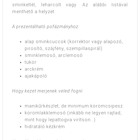
sminkeltél, leharcolt vagy. Az alábbi listával
menthető a helyzet:
A prezentálható pofázmányhoz:
alap sminkcuccok (korrektor vagy alapozó,
pirosító, szájfény, szempillaspirál)
sminklemosó, arclemosó
tükör
arckrém
ajakápoló
Hogy kezet merjenek veled fogni:
manikűrkészlet, de minimum körömcsipesz
körömlakklemosó (inkább ne legyen rajtad,
mint hogy lepattogva virítson…)
hidratáló kézkrém