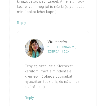
kihúzogatós papírzsepit. Amellett, hogy
kéznél van, még jól is néz ki (olyan szép
mintásakat lehet kapni).
Reply
Via
mondta
2011. FEBRUÁR 2.,
SZERDA, 16:24
Tényleg szép, de a Kleenexet
kerülöm, mert a mindenféle
krémes-illóolajos cuccaikat
nyuszikon tesztelik, és nálam ez
kizáró ok. :)
Reply