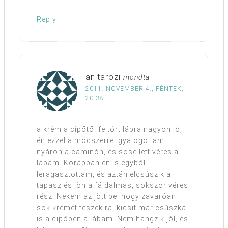
Reply
anitarozi
mondta
2011. NOVEMBER 4., PÉNTEK,
20:38
a krém a cipőtől feltört lábra nagyon jó,
én ezzel a módszerrel gyalogoltam
nyáron a caminón, és sose lett véres a
lábam. Korábban én is egyből
leragasztottam, és aztán elcsúszik a
tapasz és jön a fájdalmas, sokszor véres
rész. Nekem az jött be, hogy zavaróan
sok krémet teszek rá, kicsit már csúszkál
is a cipőben a lábam. Nem hangzik jól, és