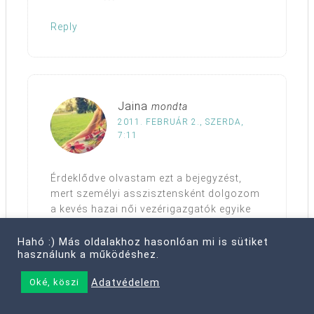
Reply
Jaina
mondta
2011. FEBRUÁR 2., SZERDA,
7:11
Érdeklődve olvastam ezt a bejegyzést,
mert személyi asszisztensként dolgozom
a kevés hazai női vezérigazgatók egyike
mellett :)
Saját tapasztalat szerint amikre az elmúlt
Hahó :) Más oldalakhoz hasonlóan mi is sütiket
használunk a működéshez.
mondjuk egy évben szükség volt:
varrókészlet
Adatvédelem
Oké, köszi
hajlakk (ebből mindig kell legyen raktáron)
:))