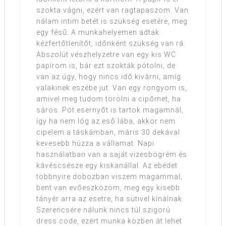
szokta vágni, ezért van ragtapaszom. Van
nálam intim betét is szükség esetére, meg
egy fésű. A munkahelyemen adtak
kézfertőtlenítőt, időnként szükség van rá.
Abszolút vészhelyzetre van egy kis WC
papírom is, bár ezt szokták pótolni, de
van az úgy, hogy nincs idő kivárni, amíg
valakinek eszébe jut. Van egy rongyom is,
amivel meg tudom törölni a cipőmet, ha
sáros. Pót esernyőt is tartok magamnál,
így ha nem lóg az eső lába, akkor nem
cipelem a táskámban, máris 30 dekával
kevesebb húzza a vállamat. Napi
használatban van a saját vizesbögrém és
kávéscsésze egy kiskanállal. Az ebédet
többnyire dobozban viszem magammal,
bent van evőeszközöm, meg egy kisebb
tányér arra az esetre, ha sütivel kínálnak.
Szerencsére nálunk nincs túl szigorú
dress code, ezért munka közben át lehet