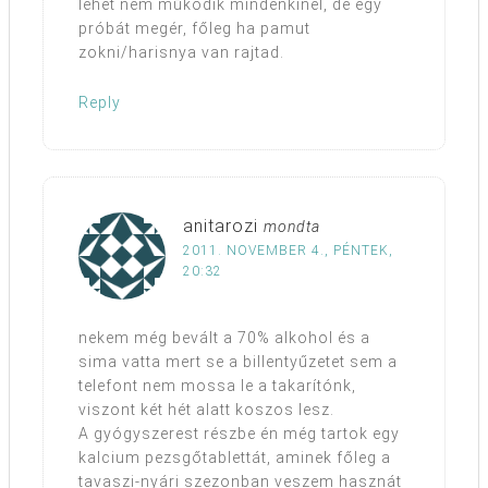
lehet nem működik mindenkinél, de egy
próbát megér, főleg ha pamut
zokni/harisnya van rajtad.
Reply
anitarozi
mondta
2011. NOVEMBER 4., PÉNTEK,
20:32
nekem még bevált a 70% alkohol és a
sima vatta mert se a billentyűzetet sem a
telefont nem mossa le a takarítónk,
viszont két hét alatt koszos lesz.
A gyógyszerest részbe én még tartok egy
kalcium pezsgőtablettát, aminek főleg a
tavaszi-nyári szezonban veszem hasznát