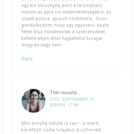
egy kis elsosegely penz a tarsolyban)
hanem az apro noi kellemetlensegekre, az
izzadt polora, gyurott szoknyara… Azon
gondolkodom, hogy egy egyszeru, tiszta
feher bluz mindenkinek a szekrenyeben
kellene alljon attol fuggetlenul bicajjal
megy be vagy sem.
Reply
Timi
mondta
2012. SZEPTEMBER 19.,
SZERDA, 17:08
Mini konyha nálunk is van – a mikró,
kávéfőző irodai tulajdon, a vízforraló