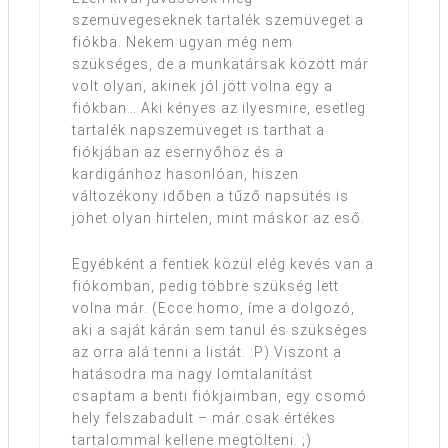
szemüvegeseknek tartalék szemüveget a
fiókba. Nekem ugyan még nem
szükséges, de a munkatársak között már
volt olyan, akinek jól jött volna egy a
fiókban… Aki kényes az ilyesmire, esetleg
tartalék napszemüveget is tarthat a
fiókjában az esernyőhöz és a
kardigánhoz hasonlóan, hiszen
változékony időben a tűző napsütés is
jöhet olyan hirtelen, mint máskor az eső.
Egyébként a fentiek közül elég kevés van a
fiókomban, pedig többre szükség lett
volna már. (Ecce homo, íme a dolgozó,
aki a saját kárán sem tanul és szükséges
az orra alá tenni a listát. :P) Viszont a
hatásodra ma nagy lomtalanítást
csaptam a benti fiókjaimban, egy csomó
hely felszabadult – már csak értékes
tartalommal kellene megtölteni. ;)