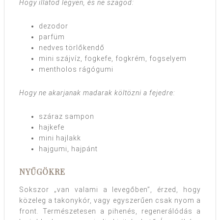
Hogy illatod legyen, és ne szagod:
dezodor
parfüm
nedves törlőkendő
mini szájvíz, fogkefe, fogkrém, fogselyem
mentholos rágógumi
Hogy ne akarjanak madarak költözni a fejedre:
száraz sampon
hajkefe
mini hajlakk
hajgumi, hajpánt
NYŰGÖKRE
Sokszor „van valami a levegőben”, érzed, hogy
közeleg a takonykór, vagy egyszerűen csak nyom a
front. Természetesen a pihenés, regenerálódás a