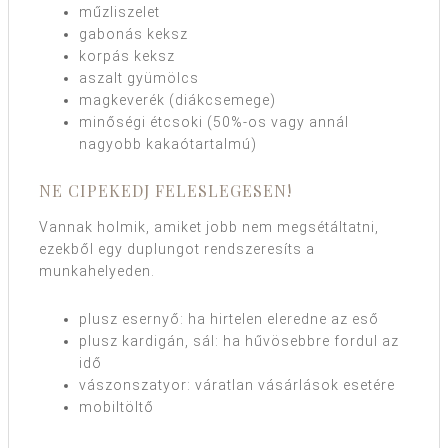
műzliszelet
gabonás keksz
korpás keksz
aszalt gyümölcs
magkeverék (diákcsemege)
minőségi étcsoki (50%-os vagy annál
nagyobb kakaótartalmú)
NE CIPEKEDJ FELESLEGESEN!
Vannak holmik, amiket jobb nem megsétáltatni,
ezekből egy duplungot rendszeresíts a
munkahelyeden.
plusz esernyő: ha hirtelen eleredne az eső
plusz kardigán, sál: ha hűvösebbre fordul az
idő
vászonszatyor: váratlan vásárlások esetére
mobiltöltő