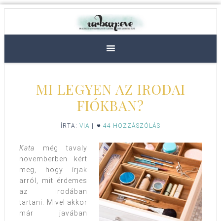
MI LEGYEN AZ IRODAI
FIÓKBAN?
ÍRTA:
VIA
|
44 HOZZÁSZÓLÁS
Kata
még tavaly
novemberben kért
meg, hogy írjak
arról, mit érdemes
az irodában
tartani. Mivel akkor
már javában