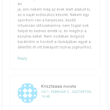
én.
ja, ami nekem még az évek alatt alakult ki,
az a saját evőeszköz készlet. Nekem egy
sporkom van a herpeszes, kezdő
infuenzás időszakaimra, nem foglal sok
helyet és kedves emlék is, és megőrzi a
konyhai békét. Nem irodában dolgozó
barátnőm is hordott a táskájában egyet a
délelőtti itt-ott bekapott tízórai joghurthoz.
Reply
Krisztaaaa
mondta
2011. FEBRUÁR 3., CSÜTÖRTÖK,
16:48