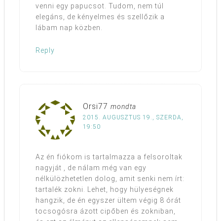
venni egy papucsot. Tudom, nem túl
elegáns, de kényelmes és szellőzik a
lábam nap közben.
Reply
Orsi77
mondta
2015. AUGUSZTUS 19., SZERDA,
19:50
Az én fiókom is tartalmazza a felsoroltak
nagyját , de nálam még van egy
nélkülözhetetlen dolog, amit senki nem írt:
tartalék zokni. Lehet, hogy hülyeségnek
hangzik, de én egyszer ültem végig 8 órát
tocsogósra ázott cipőben és zokniban,