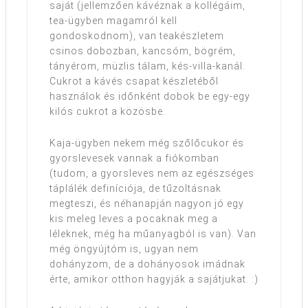
saját (jellemzően kávéznak a kollégáim,
tea-ügyben magamról kell
gondoskodnom), van teakészletem
csinos dobozban, kancsóm, bögrém,
tányérom, müzlis tálam, kés-villa-kanál.
Cukrot a kávés csapat készletéből
használok és időnként dobok be egy-egy
kilós cukrot a közösbe.
Kaja-ügyben nekem még szőlőcukor és
gyorslevesek vannak a fiókomban
(tudom, a gyorsleves nem az egészséges
táplálék definíciója, de tűzoltásnak
megteszi, és néhanapján nagyon jó egy
kis meleg leves a pocaknak meg a
léleknek, még ha műanyagból is van). Van
még öngyújtóm is, ugyan nem
dohányzom, de a dohányosok imádnak
érte, amikor otthon hagyják a sajátjukat. :)