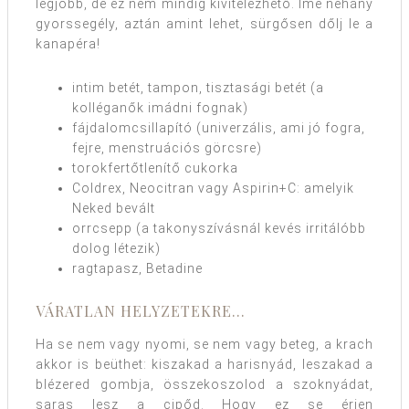
legjobb, de ez nem mindig kivitelezhető. Íme néhány
gyorssegély, aztán amint lehet, sürgősen dőlj le a
kanapéra!
intim betét, tampon, tisztasági betét (a
kolléganők imádni fognak)
fájdalomcsillapító (univerzális, ami jó fogra,
fejre, menstruációs görcsre)
torokfertőtlenítő cukorka
Coldrex, Neocitran vagy Aspirin+C: amelyik
Neked bevált
orrcsepp (a takonyszívásnál kevés irritálóbb
dolog létezik)
ragtapasz, Betadine
VÁRATLAN HELYZETEKRE…
Ha se nem vagy nyomi, se nem vagy beteg, a krach
akkor is beüthet: kiszakad a harisnyád, leszakad a
blézered gombja, összekoszolod a szoknyádat,
saras lesz a cipőd. Hogy ez se érjen