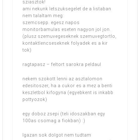
sziasztok!
ami nekunk letszuksegelet de a listaban
nem talaltam meg:
szemcsepp. egesz napos
monitorbamulas eseten nagyon jol jon.
(plusz szemuvegeseknek szemuvegtortlo,
kontaktlencseseknek folyadek es a kir
tok)
ragtapasz – feltort sarokra peldaul
nekem szokott lenni az asztalomon
edesitoszer, ha a cukor es a mez a benti
keszletbol kifogyna (egyebkent is inkabb
pottyozok)
egy doboz zsepi (teli idoszakban egy
100as csomag a fiokban) :)
Igazan sok dolgot nem tudtam