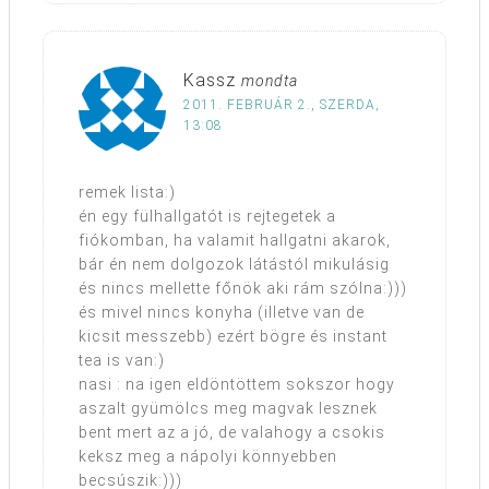
Kassz
mondta
2011. FEBRUÁR 2., SZERDA,
13:08
remek lista:)
én egy fülhallgatót is rejtegetek a
fiókomban, ha valamit hallgatni akarok,
bár én nem dolgozok látástól mikulásig
és nincs mellette főnök aki rám szólna:)))
és mivel nincs konyha (illetve van de
kicsit messzebb) ezért bögre és instant
tea is van:)
nasi : na igen eldöntöttem sokszor hogy
aszalt gyümölcs meg magvak lesznek
bent mert az a jó, de valahogy a csokis
keksz meg a nápolyi könnyebben
becsúszik:)))