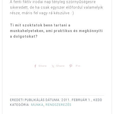
A fenti fiktív irodai nap tényleg szörnyűségesre
sikeredett, de ha csak egyszer előfordul valamelyik
része, máris fel vagy rá készülve. :)
Ti mit szoktatok benn tartani a
munkahelyeteken, ami praktikus és megkönnyíti
a dolgotokat?
Share
Share
Pin
EREDETI PUBLIKÁLÁS DÁTUMA:
2011. FEBRUÁR 1., KEDD
KATEGÓRIA:
MUNKA
,
RENDSZEREZÉS