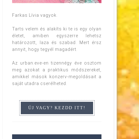
Farkas Lívia vagyok.
Tarts velem és alakíts ki te is egy olyan
életet, amiben egyszerre lehetsz
határozott, laza és szabad. Mert érsz
annyit, hogy tegyél magadért.
Az urban:eve-en tizennégy éve osztom
meg azokat a praktikus módszereket,
amikkel mások konzerv-megoldásait a
saját utadra cserélheted.