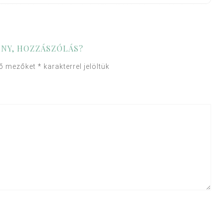
NY, HOZZÁSZÓLÁS?
ző mezőket
*
karakterrel jelöltük