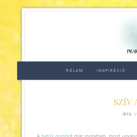
RÓLAM
INSPIRÁCIÓ
SZÍV
ÍRTA:
V
A
betűs gomb
ot már mutattam, most ugyano