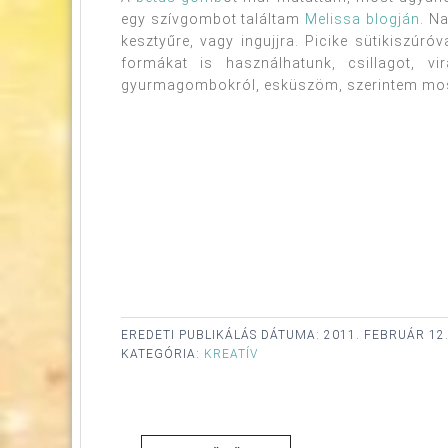
egy szívgombot találtam
Melissa blogján
. N
kesztyűre, vagy ingujjra. Picike sütikiszúró
formákat is használhatunk, csillagot, v
gyurmagombokról, esküszöm, szerintem most 
EREDETI PUBLIKÁLÁS DÁTUMA:
2011. FEBRUÁR 12
KATEGÓRIA:
KREATÍV