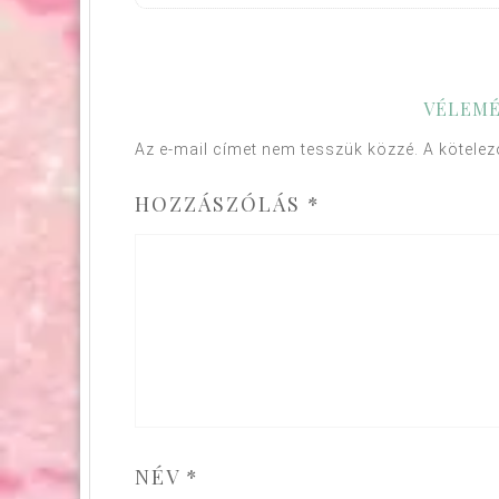
VÉLEMÉ
Az e-mail címet nem tesszük közzé.
A kötele
HOZZÁSZÓLÁS
*
NÉV
*