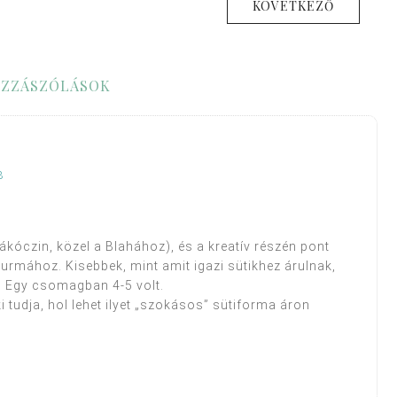
KÖVETKEZŐ
ZZÁSZÓLÁSOK
8
ákóczin, közel a Blahához), és a kreatív részén pont
gyurmához. Kisebbek, mint amit igazi sütikhez árulnak,
z. Egy csomagban 4-5 volt.
 tudja, hol lehet ilyet „szokásos” sütiforma áron