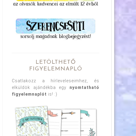
LETÖLTHETŐ
FIGYELEMNAPLÓ
Csatlakozz a hírleveleseimhez, és
elküldök ajándékba egy
nyomtatható
figyelemnaplót
is! :)