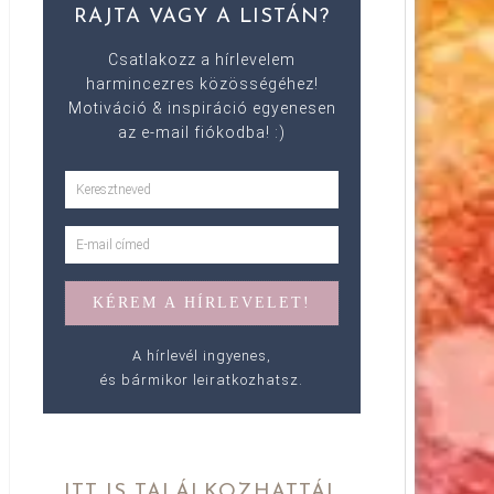
RAJTA VAGY A LISTÁN?
Csatlakozz a hírlevelem
harmincezres közösségéhez!
Motiváció & inspiráció egyenesen
az e-mail fiókodba! :)
A hírlevél ingyenes,
és bármikor leiratkozhatsz.
ITT IS TALÁLKOZHATTÁL