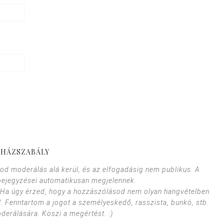
HÁZSZABÁLY
od moderálás alá kerül, és az elfogadásig nem publikus. A
bejegyzései automatikusan megjelennek.
. Ha úgy érzed, hogy a hozzászólásod nem olyan hangvételben
l. Fenntartom a jogot a személyeskedő, rasszista, bunkó, stb.
erálására. Köszi a megértést. :)