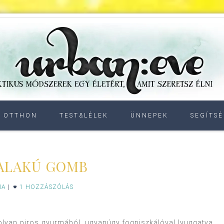
OTTHON
TEST&LÉLEK
ÜNNEPEK
SEGÍTSÉ
 ALAKÚ GOMB
IA
|
1 HOZZÁSZÓLÁS
lyan piros gyurmából, ugyanúgy fogpiszkálóval lyuggatva