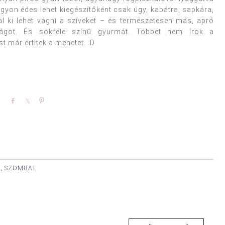
agyon édes lehet kiegészítőként csak úgy, kabátra, sapkára,
val ki lehet vágni a szíveket – és természetesen más, apró
irágot. És sokféle színű gyurmát. Többet nem írok a
már értitek a menetet. :D
Share
Share
Pin
., SZOMBAT