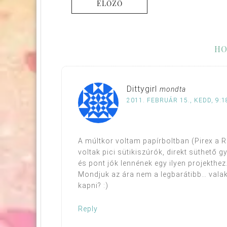
ELŐZŐ
HO
Dittygirl
mondta
2011. FEBRUÁR 15., KEDD, 9:1
A múltkor voltam papírboltban (Pirex a R
voltak pici sütikiszúrók, direkt süthető 
és pont jók lennének egy ilyen projekthe
Mondjuk az ára nem a legbarátibb… valaki
kapni? :)
Reply