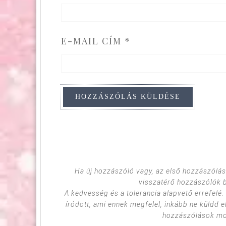
E-MAIL CÍM
*
Ha új hozzászóló vagy, az első hozzászólás
visszatérő hozzászólók 
A kedvesség és a tolerancia alapvető errefelé
íródott, ami ennek megfelel, inkább ne küldd e
hozzászólások mod