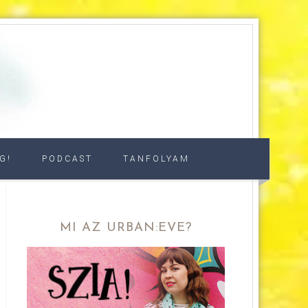
G!
PODCAST
TANFOLYAM
MI AZ URBAN:EVE?