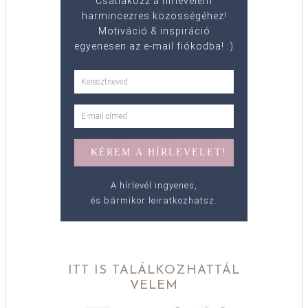
Csatlakozz a hírlevelem
harmincezres közösségéhez!
Motiváció & inspiráció
egyenesen az e-mail fiókodba! :)
A hírlevél ingyenes,
és bármikor leiratkozhatsz.
ITT IS TALÁLKOZHATTÁL
VELEM