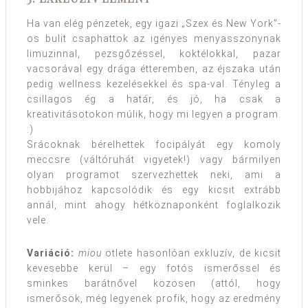
Ha van elég pénzetek, egy igazi „Szex és New York”-
os bulit csaphattok az igényes menyasszonynak
limuzinnal, pezsgőzéssel, koktélokkal, pazar
vacsorával egy drága étteremben, az éjszaka után
pedig wellness kezelésekkel és spa-val. Tényleg a
csillagos ég a határ, és jó, ha csak a
kreativitásotokon múlik, hogy mi legyen a program.
:)
Srácoknak bérelhettek focipályát egy komoly
meccsre (váltóruhát vigyetek!) vagy bármilyen
olyan programot szervezhettek neki, ami a
hobbijához kapcsolódik és egy kicsit extrább
annál, mint ahogy hétköznaponként foglalkozik
vele.
Variáció:
miou
ötlete hasonlóan exkluzív, de kicsit
kevesebbe kerül – egy fotós ismerőssel és
sminkes barátnővel közösen (attól, hogy
ismerősök, még legyenek profik, hogy az eredmény