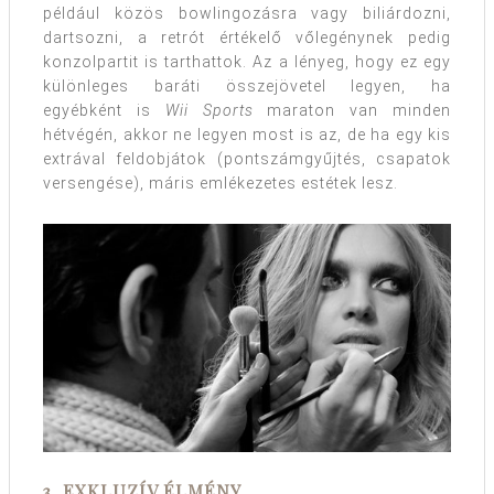
például közös bowlingozásra vagy biliárdozni,
dartsozni, a retrót értékelő vőlegénynek pedig
konzolpartit is tarthattok. Az a lényeg, hogy ez egy
különleges baráti összejövetel legyen, ha
egyébként is
Wii Sports
maraton van minden
hétvégén, akkor ne legyen most is az, de ha egy kis
extrával feldobjátok (pontszámgyűjtés, csapatok
versengése), máris emlékezetes estétek lesz.
3. EXKLUZÍV ÉLMÉNY