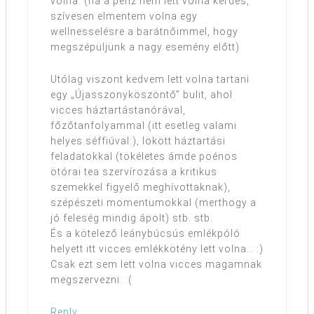
volna. (ha a pénz nem lett volna kérdés,
szívesen elmentem volna egy
wellnesselésre a barátnőimmel, hogy
megszépüljünk a nagy esemény előtt)
Utólag viszont kedvem lett volna tartani
egy „Újasszonyköszöntő” bulit, ahol
vicces háztartástanórával,
főzőtanfolyammal (itt esetleg valami
helyes séffiúval:), lökött háztartási
feladatokkal (tökéletes ámde poénos
ötórai tea szervírozása a kritikus
szemekkel figyelő meghívottaknak),
szépészeti momentumokkal (merthogy a
jó feleség mindig ápolt) stb. stb.
És a kötelező leánybúcsús emlékpóló
helyett itt vicces emlékkötény lett volna… :)
Csak ezt sem lett volna vicces magamnak
megszervezni. :(
Reply