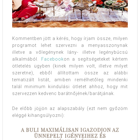
Kommentben jött a kérés, hogy írjam össze, milyen
programot lehet szervezni a menyasszonynak
illetve a vőlegénynek lány- illetve legénybúcsú
alkalmából.
Facebook
on a segítségeteket kértem
ötletelés ügyben (kinek milyen volt, illetve milyet
szeretne), ebből állítottam össze az alábbi
tematizált listát, amiben remélhetőleg mindenki
talál minimum kiindulási ötletet ahhoz, hogy mit
szervezzen kedvenc barátnőjének/barátjának.
De előbb jöjjön az alapszabály (ezt nem győzöm
eléggé kihangsúlyozni):
A BULI MAXIMÁLISAN IGAZODJON AZ
ÜNNEPELT IGÉNYEIHEZ ÉS