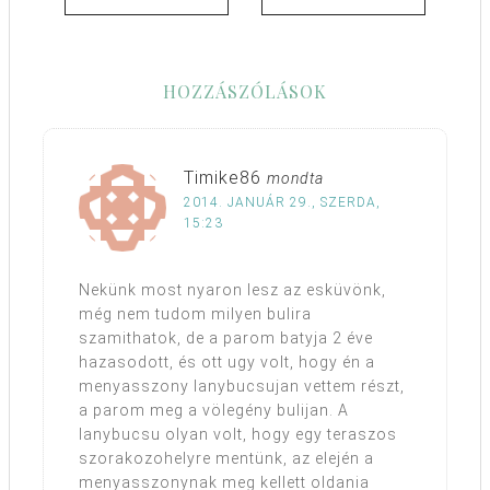
HOZZÁSZÓLÁSOK
Timike86
mondta
2014. JANUÁR 29., SZERDA,
15:23
Nekünk most nyaron lesz az esküvönk,
még nem tudom milyen bulira
szamithatok, de a parom batyja 2 éve
hazasodott, és ott ugy volt, hogy én a
menyasszony lanybucsujan vettem részt,
a parom meg a völegény bulijan. A
lanybucsu olyan volt, hogy egy teraszos
szorakozohelyre mentünk, az elején a
menyasszonynak meg kellett oldania