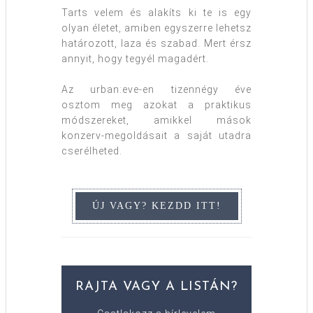
Tarts velem és alakíts ki te is egy
olyan életet, amiben egyszerre lehetsz
határozott, laza és szabad. Mert érsz
annyit, hogy tegyél magadért.
Az urban:eve-en tizennégy éve
osztom meg azokat a praktikus
módszereket, amikkel mások
konzerv-megoldásait a saját utadra
cserélheted.
RAJTA VAGY A LISTÁN?