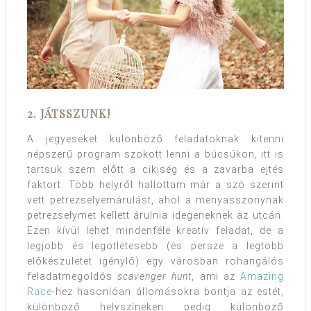
2. JÁTSSZUNK!
A jegyeseket különböző feladatoknak kitenni
népszerű program szokott lenni a búcsúkon, itt is
tartsuk szem előtt a cikiség és a zavarba ejtés
faktort. Több helyről hallottam már a szó szerint
vett petrezselyemárulást, ahol a menyasszonynak
petrezselymet kellett árulnia idegeneknek az utcán.
Ezen kívül lehet mindenféle kreatív feladat, de a
legjobb és legötletesebb (és persze a legtöbb
előkészületet igénylő) egy városban rohangálós
feladatmegoldós
scavenger hunt
, ami az
Amazing
Race
-hez hasonlóan állomásokra bontja az estét,
különböző helyszíneken pedig különböző