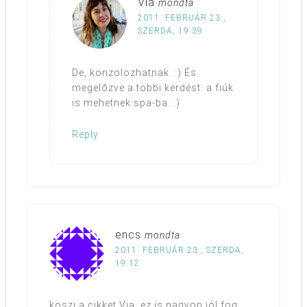
Via
mondta
2011. FEBRUÁR 23.,
SZERDA, 19:39
De, konzolozhatnak. :) És
megelőzve a többi kérdést: a fiúk
is mehetnek spa-ba. :)
Reply
encs
mondta
2011. FEBRUÁR 23., SZERDA,
19:12
köszi a cikket Via, ez is nagyon jól fog