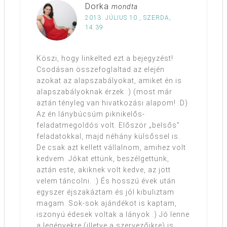
Dorka
mondta
2013. JÚLIUS 10., SZERDA,
14:39
Köszi, hogy linkelted ezt a bejegyzést!
Csodásan összefoglaltad az elején
azokat az alapszabályokat, amiket én is
alapszabályoknak érzek :) (most már
aztán tényleg van hivatkozási alapom! :D)
Az én lánybúcsúm piknikelős-
feladatmegoldós volt. Először „belsős”
feladatokkal, majd néhány külsőssel is.
De csak azt kellett vállalnom, amihez volt
kedvem. Jókat ettünk, beszélgettünk,
aztán este, akiknek volt kedve, az jött
velem táncolni. :) És hosszú évek után
egyszer éjszakáztam és jól kibuliztam
magam. Sok-sok ajándékot is kaptam,
iszonyú édesek voltak a lányok :) Jó lenne
a legényekre (illetve a szervezőikre) is