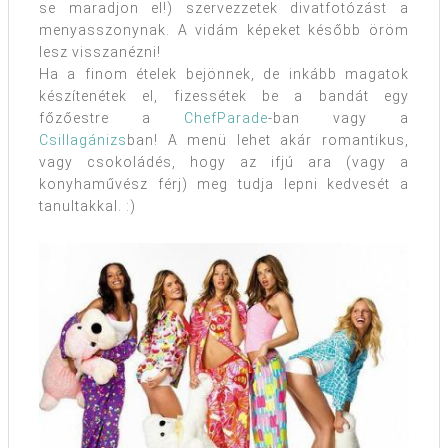
se maradjon el!) szervezzetek divatfotózást a
menyasszonynak. A vidám képeket később öröm
lesz visszanézni!
Ha a finom ételek bejönnek, de inkább magatok
készítenétek el, fizessétek be a bandát egy
főzőestre a
ChefParade
-ban vagy a
Csillagánizs
ban! A menü lehet akár romantikus,
vagy csokoládés, hogy az ifjú ara (vagy a
konyhaművész férj) meg tudja lepni kedvesét a
tanultakkal. :)