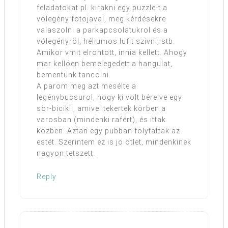
feladatokat pl. kirakni egy puzzle-t a
völegény fotojaval, meg kérdésekre
valaszolni a parkapcsolatukrol és a
völegényröl, héliumos lufit szivni, stb.
Amikor vmit elrontott, innia kellett. Ahogy
mar kellöen bemelegedett a hangulat,
bementünk tancolni.
A parom meg azt mesélte a
legénybucsurol, hogy ki volt bérelve egy
sör-bicikli, amivel tekertek körben a
varosban (mindenki rafért), és ittak
közben. Aztan egy pubban folytattak az
estét. Szerintem ez is jo ötlet, mindenkinek
nagyon tetszett.
Reply