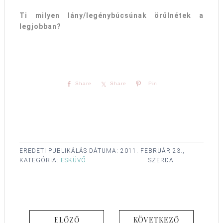
Ti milyen lány/legénybúcsúnak örülnétek a
legjobban?
Share
Share
Pin
EREDETI PUBLIKÁLÁS DÁTUMA:
2011. FEBRUÁR 23.,
KATEGÓRIA:
ESKÜVŐ
SZERDA
ELŐZŐ
KÖVETKEZŐ