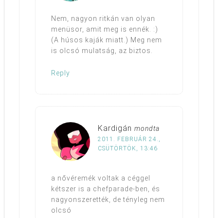
Nem, nagyon ritkán van olyan
menüsor, amit meg is ennék. :)
(A húsos kaják miatt.) Meg nem
is olcsó mulatság, az biztos.
Reply
Kardigán
mondta
2011. FEBRUÁR 24.,
CSÜTÖRTÖK, 13:46
a nővéremék voltak a céggel
kétszer is a chefparade-ben, és
nagyonszerették, de tényleg nem
olcsó