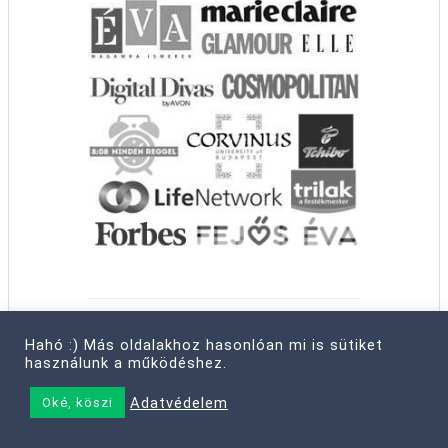
AKTUÁLIS
Hahó :) Más oldalakhoz hasonlóan mi is sütiket
használunk a működéshez.
Adatvédelem
Oké, köszi