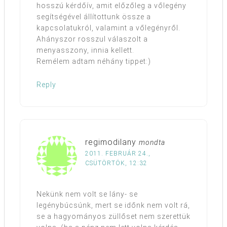
hosszú kérdőív, amit előzőleg a vőlegény
segítségével állítottunk össze a
kapcsolatukról, valamint a vőlegényről.
Ahányszor rosszul válaszolt a
menyasszony, innia kellett.
Remélem adtam néhány tippet:)
Reply
regimodilany
mondta
2011. FEBRUÁR 24.,
CSÜTÖRTÖK, 12:32
Nekünk nem volt se lány- se
legénybúcsúnk, mert se időnk nem volt rá,
se a hagyományos züllőset nem szerettük