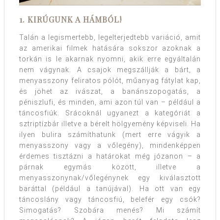
1. KIRÚGUNK A HÁMBÓL!
Talán a legismertebb, legelterjedtebb variáció, amit
az amerikai filmek hatására sokszor azoknak a
torkán is le akarnak nyomni, akik erre egyáltalán
nem vágynak. A csajok megszállják a bárt, a
menyasszony feliratos pólót, műanyag fátylat kap,
és jöhet az ivászat, a banánszopogatás, a
péniszlufi, és minden, ami azon túl van – például a
táncosfiúk. Srácoknál ugyanezt a kategóriát a
sztriptízbár illetve a bérelt hölgyemény képviseli. Ha
ilyen bulira számíthatunk (mert erre vágyik a
menyasszony vagy a vőlegény), mindenképpen
érdemes tisztázni a határokat még józanon – a
párnak egymás között, illetve a
menyasszonynak/vőlegénynek egy kiválasztott
baráttal (például a tanújával). Ha ott van egy
táncoslány vagy táncosfiú, belefér egy csók?
Simogatás? Szobára menés? Mi számít