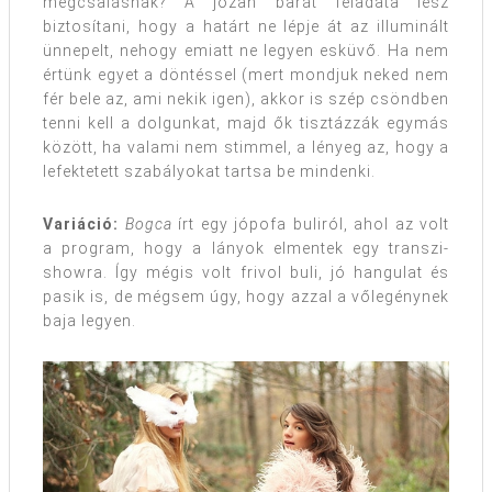
megcsalásnak? A józan barát feladata lesz
biztosítani, hogy a határt ne lépje át az illuminált
ünnepelt, nehogy emiatt ne legyen esküvő. Ha nem
értünk egyet a döntéssel (mert mondjuk neked nem
fér bele az, ami nekik igen), akkor is szép csöndben
tenni kell a dolgunkat, majd ők tisztázzák egymás
között, ha valami nem stimmel, a lényeg az, hogy a
lefektetett szabályokat tartsa be mindenki.
Variáció:
Bogca
írt egy jópofa buliról, ahol az volt
a program, hogy a lányok elmentek egy transzi-
showra. Így mégis volt frivol buli, jó hangulat és
pasik is, de mégsem úgy, hogy azzal a vőlegénynek
baja legyen.