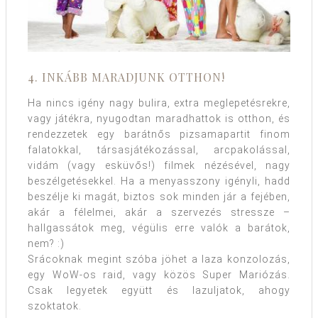
4. INKÁBB MARADJUNK OTTHON!
Ha nincs igény nagy bulira, extra meglepetésrekre,
vagy játékra, nyugodtan maradhattok is otthon, és
rendezzetek egy barátnős pizsamapartit finom
falatokkal, társasjátékozással, arcpakolással,
vidám (vagy esküvős!) filmek nézésével, nagy
beszélgetésekkel. Ha a menyasszony igényli, hadd
beszélje ki magát, biztos sok minden jár a fejében,
akár a félelmei, akár a szervezés stressze –
hallgassátok meg, végülis erre valók a barátok,
nem? :)
Srácoknak megint szóba jöhet a laza konzolozás,
egy WoW-os raid, vagy közös Super Mariózás.
Csak legyetek együtt és lazuljatok, ahogy
szoktatok.