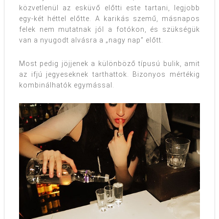
közvetlenül az esküvő előtti este tartani, legjobb
egy-két héttel előtte. A karikás szemű, másnapos
felek nem mutatnak jól a fotókon, és szükségük
van a nyugodt alvásra a „nagy nap” előtt.
Most pedig jöjjenek a különböző típusú bulik, amit
az ifjú jegyeseknek tarthattok. Bizonyos mértékig
kombinálhatók egymással.