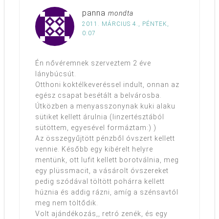
panna
mondta
2011. MÁRCIUS 4., PÉNTEK,
0:07
Én nővéremnek szerveztem 2 éve
lánybúcsút.
Otthoni koktélkeveréssel indult, onnan az
egész csapat besétált a belvárosba.
Útközben a menyasszonynak kuki alaku
sütiket kellett árulnia (linzertésztából
sütöttem, egyesével formáztam:) )
Az összegyűjtött pénzből óvszert kellett
vennie. Később egy kibérelt helyre
mentünk, ott lufit kellett borotválnia, meg
egy plüssmacit, a vásárolt óvszereket
pedig szódával töltött pohárra kellett
húznia és addig rázni, amíg a szénsavtól
meg nem töltődik.
Volt ajándékozás,, retró zenék, és egy