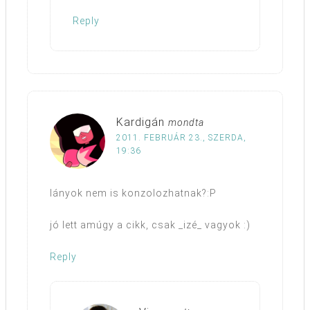
Reply
Kardigán
mondta
2011. FEBRUÁR 23., SZERDA,
19:36
lányok nem is konzolozhatnak?:P
jó lett amúgy a cikk, csak _izé_ vagyok :)
Reply