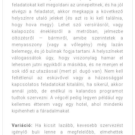
feladatokat kell megoldani az ünnepeltnek, és ha jól
elvégzi a feladatot, akkor megkapja a következő
helyszínre utaló jeleket (és azt is ki kell találnia,
hogy hova megy). Lehet szó versírásról, vagy
kalapozós éneklésről a metróban, jelmezbe
öltözésről — bármiről, amibe szerintetek a
menyasszony (vagy a vőlegény) még lazán
belemegy, és jó bulinak fogja tartani. A helyszíneket
válogassátok úgy, hogy viszonylag hamar el
lehessen jutni egyikből a másikba, és ne menjen el
sok idő az utazással (mert pl. dugó van). Nem kell
feltétlenül az esküvővel vagy a házassággal
kapcsolatos feladatokat kitalálni, ha sikerül, akkor
annál jobb, de enélkül is kalandos programot
tudtok szervezni. A végcél pedig legyen például egy
kellemes étterem vagy egy hotel, ahol mindenki
kipihenheti a fáradalmakat.
Variáció:
Ha kicsit lazább, kevesebb szervezést
igénylő buli lenne a megfelelőbb, elmehettek