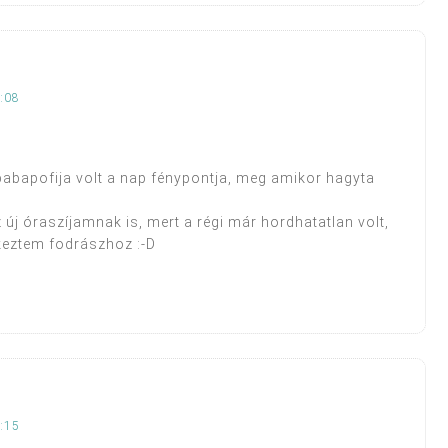
:08
bapofija volt a nap fénypontja, meg amikor hagyta
z új óraszíjamnak is, mert a régi már hordhatatlan volt,
tkeztem fodrászhoz :-D
:15