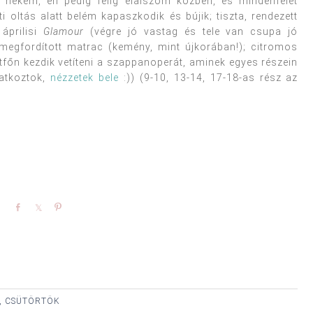
 nekem, én pedig félig elalszom közben, és mindenfélét
i oltás alatt belém kapaszkodik és bújik; tiszta, rendezett
áprilisi
Glamour
(végre jó vastag és tele van csupa jó
megfordított matrac (kemény, mint újkorában!); citromos
főn kezdik vetíteni a szappanoperát, aminek egyes részein
atkoztok,
nézzetek bele
:)) (9-10, 13-14, 17-18-as rész az
Share
Share
Pin
., CSÜTÖRTÖK