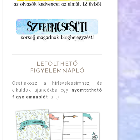
LETÖLTHETŐ
FIGYELEMNAPLÓ
Csatlakozz a hírleveleseimhez, és
elküldök ajándékba egy
nyomtatható
figyelemnaplót
is! :)