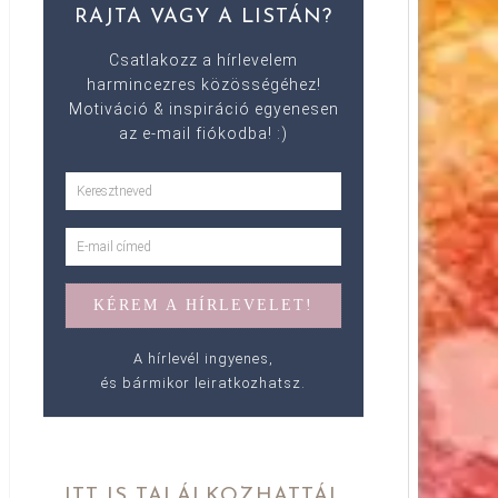
RAJTA VAGY A LISTÁN?
Csatlakozz a hírlevelem
harmincezres közösségéhez!
Motiváció & inspiráció egyenesen
az e-mail fiókodba! :)
A hírlevél ingyenes,
és bármikor leiratkozhatsz.
ITT IS TALÁLKOZHATTÁL