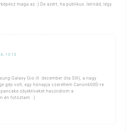
yképész maga az.:) De azért, ha publikus..leírnád, légy
A, 13:13
ung Galaxy Gio ill. december óta SIII), a nagy
e gép volt, egy hónapja cseréltem Canon600D-re.
pancake objektíveket használom a
m én fotóztam. :)