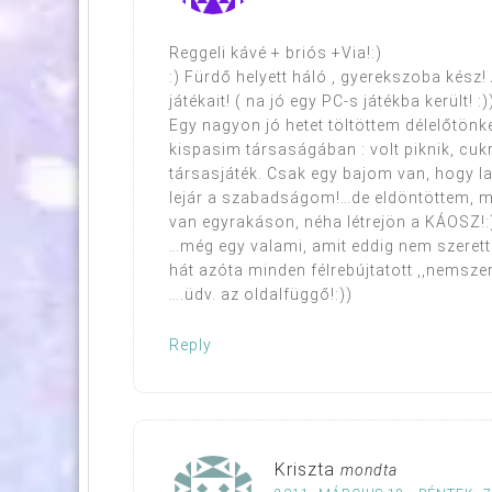
Reggeli kávé + briós +Via!:)
:) Fürdő helyett háló , gyerekszoba kész
játékait! ( na jó egy PC-s játékba került! :))
Egy nagyon jó hetet töltöttem délelőtönk
kispasim társaságában : volt piknik, cukr
társasjáték. Csak egy bajom van, hogy la
lejár a szabadságom!…de eldöntöttem, m
van egyrakáson, néha létrejön a KÁOSZ!:
…még egy valami, amit eddig nem szerett
hát azóta minden félrebújtatott ,,nemszer
….üdv. az oldalfüggő!:))
Reply
Kriszta
mondta