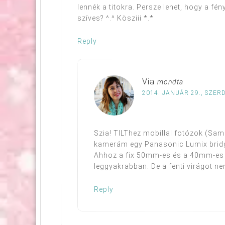
lennék a titokra. Persze lehet, hogy a fén
szíves? ^.^ Kösziii *.*
Reply
Via
mondta
2014. JANUÁR 29., SZERD
Szia! TILThez mobillal fotózok (Sams
kamerám egy Panasonic Lumix bridg
Ahhoz a fix 50mm-es és a 40mm-es 
leggyakrabban. De a fenti virágot ne
Reply