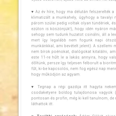
♥ Az év híre, hogy ma délután felszerelték a
klimatizált a munkahely, úgyhogy a tavalyi 
párom szülei pedig voltak olyan tündériek, é
ezúton is köszönjük!), hogy idén nyáron má
sehogy sem tudunk huzatot csinálni, áll a l
mert így legalább nem fogunk napi ötszö
munkánkkal, ami bevételt jelent). A szellemi
nem bírok poénokat, dialógokat kitalálni, am
este 11-re hűlt le a lakás annyira, hogy va
dőltünk, persze így teljesen felborult a biori
fűt, ki-be kapcsolós, nem fog egész nap menni,
hogy működjön az agyam.
♥ Tegnap a régi gazdija itt hagyta nek
csodaketyere boldog tulajdonosa vagyok
pontosan és profin, még ki kell tanulnom, d
láthattok itt.