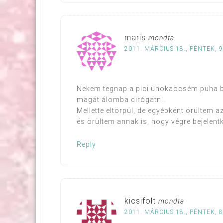
maris
mondta
2011. MÁRCIUS 18., PÉNTEK, 9
Nekem tegnap a pici unokaöcsém puha ba
magát álomba cirógatni.
Mellette eltörpül, de egyébként örültem a
és örültem annak is, hogy végre bejelen
Reply
kicsifolt
mondta
2011. MÁRCIUS 18., PÉNTEK, 8