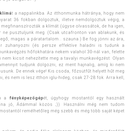
klímá
t a nappalinkba. Az itthonmunka hátránya, hogy nem
nyarat 36 fokban dolgoztuk, illetve nemdolgoztuk végig, a
s megfinanszírozták a klímát (úgyse olvassátok, de ha igen,
r ne pusztuljunk meg. (Csak utcafronton van ablakunk, és
evegő, magas a páratartalom… szauna.) Be fog jönni az ára,
r zuhanyozni (és persze effektíve haladni is tudunk a
 munkavégzés hőfokhatára nekem valahol 30-nál van, felette
i nem kicsit nehezítette meg a tavalyi munkavégzést. Olyan
lamennyit tudjunk dolgozni, ez ment hajnalig, amíg ki nem
tmusunk. De ennek vége! Kis csoda, főzsütfűt helyett hűt meg
 és nem is lesz itthon iglu-hideg, csak 27-28 fok. Arra kell,
em a
fényképezőgép
ét, úgyhogy mostantól egy használt
 (na jó, Ádámmal közös ;)). Használni még nem tudom
e mostantól remélhetőleg még szebb és még több saját képet