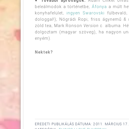
♥
További apróságok:
Ádám Cilikét olvas
beleálmodok a történetbe;
Áfonya
a múlt het
konyhafelület;
ingyen Swarovski
fülbevaló; 
dologgal!); Nógrádi Ropi; friss ágynemű & 
zöld tea; Mark Ronson
Version
c. albuma. Hét
dolgoztam (magyar szöveg), ha nagyon un
enyém).
Nektek?
EREDETI PUBLIKÁLÁS DÁTUMA:
2011. MÁRCIUS 17