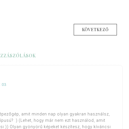
KÖVETKEZŐ
ZZÁSZÓLÁSOK
1:03
képezőgép, amit minden nap olyan gyakran használsz,
típusú? :) (Lehet, hogy már nem ezt használod, amit
csi:)) Olyan gyönyörű képeket készítesz, hogy kíváncsi