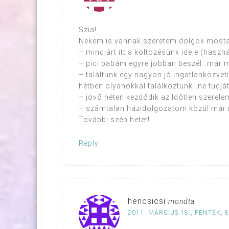
Szia!
Nekem is vannak szeretem dolgok most
– mindjárt itt a költözésünk ideje (haszn
– pici babám egyre jobban beszél…már m
– találtunk egy nagyon jó ingatlanközvetí
hétben olyanokkal találkoztunk…ne tudj
– jövő héten kezdődik az Időtlen szerele
– számtalan házidolgozatom közül már m
További szép hetet!
Reply
hencsicsi
mondta
2011. MÁRCIUS 18., PÉNTEK, 8