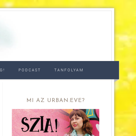
G!
PODCAST
TANFOLYAM
MI AZ URBAN:EVE?