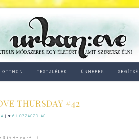
OTTHON
TEST&LÉLEK
ÜNNEPEK
SEGÍTSÉ
LOVE THURSDAY #42
IA
|
6 HOZZÁSZÓLÁS
 & jó dolgairól. :)