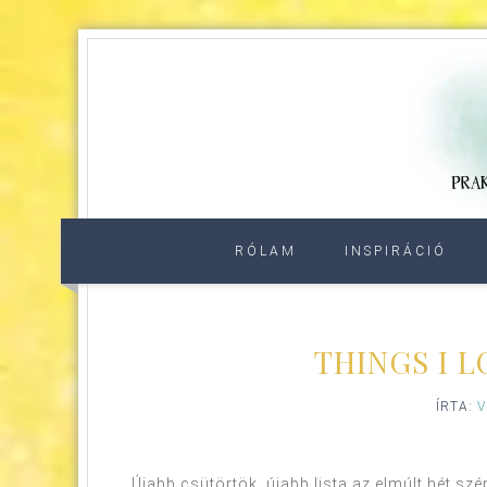
RÓLAM
INSPIRÁCIÓ
THINGS I 
ÍRTA:
V
Újabb csütörtök, újabb lista az elmúlt hét szép