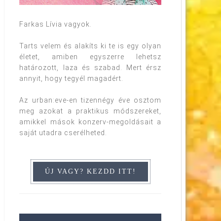
Farkas Lívia vagyok.
Tarts velem és alakíts ki te is egy olyan
életet, amiben egyszerre lehetsz
határozott, laza és szabad. Mert érsz
annyit, hogy tegyél magadért.
Az urban:eve-en tizennégy éve osztom
meg azokat a praktikus módszereket,
amikkel mások konzerv-megoldásait a
saját utadra cserélheted.