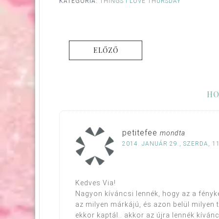
KATEGÓRIA:
THINGS I LOVE THURSDAY
ELŐZŐ
HO
petitefee
mondta
2014. JANUÁR 29., SZERDA, 1
Kedves Via!
Nagyon kíváncsi lennék, hogy az a fény
az milyen márkájú, és azon belül milyen 
ekkor kaptál.. akkor az újra lennék kíván