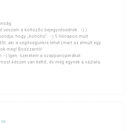
anság
át veszem a költözős bejegyzésednek. :-) )
ondja, hogy „hohoho”. :-) 5 hónapos múlt
tőt, aki a segítségünkre lehet (mert az elmúlt egy
átok meg! Bosszantó!
m :-) Igen, szeretem a szappanoperákat
ost készen van kettő, és még egynek a vázlata.
:06