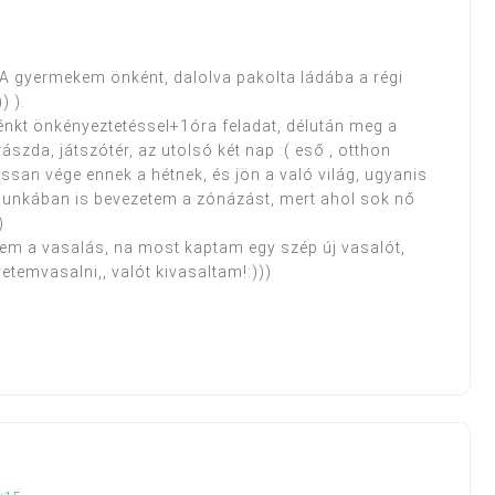
! A gyermekem önként, dalolva pakolta ládába a régi
) ).
énkt önkényeztetéssel+1óra feladat, délután meg a
ászda, játszótér, az utolsó két nap :( eső , otthon
ssan vége ennek a hétnek, és jön a való világ, ugyanis
unkában is bevezetem a zónázást, mert ahol sok nő
)
em a vasalás, na most kaptam egy szép új vasalót,
etemvasalni,, valót kivasaltam!:)))