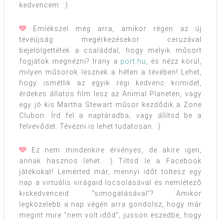
kedvencem. :)
Emlékszel még arra, amikor régen az új
tévéújság megérkezésekor ceruzával
bejelölgettétek a családdal, hogy melyik műsort
fogjátok megnézni? Irány a
port.hu
, és nézz körül,
milyen műsorok lesznek a héten a tévében! Lehet,
hogy ismétlik az egyik régi kedvenc krimidet,
érdekes állatos film lesz az Animal Planeten, vagy
egy jó kis Martha Stewart műsor kezdődik a Zone
Clubon. Írd fel a naptáradba, vagy állítsd be a
felvevődet. Tévézni is lehet tudatosan. :)
Ez nem mindenkire érvényes, de akire igen,
annak hasznos lehet. :) Tiltsd le a Facebook
játékokat! Lemérted már, mennyi időt töltesz egy
nap a virtuális virágaid locsolásával és nemlétező
kiskedvenceid “simogatásával”? Amikor
legközelebb a nap végén arra gondolsz, hogy már
megint mire “nem volt időd”, jusson eszedbe, hogy