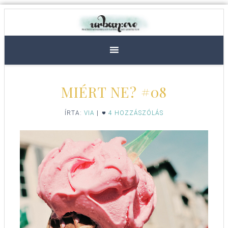
MIÉRT NE? #08
ÍRTA:
VIA
|
4 HOZZÁSZÓLÁS