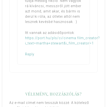
tudja meddig fikció. Nem vagyok
rá kíváncsi, messziről jött ember
azt mond, amit akar, és bármi is
derül ki róla, az ötletei attól nem
lesznek kevésbé hasznosak. :)
Itt vannak az adásidőpontok:
https://port.hu/pls/ci/cinema.film_creator?
i_text=martha+stewart&i_film_creator=1
Reply
VÉLEMÉNY, HOZZÁSZÓLÁS?
Az e-mail címet nem tesszük közzé.
A kötelező