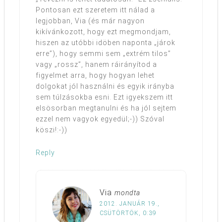
Pontosan ezt szeretem itt nálad a
legjobban, Via (és már nagyon
kikívánkozott, hogy ezt megmondjam,
hiszen az utóbbi idöben naponta „járok
erre”), hogy semmi sem „extrém tilos”
vagy „rossz”, hanem ráirányítod a
figyelmet arra, hogy hogyan lehet
dolgokat jól használni és egyik irányba
sem túlzásokba esni. Ezt igyekszem itt
elsösorban megtanulni és ha jól sejtem
ezzel nem vagyok egyedül;-)) Szóval
köszi!:-))
Reply
Via
mondta
2012. JANUÁR 19.,
CSÜTÖRTÖK, 0:39