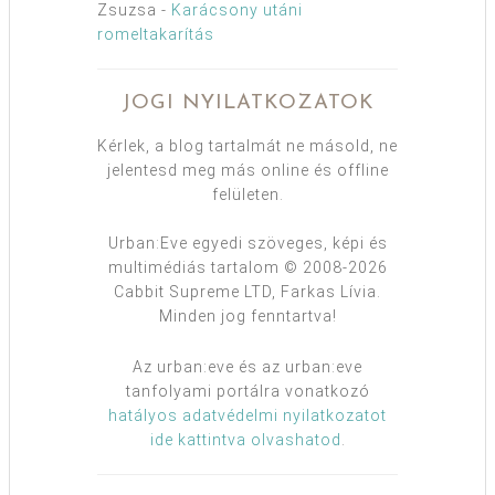
Zsuzsa
-
Karácsony utáni
romeltakarítás
JOGI NYILATKOZATOK
Kérlek, a blog tartalmát ne másold, ne
jelentesd meg más online és offline
felületen.
Urban:Eve egyedi szöveges, képi és
multimédiás tartalom © 2008-2026
Cabbit Supreme LTD, Farkas Lívia.
Minden jog fenntartva!
Az urban:eve és az urban:eve
tanfolyami portálra vonatkozó
hatályos adatvédelmi nyilatkozatot
ide kattintva olvashatod
.