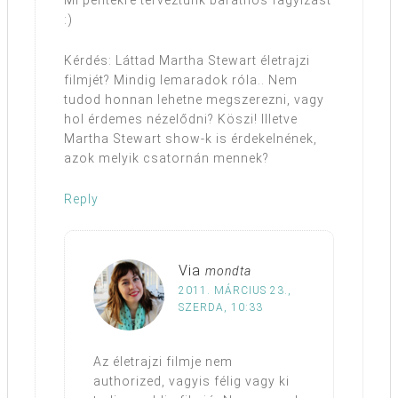
Mi péntekre terveztünk barátnős fagyizást
:)
Kérdés: Láttad Martha Stewart életrajzi
filmjét? Mindig lemaradok róla.. Nem
tudod honnan lehetne megszerezni, vagy
hol érdemes nézelődni? Köszi! Illetve
Martha Stewart show-k is érdekelnének,
azok melyik csatornán mennek?
Reply
Via
mondta
2011. MÁRCIUS 23.,
SZERDA, 10:33
Az életrajzi filmje nem
authorized, vagyis félig vagy ki