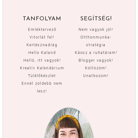
TANFOLYAM
SEGÍTSÉG!
Emléktervező
Nem vagyok jól!
Vitorlát fel!
Otthonmunka-
Kertésznadrág
stratégia
Hello Kaland
Káosz a ruhatáram!
Helló, itt vagyok!
Blogger vagyok!
Kreatív Kalendárium
Költözöm!
Túlélőkészlet
Unatkozom!
Ennél zöldebb nem
lesz!