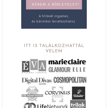
A hírlevél ingyenes,
és bármikor leiratkozhatsz.
ITT IS TALÁLKOZHATTÁL
VELEM