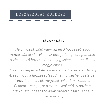
HÁZSZABÁLY
Ha új hozzászóló vagy, az első hozzászólásod
moderálás alá kerül, és az elfogadásig nem publikus.
A visszatérő hozzászólók bejegyzései automatikusan
megjelennek.
A kedvesség és a tolerancia alapvető errefelé. Ha úgy
érzed, hogy a hozzászólásod nem olyan hangvételben
íródott, ami ennek megfelel, inkább ne küldd el.
Fenntartom a jogot a személyeskedő, rasszista,
bunkó, stb. hozzászólások moderálására. Köszi a
megértést. :)