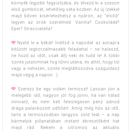
környék legjobb fagyizójába, és élvezd ki a szezon
első gombócát, lehetőleg séta közben. Az új ízekkel
majd bőven kísérletezhetsz a nyáron, az “elsőd”
legyen az örök szerelmed. Vanília? Csokoládé?
Eper? Stracciatella?
Nyeld le a békát! Indítsd a napodat az aznapra
kitűzött legborzalmasabb feladattal – ne halaszd,
ne húzd az időt, csak állj neki és tudd le! A többi
szinte jutalomnak fog tűnni utána, és attól, hogy túl
vagy a nehezén, szinte megtáltosodva száguldasz
majd végig a napon. :)
Szerezz be egy vidám termoszt! Lassan jön a
melegebb idő, nagyon jól fog jönni, ha van nálad
innivaló, és nem kell feleslegesen pénz adnod
drága palackozott üdítőért. Amíg még hűs az idő,
tarts a termoszodban langyos zöld teát – a nap
bármelyik pillanatában instant ébresztőként hat
majd rád. Nekem a citromos az aktuális