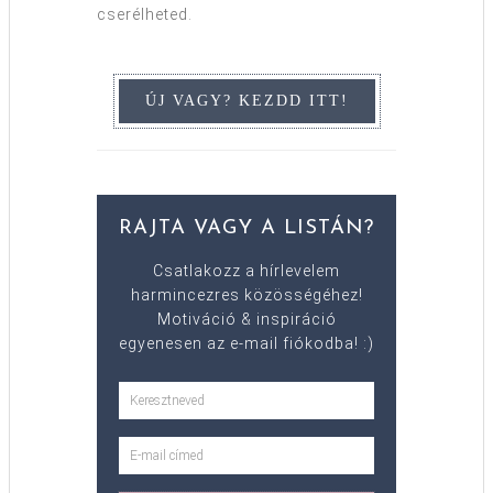
cserélheted.
RAJTA VAGY A LISTÁN?
Csatlakozz a hírlevelem
harmincezres közösségéhez!
Motiváció & inspiráció
egyenesen az e-mail fiókodba! :)