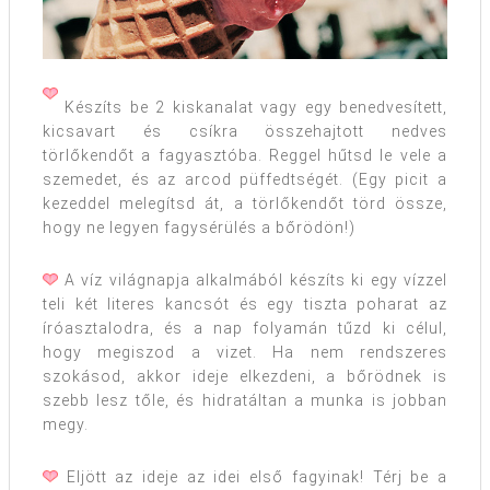
Készíts be 2 kiskanalat vagy egy benedvesített,
kicsavart és csíkra összehajtott nedves
törlőkendőt a fagyasztóba. Reggel hűtsd le vele a
szemedet, és az arcod püffedtségét. (Egy picit a
kezeddel melegítsd át, a törlőkendőt törd össze,
hogy ne legyen fagysérülés a bőrödön!)
A víz világnapja alkalmából készíts ki egy vízzel
teli két literes kancsót és egy tiszta poharat az
íróasztalodra, és a nap folyamán tűzd ki célul,
hogy megiszod a vizet. Ha nem rendszeres
szokásod, akkor ideje elkezdeni, a bőrödnek is
szebb lesz tőle, és hidratáltan a munka is jobban
megy.
Eljött az ideje az idei első fagyinak! Térj be a