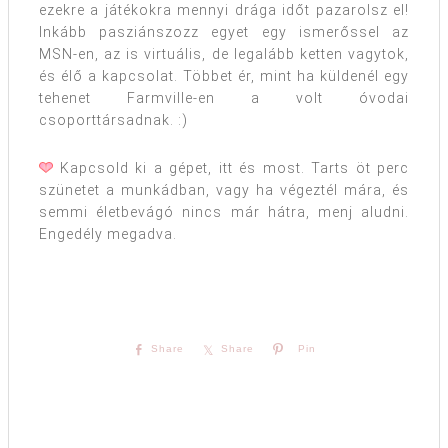
ezekre a játékokra mennyi drága időt pazarolsz el!
Inkább pasziánszozz egyet egy ismerőssel az
MSN-en, az is virtuális, de legalább ketten vagytok,
és élő a kapcsolat. Többet ér, mint ha küldenél egy
tehenet Farmville-en a volt óvodai
csoporttársadnak. :)
Kapcsold ki a gépet, itt és most. Tarts öt perc
szünetet a munkádban, vagy ha végeztél mára, és
semmi életbevágó nincs már hátra, menj aludni.
Engedély megadva.
Share
Share
Pin