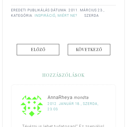
EREDETI PUBLIKÁLÁS DÁTUMA:
2011. MÁRCIUS 23.,
KATEGÓRIA:
INSPIRÁCIÓ
,
MIÉRT NE?
SZERDA
ELŐZŐ
KÖVETKEZŐ
HOZZÁSZÓLÁSOK
AnnaRheya
mondta
2012. JANUÁR 18., SZERDA,
23:03
„Tévézni is lehet tudatosan!” Ez zseniális!