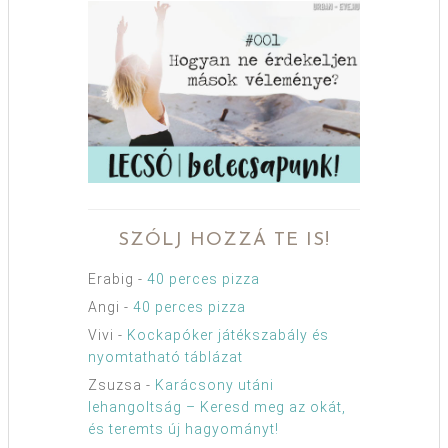
SZÓLJ HOZZÁ TE IS!
Erabig
-
40 perces pizza
Angi
-
40 perces pizza
Vivi
-
Kockapóker játékszabály és
nyomtatható táblázat
Zsuzsa
-
Karácsony utáni
lehangoltság – Keresd meg az okát,
és teremts új hagyományt!