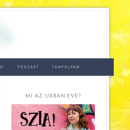
G!
PODCAST
TANFOLYAM
MI AZ URBAN:EVE?