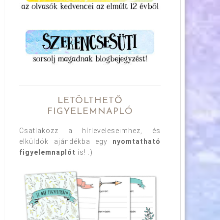
LETÖLTHETŐ
FIGYELEMNAPLÓ
Csatlakozz a hírleveleseimhez, és
elküldök ajándékba egy
nyomtatható
figyelemnaplót
is! :)