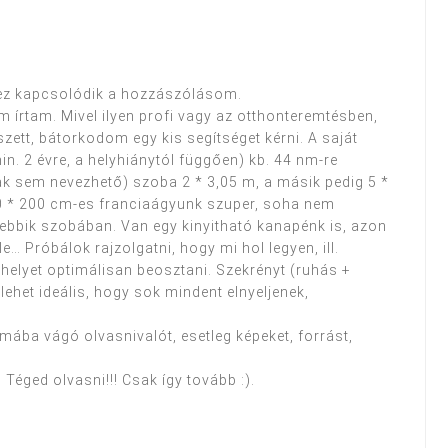
khez kapcsolódik a hozzászólásom.
m írtam. Mivel ilyen profi vagy az otthonteremtésben,
zett, bátorkodom egy kis segítséget kérni. A saját
. 2 évre, a helyhiánytól függően) kb. 44 nm-re
ak sem nevezhető) szoba 2 * 3,05 m, a másik pedig 5 *
180 * 200 cm-es franciaágyunk szuper, soha nem
sebbik szobában. Van egy kinyitható kanapénk is, azon
… Próbálok rajzolgatni, hogy mi hol legyen, ill.
helyet optimálisan beosztani. Szekrényt (ruhás +
ehet ideális, hogy sok mindent elnyeljenek,
émába vágó olvasnivalót, esetleg képeket, forrást,
éged olvasni!!! Csak így tovább :).