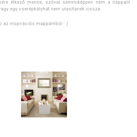
lyére étkező menne, szóval semmiképpen nem a nappalit
t vagy egy cserépkályhát nem utasítanék vissza.
ép az inspirációs mappámból. :)