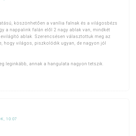
tású, köszönhetően a vanília falnak és a világosbézs
gy a nappalink falán elől 2 nagy ablak van, mindkét
bevilágító ablak. Szerencsésen választottuk meg az
e, hogy világos, piszkolódik ugyan, de nagyon jól
eg leginkább, annak a hangulata nagyon tetszik.
K, 10:07