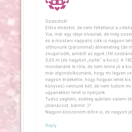
Sziasztok!
Előre elnézést, de nem feltétlenül a cik
Via, már egy ideje olvaslak, de még sose
és a mostani nappalis cikk is nagyon tets
otthonunk (párommal) átmenetileg (de min
zsugorodik, amiből az egyik (fél szobán
3,65 m (és nagyból „nyílik” a kicsi). A 
mondanánk le róla, de nem lenne jó a ki
már elgondolkoznánk, hogy mi legyen vele
nagyon érdekelne, hogy hogyan lehet kis 
könyves) vennünk kell, de nem tudom mi l
ugyanakkor teret is nyerjünk.
Tudsz segíteni, esetleg ajánlani valami t
jótanácsot, bármit :)?
Nagyon köszönöm előre is, és nagyon jó T
Reply