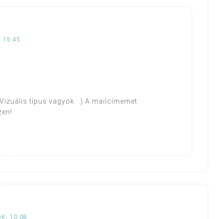
, 15:45
Vizuális típus vagyok. :) A mailcímemet
zen!
K, 10:08