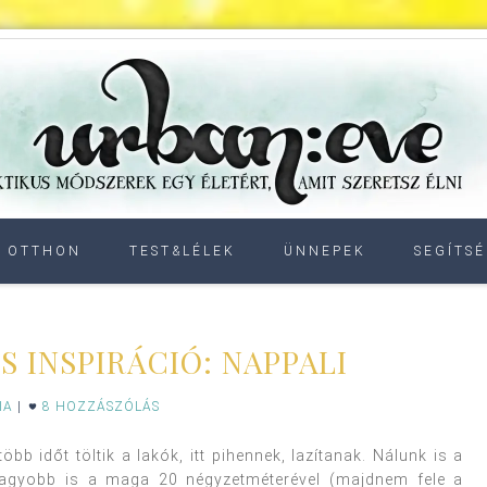
OTTHON
TEST&LÉLEK
ÜNNEPEK
SEGÍTSÉ
 INSPIRÁCIÓ: NAPPALI
IA
|
8 HOZZÁSZÓLÁS
bb időt töltik a lakók, itt pihennek, lazítanak. Nálunk is a
gnagyobb is a maga 20 négyzetméterével (majdnem fele a