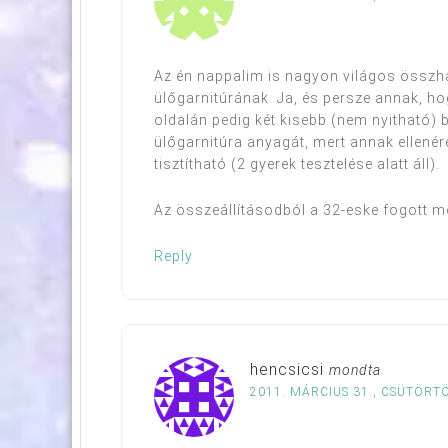
Az én nappalim is nagyon világos összha
ülőgarnitúrának. Ja, és persze annak, ho
oldalán pedig két kisebb (nem nyitható) 
ülőgarnitúra anyagát, mert annak ellenér
tisztítható (2 gyerek tesztelése alatt áll).
Az összeállításodból a 32-eske fogott m
Reply
hencsicsi
mondta
2011. MÁRCIUS 31., CSÜTÖRTÖ