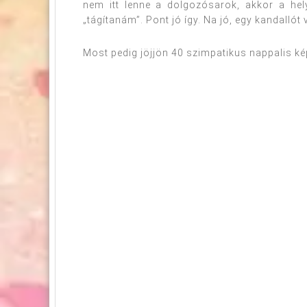
nem itt lenne a dolgozósarok, akkor a he
„tágítanám”. Pont jó így. Na jó, egy kandalló
Most pedig jöjjön 40 szimpatikus nappalis k