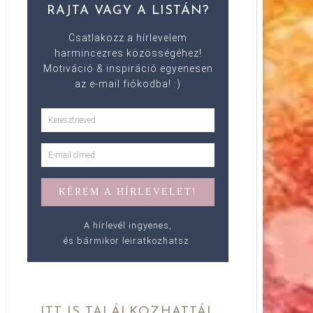
RAJTA VAGY A LISTÁN?
Csatlakozz a hírlevelem
harmincezres közösségéhez!
Motiváció & inspiráció egyenesen
az e-mail fiókodba! :)
A hírlevél ingyenes,
és bármikor leiratkozhatsz.
ITT IS TALÁLKOZHATTÁL