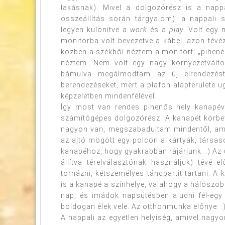
lakásnak). Mivel a dolgozórész is a napp
összeállítás során tárgyalom), a nappali 
legyen különítve a
work
és a
play
. Volt egy
monitorba volt bevezetve a kábel, azon tévé
közben a székből néztem a monitort, „pihenés
néztem. Nem volt egy nagy környezetválto
bámulva megálmodtam az új elrendezés
berendezéseket, mert a plafon alapterülete ug
képzeletben mindenfélével.
Így most van rendes pihenős hely kanapéval
számítógépes dolgozórész. A kanapét körb
nagyon van, megszabadultam mindentől, amit
az ajtó mögött egy polcon a kártyák, társas
kanapéhoz, hogy gyakrabban rájárjunk. :) Az ú
állítva térelválasztónak használjuk) tévé 
tornázni, kétszemélyes táncpartit tartani. A
is a kanapé a színhelye, valahogy a hálószob
nap, és imádok napsütésben aludni fél-egy 
boldogan élek vele. Az otthonmunka előnye. :
A nappali az egyetlen helyiség, amivel nag