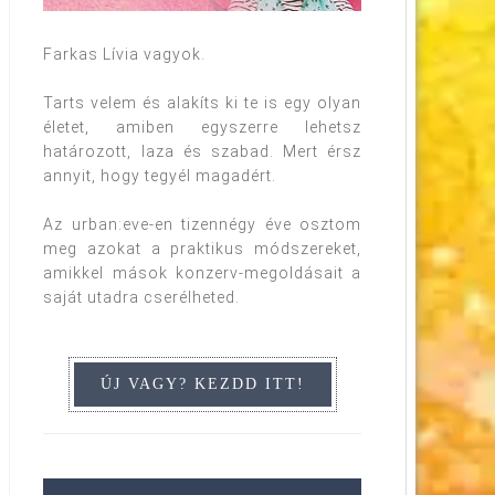
Farkas Lívia vagyok.
Tarts velem és alakíts ki te is egy olyan
életet, amiben egyszerre lehetsz
határozott, laza és szabad. Mert érsz
annyit, hogy tegyél magadért.
Az urban:eve-en tizennégy éve osztom
meg azokat a praktikus módszereket,
amikkel mások konzerv-megoldásait a
saját utadra cserélheted.