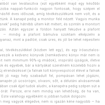
aliból van leválasztva (ezt egyébként majd egy későbbi
szoba nappali-funkciói nagyon fontosak, hogy szépen el
 másfél éves időszak, amíg tévékészülékünk nem volt, és a
ztünk. A kanapé pedig a monitor felé nézett. Vagyis munka
nek” pedig hátrébb ültem két métert, és szintén a monitort
zás. Aztán egyszer a földön hanyatt feküdve a plafont
t — mindig a plafont bámulva szoktam elképzelni a
yanaz, mint a padlóé, csak üres, és jól be lehet népesíteni
, tévékészülékkel (közben lett egy), és egy íróasztalos-
eveszik a kedvenc könyvek (nemkedvenc könyv már nem is
 nem minimum 90%-ig imádok), inspiráló újságok, illetve
ok és egyebek, bár a kártyákat szeretném közelebb hozni a
j elrendezéssel (a falnak tolt könyvespolcot élével a falnak
előtt jó nagy hely szabadult fel, pompásan lehet jógázni,
 kanapén jó ücsörögni, olvasni, sőt, a délutáni alvásaimnak
ában csak éjjel tudok aludni, a kanapéra pedig szépen süt a
órát. Persze, erre nem mindig van lehetőség, de ha van,
) Este valahogy egyébként is jobban tudok dolgozni.
yon meg vagyok elégedve, nem is igazán kéne nagyobb — ha