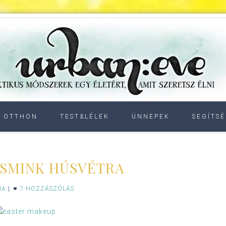
OTTHON
TEST&LÉLEK
ÜNNEPEK
SEGÍTSÉ
 SMINK HÚSVÉTRA
IA
|
7 HOZZÁSZÓLÁS