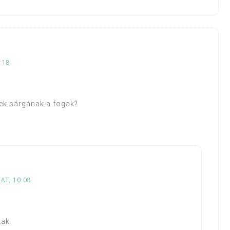
:18
ek sárgának a fogak?
AT, 10:08
tak.