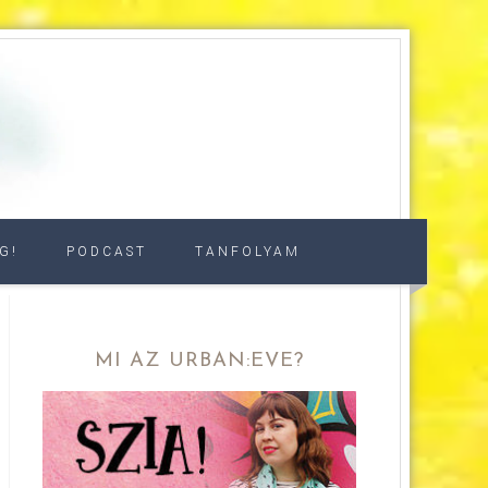
G!
PODCAST
TANFOLYAM
MI AZ URBAN:EVE?