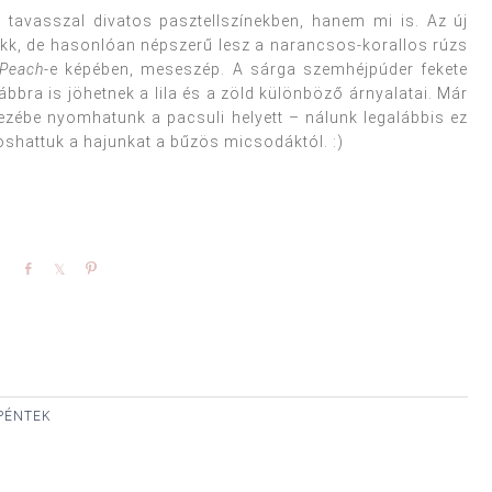
avasszal divatos pasztellszínekben, hanem mi is. Az új
kk, de hasonlóan népszerű lesz a narancsos-korallos rúzs
 Peach
-e képében, meseszép. A sárga szemhéjpúder fekete
bbra is jöhetnek a lila és a zöld különböző árnyalatai. Már
 kezébe nyomhatunk a pacsuli helyett – nálunk legalábbis ez
moshattuk a hajunkat a bűzös micsodáktól. :)
Share
Share
Pin
 PÉNTEK