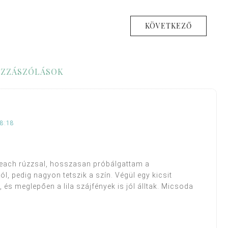
KÖVETKEZŐ
ZZÁSZÓLÁSOK
18:18
ach rúzzsal, hosszasan próbálgattam a
, pedig nagyon tetszik a szín. Végül egy kicsit
és meglepően a lila szájfények is jól álltak. Micsoda