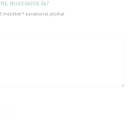
NY, HOZZÁSZÓLÁS?
ző mezőket
*
karakterrel jelöltük