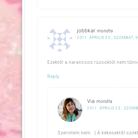
jobbkar
mondta
2011. ÁPRILIS 23., SZOMBAT, 9
Ezektől a narancsos rúzsoktól nem tűnn
Reply
Via
mondta
2011. ÁPRILIS 23., SZOMB
Szerintem nem. :) A kékesektől szok