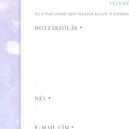
VÉLEMÉ
Az e-mail címet nem tesszük közzé.
A kötele
HOZZÁSZÓLÁS
*
NÉV
*
E-MAIL CÍM
*