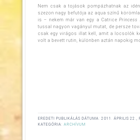
Nem csak a tojások pompázhatnak az idén t
szezon nagy befutója az aqua színű körömla
is – nekem már van egy a Catrice
Princess
tussal nagyon vagányul mutat, de persze tová
csak egy virágos illat kell, amit a locsolók
volt a bevett rutin, különben aztán napokig 
EREDETI PUBLIKÁLÁS DÁTUMA:
2011. ÁPRILIS 22.,
KATEGÓRIA:
ARCHÍVUM