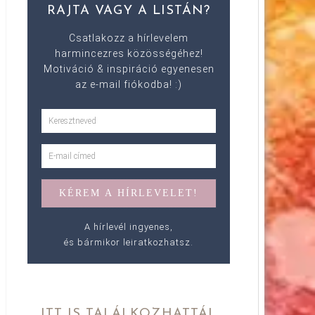
RAJTA VAGY A LISTÁN?
Csatlakozz a hírlevelem
harmincezres közösségéhez!
Motiváció & inspiráció egyenesen
az e-mail fiókodba! :)
A hírlevél ingyenes,
és bármikor leiratkozhatsz.
ITT IS TALÁLKOZHATTÁL