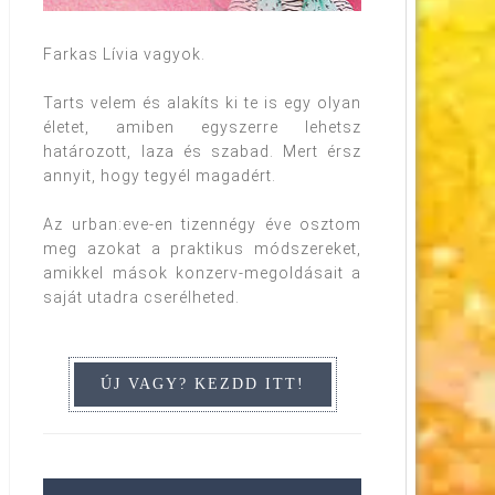
Farkas Lívia vagyok.
Tarts velem és alakíts ki te is egy olyan
életet, amiben egyszerre lehetsz
határozott, laza és szabad. Mert érsz
annyit, hogy tegyél magadért.
Az urban:eve-en tizennégy éve osztom
meg azokat a praktikus módszereket,
amikkel mások konzerv-megoldásait a
saját utadra cserélheted.