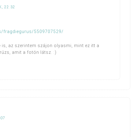
K, 22:32
os/fragdiegurus/5509707529/
s, az szerintem szájon olyasmi, mint ez itt a
úzs, amit a fotón látsz. :)
:07