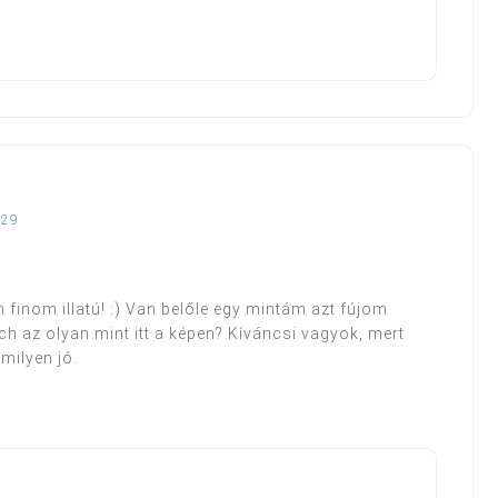
:29
finom illatú! :) Van belőle egy mintám azt fújom
 az olyan mint itt a képen? Kíváncsi vagyok, mert
milyen jó.