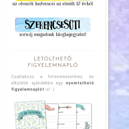
LETÖLTHETŐ
FIGYELEMNAPLÓ
Csatlakozz a hírleveleseimhez, és
elküldök ajándékba egy
nyomtatható
figyelemnaplót
is! :)