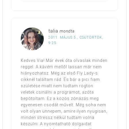
talia
mondta
2011. MÁJUS 5., CSÜTÖRTÖK,
9:25
Kedves Via! Már évek óta olvaslak minden
reggel. A kávém mellől lassan már nem
hiányozhatsz. Még az első Fly Lady-s
cikknél találtam rád. És bár a pici fiam
születése miatt nem tudtam rögtön
veletek csinálni a programot, azóta
bepótoltam. Ez a közös zónázás meg
egyenesen csodát művelt. Még soha nem
volt olyan ünnepem, amire ilyen nyugisan,
minden stressz nélkül tudtam volna
készülni. A nyomtatható dolgaidat