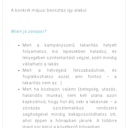
A konkrét májusi beosztás így alakul:
Miért jó zónázni?
Mert a kampányszerű takarítás helyett
folyamatos, kis lépésekben haladsz, és
lényegében szintentartást végzel, ezért mindig
vállalható a lakás.
Mert a hétvégéid felszabadulnak, és
foglalkozhatsz azzal, ami fontos – a
takarítás nem az. :)
Mert ha közbejön valami (betegség, utazás,
határidős munka), nem kell utána azon
kapkodnod, hogy hol állj neki a lakásnak – a
zónázás szisztematikus rendszere
segítségével mindig bekapcsolódhatsz ott,
ahol éppen a hónapban járunk. A többire
majd sor kerül a következő hónapban.