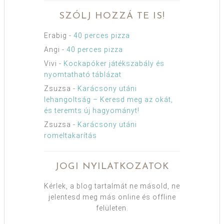
SZÓLJ HOZZÁ TE IS!
Erabig
-
40 perces pizza
Angi
-
40 perces pizza
Vivi
-
Kockapóker játékszabály és
nyomtatható táblázat
Zsuzsa
-
Karácsony utáni
lehangoltság – Keresd meg az okát,
és teremts új hagyományt!
Zsuzsa
-
Karácsony utáni
romeltakarítás
JOGI NYILATKOZATOK
Kérlek, a blog tartalmát ne másold, ne
jelentesd meg más online és offline
felületen.