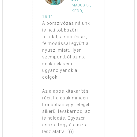
MÁJUS 3.,
KEDD,
16:11
A porszívózás nálunk
is heti többszöri
feladat, a söpréssel,
felmosással együtt a
nyuszi miatt. Ilyen
szempontból szinte
senkinek sem
ugyanolyanok a
dolgok.
Az alapos kitakarítás
ráér, ha csak minden
hónapban egy réteget
sikerül levakarnod, az
is haladás. Egyszer
csak elfogy és tiszta
lesz alatta. :)))