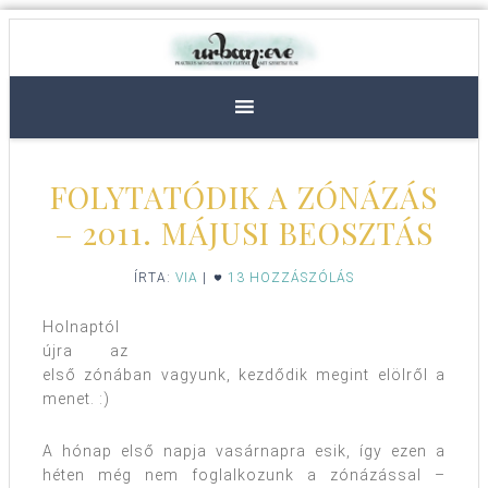
FOLYTATÓDIK A ZÓNÁZÁS
– 2011. MÁJUSI BEOSZTÁS
ÍRTA:
VIA
|
13 HOZZÁSZÓLÁS
Holnaptól
újra az
első zónában vagyunk, kezdődik megint elölről a
menet. :)
A hónap első napja vasárnapra esik, így ezen a
héten még nem foglalkozunk a zónázással –