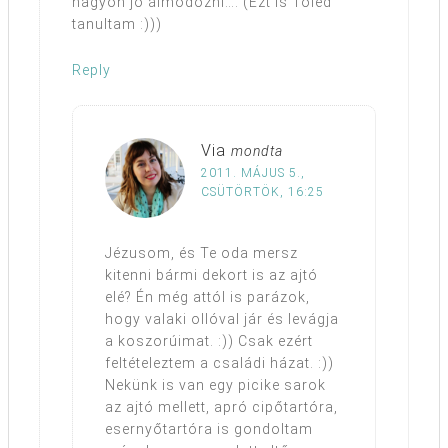
nagyon jó álmodozni…. (Ezt is Tőled
tanultam :)))
Reply
Via
mondta
2011. MÁJUS 5.,
CSÜTÖRTÖK, 16:25
Jézusom, és Te oda mersz
kitenni bármi dekort is az ajtó
elé? Én még attól is parázok,
hogy valaki ollóval jár és levágja
a koszorúimat. :)) Csak ezért
feltételeztem a családi házat. :))
Nekünk is van egy picike sarok
az ajtó mellett, apró cipőtartóra,
esernyőtartóra is gondoltam