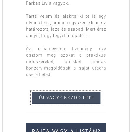
Farkas Lívia vagyok.
Tarts velem és alakíts ki te is egy
olyan életet, amiben egyszerre lehetsz
határozott, laza és szabad. Mert érsz
annyit, hogy tegyél magadért.
Az urban:eve-en tizennégy éve
osztom meg azokat a praktikus
módszereket, amikkel mások
konzerv-megoldásait a saját utadra
cserélheted.
RAJTA VAGY A LISTÁN?