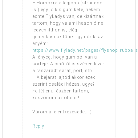
– Homokra a legjobb (strandon
is!) egy jó kis gumikefe, nekem
echte FlyLadys van, de kizártnak
tartom, hogy valami hasonló ne
legyen itthon is, elég
generikusnak tűnik. Így néz ki az
enyém:
https://www.flylady.net/pages/flyshop_rubba_
A lényeg, hogy gumiból van a
sörtéje. A cipőről is szépen leveri
a rászáradt sarat, port, stb.
– A bejárati ajtód akkor ezek
szerint családi házas, ugye?
Feltétlenül észben tartom,
köszönöm az ötletet!
Várom a jelentkezésedet. ;)
Reply