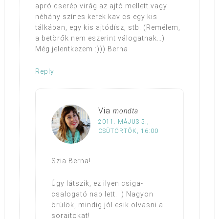
apró cserép virág az ajtó mellett vagy
néhány színes kerek kavics egy kis
tálkában, egy kis ajtódísz, stb. (Remélem,
a betörők nem eszerint válogatnak…)
Még jelentkezem :))) Berna
Reply
Via
mondta
2011. MÁJUS 5.,
CSÜTÖRTÖK, 16:00
Szia Berna!
Úgy látszik, ez ilyen csiga-
csalogató nap lett. :) Nagyon
örülök, mindig jól esik olvasni a
soraitokat!