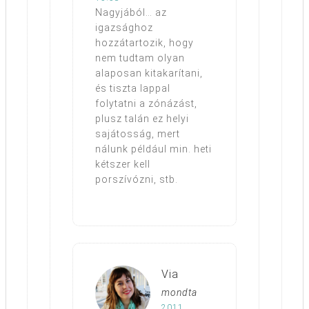
Nagyjából… az
igazsághoz
hozzátartozik, hogy
nem tudtam olyan
alaposan kitakarítani,
és tiszta lappal
folytatni a zónázást,
plusz talán ez helyi
sajátosság, mert
nálunk például min. heti
kétszer kell
porszívózni, stb.
Via
mondta
2011.