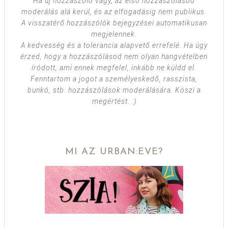
Ha új hozzászóló vagy, az első hozzászólásod
moderálás alá kerül, és az elfogadásig nem publikus.
A visszatérő hozzászólók bejegyzései automatikusan
megjelennek.
A kedvesség és a tolerancia alapvető errefelé. Ha úgy
érzed, hogy a hozzászólásod nem olyan hangvételben
íródott, ami ennek megfelel, inkább ne küldd el.
Fenntartom a jogot a személyeskedő, rasszista,
bunkó, stb. hozzászólások moderálására. Köszi a
megértést. :)
MI AZ URBAN:EVE?