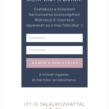
Csatlakozz a hírlevelem
harmincezres közösségéhez!
Motiváció & inspiráció
egyenesen az e-mail fiókodba! :)
A hírlevél ingyenes,
és bármikor leiratkozhatsz.
ITT IS TALÁLKOZHATTÁL