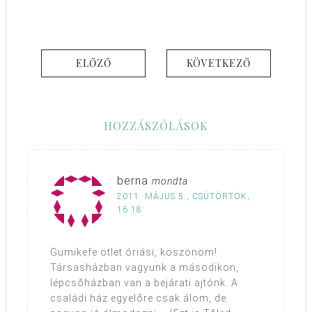
ELŐZŐ
KÖVETKEZŐ
HOZZÁSZÓLÁSOK
berna
mondta
2011. MÁJUS 5., CSÜTÖRTÖK,
16:18
Gumikefe ötlet óriási, köszönöm!
Társasházban vagyunk a másodikon,
lépcsőházban van a bejárati ajtónk. A
családi ház egyelőre csak álom, de