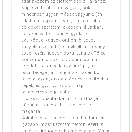
csatlakozom az előttem szóló Taliához.
Napi szintű olvasód vagyok, sok
mindenben ugyan másak vagyunk, (én
inkább a hagyományos, tradicionális
dolgokat szeretem lakásban, divatban,
nehezen váltós típus vagyok, két
gyerkőccel vagyok otthon, öregebb
vagyok tízzel, stb.), ennek ellenére, vagy
éppen ezért nagyon sokat tanulok Tőled.
Köszönöm a sok-sok vidám, optimista
gondolatot, önzetlen segítséget, az
őszinteséget, ami sugárzik írásaidból.
Szemet gyönyörködtetőek és frissítőek a
képek, és gyönyörködöm napi
rendszerességgel abban a
professzionalitásban is, ami áthatja
írásaidat. Nagyon büszke lehetsz
magadra!
Sokat segítesz a zónázással rajtam, én
igazából most kezdtem hétfőn, ezért is
ehhez az írásodhoz kommenteltem. Május