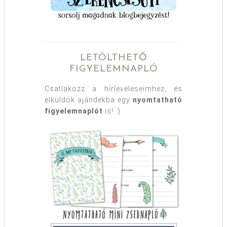
LETÖLTHETŐ
FIGYELEMNAPLÓ
Csatlakozz a hírleveleseimhez, és
elküldök ajándékba egy
nyomtatható
figyelemnaplót
is! :)