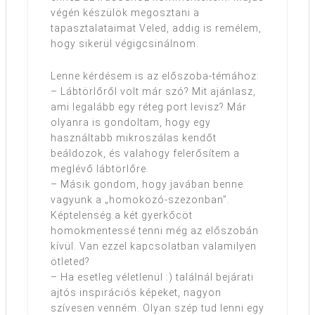
végén készülök megosztani a
tapasztalataimat Veled, addig is remélem,
hogy sikerül végigcsinálnom.
Lenne kérdésem is az előszoba-témához:
– Lábtörlőről volt már szó? Mit ajánlasz,
ami legalább egy réteg port levisz? Már
olyanra is gondoltam, hogy egy
használtabb mikroszálas kendőt
beáldozok, és valahogy felerősítem a
meglévő lábtörlőre.
– Másik gondom, hogy javában benne
vagyunk a „homokozó-szezonban”.
Képtelenség a két gyerkőcöt
homokmentessé tenni még az előszobán
kívül. Van ezzel kapcsolatban valamilyen
ötleted?
– Ha esetleg véletlenül :) találnál bejárati
ajtós inspirációs képeket, nagyon
szívesen venném. Olyan szép tud lenni egy