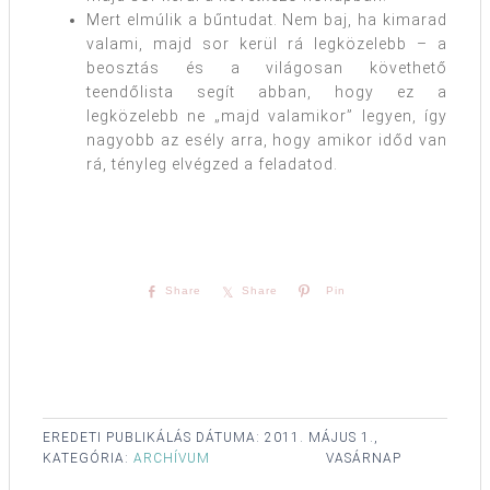
Mert elmúlik a bűntudat. Nem baj, ha kimarad
valami, majd sor kerül rá legközelebb – a
beosztás és a világosan követhető
teendőlista segít abban, hogy ez a
legközelebb ne „majd valamikor” legyen, így
nagyobb az esély arra, hogy amikor időd van
rá, tényleg elvégzed a feladatod.
Share
Share
Pin
EREDETI PUBLIKÁLÁS DÁTUMA:
2011. MÁJUS 1.,
KATEGÓRIA:
ARCHÍVUM
VASÁRNAP