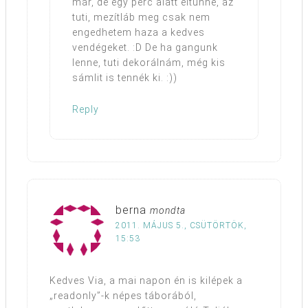
már, de egy perc alatt eltűnne, az
tuti, mezítláb meg csak nem
engedhetem haza a kedves
vendégeket. :D De ha gangunk
lenne, tuti dekorálnám, még kis
sámlit is tennék ki. :))
Reply
berna
mondta
2011. MÁJUS 5., CSÜTÖRTÖK,
15:53
Kedves Via, a mai napon én is kilépek a
„readonly”-k népes táborából,