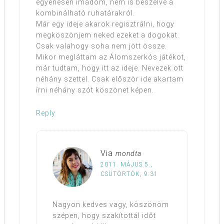
egyenesen imádom, nem is beszélve a
kombinálható ruhatárakról.
Már egy ideje akarok regisztrálni, hogy
megköszönjem neked ezeket a dogokat.
Csak valahogy soha nem jött össze.
Mikor megláttam az Álomszerkós játékot,
már tudtam, hogy itt az ideje. Nevezek ott
néhány szettel. Csak először ide akartam
írni néhány szót köszönet képen.
Reply
Via
mondta
2011. MÁJUS 5.,
CSÜTÖRTÖK, 9:31
Nagyon kedves vagy, köszönöm
szépen, hogy szakítottál időt