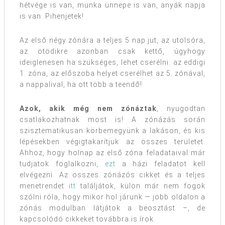
hétvége is van, munka ünnepe is van, anyák napja
is van. Pihenjetek!
Az első négy zónára a teljes 5 nap jut, az utolsóra,
az ötödikre azonban csak kettő, úgyhogy
ideiglenesen ha szükséges, lehet cserélni: az eddigi
1. zóna, az előszoba helyet cserélhet az 5. zónával,
a nappalival, ha ott több a teendő!
Azok, akik még nem zónáztak
, nyugodtan
csatlakozhatnak most is! A zónázás során
szisztematikusan körbemegyünk a lakáson, és kis
lépésekben végigtakarítjuk az összes területet.
Ahhoz, hogy holnap az első zóna feladataival már
tudjatok foglalkozni,
ezt
a házi feladatot kell
elvégezni. Az összes zónázós cikket és a teljes
menetrendet
itt
találjátok, külön már nem fogok
szólni róla, hogy mikor hol járunk — jobb oldalon a
zónás modulban látjátok a beosztást –, de
kapcsolódó cikkeket továbbra is írok.