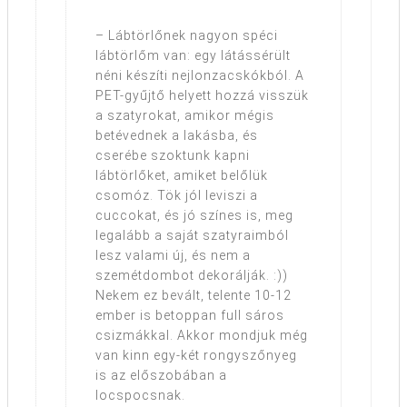
– Lábtörlőnek nagyon spéci
lábtörlőm van: egy látássérült
néni készíti nejlonzacskókból. A
PET-gyűjtő helyett hozzá visszük
a szatyrokat, amikor mégis
betévednek a lakásba, és
cserébe szoktunk kapni
lábtörlőket, amiket belőlük
csomóz. Tök jól leviszi a
cuccokat, és jó színes is, meg
legalább a saját szatyraimból
lesz valami új, és nem a
szemétdombot dekorálják. :))
Nekem ez bevált, telente 10-12
ember is betoppan full sáros
csizmákkal. Akkor mondjuk még
van kinn egy-két rongyszőnyeg
is az előszobában a
locspocsnak.