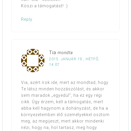
Köszi a támogatást! :)
Reply
Tia
mondta
2015. JANUÁR 19., HÉTFŐ,
14:07
Via, azért írok ide, mert az mondtad, hogy
Te látsz minden hozzászólást, és akkor
sem maradok „egyedül”, ha ez egy régi
cikk. Úgy érzem, kell a támogatás, mert
abba kell hagynom a dohányzást, de ha a
környezetemben élő személyekkel osztom
meg, az megijeszt, mert akkor mindenki
nézi, hogy na, hol tartasz, meg hogy