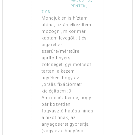
MÁJUS 13.,
PÉNTEK,
7:03
Mondjuk én is híztam
utána, aztán elkezdtem
mozogni, mikor már
kaptam levegőt :-) és
cigaretta-
szerűre/méretűre
aprított nyers
zöldséget, gyümölcsöt
tartani a kezem
ügyében, hogy az
„orális fixációmat”
kielégítsem :D
Ami nehéz benne, hogy
bár közvetlen
fogyasztó hatása nincs
a nikotinnak, az
anyagcserét gyorsítja
(vagy az elhagyása