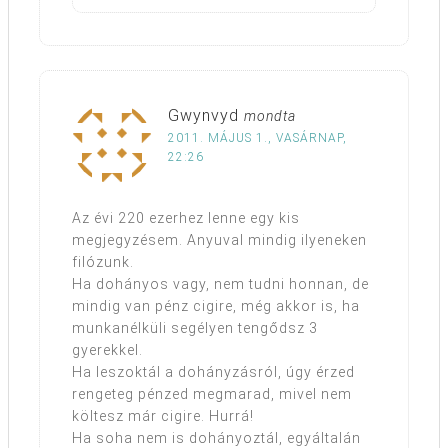
Gwynvyd
mondta
2011. MÁJUS 1., VASÁRNAP,
22:26
Az évi 220 ezerhez lenne egy kis
megjegyzésem. Anyuval mindig ilyeneken
filózunk.
Ha dohányos vagy, nem tudni honnan, de
mindig van pénz cigire, még akkor is, ha
munkanélküli segélyen tengődsz 3
gyerekkel.
Ha leszoktál a dohányzásról, úgy érzed
rengeteg pénzed megmarad, mivel nem
költesz már cigire. Hurrá!
Ha soha nem is dohányoztál, egyáltalán