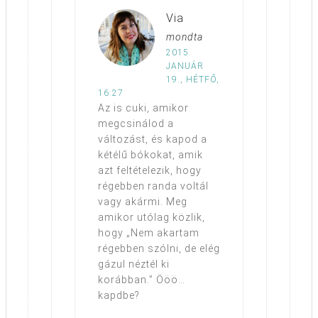
Via
mondta
2015.
JANUÁR
19., HÉTFŐ,
16:27
Az is cuki, amikor
megcsinálod a
változást, és kapod a
kétélű bókokat, amik
azt feltételezik, hogy
régebben randa voltál
vagy akármi. Meg
amikor utólag közlik,
hogy „Nem akartam
régebben szólni, de elég
gázul néztél ki
korábban.” Ööö…
kapdbe?