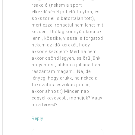
reakció (nekem a sport
elkezdésénél jött elő folyton, és
sokszor el is bátortalanított),
mert ezzel rohadtul nem lehet mit
kezdeni. Utólag könnyű okosnak
lenni, köszike, vissza is forgatod
nekem az idő kerekét, hogy
akkor elkezdjem? Mert ha nem,
akkor csönd legyen, és örüljünk,
hogy most, abban a pillanatban
rászántam magam… Na, de
lényeg, hogy drukk, ha neked a
fokozatos leszokás jön be,
akkor ahhoz :) Minden nap
eggyel kevesebb, mondjuk? Vagy
mi a terved?
Reply