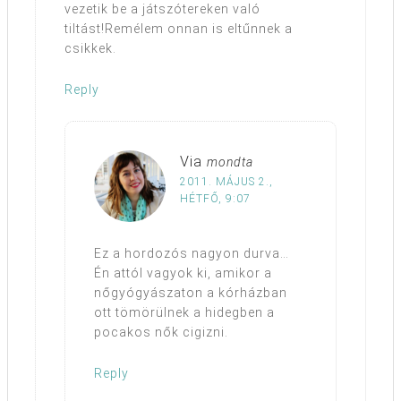
vezetik be a játszótereken való
tiltást!Remélem onnan is eltűnnek a
csikkek.
Reply
Via
mondta
2011. MÁJUS 2.,
HÉTFŐ, 9:07
Ez a hordozós nagyon durva…
Én attól vagyok ki, amikor a
nőgyógyászaton a kórházban
ott tömörülnek a hidegben a
pocakos nők cigizni.
Reply