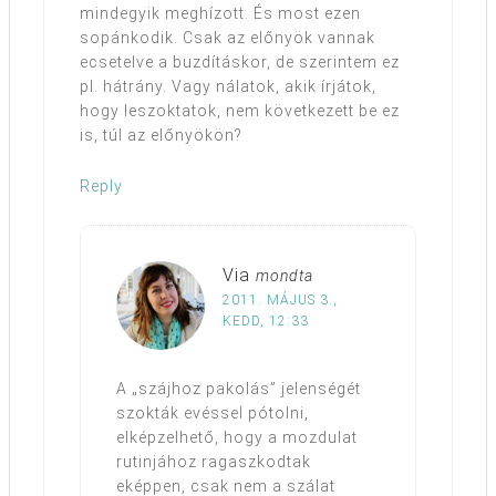
mindegyik meghízott. És most ezen
sopánkodik. Csak az előnyök vannak
ecsetelve a buzdításkor, de szerintem ez
pl. hátrány. Vagy nálatok, akik írjátok,
hogy leszoktatok, nem következett be ez
is, túl az előnyökön?
Reply
Via
mondta
2011. MÁJUS 3.,
KEDD, 12:33
A „szájhoz pakolás” jelenségét
szokták evéssel pótolni,
elképzelhető, hogy a mozdulat
rutinjához ragaszkodtak
eképpen, csak nem a szálat