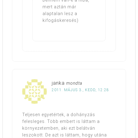
bennem van-e a hiba,
mert aztán már
alaptalan lesz a
kifogáskeresés)
janka
mondta
2011. MÁJUS 3., KEDD, 12:28
Teljesen egyetértek, a dohányzás
felesleges. Több embert is láttam a
környezetemben, aki ezt belátván
leszokott. De azt is láttam, hogy utána