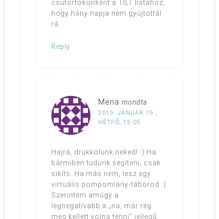
csütörtökönként a TILT listához,
hogy hány napja nem gyújtottál
rá.
Reply
Mena
mondta
2015. JANUÁR 19.,
HÉTFŐ, 15:05
Hajrá, drukkolunk neked! :) Ha
bármiben tudunk segíteni, csak
sikíts. Ha más nem, lesz egy
virtuális pompomlány-táborod :)
Szerintem amúgy a
legnegatívabb a „na, már rég
meg kellett volna tenni” jellegű