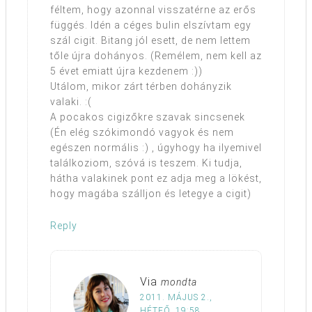
féltem, hogy azonnal visszatérne az erős
függés. Idén a céges bulin elszívtam egy
szál cigit. Bitang jól esett, de nem lettem
tőle újra dohányos. (Remélem, nem kell az
5 évet emiatt újra kezdenem :))
Utálom, mikor zárt térben dohányzik
valaki. :(
A pocakos cigizőkre szavak sincsenek
(Én elég szókimondó vagyok és nem
egészen normális :) , úgyhogy ha ilyemivel
találkoziom, szóvá is teszem. Ki tudja,
hátha valakinek pont ez adja meg a lökést,
hogy magába szálljon és letegye a cigit)
Reply
Via
mondta
2011. MÁJUS 2.,
HÉTFŐ, 19:58