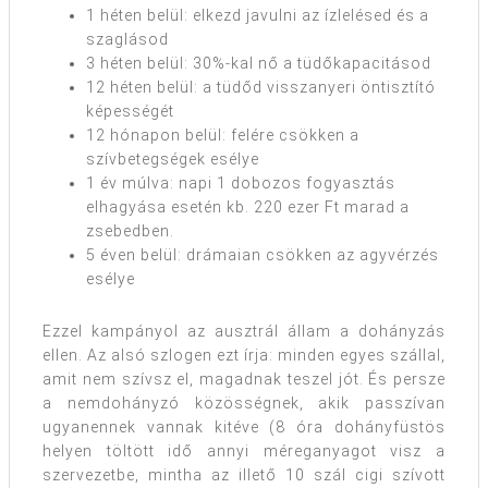
1 héten belül: elkezd javulni az ízlelésed és a
szaglásod
3 héten belül: 30%-kal nő a tüdőkapacitásod
12 héten belül: a tüdőd visszanyeri öntisztító
képességét
12 hónapon belül: felére csökken a
szívbetegségek esélye
1 év múlva: napi 1 dobozos fogyasztás
elhagyása esetén kb. 220 ezer Ft marad a
zsebedben.
5 éven belül: drámaian csökken az agyvérzés
esélye
Ezzel kampányol az ausztrál állam a dohányzás
ellen. Az alsó szlogen ezt írja: minden egyes szállal,
amit nem szívsz el, magadnak teszel jót. És persze
a nemdohányzó közösségnek, akik passzívan
ugyanennek vannak kitéve (8 óra dohányfüstös
helyen töltött idő annyi méreganyagot visz a
szervezetbe, mintha az illető 10 szál cigi szívott