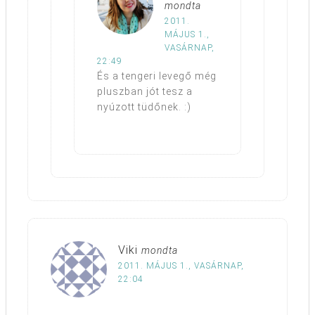
mondta
2011.
MÁJUS 1.,
VASÁRNAP,
22:49
És a tengeri levegő még
pluszban jót tesz a
nyúzott tüdőnek. :)
Viki
mondta
2011. MÁJUS 1., VASÁRNAP,
22:04