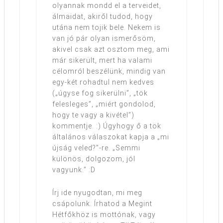
olyannak mondd el a terveidet,
álmaidat, akiről tudod, hogy
utána nem tojik bele. Nekem is
van jó pár olyan ismerősöm,
akivel csak azt osztom meg, ami
már sikerült, mert ha valami
célomról beszélünk, mindig van
egy-két rohadtul nem kedves
(„úgyse fog sikerülni”, „tök
felesleges”, „miért gondolod,
hogy te vagy a kivétel”)
kommentje. :) Úgyhogy ő a tök
általános válaszokat kapja a „mi
újság veled?”-re. „Semmi
különös, dolgozom, jól
vagyunk.” :D
Írj ide nyugodtan, mi meg
csápolunk. Írhatod a Megint
Hétfőkhöz is mottónak, vagy