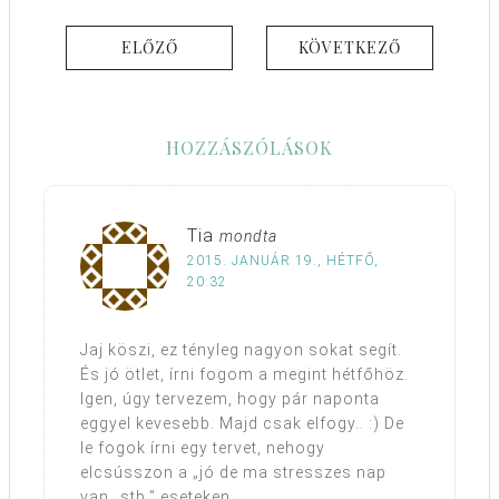
ELŐZŐ
KÖVETKEZŐ
HOZZÁSZÓLÁSOK
Tia
mondta
2015. JANUÁR 19., HÉTFŐ,
20:32
Jaj köszi, ez tényleg nagyon sokat segít.
És jó ötlet, írni fogom a megint hétfőhöz.
Igen, úgy tervezem, hogy pár naponta
eggyel kevesebb. Majd csak elfogy.. :) De
le fogok írni egy tervet, nehogy
elcsússzon a „jó de ma stresszes nap
van…stb.” eseteken.