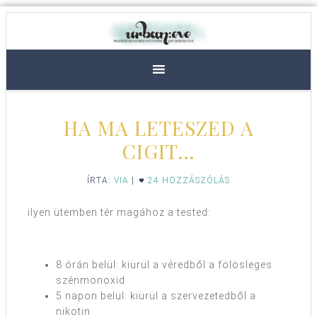
HA MA LETESZED A
CIGIT…
ÍRTA:
VIA
|
24 HOZZÁSZÓLÁS
ilyen ütemben tér magához a tested:
8 órán belül: kiürül a véredből a fölösleges
szénmonoxid
5 napon belül: kiürül a szervezetedből a
nikotin