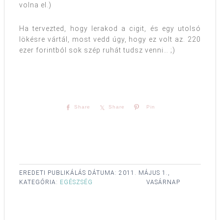
volna el.)
Ha tervezted, hogy lerakod a cigit, és egy utolsó
lökésre vártál, most vedd úgy, hogy ez volt az. 220
ezer forintból sok szép ruhát tudsz venni… ;)
Share
Share
Pin
EREDETI PUBLIKÁLÁS DÁTUMA:
2011. MÁJUS 1.,
KATEGÓRIA:
EGÉSZSÉG
VASÁRNAP