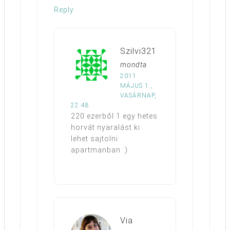
Reply
Szilvi321
mondta
2011.
MÁJUS 1.,
VASÁRNAP,
22:48
220 ezerből 1 egy hetes
horvát nyaralást ki
lehet sajtolni
apartmanban :)
Via