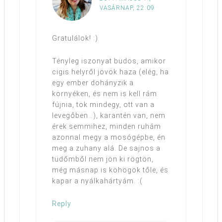
VASÁRNAP, 22:09
Gratulálok! :)
Tényleg iszonyat büdös, amikor
cigis helyről jövök haza (elég, ha
egy ember dohányzik a
környéken, és nem is kell rám
fújnia, tök mindegy, ott van a
levegőben…), karantén van, nem
érek semmihez, minden ruhám
azonnal megy a mosógépbe, én
meg a zuhany alá. De sajnos a
tüdőmből nem jön ki rögtön,
még másnap is köhögök tőle, és
kapar a nyálkahártyám. :(
Reply