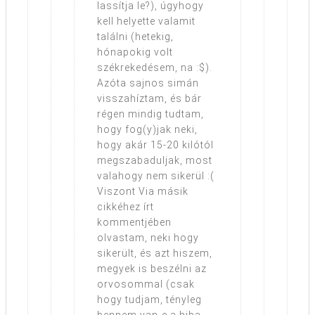
lassítja le?), úgyhogy
kell helyette valamit
találni (hetekig,
hónapokig volt
székrekedésem, na :$).
Azóta sajnos simán
visszahíztam, és bár
régen mindig tudtam,
hogy fog(y)jak neki,
hogy akár 15-20 kilótól
megszabaduljak, most
valahogy nem sikerül :(
Viszont Via másik
cikkéhez írt
kommentjében
olvastam, neki hogy
sikerült, és azt hiszem,
megyek is beszélni az
orvosommal (csak
hogy tudjam, tényleg