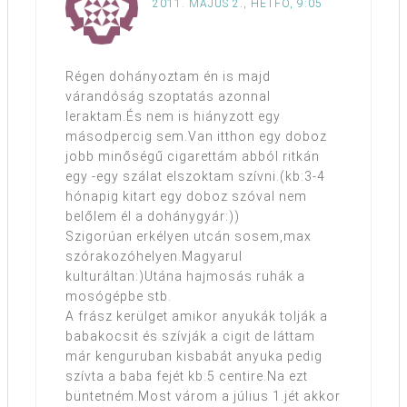
2011. MÁJUS 2., HÉTFŐ, 9:05
Régen dohányoztam én is majd
várandóság szoptatás azonnal
leraktam.És nem is hiányzott egy
másodpercig sem.Van itthon egy doboz
jobb minőségű cigarettám abból ritkán
egy -egy szálat elszoktam szívni.(kb:3-4
hónapig kitart egy doboz szóval nem
belőlem él a dohánygyár:))
Szigorúan erkélyen utcán sosem,max
szórakozóhelyen.Magyarul
kulturáltan:)Utána hajmosás ruhák a
mosógépbe stb.
A frász kerülget amikor anyukák tolják a
babakocsit és szívják a cigit de láttam
már kenguruban kisbabát anyuka pedig
szívta a baba fejét kb:5 centire.Na ezt
büntetném.Most várom a július 1.jét akkor