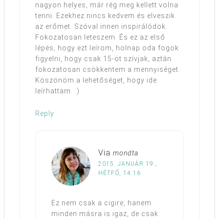
nagyon helyes, már rég meg kellett volna
tenni. Ezekhez nincs kedvem és elveszik
az erőmet. Szóval innen inspirálódok.
Fokozatosan leteszem. És ez az első
lépés, hogy ezt leírom, holnap oda fogok
figyelni, hogy csak 15-öt szívjak, aztán
fokozatosan csökkentem a mennyiséget.
Köszönöm a lehetőséget, hogy ide
leírhattam. :)
Reply
Via
mondta
2015. JANUÁR 19.,
HÉTFŐ, 14:16
Ez nem csak a cigire, hanem
minden másra is igaz, de csak