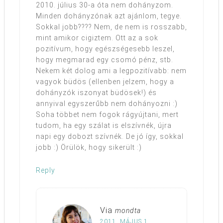
2010. július 30-a óta nem dohányzom.
Minden dohányzónak azt ajánlom, tegye.
Sokkal jobb???? Nem, de nem is rosszabb,
mint amikor cigiztem. Ott az a sok
pozitívum, hogy egészségesebb leszel,
hogy megmarad egy csomó pénz, stb.
Nekem két dolog ami a legpozitívabb: nem
vagyok büdös (ellenben jelzem, hogy a
dohányzók iszonyat büdösek!) és
annyival egyszerűbb nem dohányozni :)
Soha többet nem fogok rágyújtani, mert
tudom, ha egy szálat is elszívnék, újra
napi egy dobozt szívnék. De jó így, sokkal
jobb :) Örülök, hogy sikerült :)
Reply
Via
mondta
2011. MÁJUS 1.,