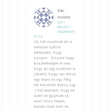
Viki
mondta
2011.
MÁJUS 1.,
VASÁRNAP,
22:16
Jó, hát mostmár én is
nehezen tudom
elképzelni, hogy
szívjam… Viszont hagy
büszkélkedjek el vele,
hogy én úgy szoktam le
(direkt), hogy van itthon
egy teljes és egy félig
teli kibontott doboz cigi
:) Azt akartam, hogy ne
azért ne gyújtsak rá,
mert nincs nálam,
hanem mert nem és