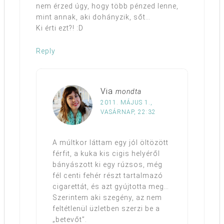
nem érzed úgy, hogy több pénzed lenne,
mint annak, aki dohányzik, sőt…
Ki érti ezt?! :D
Reply
Via
mondta
2011. MÁJUS 1.,
VASÁRNAP, 22:32
A múltkor láttam egy jól öltözött
férfit, a kuka kis cigis helyéről
bányászott ki egy rúzsos, még
fél centi fehér részt tartalmazó
cigarettát, és azt gyújtotta meg…
Szerintem aki szegény, az nem
feltétlenül üzletben szerzi be a
„betevőt”.