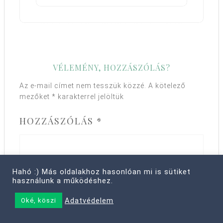
VÉLEMÉNY, HOZZÁSZÓLÁS?
Az e-mail címet nem tesszük közzé.
A kötelező
mezőket
*
karakterrel jelöltük
HOZZÁSZÓLÁS
*
Hahó :) Más oldalakhoz hasonlóan mi is sütiket
használunk a működéshez.
Adatvédelem
Oké, köszi