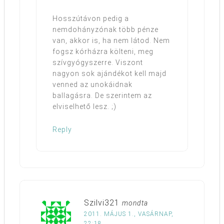
Hosszútávon pedig a
nemdohányzónak több pénze
van, akkor is, ha nem látod. Nem
fogsz kórházra költeni, meg
szívgyógyszerre. Viszont
nagyon sok ajándékot kell majd
venned az unokáidnak
ballagásra. De szerintem az
elviselhető lesz. ;)
Reply
Szilvi321
mondta
2011. MÁJUS 1., VASÁRNAP,
22:18