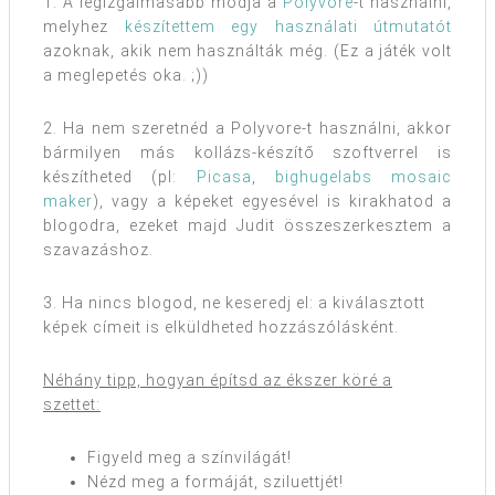
1. A legizgalmasabb módja a
Polyvore
-t használni,
melyhez
készítettem egy használati útmutatót
azoknak, akik nem használták még. (Ez a játék volt
a meglepetés oka. ;))
2. Ha nem szeretnéd a Polyvore-t használni, akkor
bármilyen más kollázs-készítő szoftverrel is
készítheted (pl:
Picasa
,
bighugelabs mosaic
maker
), vagy a képeket egyesével is kirakhatod a
blogodra, ezeket majd Judit összeszerkesztem a
szavazáshoz.
3. Ha nincs blogod, ne keseredj el: a kiválasztott
képek címeit is elküldheted hozzászólásként.
Néhány tipp, hogyan építsd az ékszer köré a
szettet:
Figyeld meg a színvilágát!
Nézd meg a formáját, sziluettjét!