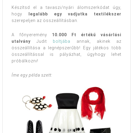
Készítsd el a tavaszi/nyári álomszerkódat úgy,
hogy
legalább egy vadjutka textilékszer
szerepeljen az összeállításban.
A főnyeremény
10.000 Ft értékű vásárlási
utalvány
Judit
boltjába
annak, akinek az
összeállítása a legnépszerűbb! Egy játékos több
összeállítással is pályázhat, úgyhogy lehet
próbálkozni!
Íme egy példa szett: