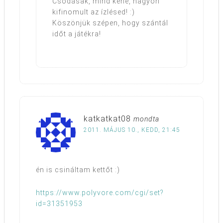
Csodásak, mind kéne, nagyon
kifinomult az ízlésed! :)
Köszönjük szépen, hogy szántál
időt a játékra!
katkatkat08
mondta
2011. MÁJUS 10., KEDD, 21:45
én is csináltam kettőt :)
https://www.polyvore.com/cgi/set?
id=31351953