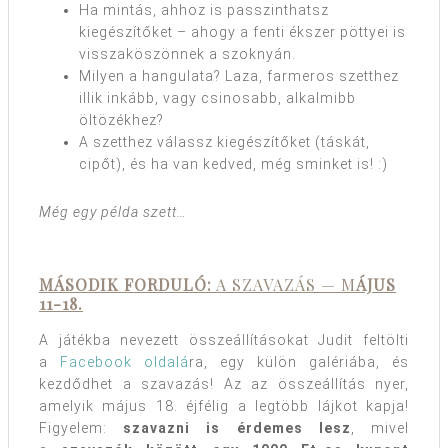
Ha mintás, ahhoz is passzinthatsz
kiegészítőket – ahogy a fenti ékszer pöttyei is
visszaköszönnek a szoknyán.
Milyen a hangulata? Laza, farmeros szetthez
illik inkább, vagy csinosabb, alkalmibb
öltözékhez?
A szetthez válassz kiegészítőket (táskát,
cipőt), és ha van kedved, még sminket is! :)
Még egy példa szett…
MÁSODIK FORDULÓ:
A SZAVAZÁS — M
ÁJUS
11-18.
A játékba nevezett összeállításokat Judit feltölti
a
Facebook oldalá
ra, egy külön galériába, és
kezdődhet a szavazás! Az az összeállítás nyer,
amelyik május 18. éjfélig a legtöbb lájkot kapja!
Figyelem:
szavazni is érdemes lesz
, mivel