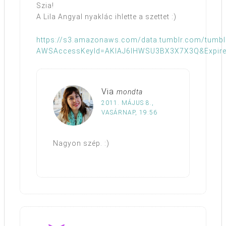
Szia!
A Lila Angyal nyaklác ihlette a szettet :)
https://s3.amazonaws.com/data.tumblr.com/tumbl
AWSAccessKeyId=AKIAJ6IHWSU3BX3X7X3Q&Expir
Via
mondta
2011. MÁJUS 8.,
VASÁRNAP, 19:56
Nagyon szép. :)