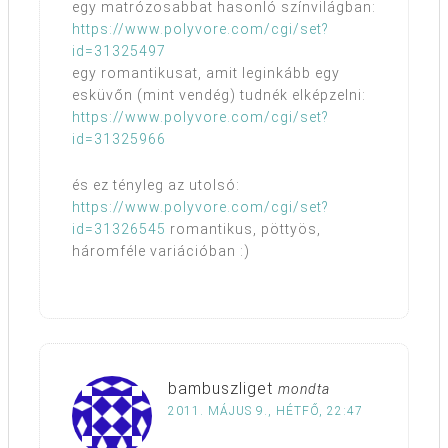
egy matrózosabbat hasonló színvilágban:
https://www.polyvore.com/cgi/set?
id=31325497
egy romantikusat, amit leginkább egy
esküvőn (mint vendég) tudnék elképzelni:
https://www.polyvore.com/cgi/set?
id=31325966
és ez tényleg az utolsó:
https://www.polyvore.com/cgi/set?
id=31326545
romantikus, pöttyös,
háromféle variációban :)
bambuszliget
mondta
2011. MÁJUS 9., HÉTFŐ, 22:47