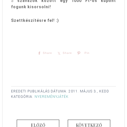
a
szavazók között egy 1000 Ft-os kupont
fogunk kisorsolni!
Szettkészítésre fel! :)
Share
Share
Pin
EREDETI PUBLIKÁLÁS DÁTUMA:
2011. MÁJUS 3., KEDD
KATEGÓRIA:
NYEREMÉNYJÁTÉK
ELŐZŐ
KÖVETKEZŐ