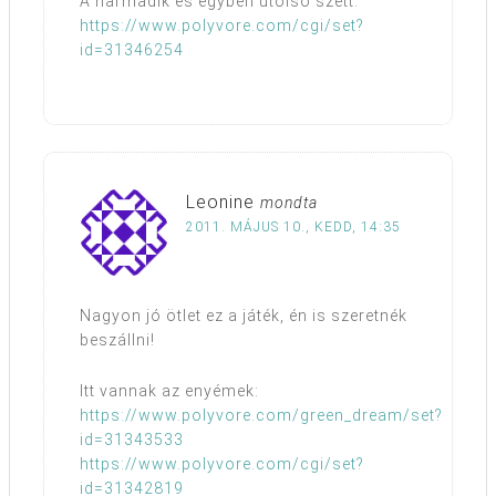
A harmadik és egyben utolsó szett:
https://www.polyvore.com/cgi/set?
id=31346254
Leonine
mondta
2011. MÁJUS 10., KEDD, 14:35
Nagyon jó ötlet ez a játék, én is szeretnék
beszállni!
Itt vannak az enyémek:
https://www.polyvore.com/green_dream/set?
id=31343533
https://www.polyvore.com/cgi/set?
id=31342819