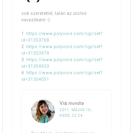
sok szeretettel, talán az utolsó
nevezőként:-):
1.
https://www.polyvore.com/cgi/set?
id=31353768
2.
https://www.polyvore.com/cgi/set?
id=31353979
3.
https://www.polyvore.com/cgi/set?
id=31354033
4.
https://www.polyvore.com/cgi/set?
id=31354051
Via
mondta
2011. MÁJUS 10.,
KEDD, 22:24