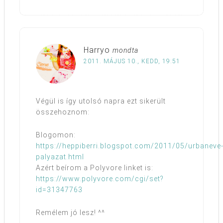
Harryo
mondta
2011. MÁJUS 10., KEDD, 19:51
Végül is így utolsó napra ezt sikerült
összehoznom:
Blogomon:
https://heppiberri.blogspot.com/2011/05/urbaneve
palyazat.html
Azért beírom a Polyvore linket is:
https://www.polyvore.com/cgi/set?
id=31347763
Remélem jó lesz! ^^