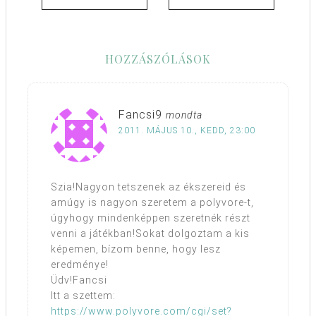
HOZZÁSZÓLÁSOK
Fancsi9
mondta
2011. MÁJUS 10., KEDD, 23:00
Szia!Nagyon tetszenek az ékszereid és
amúgy is nagyon szeretem a polyvore-t,
úgyhogy mindenképpen szeretnék részt
venni a játékban!Sokat dolgoztam a kis
képemen, bízom benne, hogy lesz
eredménye!
Üdv!Fancsi
Itt a szettem:
https://www.polyvore.com/cgi/set?