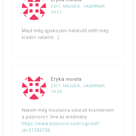
2011. MÁJUS 8., VASÁRNAP,
20:21
Majd még igyekszem határidő előtt még
kreálni valamit. :)
Eryka
mondta
2011. MÁJUS 8., VASÁRNAP,
19:46
Nekem még mostanra sikerült kiismernem
a polyvore-t. Íme az eredmény:
https://www.polyvore.com/cgi/set?
id=31283736