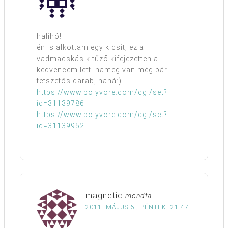
halihó!
én is alkottam egy kicsit, ez a
vadmacskás kitűző kifejezetten a
kedvencem lett. nameg van még pár
tetszetős darab, naná:)
https://www.polyvore.com/cgi/set?
id=31139786
https://www.polyvore.com/cgi/set?
id=31139952
magnetic
mondta
2011. MÁJUS 6., PÉNTEK, 21:47