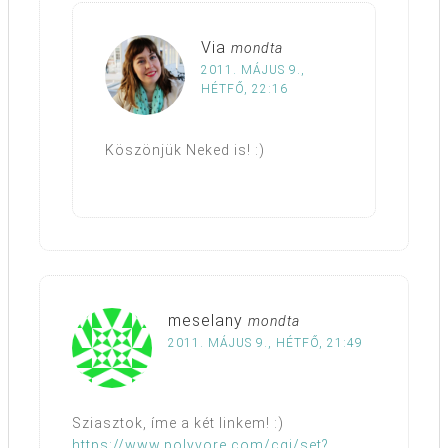
Via
mondta
2011. MÁJUS 9.,
HÉTFŐ, 22:16
Köszönjük Neked is! :)
meselany
mondta
2011. MÁJUS 9., HÉTFŐ, 21:49
Sziasztok, íme a két linkem! :)
https://www.polyvore.com/cgi/set?