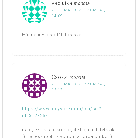
vadjutka
mondta
2011. MÁJUS 7., SZOMBAT,
14:09
Hú mennyi csodálatos szett!
Csoszi
mondta
2011. MÁJUS 7., SZOMBAT,
13:12
https://www.polyvore.com/cgi/set?
id=31232541
najó, ez… kissé komor, de legalább tetszik
:) Ha lesz jobb, kivonom a forgalomból:)