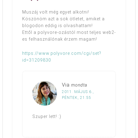
Muszáj volt még egyet alkotni!
Köszönöm azt a sok ötletet, amiket a
blogodon eddig is olvashattam!
Ettől a polyvore-ozástól most teljes web2-
es felhasználónak érzem magam!
https://www.polyvore.com/cgi/set?
id=31209830
Via
mondta
2011. MÁJUS 6.,
PÉNTEK, 21:55
Szuper lett! :)