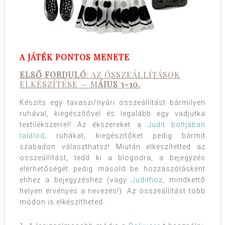
A JÁTÉK PONTOS MENETE
ELSŐ FORDULÓ
: AZ ÖSSZEÁLLÍTÁSOK
ELKÉSZÍTÉSE — M
ÁJUS 3-10.
Készíts egy tavaszi/nyári összeállítást bármilyen
ruhával, kiegészítővel és legalább egy vadjutka
textilékszerrel! Az ékszereket a
Judit boltjában
találod
, ruhákat, kiegészítőket pedig bármit
szabadon választhatsz! Miután elkészítetted az
összeállítást, tedd ki a blogodra, a bejegyzés
elérhetőségét pedig másold be hozzászólásként
ehhez a bejegyzéshez (vagy
Judithoz
, mindkettő
helyen érvényes a nevezés!). Az összeállítást több
módon is elkészítheted: