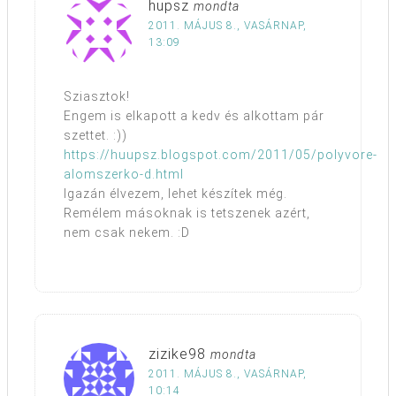
hupsz
mondta
2011. MÁJUS 8., VASÁRNAP,
13:09
Sziasztok!
Engem is elkapott a kedv és alkottam pár
szettet. :))
https://huupsz.blogspot.com/2011/05/polyvore-
alomszerko-d.html
Igazán élvezem, lehet készítek még.
Remélem másoknak is tetszenek azért,
nem csak nekem. :D
zizike98
mondta
2011. MÁJUS 8., VASÁRNAP,
10:14