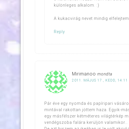
különleges alkalom. :)
A kukacvirág nevet mindig elfelejte
Reply
Mirimanoo
mondta
2011. MÁJUS 17., KEDD, 14:11
Pár éve egy nyomda és papíripari vásár
mintával rakottan jöttem haza. Egyik-más
egy másfélszer kétméteres világtérkép 
vendégszoba falára kerüljön valamikor…
De azt hiszem az ikeában is le volt akció