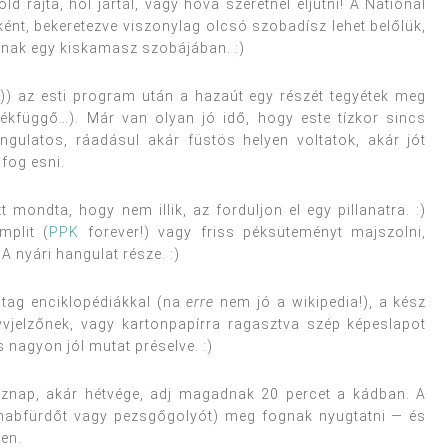
öld rajta, hol jártál, vagy hova szeretnél eljutni! A National
ént, bekeretezve viszonylag olcsó szobadísz lehet belőlük,
nának egy kiskamasz szobájában. :)
)) az esti program után a hazaút egy részét tegyétek meg
yékfüggő…). Már van olyan jó idő, hogy este tízkor sincs
angulatos, ráadásul akár füstös helyen voltatok, akár jót
 fog esni.
 mondta, hogy nem illik, az forduljon el egy pillanatra. :)
mplit (
PPK
forever!) vagy friss péksüteményt majszolni,
A nyári hangulat része. :)
astag enciklopédiákkal (na
erre
nem jó a wikipedia!), a kész
vjelzőnek, vagy kartonpapírra ragasztva szép képeslapot
s nagyon jól mutat préselve. :)
znap, akár hétvége, adj magadnak 20 percet a kádban. A
 habfürdőt vagy pezsgőgolyót) meg fognak nyugtatni — és
ben.