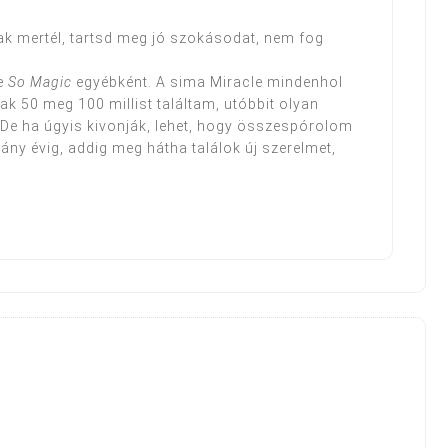
k mertél, tartsd meg jó szokásodat, nem fog
e
So Magic
egyébként. A sima Miracle mindenhol
sak 50 meg 100 millist találtam, utóbbit olyan
 De ha úgyis kivonják, lehet, hogy összespórolom
hány évig, addig meg hátha találok új szerelmet,