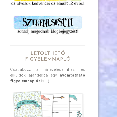
LETÖLTHETŐ
FIGYELEMNAPLÓ
Csatlakozz a hírleveleseimhez, és
elküldök ajándékba egy
nyomtatható
figyelemnaplót
is! :)