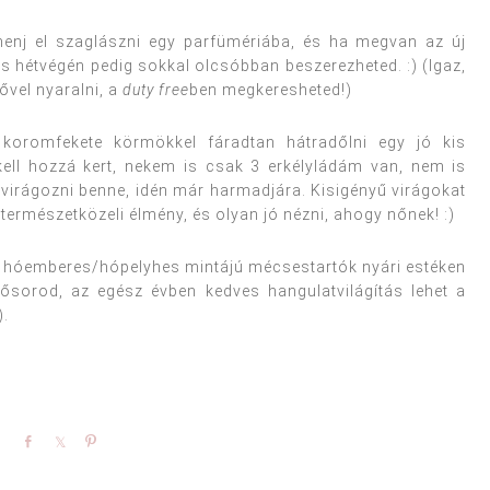
enj el szaglászni egy parfümériába, és ha megvan az új
 hétvégén pedig sokkal olcsóbban beszerezheted. :) (Igaz,
ővel nyaralni, a
duty free
ben megkeresheted!)
 koromfekete körmökkel fáradtan hátradőlni egy jó kis
ell hozzá kert, nekem is csak 3 erkélyládám van, nem is
virágozni benne, idén már harmadjára. Kisigényű virágokat
természetközeli élmény, és olyan jó nézni, ahogy nőnek! :)
m hóemberes/hópelyhes mintájú mécsestartók nyári estéken
gősorod, az egész évben kedves hangulatvilágítás lehet a
).
Share
Share
Pin