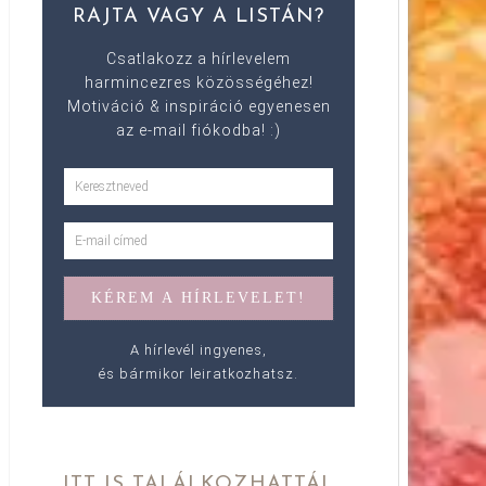
RAJTA VAGY A LISTÁN?
Csatlakozz a hírlevelem
harmincezres közösségéhez!
Motiváció & inspiráció egyenesen
az e-mail fiókodba! :)
A hírlevél ingyenes,
és bármikor leiratkozhatsz.
ITT IS TALÁLKOZHATTÁL