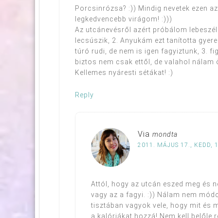
Porcsinrózsa? :)) Mindig nevetek ezen az
legkedvencebb virágom! :)))
Az utcánevésről azért próbálom lebeszéln
lecsúszik, 2. Anyukám ezt tanította gyer
túró rudi, de nem is igen fagyiztunk, 3. 
biztos nem csak ettől, de valahol nálam ö
Kellemes nyáresti sétákat! :)
Reply
Via
mondta
2011. MÁJUS 17., KEDD, 
Attól, hogy az utcán eszed meg és n
vagy az a fagyi. :)) Nálam nem mód
tisztában vagyok vele, hogy mit és m
a kalóriákat hozzá! Nem kell belőle 