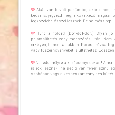
Akár van bevált parfümöd, akár nincs, m
kedvenc, jegyezd meg, a következő magazinos
legközelebb ősszel lesznek. De ha mész repül
Túrd a földet! (Döf-döf-döf.) Olyan jó
palántaültetés vagy magszórás után. Nem k
erkélyen, hanem ablakban. Porcsinrózsa fog 
vagy fűszernövényeket is ültethetsz. Egészen 
Ne tedd mélyre a karácsonyi dekort! A ne
is jók lesznek, ha pedig van fehér színű é
szobában vagy a kertben (amennyiben kültéri