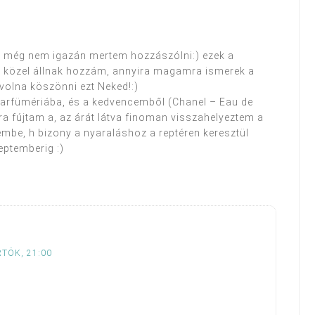
de még nem igazán mertem hozzászólni:) ezek a
ra közel állnak hozzám, annyira magamra ismerek a
volna köszönni ezt Neked!:)
parfümériába, és a kedvencemből (Chanel – Eau de
ra fújtam a, az árát látva finoman visszahelyeztem a
embe, h bizony a nyaraláshoz a reptéren keresztül
eptemberig :)
RTÖK, 21:00