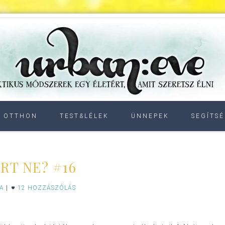
OTTHON
TEST&LÉLEK
ÜNNEPEK
SEGÍTSÉ
RT NE? #16
IA
|
12 HOZZÁSZÓLÁS