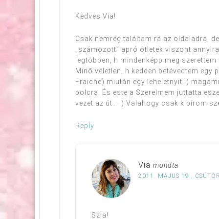
Kedves Via!
Csak nemrég találtam rá az oldaladra, 
„számozott” apró ötletek viszont annyi
legtöbben, h mindenképp meg szerettem 
Minő véletlen, h kedden betévedtem egy 
Fraiche) miután egy leheletnyit :) magam
polcra. És este a Szerelmem juttatta esz
vezet az út… :) Valahogy csak kibírom sz
Reply
Via
mondta
2011. MÁJUS 19., CSÜTÖ
Szia!