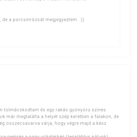
m, de a porcsinrózsát megjegyeztem. :))
on tolmácskodtam és egy rakás gyönyörü szines
ik már megtalálta a helyét szép keretben a falakon, de
még összecsavarva várja, hogy végre majd a kész
zva nemrég a nagy világtérkép (legalábbis nálunk).