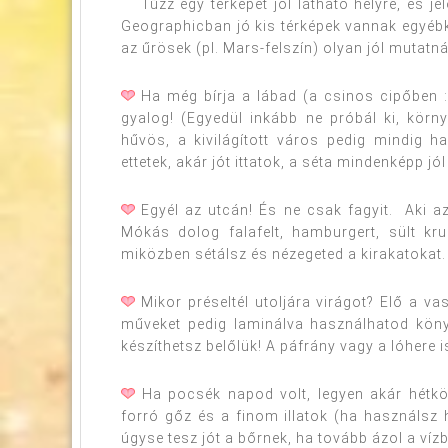
Tűzz egy térképet jól látható helyre, és jel
Geographicban jó kis térképek vannak egyébk
az űrösek (pl. Mars-felszín) olyan jól mutat
Ha még bírja a lábad (a csinos cipőben :
gyalog! (Egyedül inkább ne próbál ki, körn
hűvös, a kivilágított város pedig mindig h
ettetek, akár jót ittatok, a séta mindenképp jól
Egyél az utcán! És ne csak fagyit. Aki azt
Mókás dolog falafelt, hamburgert, sült kru
miközben sétálsz és nézegeted a kirakatokat. 
Mikor préseltél utoljára virágot? Elő a v
műveket pedig laminálva használhatod köny
készíthetsz belőlük! A páfrány vagy a lóhere i
Ha pocsék napod volt, legyen akár hétkö
forró gőz és a finom illatok (ha használsz
úgyse tesz jót a bőrnek, ha tovább ázol a víz