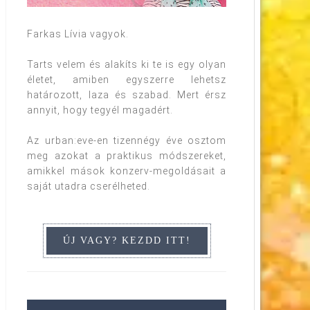
Farkas Lívia vagyok.
Tarts velem és alakíts ki te is egy olyan
életet, amiben egyszerre lehetsz
határozott, laza és szabad. Mert érsz
annyit, hogy tegyél magadért.
Az urban:eve-en tizennégy éve osztom
meg azokat a praktikus módszereket,
amikkel mások konzerv-megoldásait a
saját utadra cserélheted.