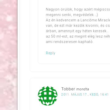
Nagyon örülök, hogy azért mégiscsa
megenni senki, megvédelek. ;)
Az én kedvencem a Lancôme Miracl
van, de ezt már kezdik kivonni, és c
árban, amennyit egy héten keresek…
az 50 ml-est, az megint elég lesz né
ami rendszeresen kapható.
Reply
Tobber
mondta
2011. MÁJUS 17., KEDD, 16:41