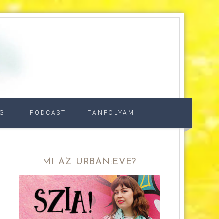
G!
PODCAST
TANFOLYAM
MI AZ URBAN:EVE?