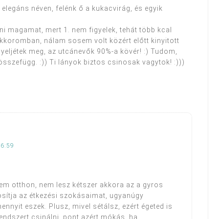
 elegáns néven, felénk ő a kukacvirág, és egyik
i magamat, mert 1. nem figyelek, tehát több kcal
ekkoromban, nálam sosem volt közért előtt kinyitott
figyeljétek meg, az utcánevők 90%-a kövér! :) Tudom,
sszefügg. :)) Ti lányok biztos csinosak vagytok! :)))
16:59
em otthon, nem lesz kétszer akkora az a gyros
osítja az étkezési szokásaimat, ugyanúgy
ennyit eszek. Plusz, mivel sétálsz, ezért égeted is
rendszert csinálni, pont azért mókás, ha