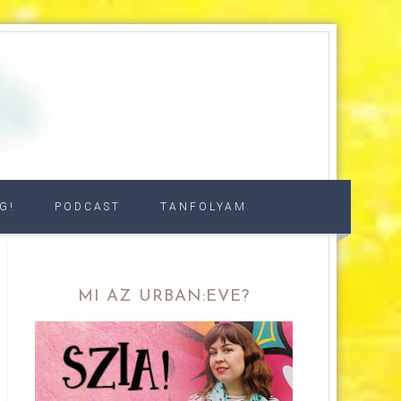
G!
PODCAST
TANFOLYAM
MI AZ URBAN:EVE?