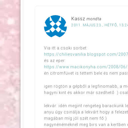
Kassz
mondta
2011. MÁJUS 23., HÉTFŐ, 13:2
Via itt a csoki sorbet:
https://chiliesvanilia.blogspot.com/20
és az eper:
https://www.macikonyha.com/2008/06/e
én citromfüvet is tettem bele és nem pa
igen rögtön a gépből a legfinomabb, a mé
hagyni kint és akkor már szedhető :) csak
lekvár: idén megint rengeteg barackunk l
anyu úgy csinálja a lekvárt hogy a felezet
magában míg jól szét nem fő:)
nagynénéméknél meg birs van a kertben 