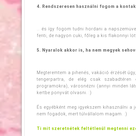
4. Rendszeresen használni fogom a kontak
… és így fogom tudni hordani a napszemüve
fenti, de nagyon cuki, főleg a kis flakonnyi löt
5. Nyaralok akkor is, ha nem megyek sehov
Megteremtem a pihenés, vakáció érzését úgy,
tengerpartra, de elég csak szabadtéren e
programokra), városnézni (annyi minden látn
kertbe ponyvát olvasni. :)
És egyébként meg igyekszem kihasználni a jó 
nem fogadok, mert túlvállalom magam. :)
Ti mit szeretnétek feltétlenül megtenni ez