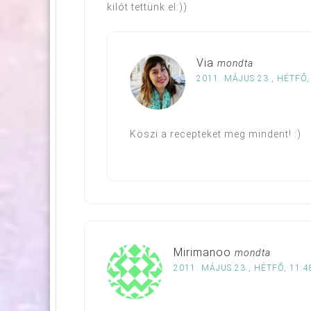
kilót tettünk el:))
Via
mondta
2011. MÁJUS 23., HÉTFŐ,
Köszi a recepteket meg mindent! :)
Mirimanoo
mondta
2011. MÁJUS 23., HÉTFŐ, 11:4