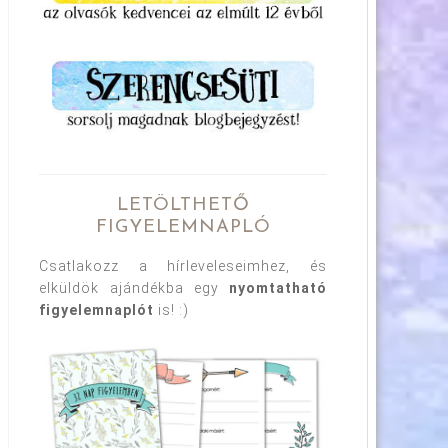
LETÖLTHETŐ
FIGYELEMNAPLÓ
Csatlakozz a hírleveleseimhez, és
elküldök ajándékba egy
nyomtatható
figyelemnaplót
is! :)