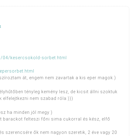
4
07/04/kesercsokold-sorbet.html
persorbet.html
sszíroztam át, engem nem zavartak a kis eper magok:)
lyhűtőben tényleg kemény lesz, de kicsit állni szoktuk
 elfelejtkezni nem szabad róla:)))
esz ha minden jól megy:)
t barackot felteszi főni sima cukorral és kész, elfő
és szerencsére ők nem nagyon szeretik, 2 éve vagy 20