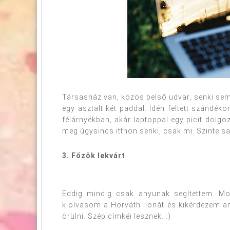
Társasház van, közös belső udvar, senki sem
egy asztalt két paddal. Idén feltett szándék
félárnyékban, akár laptoppal egy picit dolgo
meg úgysincs itthon senki, csak mi. Szinte sajá
3. Főzök lekvárt
Eddig mindig csak anyunak segítettem. M
kiolvasom a Horváth Ilonát és kikérdezem a
örülni. Szép címkéi lesznek. :)