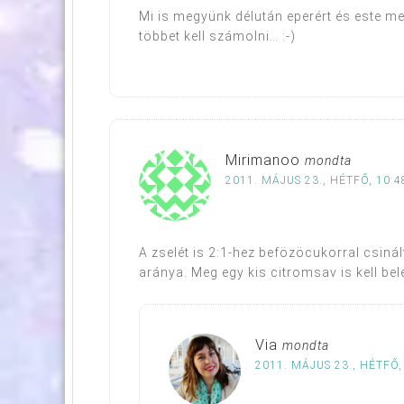
Mi is megyünk délután eperért és este me
többet kell számolni… :-)
Mirimanoo
mondta
2011. MÁJUS 23., HÉTFŐ, 10:4
A zselét is 2:1-hez befözöcukorral csiná
aránya. Meg egy kis citromsav is kell be
Via
mondta
2011. MÁJUS 23., HÉTFŐ,