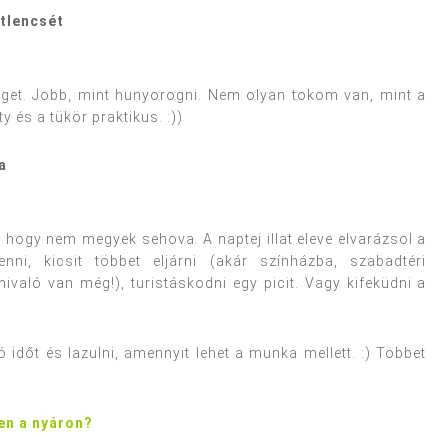
tlencsét
get. Jobb, mint hunyorogni. Nem olyan tokom van, mint a
ty és a tükör praktikus. :))
a
 hogy nem megyek sehova. A naptej illat eleve elvarázsol a
nni, kicsit többet eljárni (akár színházba, szabadtéri
ivaló van még!), turistáskodni egy picit. Vagy kifeküdni a
időt és lazulni, amennyit lehet a munka mellett. :) Többet
en a nyáron?