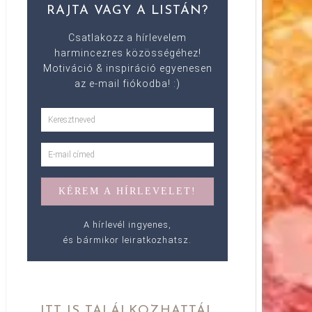
RAJTA VAGY A LISTÁN?
Csatlakozz a hírlevelem
harmincezres közösségéhez!
Motiváció & inspiráció egyenesen
az e-mail fiókodba! :)
A hírlevél ingyenes,
és bármikor leiratkozhatsz.
ITT IS TALÁLKOZHATTÁL