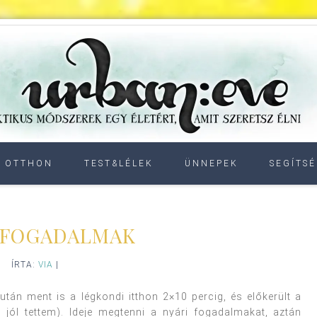
OTTHON
TEST&LÉLEK
ÜNNEPEK
SEGÍTSÉ
 FOGADALMAK
ÍRTA:
VIA
|
után ment is a légkondi itthon 2×10 percig, és előkerült a
jól tettem). Ideje megtenni a nyári fogadalmakat, aztán