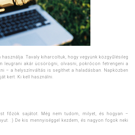
 használja. Tavaly kiharcoltuk, hogy vegyünk közgyűlésileg
om leugrani akár ücsörögni, olvasni, pokrócon fetrengeni a
zni – a helyszínváltás is segíthet a haladásban. Napközben
t kert. Ki kell használni.
ost főzök sajátot. Még nem tudom, milyet, és hogyan –
nyut. :) De kis mennyiséggel kezdem, és nagyon fogok neki