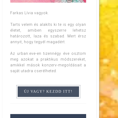
Farkas Lívia vagyok.
Tarts velem és alakíts ki te is egy olyan
életet, amiben egyszerre lehetsz
határozott, laza és szabad. Mert érsz
annyit, hogy tegyél magadért.
Az urban:eve-en tizennégy éve osztom
meg azokat a praktikus módszereket,
amikkel mások konzerv-megoldásait a
saját utadra cserélheted.