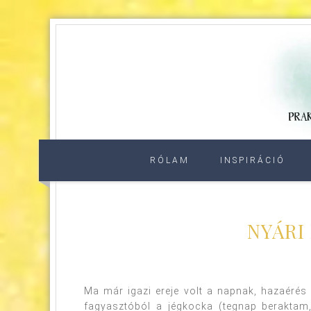
RÓLAM
INSPIRÁCIÓ
NYÁRI
Ma már igazi ereje volt a napnak, hazaérés 
fagyasztóból a jégkocka (tegnap beraktam, 