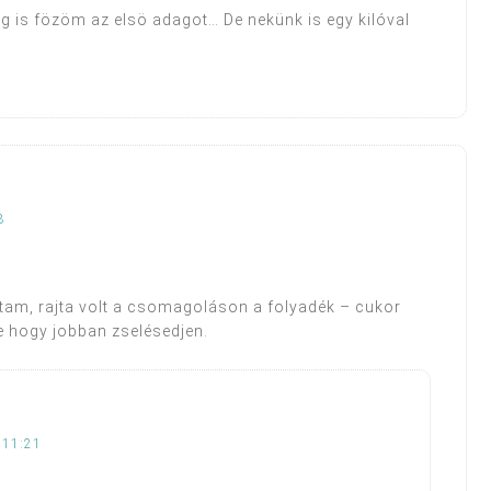
g is fözöm az elsö adagot… De nekünk is egy kilóval
8
ltam, rajta volt a csomagoláson a folyadék – cukor
le hogy jobban zselésedjen.
 11:21