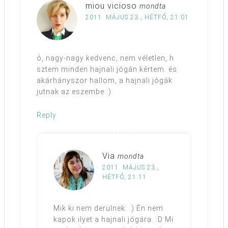
miou vicioso
mondta
2011. MÁJUS 23., HÉTFŐ, 21:01
ó, nagy-nagy kedvenc, nem véletlen, h
sztem minden hajnali jógán kértem. és
akárhányszor hallom, a hajnali jógák
jutnak az eszembe :)
Reply
Via
mondta
2011. MÁJUS 23.,
HÉTFŐ, 21:11
Mik ki nem derülnek. :) Én nem
kapok ilyet a hajnali jógára. :D Mi