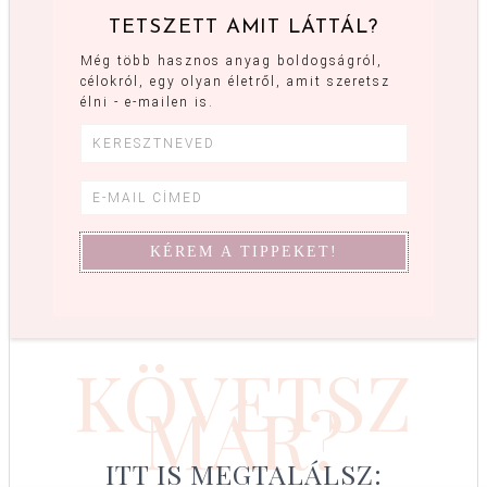
TETSZETT AMIT LÁTTÁL?
Még több hasznos anyag boldogságról,
célokról, egy olyan életről, amit szeretsz
élni - e-mailen is.
KÖVETSZ
MÁR?
ITT IS MEGTALÁLSZ: