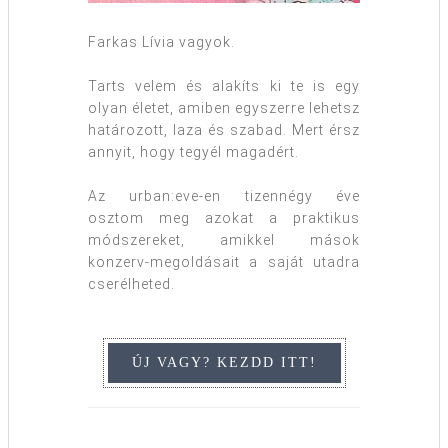
Farkas Lívia vagyok.
Tarts velem és alakíts ki te is egy
olyan életet, amiben egyszerre lehetsz
határozott, laza és szabad. Mert érsz
annyit, hogy tegyél magadért.
Az urban:eve-en tizennégy éve
osztom meg azokat a praktikus
módszereket, amikkel mások
konzerv-megoldásait a saját utadra
cserélheted.