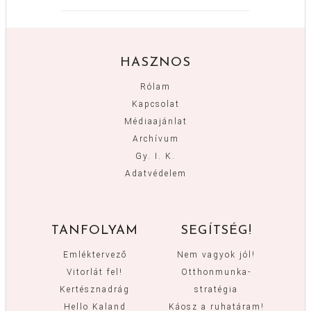
HASZNOS
Rólam
Kapcsolat
Médiaajánlat
Archívum
Gy. I. K.
Adatvédelem
TANFOLYAM
SEGÍTSÉG!
Emléktervező
Nem vagyok jól!
Vitorlát fel!
Otthonmunka-
Kertésznadrág
stratégia
Hello Kaland
Káosz a ruhatáram!