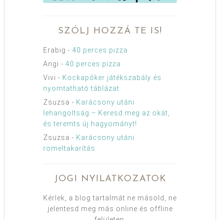
SZÓLJ HOZZÁ TE IS!
Erabig
-
40 perces pizza
Angi
-
40 perces pizza
Vivi
-
Kockapóker játékszabály és
nyomtatható táblázat
Zsuzsa
-
Karácsony utáni
lehangoltság – Keresd meg az okát,
és teremts új hagyományt!
Zsuzsa
-
Karácsony utáni
romeltakarítás
JOGI NYILATKOZATOK
Kérlek, a blog tartalmát ne másold, ne
jelentesd meg más online és offline
felületen.