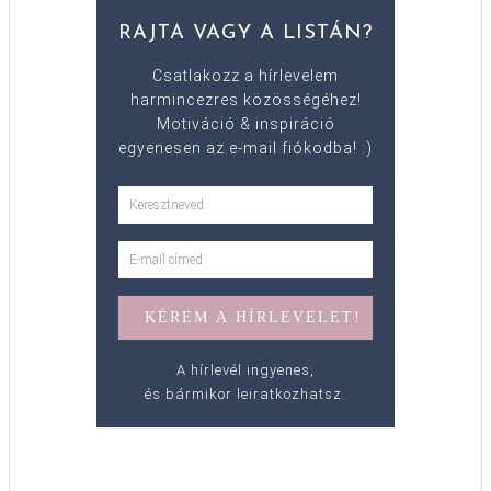
RAJTA VAGY A LISTÁN?
Csatlakozz a hírlevelem
harmincezres közösségéhez!
Motiváció & inspiráció
egyenesen az e-mail fiókodba! :)
A hírlevél ingyenes,
és bármikor leiratkozhatsz.