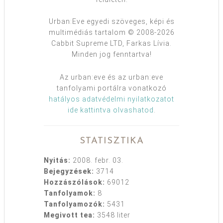
Urban:Eve egyedi szöveges, képi és
multimédiás tartalom © 2008-2026
Cabbit Supreme LTD, Farkas Lívia.
Minden jog fenntartva!
Az urban:eve és az urban:eve
tanfolyami portálra vonatkozó
hatályos adatvédelmi nyilatkozatot
ide kattintva olvashatod
.
STATISZTIKA
Nyitás:
2008. febr. 03.
Bejegyzések:
3714
Hozzászólások:
69012
Tanfolyamok:
8
Tanfolyamozók:
5431
Megivott tea:
3548 liter