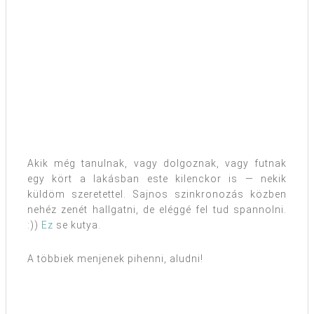
Akik még tanulnak, vagy dolgoznak, vagy futnak
egy kört a lakásban este kilenckor is — nekik
küldöm szeretettel. Sajnos szinkronozás közben
nehéz zenét hallgatni, de eléggé fel tud spannolni.
:))
Ez
se kutya.
A többiek menjenek pihenni, aludni!