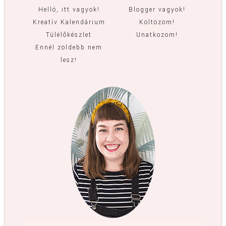
Helló, itt vagyok!
Blogger vagyok!
Kreatív Kalendárium
Költözöm!
Túlélőkészlet
Unatkozom!
Ennél zöldebb nem
lesz!