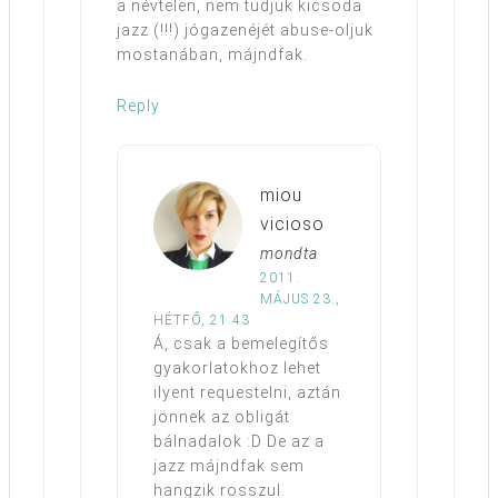
a névtelen, nem tudjuk kicsoda
jazz (!!!) jógazenéjét abuse-oljuk
mostanában, májndfak.
Reply
miou
vicioso
mondta
2011.
MÁJUS 23.,
HÉTFŐ, 21:43
Á, csak a bemelegítős
gyakorlatokhoz lehet
ilyent requestelni, aztán
jönnek az obligát
bálnadalok :D De az a
jazz májndfak sem
hangzik rosszul.