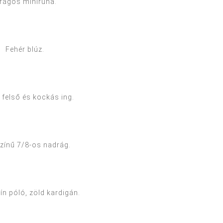
irágos miniruha.
Fehér blúz.
 felső és kockás ing.
zínű 7/8-os nadrág.
n póló, zöld kardigán.