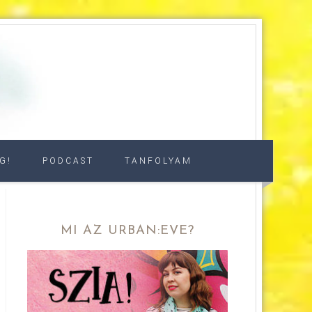
G!
PODCAST
TANFOLYAM
MI AZ URBAN:EVE?