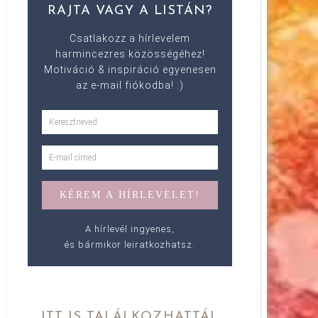
RAJTA VAGY A LISTÁN?
Csatlakozz a hírlevelem
harmincezres közösségéhez!
Motiváció & inspiráció egyenesen
az e-mail fiókodba! :)
A hírlevél ingyenes,
és bármikor leiratkozhatsz.
ITT IS TALÁLKOZHATTÁL