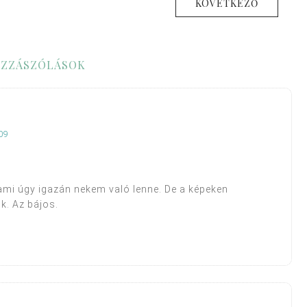
KÖVETKEZŐ
ZZÁSZÓLÁSOK
09
 ami úgy igazán nekem való lenne. De a képeken
k. Az bájos.