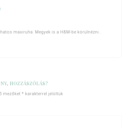
2
a hatos maxiruha. Megyek is a H&M-be körülnézni…
NY, HOZZÁSZÓLÁS?
ző mezőket
*
karakterrel jelöltük