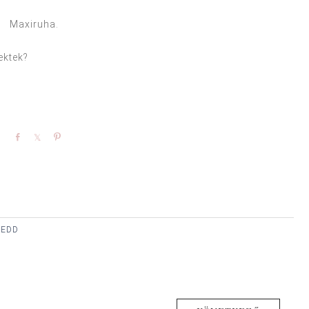
Maxiruha.
ektek?
Share
Share
Pin
KEDD