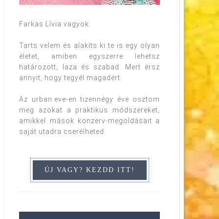
Farkas Lívia vagyok.
Tarts velem és alakíts ki te is egy olyan
életet, amiben egyszerre lehetsz
határozott, laza és szabad. Mert érsz
annyit, hogy tegyél magadért.
Az urban:eve-en tizennégy éve osztom
meg azokat a praktikus módszereket,
amikkel mások konzerv-megoldásait a
saját utadra cserélheted.