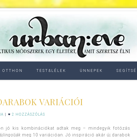
OTTHON
TEST&LÉLEK
ÜNNEPEK
SEGÍTSÉ
DARABOK VARIÁCIÓI
IA
|
2 HOZZÁSZÓLÁS
n jó kis kombinációkat adtak meg – mindegyik fotózás
ájlingolják
meg 10 variációan. Jó inspiráció akár új darabok