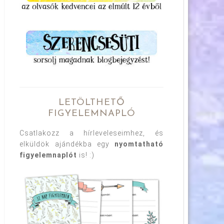
LETÖLTHETŐ
FIGYELEMNAPLÓ
Csatlakozz a hírleveleseimhez, és
elküldök ajándékba egy
nyomtatható
figyelemnaplót
is! :)