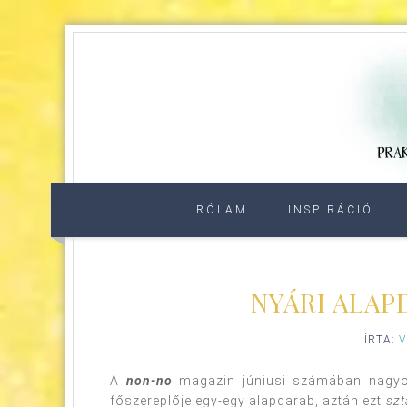
RÓLAM
INSPIRÁCIÓ
NYÁRI ALAP
ÍRTA:
V
A
non-no
magazin júniusi számában nagyo
főszereplője egy-egy alapdarab, aztán ezt
szt