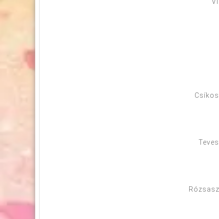
V
Csíkos
Teves
Rózsaszí