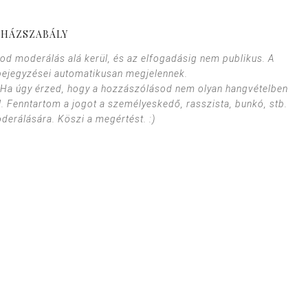
HÁZSZABÁLY
od moderálás alá kerül, és az elfogadásig nem publikus. A
bejegyzései automatikusan megjelennek.
. Ha úgy érzed, hogy a hozzászólásod nem olyan hangvételben
l. Fenntartom a jogot a személyeskedő, rasszista, bunkó, stb.
erálására. Köszi a megértést. :)