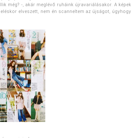
llik még? -, akár meglévő ruháink újravariálásakor. A képek
neléskor elveszett, nem én scanneltem az újságot, úgyhogy