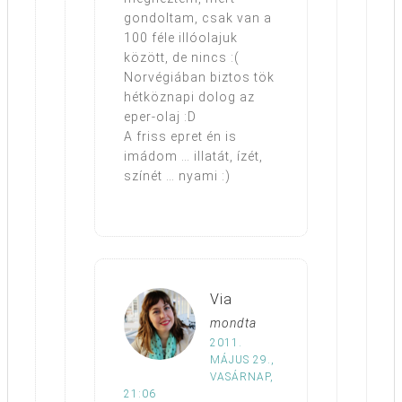
gondoltam, csak van a
100 féle illóolajuk
között, de nincs :(
Norvégiában biztos tök
hétköznapi dolog az
eper-olaj :D
A friss epret én is
imádom … illatát, ízét,
színét … nyami :)
Via
mondta
2011.
MÁJUS 29.,
VASÁRNAP,
21:06