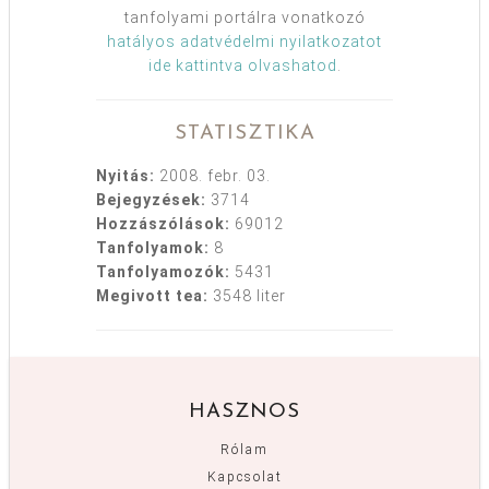
tanfolyami portálra vonatkozó
hatályos adatvédelmi nyilatkozatot
ide kattintva olvashatod
.
STATISZTIKA
Nyitás:
2008. febr. 03.
Bejegyzések:
3714
Hozzászólások:
69012
Tanfolyamok:
8
Tanfolyamozók:
5431
Megivott tea:
3548 liter
HASZNOS
Rólam
Kapcsolat