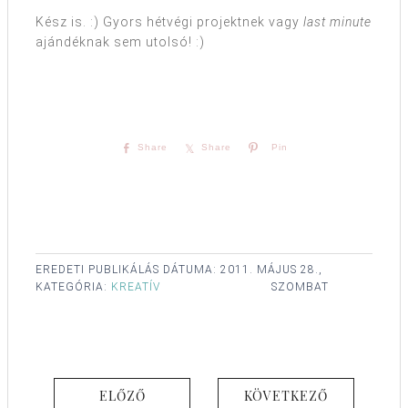
Kész is. :) Gyors hétvégi projektnek vagy
last minute
ajándéknak sem utolsó! :)
Share
Share
Pin
EREDETI PUBLIKÁLÁS DÁTUMA:
2011. MÁJUS 28.,
KATEGÓRIA:
KREATÍV
SZOMBAT
ELŐZŐ
KÖVETKEZŐ