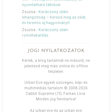
nyomtatható táblázat
Zsuzsa
-
Karácsony utáni
lehangoltság – Keresd meg az okát,
és teremts új hagyományt!
Zsuzsa
-
Karácsony utáni
romeltakarítás
JOGI NYILATKOZATOK
Kérlek, a blog tartalmát ne másold, ne
jelentesd meg más online és offline
felületen.
Urban:Eve egyedi szöveges, képi és
multimédiás tartalom © 2008-2026
Cabbit Supreme LTD, Farkas Lívia.
Minden jog fenntartva!
Az urban:eve és az urban:eve