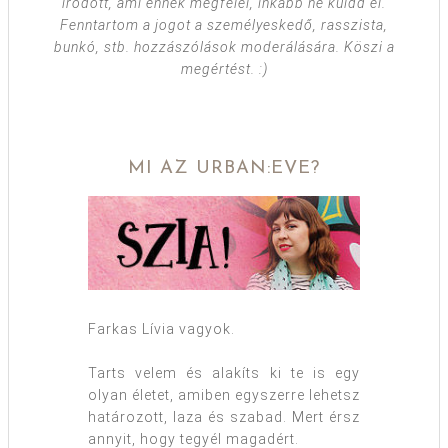
íródott, ami ennek megfelel, inkább ne küldd el.
Fenntartom a jogot a személyeskedő, rasszista,
bunkó, stb. hozzászólások moderálására. Köszi a
megértést. :)
MI AZ URBAN:EVE?
Farkas Lívia vagyok.
Tarts velem és alakíts ki te is egy
olyan életet, amiben egyszerre lehetsz
határozott, laza és szabad. Mert érsz
annyit, hogy tegyél magadért.