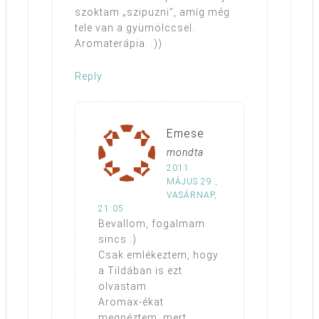
szoktam „szipuzni”, amíg még
tele van a gyümölccsel.
Aromaterápia. :))
Reply
Emese
mondta
2011.
MÁJUS 29.,
VASÁRNAP,
21:05
Bevallom, fogalmam
sincs :)
Csak emlékeztem, hogy
a Tildában is ezt
olvastam.
Aromax-ékat
megnéztem, mert