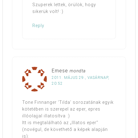
Szuperek lettek, örülök, hogy
sikerük volt! :)
Reply
Emese
mondta
2011. MÁJUS 29., VASÁRNAP,
20:52
Tone Finnanger ‘Tilda’ sorozatának egyik
kötetében is szerepel az eper, epres
illóolajjal illatosítva :)
Itt is megtalálható az „Illatos eper”
(novégul, de követhető a képek alapján
is):