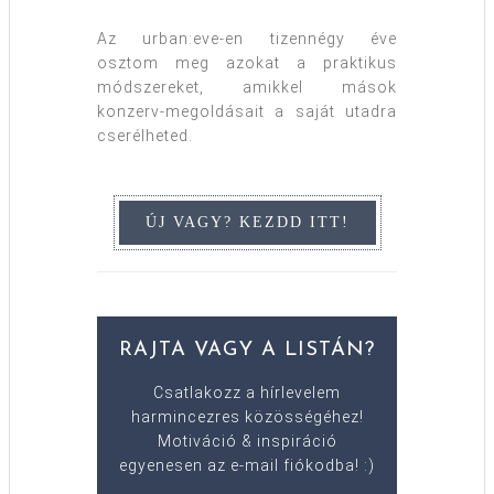
Az urban:eve-en tizennégy éve
osztom meg azokat a praktikus
módszereket, amikkel mások
konzerv-megoldásait a saját utadra
cserélheted.
RAJTA VAGY A LISTÁN?
Csatlakozz a hírlevelem
harmincezres közösségéhez!
Motiváció & inspiráció
egyenesen az e-mail fiókodba! :)