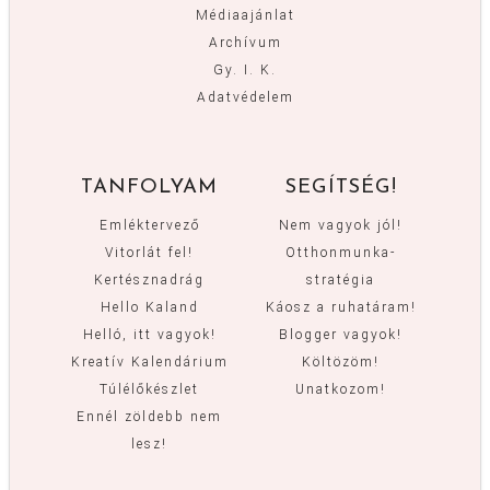
Médiaajánlat
Archívum
Gy. I. K.
Adatvédelem
TANFOLYAM
SEGÍTSÉG!
Emléktervező
Nem vagyok jól!
Vitorlát fel!
Otthonmunka-
Kertésznadrág
stratégia
Hello Kaland
Káosz a ruhatáram!
Helló, itt vagyok!
Blogger vagyok!
Kreatív Kalendárium
Költözöm!
Túlélőkészlet
Unatkozom!
Ennél zöldebb nem
lesz!