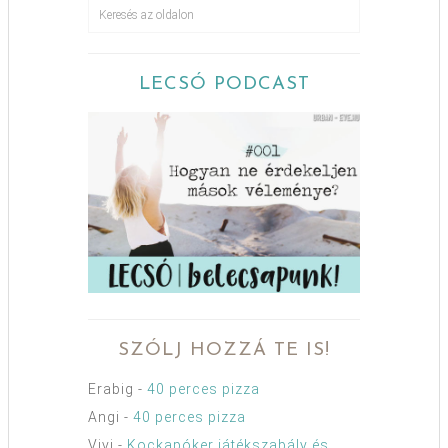
LECSÓ PODCAST
SZÓLJ HOZZÁ TE IS!
Erabig
-
40 perces pizza
Angi
-
40 perces pizza
Vivi
-
Kockapóker játékszabály és