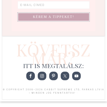
KÖVETSZ
MÁR?
ITT IS MEGTALÁLSZ:
© COPYRIGHT 2008–2026 CABBIT SUPREME LTD, FARKAS LÍVIA
• MINDEN JOG FENNTARTVA! ·