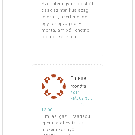
Szerintem gyümölcsből
csak szintetikus szag
létezhet, azért mégse
egy fahéj vagy egy
menta, amiből lehetne
oldatot készíteni…
Emese
mondta
2011.
MÁJUS 30.,
HÉTFŐ,
13:00
Hm, az igaz – ráadásul
eper illatot és ízt azt
hiszem könnyű