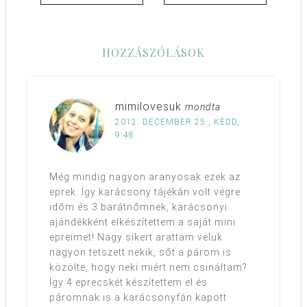
HOZZÁSZÓLÁSOK
mimilovesuk
mondta
2012. DECEMBER 25., KEDD,
9:48
Még mindig nagyon aranyosak ezek az
eprek. Így karácsony tájékán volt végre
időm és 3 barátnőmnek, karácsonyi
ajándékként elkészítettem a saját mini
epreimet! Nagy sikert arattam velük
nagyon tetszett nekik, sőt a párom is
közölte, hogy neki miért nem csináltam?
Így 4 eprecskét készítettem el és
páromnak is a karácsonyfán kapott