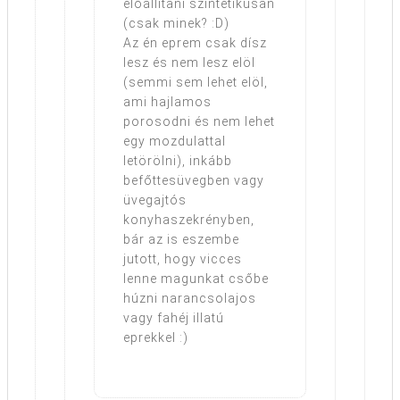
előállítani szintetikusan
(csak minek? :D)
Az én eprem csak dísz
lesz és nem lesz elöl
(semmi sem lehet elöl,
ami hajlamos
porosodni és nem lehet
egy mozdulattal
letörölni), inkább
befőttesüvegben vagy
üvegajtós
konyhaszekrényben,
bár az is eszembe
jutott, hogy vicces
lenne magunkat csőbe
húzni narancsolajos
vagy fahéj illatú
eprekkel :)