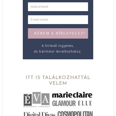
A hírlevél ingyenes,
és bármikor leiratkozhatsz.
ITT IS TALÁLKOZHATTÁL
VELEM