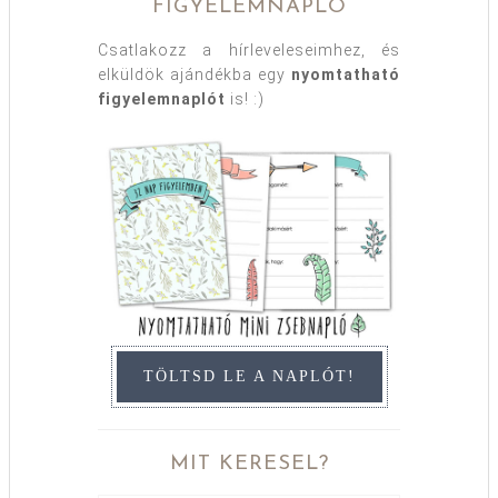
FIGYELEMNAPLÓ
Csatlakozz a hírleveleseimhez, és
elküldök ajándékba egy
nyomtatható
figyelemnaplót
is! :)
TÖLTSD LE A NAPLÓT!
MIT KERESEL?