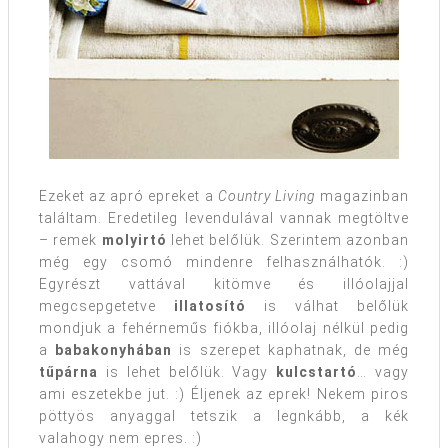
Ezeket az apró epreket a
Country Living
magazinban
találtam. Eredetileg levendulával vannak megtöltve
– remek
molyirtó
lehet belőlük. Szerintem azonban
még egy csomó mindenre felhasználhatók. :)
Egyrészt vattával kitömve és illóolajjal
megcsepgetetve
illatosító
is válhat belőlük
mondjuk a fehérneműs fiókba, illóolaj nélkül pedig
a
babakonyhában
is szerepet kaphatnak, de még
tűpárna
is lehet belőlük. Vagy
kulcstartó
… vagy
ami eszetekbe jut. :) Éljenek az eprek! Nekem piros
pöttyös anyaggal tetszik a legnkább, a kék
valahogy nem epres. :)