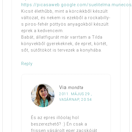
https://picasaweb.google.com/suelitelma.mune
Kicsit élethűbb, mint a körcikkből készült
változat, és nekem is ezekből a rockabilly-
s piros-fehér pöttyös anyagokból készült
eprek a kedvenceim.
Babát, állatfigurát már varrtam a Tilda
könyvekből gyerekeknek, de epret, körtét,
sőt, sütőtököt is tervezek a konyhába.
Reply
Via
mondta
2011. MÁJUS 29.,
VASÁRNAP, 20:54
És az epres illóolaj hol
beszerezhető? :) Én csak a
frissen vásárolt eper zacskóját