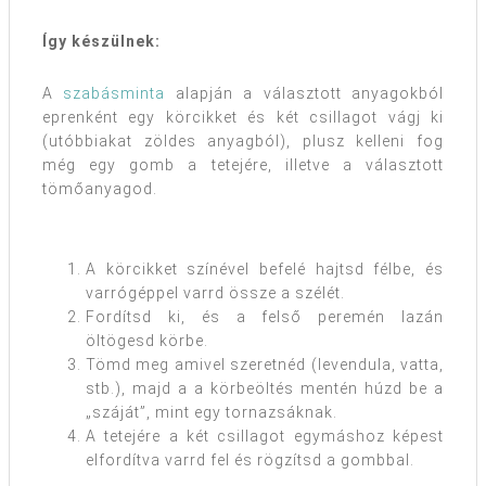
Így készülnek:
A
szabásminta
alapján a választott anyagokból
eprenként egy körcikket és két csillagot vágj ki
(utóbbiakat zöldes anyagból), plusz kelleni fog
még egy gomb a tetejére, illetve a választott
tömőanyagod.
A körcikket színével befelé hajtsd félbe, és
varrógéppel varrd össze a szélét.
Fordítsd ki, és a felső peremén lazán
öltögesd körbe.
Tömd meg amivel szeretnéd (levendula, vatta,
stb.), majd a a körbeöltés mentén húzd be a
„száját”, mint egy tornazsáknak.
A tetejére a két csillagot egymáshoz képest
elfordítva varrd fel és rögzítsd a gombbal.