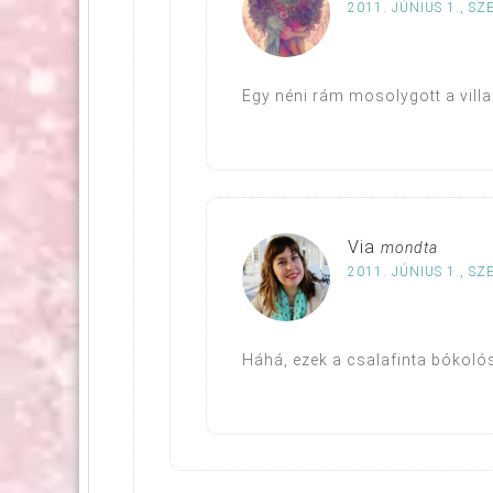
2011. JÚNIUS 1., SZ
Egy néni rám mosolygott a vill
Via
mondta
2011. JÚNIUS 1., SZ
Háhá, ezek a csalafinta bókolós