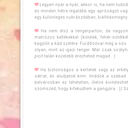
Legyen nyár a nyár, akkor is, ha nem tudo
és minden hétre legalább egy apróságot vag
egy különleges cukrászdában, kiállításmegnyit
Ha nem élsz a tengerparton, de nagyon 
matrózos kellékekkel (kötelek, fehér-sötétk
kagylót a kád szélére. Fürdősóval még a sós l
olyan, mint az igazi tenger. Már csak sirál
picit
talán közelebb érezheted magad. :)
Ha biztonságos a kertetek vagy az erkélye
sátrat, és aludjatok kinn. Imádok a szabad ég
belvárosban ez lehetetlen, illetve kivitelez
szomszéd, hogy kifeküdtem a gangjára. :)) Szó