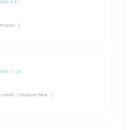
ERDA, 8:47
amoson. :)
ERDA, 11:34
 nénik! :) Imádom őket. :)