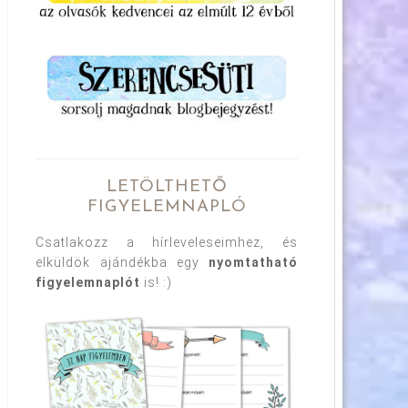
LETÖLTHETŐ
FIGYELEMNAPLÓ
Csatlakozz a hírleveleseimhez, és
elküldök ajándékba egy
nyomtatható
figyelemnaplót
is! :)