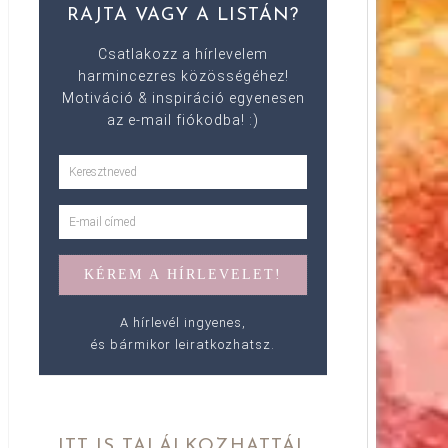
RAJTA VAGY A LISTÁN?
Csatlakozz a hírlevelem
harmincezres közösségéhez!
Motiváció & inspiráció egyenesen
az e-mail fiókodba! :)
A hírlevél ingyenes,
és bármikor leiratkozhatsz.
ITT IS TALÁLKOZHATTÁL