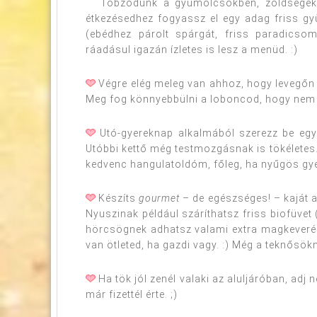
Tobzódünk a gyümölcsökben, zöldségekbe
étkezésedhez fogyassz el egy adag friss gyü
(ebédhez párolt spárgát, friss paradicsoms
ráadásul igazán ízletes is lesz a menüd. :)
Végre elég meleg van ahhoz, hogy levegőn 
Meg fog könnyebbülni a loboncod, hogy nem s
Utó-gyereknap alkalmából szerezz be egy 
Utóbbi kettő még testmozgásnak is tökéletes
kedvenc hangulatoldóm, főleg, ha nyűgös gye
Készíts
gourmet
– de egészséges! – kaját 
Nyuszinak például száríthatsz friss biofüvet
hörcsögnek adhatsz valami extra magkeverék
van ötleted, ha gazdi vagy. :) Még a teknősökn
Ha tök jól zenél valaki az aluljáróban, adj n
már fizettél érte. ;)