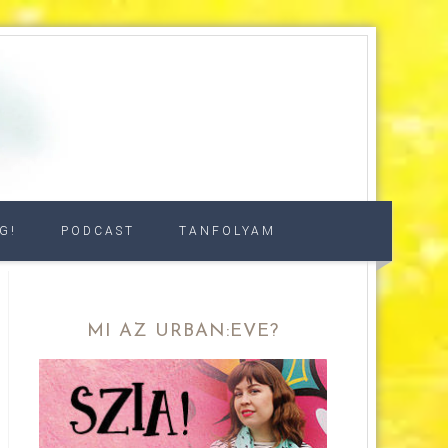
G!
PODCAST
TANFOLYAM
MI AZ URBAN:EVE?