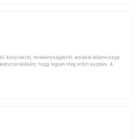
ről, könyvekről, tevékenységekről, amikkel államvizsga
kedvcsinálóként, hogy legyen még erőm küzdeni. A