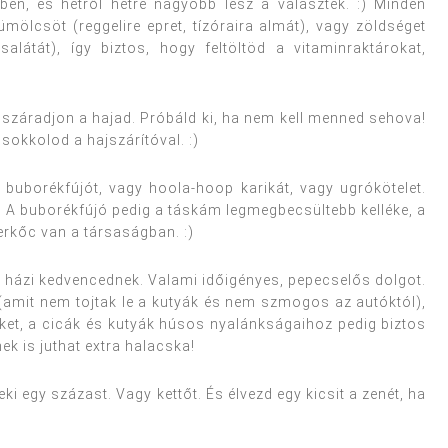
n, és hétről hétre nagyobb lesz a választék. :) Minden
mölcsöt (reggelire epret, tízóraira almát), vagy zöldséget
alátát), így biztos, hogy feltöltöd a vitaminraktárokat,
száradjon a hajad. Próbáld ki, ha nem kell menned sehova!
okkolod a hajszárítóval. :)
buborékfújót, vagy hoola-hoop karikát, vagy ugrókötelet.
. A buborékfújó pedig a táskám legmegbecsültebb kelléke, a
rkőc van a társaságban. :)
a házi kedvencednek. Valami időigényes, pepecselős dolgot.
 (amit nem tojtak le a kutyák és nem szmogos az autóktól),
et, a cicák és kutyák húsos nyalánkságaihoz pedig biztos
ek is juthat extra halacska!
eki egy százast. Vagy kettőt. És élvezd egy kicsit a zenét, ha