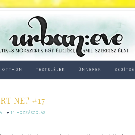
OTTHON
TEST&LÉLEK
ÜNNEPEK
SEGÍTSÉ
RT NE? #17
IA
|
11 HOZZÁSZÓLÁS