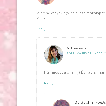
Miért ne vegyek egy csini szalmakalapot
Megvettem.
Reply
Via
mondta
2011. MÁJUS 31., KEDD, 
Hű, micsoda ötlet! :)) És kaptál már
Reply
Bb.Sophie
mondt