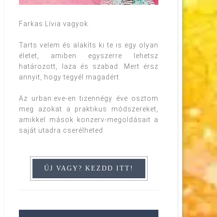
Farkas Lívia vagyok.
Tarts velem és alakíts ki te is egy olyan
életet, amiben egyszerre lehetsz
határozott, laza és szabad. Mert érsz
annyit, hogy tegyél magadért.
Az urban:eve-en tizennégy éve osztom
meg azokat a praktikus módszereket,
amikkel mások konzerv-megoldásait a
saját utadra cserélheted.