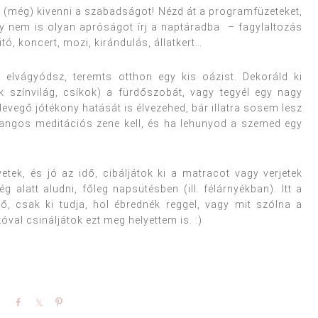
d (még) kivenni a szabadságot! Nézd át a programfüzeteket,
y nem is olyan apróságot írj a naptáradba – fagylaltozás
ó, koncert, mozi, kirándulás, állatkert…
elvágyódsz, teremts otthon egy kis oázist. Dekoráld ki
ék színvilág, csíkok) a fürdőszobát, vagy tegyél egy nagy
evegő jótékony hatását is élvezehed, bár illatra sosem lesz
yhangos meditációs zene kell, és ha lehunyod a szemed egy
tek, és jó az idő, cibáljátok ki a matracot vagy verjetek
 alatt aludni, főleg napsütésben (ill. félárnyékban). Itt a
hető, csak ki tudja, hol ébrednék reggel, vagy mit szólna a
val csináljátok ezt meg helyettem is. :)
Share
Share
Pin