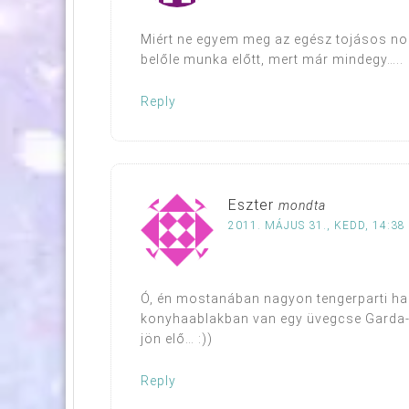
Miért ne egyem meg az egész tojásos nok
belőle munka előtt, mert már mindegy…..
Reply
Eszter
mondta
2011. MÁJUS 31., KEDD, 14:38
Ó, én mostanában nagyon tengerparti han
konyhaablakban van egy üvegcse Garda-t
jön elő… :))
Reply