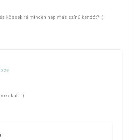
 és kössek rá minden nap más színű kendőt? :)
20:29
 bókokat? :)
a