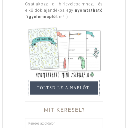
Csatlakozz a hírleveleseimhez, és
elküldök ajándékba egy
nyomtatható
figyelemnaplót
is! :)
TÖLTSD LE A NAPLÓT!
MIT KERESEL?