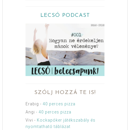
LECSÓ PODCAST
SZÓLJ HOZZÁ TE IS!
Erabig
-
40 perces pizza
Angi
-
40 perces pizza
Vivi
-
Kockapóker játékszabály és
nyomtatható táblázat