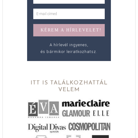
A hírlevél ingyenes,
és bármikor leiratkozhatsz.
ITT IS TALÁLKOZHATTÁL
VELEM