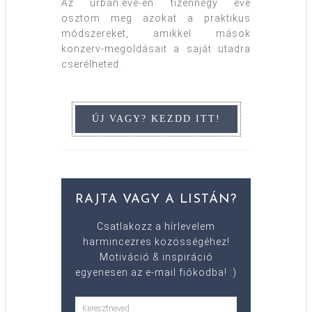
Az urban:eve-en tizennégy éve
osztom meg azokat a praktikus
módszereket, amikkel mások
konzerv-megoldásait a saját utadra
cserélheted.
RAJTA VAGY A LISTÁN?
Csatlakozz a hírlevelem
harmincezres közösségéhez!
Motiváció & inspiráció
egyenesen az e-mail fiókodba! :)