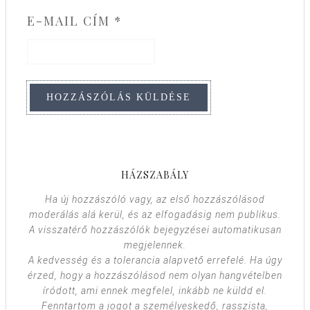
E-MAIL CÍM
*
HÁZSZABÁLY
Ha új hozzászóló vagy, az első hozzászólásod
moderálás alá kerül, és az elfogadásig nem publikus.
A visszatérő hozzászólók bejegyzései automatikusan
megjelennek.
A kedvesség és a tolerancia alapvető errefelé. Ha úgy
érzed, hogy a hozzászólásod nem olyan hangvételben
íródott, ami ennek megfelel, inkább ne küldd el.
Fenntartom a jogot a személyeskedő, rasszista,