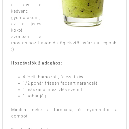
a kiwi a
kedvenc
gyümölcsöm,
ez a jeges
koktél
azonban a
mostanihoz hasonló dögletsztő nyárra a legjobb.
:)
Hozzávalók 2 adaghoz:
4 érett, hámozott, felezett kiwi
1/2 pohár frissen facsart narancslé
1 teáskanál méz ízlés szerint
1 pohár jég
Minden mehet a turmixba, és nyomhatod a
gombot.