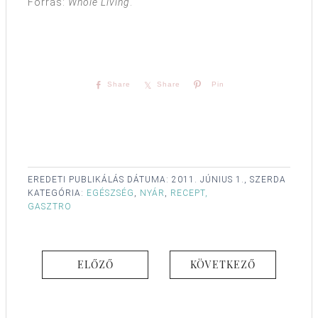
Forrás:
Whole Living
.
Share
Share
Pin
EREDETI PUBLIKÁLÁS DÁTUMA:
2011. JÚNIUS 1., SZERDA
KATEGÓRIA:
EGÉSZSÉG
,
NYÁR
,
RECEPT,
GASZTRO
ELŐZŐ
KÖVETKEZŐ