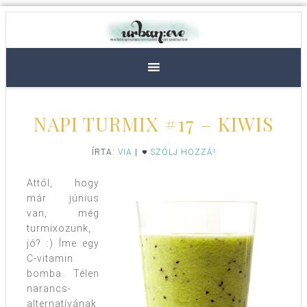
NAPI TURMIX #17 – KIWIS
ÍRTA:
VIA
|
SZÓLJ HOZZÁ!
Attól, hogy
már június
van, még
turmixozunk,
jó? :) Íme egy
C-vitamin
bomba. Télen
narancs-
alternatívának