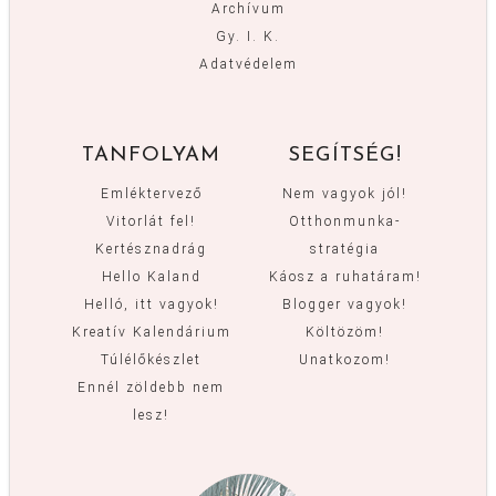
Archívum
Gy. I. K.
Adatvédelem
TANFOLYAM
SEGÍTSÉG!
Emléktervező
Nem vagyok jól!
Vitorlát fel!
Otthonmunka-
Kertésznadrág
stratégia
Hello Kaland
Káosz a ruhatáram!
Helló, itt vagyok!
Blogger vagyok!
Kreatív Kalendárium
Költözöm!
Túlélőkészlet
Unatkozom!
Ennél zöldebb nem
lesz!