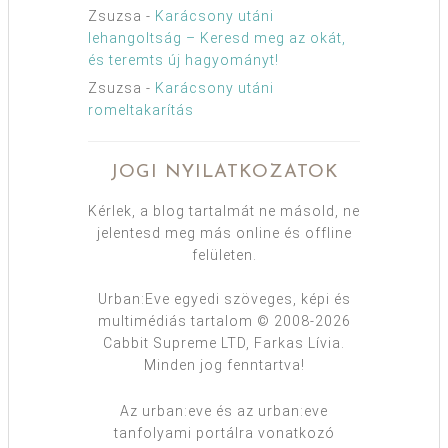
Zsuzsa
-
Karácsony utáni
lehangoltság – Keresd meg az okát,
és teremts új hagyományt!
Zsuzsa
-
Karácsony utáni
romeltakarítás
JOGI NYILATKOZATOK
Kérlek, a blog tartalmát ne másold, ne
jelentesd meg más online és offline
felületen.
Urban:Eve egyedi szöveges, képi és
multimédiás tartalom © 2008-2026
Cabbit Supreme LTD, Farkas Lívia.
Minden jog fenntartva!
Az urban:eve és az urban:eve
tanfolyami portálra vonatkozó