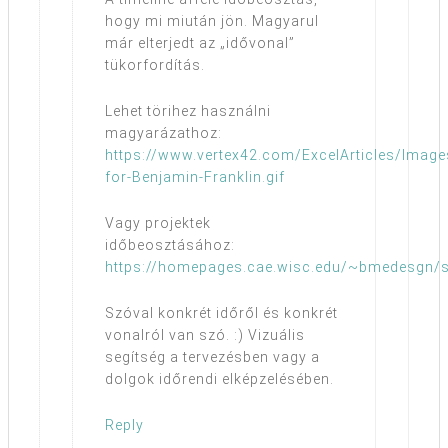
hogy mi miután jön. Magyarul
már elterjedt az „idővonal”
tükorfordítás.
Lehet törihez használni
magyarázathoz:
https://www.vertex42.com/ExcelArticles/Images
for-Benjamin-Franklin.gif
Vagy projektek
időbeosztásához:
https://homepages.cae.wisc.edu/~bmedesgn/sp
Szóval konkrét időről és konkrét
vonalról van szó. :) Vizuális
segítség a tervezésben vagy a
dolgok időrendi elképzelésében.
Reply