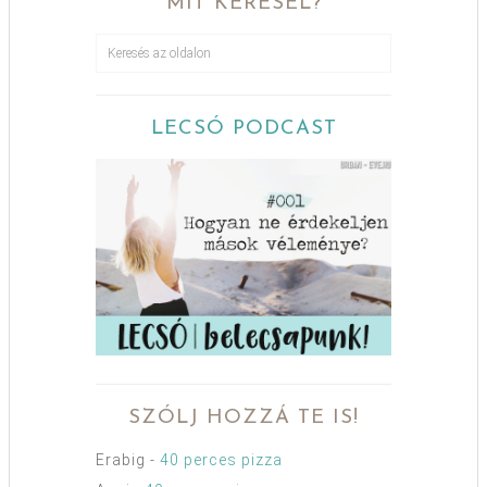
MIT KERESEL?
LECSÓ PODCAST
SZÓLJ HOZZÁ TE IS!
Erabig
-
40 perces pizza