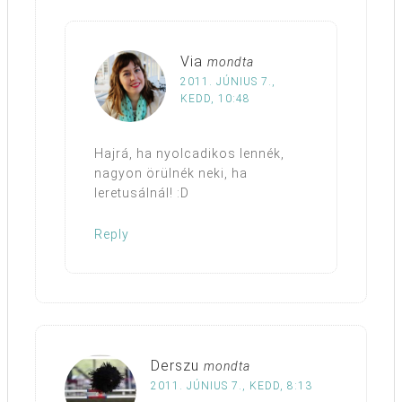
Via
mondta
2011. JÚNIUS 7.,
KEDD, 10:48
Hajrá, ha nyolcadikos lennék,
nagyon örülnék neki, ha
leretusálnál! :D
Reply
Derszu
mondta
2011. JÚNIUS 7., KEDD, 8:13