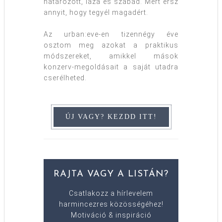
határozott, laza és szabad. Mert érsz
annyit, hogy tegyél magadért.
Az urban:eve-en tizennégy éve
osztom meg azokat a praktikus
módszereket, amikkel mások
konzerv-megoldásait a saját utadra
cserélheted.
RAJTA VAGY A LISTÁN?
Csatlakozz a hírlevelem
harmincezres közösségéhez!
Motiváció & inspiráció