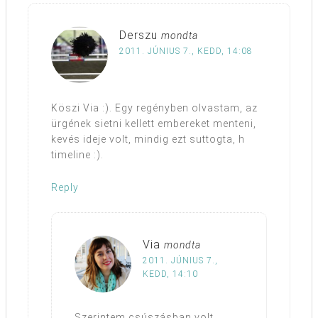
Derszu
mondta
2011. JÚNIUS 7., KEDD, 14:08
Köszi Via :). Egy regényben olvastam, az
ürgének sietni kellett embereket menteni,
kevés ideje volt, mindig ezt suttogta, h
timeline :).
Reply
Via
mondta
2011. JÚNIUS 7.,
KEDD, 14:10
Szerintem csúszásban volt