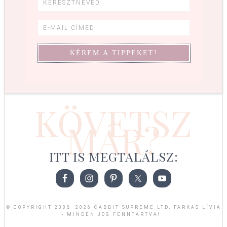
KÖVETSZ
MÁR?
ITT IS MEGTALÁLSZ:
© COPYRIGHT 2008–2026 CABBIT SUPREME LTD, FARKAS LÍVIA
• MINDEN JOG FENNTARTVA! ·