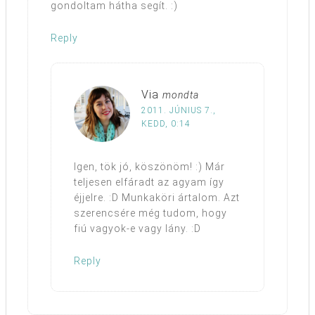
gondoltam hátha segít. :)
Reply
Via
mondta
2011. JÚNIUS 7.,
KEDD, 0:14
Igen, tök jó, köszönöm! :) Már
teljesen elfáradt az agyam így
éjjelre. :D Munkaköri ártalom. Azt
szerencsére még tudom, hogy
fiú vagyok-e vagy lány. :D
Reply