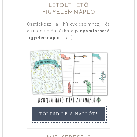
LETÖLTHETŐ
FIGYELEMNAPLÓ
Csatlakozz a hírleveleseimhez, és
elküldök ajándékba egy
nyomtatható
figyelemnaplót
is! :)
TÖLTSD LE A NAPLÓT!