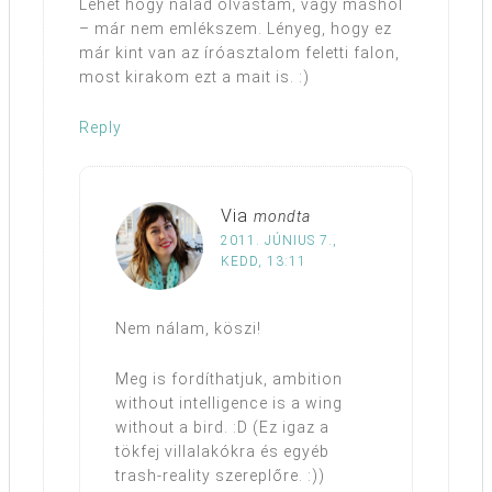
Lehet hogy nálad olvastam, vagy máshol
– már nem emlékszem. Lényeg, hogy ez
már kint van az íróasztalom feletti falon,
most kirakom ezt a mait is. :)
Reply
Via
mondta
2011. JÚNIUS 7.,
KEDD, 13:11
Nem nálam, köszi!
Meg is fordíthatjuk, ambition
without intelligence is a wing
without a bird. :D (Ez igaz a
tökfej villalakókra és egyéb
trash-reality szereplőre. :))