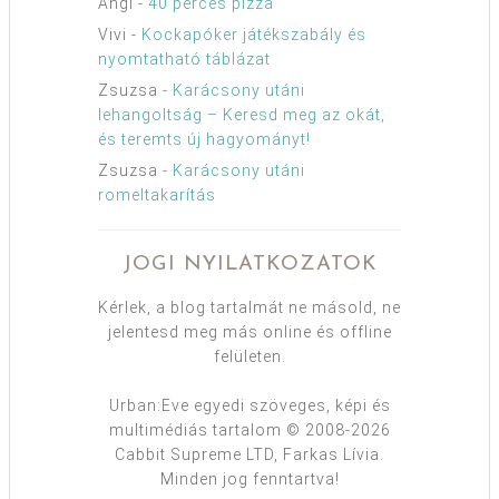
Angi
-
40 perces pizza
Vivi
-
Kockapóker játékszabály és
nyomtatható táblázat
Zsuzsa
-
Karácsony utáni
lehangoltság – Keresd meg az okát,
és teremts új hagyományt!
Zsuzsa
-
Karácsony utáni
romeltakarítás
JOGI NYILATKOZATOK
Kérlek, a blog tartalmát ne másold, ne
jelentesd meg más online és offline
felületen.
Urban:Eve egyedi szöveges, képi és
multimédiás tartalom © 2008-2026
Cabbit Supreme LTD, Farkas Lívia.
Minden jog fenntartva!