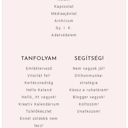
Kapcsolat
Médiaajánlat
Archívum
Gy. I. K.
Adatvédelem
TANFOLYAM
SEGÍTSÉG!
Emléktervező
Nem vagyok jól!
Vitorlát fel!
Otthonmunka-
Kertésznadrág
stratégia
Hello Kaland
Káosz a ruhatáram!
Helló, itt vagyok!
Blogger vagyok!
Kreatív Kalendárium
Költözöm!
Túlélőkészlet
Unatkozom!
Ennél zöldebb nem
lesz!