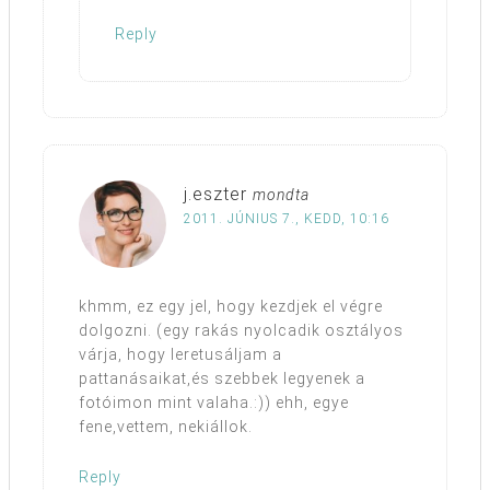
Reply
j.eszter
mondta
2011. JÚNIUS 7., KEDD, 10:16
khmm, ez egy jel, hogy kezdjek el végre
dolgozni. (egy rakás nyolcadik osztályos
várja, hogy leretusáljam a
pattanásaikat,és szebbek legyenek a
fotóimon mint valaha.:)) ehh, egye
fene,vettem, nekiállok.
Reply