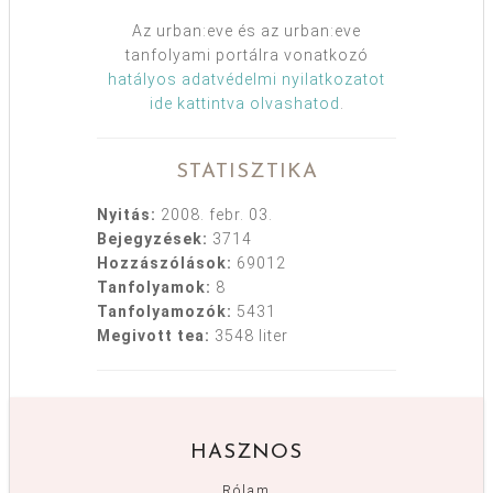
Az urban:eve és az urban:eve
tanfolyami portálra vonatkozó
hatályos adatvédelmi nyilatkozatot
ide kattintva olvashatod
.
STATISZTIKA
Nyitás:
2008. febr. 03.
Bejegyzések:
3714
Hozzászólások:
69012
Tanfolyamok:
8
Tanfolyamozók:
5431
Megivott tea:
3548 liter
HASZNOS
Rólam