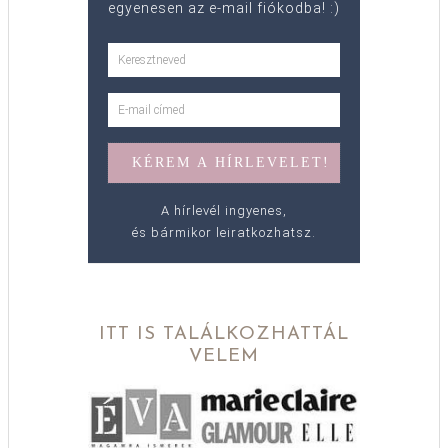
egyenesen az e-mail fiókodba! :)
A hírlevél ingyenes,
és bármikor leiratkozhatsz.
ITT IS TALÁLKOZHATTÁL
VELEM