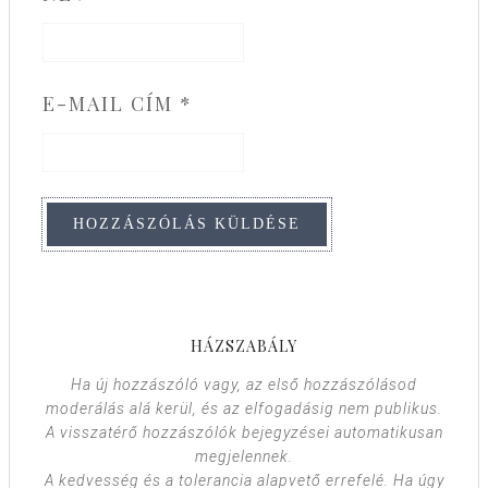
E-MAIL CÍM
*
HÁZSZABÁLY
Ha új hozzászóló vagy, az első hozzászólásod
moderálás alá kerül, és az elfogadásig nem publikus.
A visszatérő hozzászólók bejegyzései automatikusan
megjelennek.
A kedvesség és a tolerancia alapvető errefelé. Ha úgy