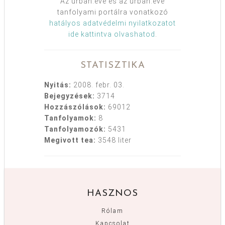
Az urban:eve és az urban:eve
tanfolyami portálra vonatkozó
hatályos adatvédelmi nyilatkozatot
ide kattintva olvashatod
.
STATISZTIKA
Nyitás:
2008. febr. 03.
Bejegyzések:
3714
Hozzászólások:
69012
Tanfolyamok:
8
Tanfolyamozók:
5431
Megivott tea:
3548 liter
HASZNOS
Rólam
Kapcsolat