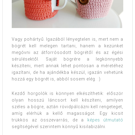
Vagy pohártyű. Igazából lényegtelen is, mert nem a
bögrét kell melegen tartani, hanem a kezünket
megóvni az átforrósodott bögrétől és az égési
sérülésektől. Saját bögrére a legkönnyebb
készíteni, mert annak lehet pontosan a méretéhez
igazítani, de ha ajándékba készül, igazán vehetünk
hozzá egy bögrét is, abból sosem elég. :)
Kezdő horgolók is könnyen elkészíthetik: először
olyan hosszú láncsort kell készíteni, amilyen
széles a bögre, aztán rövidpálcázni kell rengeteget,
amíg elérhük a kellő magasságot. Egy kicsit
trükkös az összevarrás, de a
képes útmutató
segítségével szerintem könnyű kisilabizálni.