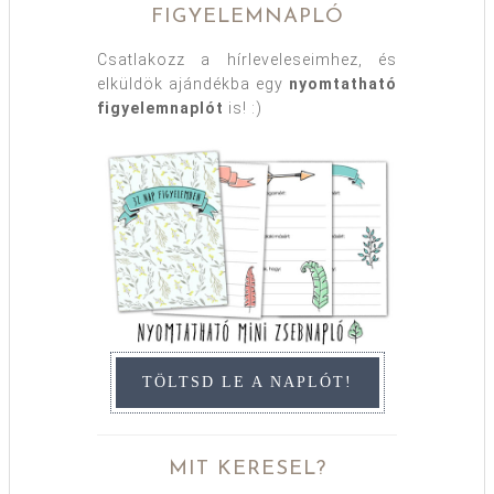
FIGYELEMNAPLÓ
Csatlakozz a hírleveleseimhez, és
elküldök ajándékba egy
nyomtatható
figyelemnaplót
is! :)
TÖLTSD LE A NAPLÓT!
MIT KERESEL?