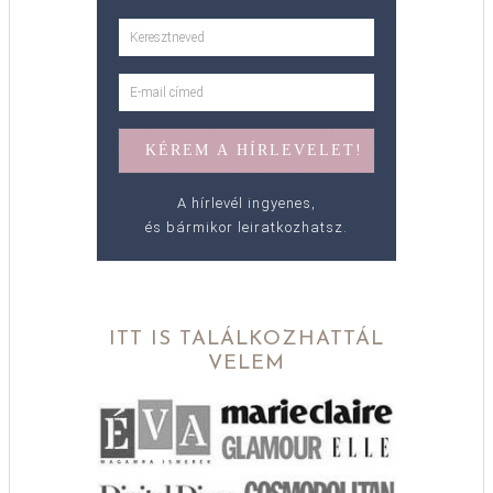
A hírlevél ingyenes,
és bármikor leiratkozhatsz.
ITT IS TALÁLKOZHATTÁL
VELEM