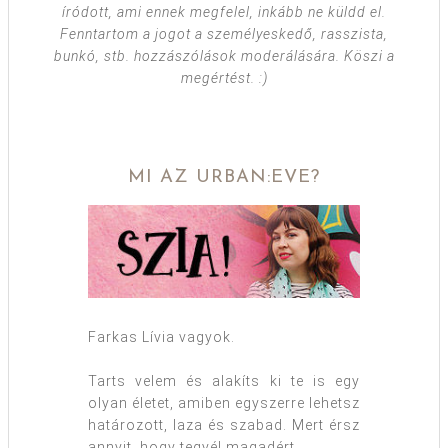
íródott, ami ennek megfelel, inkább ne küldd el.
Fenntartom a jogot a személyeskedő, rasszista,
bunkó, stb. hozzászólások moderálására. Köszi a
megértést. :)
MI AZ URBAN:EVE?
Farkas Lívia vagyok.
Tarts velem és alakíts ki te is egy
olyan életet, amiben egyszerre lehetsz
határozott, laza és szabad. Mert érsz
annyit, hogy tegyél magadért.