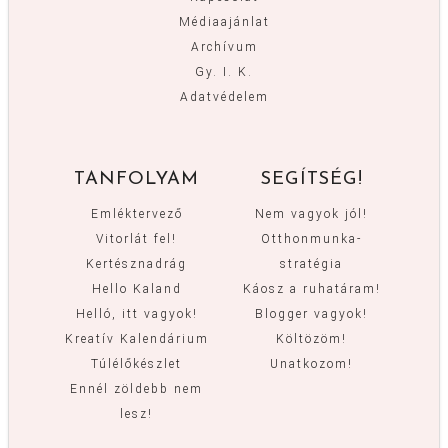
Médiaajánlat
Archívum
Gy. I. K.
Adatvédelem
TANFOLYAM
SEGÍTSÉG!
Emléktervező
Nem vagyok jól!
Vitorlát fel!
Otthonmunka-
Kertésznadrág
stratégia
Hello Kaland
Káosz a ruhatáram!
Helló, itt vagyok!
Blogger vagyok!
Kreatív Kalendárium
Költözöm!
Túlélőkészlet
Unatkozom!
Ennél zöldebb nem
lesz!