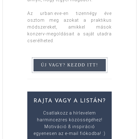
Az urban:eve-en tizennégy éve
osztom meg azokat a praktikus
módszereket, amikkel mások
konzerv-megoldásait a saját utadra
cserélheted.
RAJTA VAGY A LISTÁN?
Csatlakozz a hírlevelem
harmincezres közösségéhez!
Motiváció & inspiráció
egyenesen az e-mail fiókodba! :)