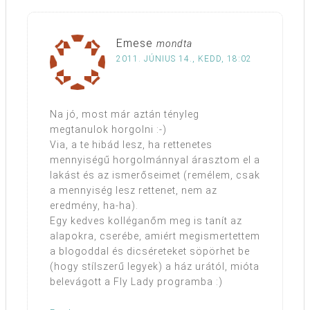
Emese
mondta
2011. JÚNIUS 14., KEDD, 18:02
Na jó, most már aztán tényleg
megtanulok horgolni :-)
Via, a te hibád lesz, ha rettenetes
mennyiségű horgolmánnyal árasztom el a
lakást és az ismerőseimet (remélem, csak
a mennyiség lesz rettenet, nem az
eredmény, ha-ha).
Egy kedves kolléganőm meg is tanít az
alapokra, cserébe, amiért megismertettem
a blogoddal és dicséreteket söpörhet be
(hogy stílszerű legyek) a ház urától, mióta
belevágott a Fly Lady programba :)