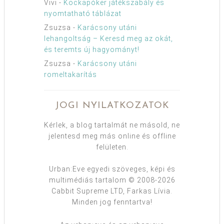
Vivi
-
Kockapóker játékszabály és
nyomtatható táblázat
Zsuzsa
-
Karácsony utáni
lehangoltság – Keresd meg az okát,
és teremts új hagyományt!
Zsuzsa
-
Karácsony utáni
romeltakarítás
JOGI NYILATKOZATOK
Kérlek, a blog tartalmát ne másold, ne
jelentesd meg más online és offline
felületen.
Urban:Eve egyedi szöveges, képi és
multimédiás tartalom © 2008-2026
Cabbit Supreme LTD, Farkas Lívia.
Minden jog fenntartva!