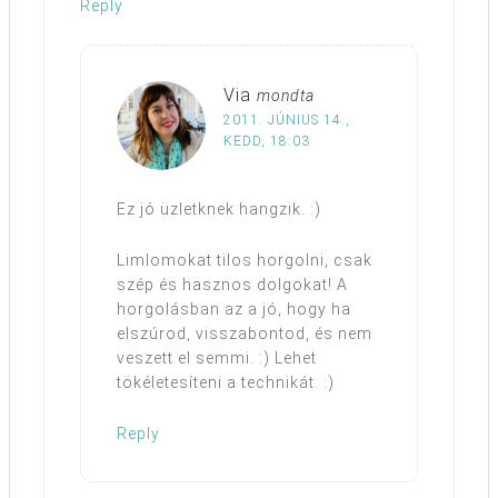
Reply
Via
mondta
2011. JÚNIUS 14.,
KEDD, 18:03
Ez jó üzletknek hangzik. :)
Limlomokat tilos horgolni, csak
szép és hasznos dolgokat! A
horgolásban az a jó, hogy ha
elszúrod, visszabontod, és nem
veszett el semmi. :) Lehet
tökéletesíteni a technikát. :)
Reply