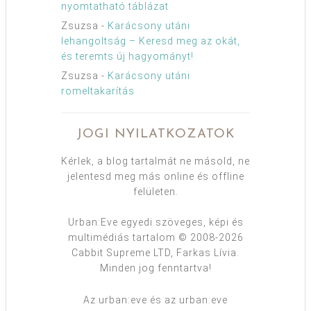
nyomtatható táblázat
Zsuzsa
-
Karácsony utáni
lehangoltság – Keresd meg az okát,
és teremts új hagyományt!
Zsuzsa
-
Karácsony utáni
romeltakarítás
JOGI NYILATKOZATOK
Kérlek, a blog tartalmát ne másold, ne
jelentesd meg más online és offline
felületen.
Urban:Eve egyedi szöveges, képi és
multimédiás tartalom © 2008-2026
Cabbit Supreme LTD, Farkas Lívia.
Minden jog fenntartva!
Az urban:eve és az urban:eve