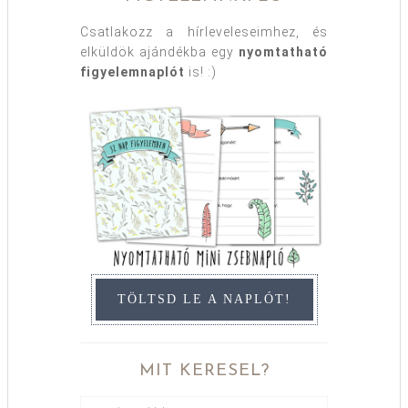
Csatlakozz a hírleveleseimhez, és
elküldök ajándékba egy
nyomtatható
figyelemnaplót
is! :)
TÖLTSD LE A NAPLÓT!
MIT KERESEL?