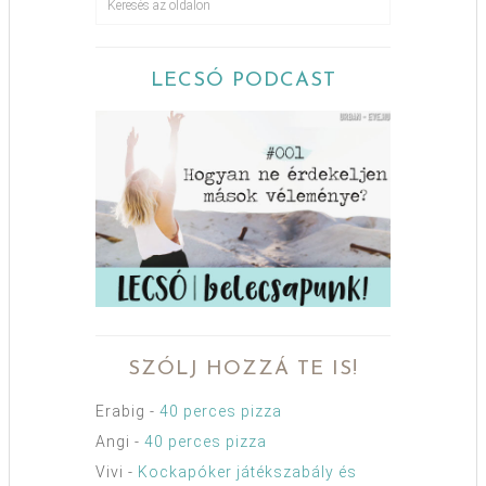
LECSÓ PODCAST
SZÓLJ HOZZÁ TE IS!
Erabig
-
40 perces pizza
Angi
-
40 perces pizza
Vivi
-
Kockapóker játékszabály és