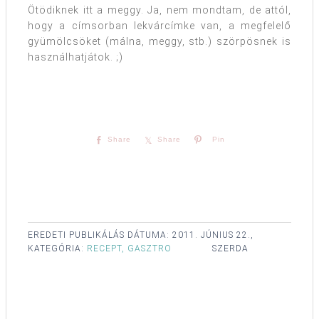
Ötödiknek itt a meggy. Ja, nem mondtam, de attól,
hogy a címsorban lekvárcímke van, a megfelelő
gyümölcsöket (málna, meggy, stb.) szörpösnek is
használhatjátok. ;)
Share
Share
Pin
EREDETI PUBLIKÁLÁS DÁTUMA:
2011. JÚNIUS 22.,
KATEGÓRIA:
RECEPT, GASZTRO
SZERDA