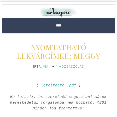
NYOMTATHATÓ
LEKVÁRCÍMKE: MEGGY
ÍRTA:
VIA
|
4 HOZZÁSZÓLÁS
[ 
letölthető .pdf
 ]

Ha tetszik, és szeretnéd megosztani másokkal,
Kereskedelmi forgalomba nem hozható. ©2011 Csa
Minden jog fenntartva!