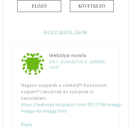
ELŐZŐ
KÖVETKEZŐ
HOZZÁSZÓLÁSOK
teebolya
mondta
2011. AUGUSZTUS 3., SZERDA,
10:47
Nagyon szuperek a címkéid!!! Köszönöm
szépen!!! Lekvárnak és szörpnek is
használtam.
https://teebolya.blogspot.com/2011/08/meggy-
meggy-es-meggy.html
Reply