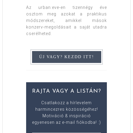
Az urban:eve-en tizennégy éve
osztom meg azokat a praktikus
módszereket, amikkel mások
konzerv-megoldásait a saját utadra
cserélheted.
RAJTA VAGY A LISTÁN?
Csatlakozz a hírlevelem
harmincezres közösségéhez!
Motiváció & inspiráció
egyenesen az e-mail fiókodba! :)