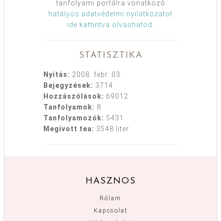
tanfolyami portálra vonatkozó
hatályos adatvédelmi nyilatkozatot
ide kattintva olvashatod
.
STATISZTIKA
Nyitás:
2008. febr. 03.
Bejegyzések:
3714
Hozzászólások:
69012
Tanfolyamok:
8
Tanfolyamozók:
5431
Megivott tea:
3548 liter
HASZNOS
Rólam
Kapcsolat