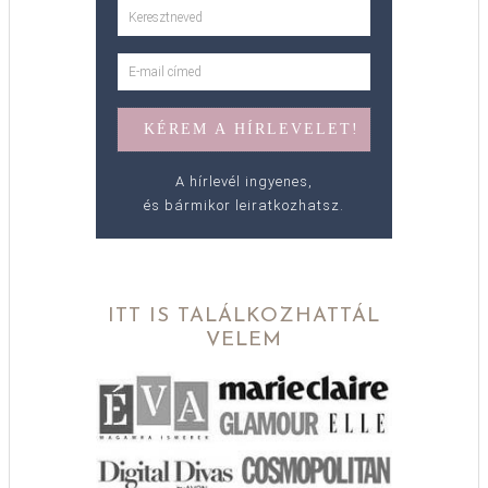
A hírlevél ingyenes,
és bármikor leiratkozhatsz.
ITT IS TALÁLKOZHATTÁL
VELEM