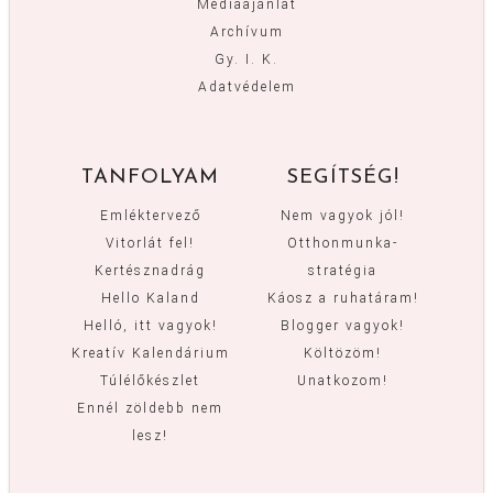
Médiaajánlat
Archívum
Gy. I. K.
Adatvédelem
TANFOLYAM
SEGÍTSÉG!
Emléktervező
Nem vagyok jól!
Vitorlát fel!
Otthonmunka-
Kertésznadrág
stratégia
Hello Kaland
Káosz a ruhatáram!
Helló, itt vagyok!
Blogger vagyok!
Kreatív Kalendárium
Költözöm!
Túlélőkészlet
Unatkozom!
Ennél zöldebb nem
lesz!