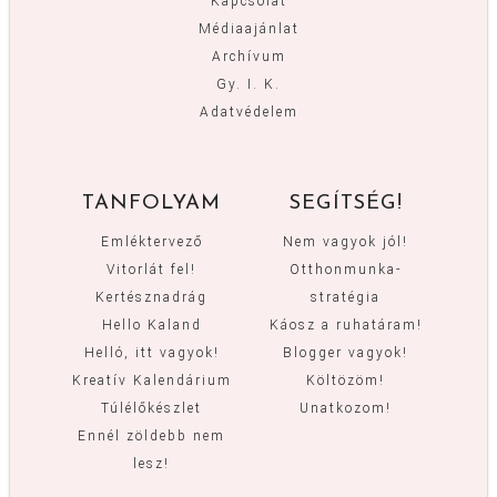
Kapcsolat
Médiaajánlat
Archívum
Gy. I. K.
Adatvédelem
TANFOLYAM
SEGÍTSÉG!
Emléktervező
Nem vagyok jól!
Vitorlát fel!
Otthonmunka-
Kertésznadrág
stratégia
Hello Kaland
Káosz a ruhatáram!
Helló, itt vagyok!
Blogger vagyok!
Kreatív Kalendárium
Költözöm!
Túlélőkészlet
Unatkozom!
Ennél zöldebb nem
lesz!