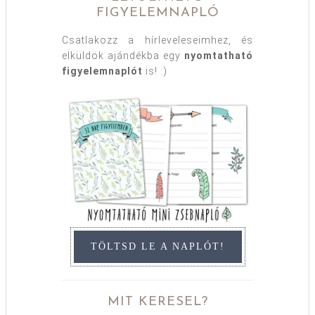
FIGYELEMNAPLÓ
Csatlakozz a hírleveleseimhez, és
elküldök ajándékba egy
nyomtatható
figyelemnaplót
is! :)
TÖLTSD LE A NAPLÓT!
MIT KERESEL?