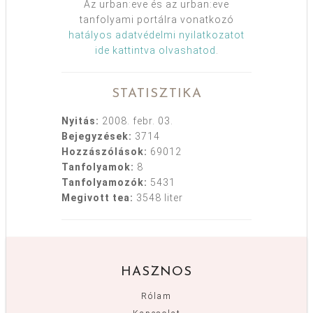
Az urban:eve és az urban:eve
tanfolyami portálra vonatkozó
hatályos adatvédelmi nyilatkozatot
ide kattintva olvashatod
.
STATISZTIKA
Nyitás:
2008. febr. 03.
Bejegyzések:
3714
Hozzászólások:
69012
Tanfolyamok:
8
Tanfolyamozók:
5431
Megivott tea:
3548 liter
HASZNOS
Rólam