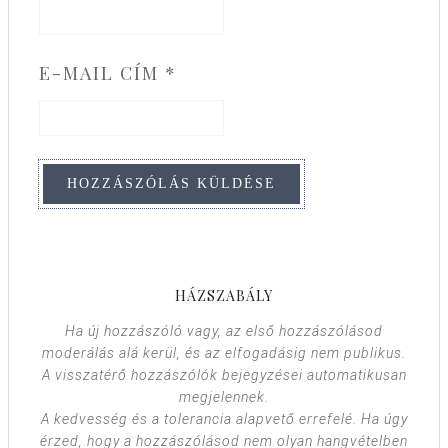
E-MAIL CÍM
*
HÁZSZABÁLY
Ha új hozzászóló vagy, az első hozzászólásod
moderálás alá kerül, és az elfogadásig nem publikus.
A visszatérő hozzászólók bejegyzései automatikusan
megjelennek.
A kedvesség és a tolerancia alapvető errefelé. Ha úgy
érzed, hogy a hozzászólásod nem olyan hangvételben