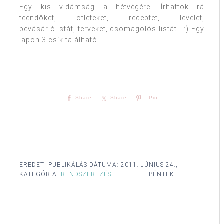
Egy kis vidámság a hétvégére. Írhattok rá
teendőket, ötleteket, receptet, levelet,
bevásárlólistát, terveket, csomagolós listát… :) Egy
lapon 3 csík található.
Share
Share
Pin
EREDETI PUBLIKÁLÁS DÁTUMA:
2011. JÚNIUS 24.,
KATEGÓRIA:
RENDSZEREZÉS
PÉNTEK