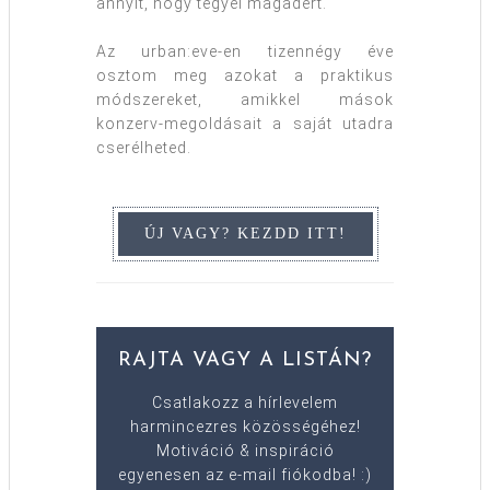
annyit, hogy tegyél magadért.
Az urban:eve-en tizennégy éve
osztom meg azokat a praktikus
módszereket, amikkel mások
konzerv-megoldásait a saját utadra
cserélheted.
RAJTA VAGY A LISTÁN?
Csatlakozz a hírlevelem
harmincezres közösségéhez!
Motiváció & inspiráció
egyenesen az e-mail fiókodba! :)