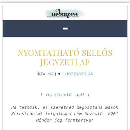
NYOMTATHATÓ SELLŐS
JEGYZETLAP
ÍRTA:
VIA
|
1 HOZZÁSZÓLÁS
[ 
letölthető .pdf
 ]

Ha tetszik, és szeretnéd megosztani másokkal,
Kereskedelmi forgalomba nem hozható. ©2011 Csa
Minden jog fenntartva!