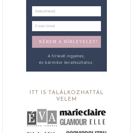
A hírlevél ingyenes,
és bármikor leiratkozhatsz.
ITT IS TALÁLKOZHATTÁL
VELEM