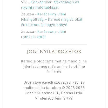
Vivi
-
Kockapóker játékszabály és
nyomtatható táblázat
Zsuzsa
-
Karácsony utáni
lehangoltság – Keresd meg az okát,
és teremts új hagyományt!
Zsuzsa
-
Karácsony utáni
romeltakarítás
JOGI NYILATKOZATOK
Kérlek, a blog tartalmát ne másold, ne
jelentesd meg más online és offline
felületen.
Urban:Eve egyedi szöveges, képi és
multimédiás tartalom © 2008-2026
Cabbit Supreme LTD, Farkas Lívia.
Minden jog fenntartva!