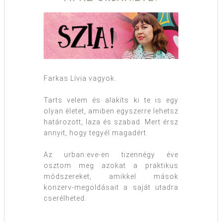
Farkas Lívia vagyok.
Tarts velem és alakíts ki te is egy
olyan életet, amiben egyszerre lehetsz
határozott, laza és szabad. Mert érsz
annyit, hogy tegyél magadért.
Az urban:eve-en tizennégy éve
osztom meg azokat a praktikus
módszereket, amikkel mások
konzerv-megoldásait a saját utadra
cserélheted.