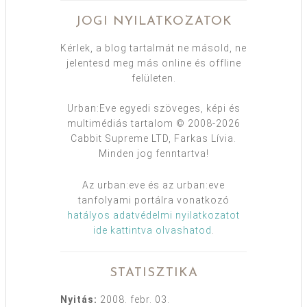
JOGI NYILATKOZATOK
Kérlek, a blog tartalmát ne másold, ne
jelentesd meg más online és offline
felületen.
Urban:Eve egyedi szöveges, képi és
multimédiás tartalom © 2008-2026
Cabbit Supreme LTD, Farkas Lívia.
Minden jog fenntartva!
Az urban:eve és az urban:eve
tanfolyami portálra vonatkozó
hatályos adatvédelmi nyilatkozatot
ide kattintva olvashatod
.
STATISZTIKA
Nyitás:
2008. febr. 03.