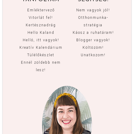
Emléktervező
Nem vagyok jól!
Vitorlát fel!
Otthonmunka-
Kertésznadrág
stratégia
Hello Kaland
Káosz a ruhatáram!
Helló, itt vagyok!
Blogger vagyok!
Kreatív Kalendárium
Költözöm!
Túlélőkészlet
Unatkozom!
Ennél zöldebb nem
lesz!