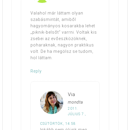
Valahol már láttam olyan
szabásmintát, amiből
hagyományos kosarakba lehet
„piknik-belsőt” varrni. Voltak kis
zsebei az evőeszközöknek,
poharaknak, nagyon praktikus
volt. De ha megölsz se tudom,
hol láttam.
Reply
Via
mondta
2011.
JÚLIUS 7.,
CSÜTÖRTÖK, 14:58
Inkább nem ölünk meg.