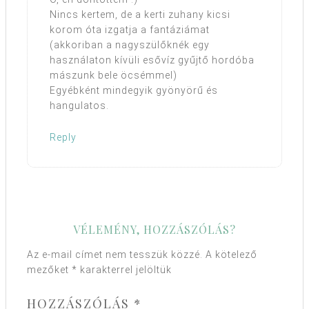
Nincs kertem, de a kerti zuhany kicsi
korom óta izgatja a fantáziámat
(akkoriban a nagyszülőknék egy
használaton kívüli esővíz gyűjtő hordóba
mászunk bele öcsémmel)
Egyébként mindegyik gyönyörű és
hangulatos.
Reply
VÉLEMÉNY, HOZZÁSZÓLÁS?
Az e-mail címet nem tesszük közzé.
A kötelező
mezőket
*
karakterrel jelöltük
HOZZÁSZÓLÁS
*