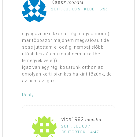
Kassz
mondta
2011. JÚLIUS 5., KEDD, 13:55
egy igazi piknikkosár régi nagy álmom:)
már többször majdnem megvalósult de
sose jutottam el odáig, nembaj előbb
utóbb lesz és ha mást nem a kertbe
lemegyek vele:))
igaz van egy régi kosarunk otthon az
amolyan kerti-piknikes ha kint főzünk, de
az nem az igazi
Reply
vica1982
mondta
2011. JÚLIUS 7.,
CSÜTÖRTÖK, 14:47