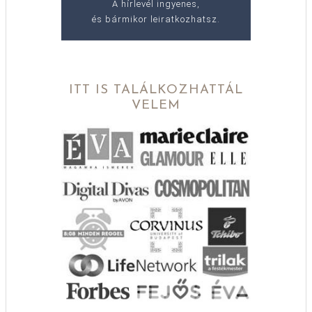
A hírlevél ingyenes,
és bármikor leiratkozhatsz.
ITT IS TALÁLKOZHATTÁL
VELEM