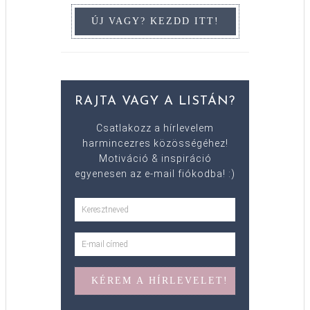
RAJTA VAGY A LISTÁN?
Csatlakozz a hírlevelem
harmincezres közösségéhez!
Motiváció & inspiráció
egyenesen az e-mail fiókodba! :)