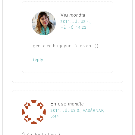
Via
mondta
2011. JÚLIUS 4.,
HÉTFŐ, 14:22
Igen, elég buggyant feje van. :))
Reply
Emese
mondta
2011. JÚLIUS 3., VASÁRNAP,
5:44
Ó, én döntöttem :)