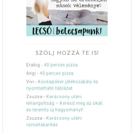
SZÓLJ HOZZÁ TE IS!
Erabig
-
40 perces pizza
Angi
-
40 perces pizza
Vivi
-
Kockapóker játékszabály és
nyomtatható táblázat
Zsuzsa
-
Karácsony utáni
lehangoltság – Keresd meg az okát,
és teremts új hagyományt!
Zsuzsa
-
Karácsony utáni
romeltakarítás