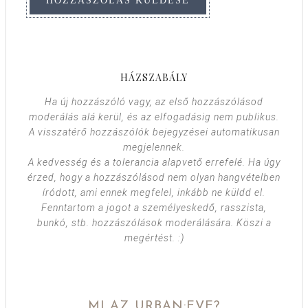
HÁZSZABÁLY
Ha új hozzászóló vagy, az első hozzászólásod
moderálás alá kerül, és az elfogadásig nem publikus.
A visszatérő hozzászólók bejegyzései automatikusan
megjelennek.
A kedvesség és a tolerancia alapvető errefelé. Ha úgy
érzed, hogy a hozzászólásod nem olyan hangvételben
íródott, ami ennek megfelel, inkább ne küldd el.
Fenntartom a jogot a személyeskedő, rasszista,
bunkó, stb. hozzászólások moderálására. Köszi a
megértést. :)
MI AZ URBAN:EVE?