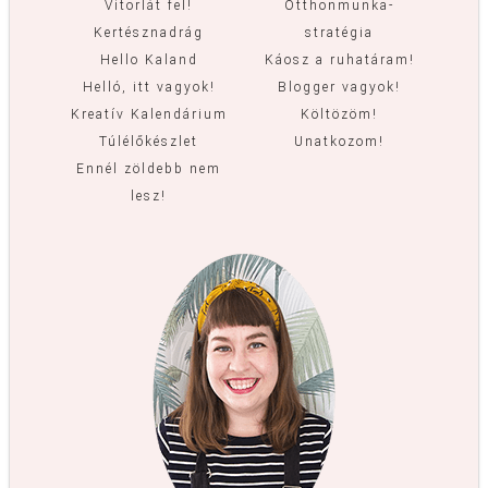
Vitorlát fel!
Otthonmunka-
Kertésznadrág
stratégia
Hello Kaland
Káosz a ruhatáram!
Helló, itt vagyok!
Blogger vagyok!
Kreatív Kalendárium
Költözöm!
Túlélőkészlet
Unatkozom!
Ennél zöldebb nem
lesz!