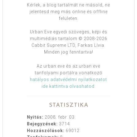
Kérlek, a blog tartalmát ne másold, ne
jelentesd meg más online és offline
felületen.
Urban:Eve egyedi szöveges, képi és
multimédiás tartalom © 2008-2026
Cabbit Supreme LTD, Farkas Lívia.
Minden jog fenntartva!
Az urban:eve és az urban:eve
tanfolyami portálra vonatkozó
hatályos adatvédelmi nyilatkozatot
ide kattintva olvashatod
.
STATISZTIKA
Nyitás:
2008. febr. 03.
Bejegyzések:
3714
Hozzászólások:
69012