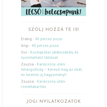
SZÓLJ HOZZÁ TE IS!
Erabig
-
40 perces pizza
Angi
-
40 perces pizza
Vivi
-
Kockapóker játékszabály és
nyomtatható táblázat
Zsuzsa
-
Karácsony utáni
lehangoltság – Keresd meg az okát,
és teremts új hagyományt!
Zsuzsa
-
Karácsony utáni
romeltakarítás
JOGI NYILATKOZATOK