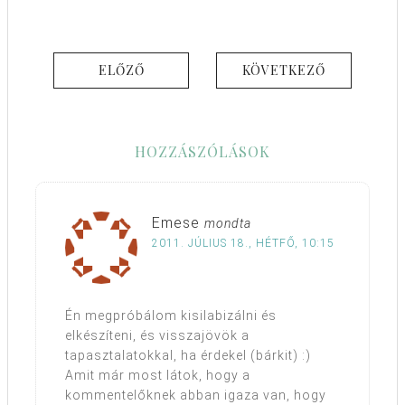
ELŐZŐ
KÖVETKEZŐ
HOZZÁSZÓLÁSOK
Emese
mondta
2011. JÚLIUS 18., HÉTFŐ, 10:15
Én megpróbálom kisilabizálni és
elkészíteni, és visszajövök a
tapasztalatokkal, ha érdekel (bárkit) :)
Amit már most látok, hogy a
kommentelőknek abban igaza van, hogy