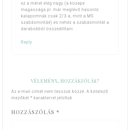
ez a méret elég nagy (a közepe
magassága pl. már meglévő hasonló
kalapomnak csak 2/3-a, mint a MS
szabásmintáé) és nehéz a szabásmintát a
darabokból összeállítani.
Reply
VÉLEMÉNY, HOZZÁSZÓLÁS?
Az e-mail címet nem tesszük közzé.
A kötelező
mezőket
*
karakterrel jelöltük
HOZZÁSZÓLÁS
*