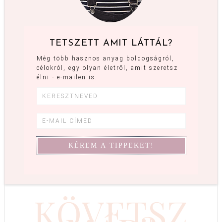
TETSZETT AMIT LÁTTÁL?
Még több hasznos anyag boldogságról,
célokról, egy olyan életről, amit szeretsz
élni - e-mailen is.
KÖVETSZ