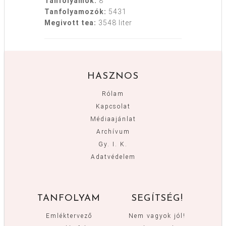
Tanfolyamok:
8
Tanfolyamozók:
5431
Megivott tea:
3548 liter
HASZNOS
Rólam
Kapcsolat
Médiaajánlat
Archívum
Gy. I. K.
Adatvédelem
TANFOLYAM
SEGÍTSÉG!
Emléktervező
Nem vagyok jól!