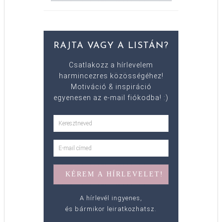
RAJTA VAGY A LISTÁN?
Csatlakozz a hírlevelem
harmincezres közösségéhez!
Motiváció & inspiráció
egyenesen az e-mail fiókodba! :)
A hírlevél ingyenes,
és bármikor leiratkozhatsz.