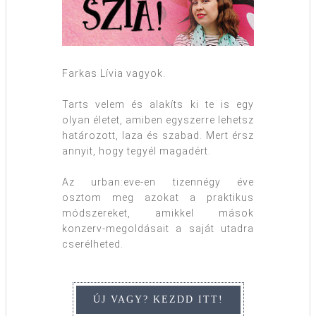
Farkas Lívia vagyok.
Tarts velem és alakíts ki te is egy
olyan életet, amiben egyszerre lehetsz
határozott, laza és szabad. Mert érsz
annyit, hogy tegyél magadért.
Az urban:eve-en tizennégy éve
osztom meg azokat a praktikus
módszereket, amikkel mások
konzerv-megoldásait a saját utadra
cserélheted.