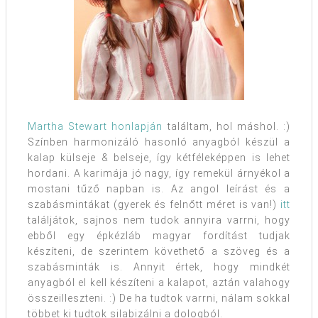
Martha Stewart honlapján
találtam, hol máshol. :)
Színben harmonizáló hasonló anyagból készül a
kalap külseje & belseje, így kétféleképpen is lehet
hordani. A karimája jó nagy, így remekül árnyékol a
mostani tűző napban is. Az angol leírást és a
szabásmintákat (gyerek és felnőtt méret is van!)
itt
találjátok, sajnos nem tudok annyira varrni, hogy
ebből egy épkézláb magyar fordítást tudjak
készíteni, de szerintem követhető a szöveg és a
szabásminták is. Annyit értek, hogy mindkét
anyagból el kell készíteni a kalapot, aztán valahogy
összeilleszteni. :) De ha tudtok varrni, nálam sokkal
többet ki tudtok silabizálni a dologból.