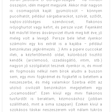
összejön, idén megint megyünk. Akkor már nagyon
is csomagolok kaját: gyümölcsöt – könnyen
pucolhatót, például sárgabarackot, szilvát, szőlőt,
sajtos-zöldséges szendvicset, flakonos
ivójoghurtot vagy kefirt, és persze vizet. Fejenként
két másfél literes ásványvizet ittunk meg két éve, jó
meleg volt a levegő. Persze bele lehet ilyenkor
számolni egy kis extrát is a kajába – például
benzinkutas jégkrémezés. ;) Ami a pipere cuccokat
illeti, a kézfertőtlenítő oldat, különböző tisztító
kendők (arclemosó, izzadásgátló, intim, stb.)
nagyon jó szolgálatot tesznek ilyenkor is, és mivel
én fogmosás nélkül nem bírok aludni a buszon
sem, egy mini fogkrémet és fogkefét is betettem a
neszeszerbe, és még valamikor Szerbia előtt az
utolsó civilizált benzinkúton megejtettem egy
„cicamosdást”. Ezen kívül egy mini flakonos
tusfürdőt is beraktam, kézmosáshoz (jobban
szállítható, mint a sima szappan). Ezeken kívül a
szokásos táskai neszeszerem volt nálam tükrös