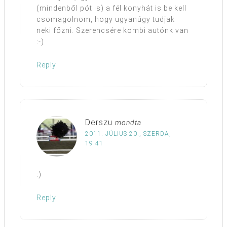
(mindenből pót is) a fél konyhát is be kell
csomagolnom, hogy ugyanúgy tudjak
neki főzni. Szerencsére kombi autónk van
:-)
Reply
Derszu
mondta
2011. JÚLIUS 20., SZERDA,
19:41
:)
Reply