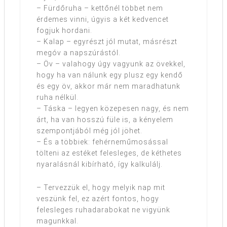
– Fürdőruha – kettőnél többet nem
érdemes vinni, úgyis a két kedvencet
fogjuk hordani.
– Kalap – egyrészt jól mutat, másrészt
megóv a napszúrástól.
– Öv – valahogy úgy vagyunk az övekkel,
hogy ha van nálunk egy plusz egy kendő
és egy öv, akkor már nem maradhatunk
ruha nélkül.
– Táska – legyen közepesen nagy, és nem
árt, ha van hosszú füle is, a kényelem
szempontjából még jól jöhet.
– És a többiek: fehérneműmosással
tölteni az estéket felesleges, de kéthetes
nyaralásnál kibírható, így kalkulálj.
– Tervezzük el, hogy melyik nap mit
veszünk fel, ez azért fontos, hogy
felesleges ruhadarabokat ne vigyünk
magunkkal.