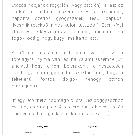
utazás napjának reggelén (vagy estéjén) is, azt az
utolsó pillanatban teszem be – sminkcuccok,
naponta szedős gyógyszerek, fésű, papucs,
ilyesmik (ezekből nincs külön „utazós”). Ezen kívül
előző este kikészítem azt a cuccot, amiben utazni
fogok, odáig, hogy bugyi, melltartó, stb.
A bőrönd általában a hálóban van feltéve a
fotelágyra, nyitva van, és ha valami eszembe jut,
ahelyett, hogy felírom, belerakom. Természetesen
azért egy csomagolólistát szoktam írni, hogy a
feltétlenül fontos dolgok nehogy otthon
maradjanak.
Itt egy letölthető csomagolólista, kézipoggyászhoz
és nagy csomaghoz. A tetejére írhattok nevet is, és
minden családtagnak lehet külön papírkája. :)