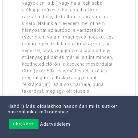
vagyok én…stb.) vagy ha a legkisebb
előkapja művészi hajlamait, akkor
rajzolhat bele, de boltba listaíráshoz is
kiváló. Nálunk a 4 évesem mellől nem
hiányozhat az autóból a varázstábla
(szerintem valami mágneses hacuka, egy
táblára spec tollal tudsz írni/rajzolni, ha
végeztél, csak végighúzol a lap alatt egy
műanyag pálcát és már el is tűnt minden,
kezdheted előről), a kedvenc meséi/dalai
CD-n (akár 50x-es ismétléssel is képes
meghallgatni a Kiskakas gyémánt
félkrajcárját), az alvós párnája, puha
takaróval, meg egy-két plüss a
játszáshoz. Nem tudom, adtam-e ezekkel
ihletet valakinek :o)
Hahó :) Más oldalakhoz hasonlóan mi is sütiket
használunk a működéshez.
Reply
Adatvédelem
Oké, köszi