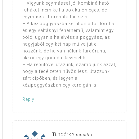
– Vigyünk egymással jól kombinálható
ruhákat, nem kell a sok különleges, de
egymással hordhatatlan szín.
– A kézipoggyászba kerüljön a fürdőruha
és egy váltásnyi fehérnemű, valamint egy
póló, ugyanis ha elvész a poggyász, az
nagyjából egy-két nap múlva jut el
hozzánk, de ha van nálunk fürdőruha,
akkor egy gonddal kevesebb.
– Ha repülővel utazunk, számoljunk azzal,
hogy a fedélzeten hűvös lesz. Utazzunk
zárt cipőben, és legyen a
kézipoggyászban egy kardigán is.
Reply
Tündérke
mondta