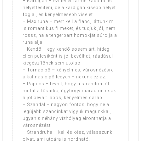
– Kardigán – ezt lehet farmerkabáttal is
helyettesíteni, de a kardigán kisebb helyet
foglal, és kényelmesebb viselet.
– Maxiruha – mert kell a flanc, láttunk mi
is romantikus filmeket, és tudjuk jól, nem
rossz, ha a tengerpart homokját súrolja a
ruha alja.
– Kendő – egy kendő sosem árt, hideg
ellen pulcsiként is jól beválhat, ráadásul
kiegészítőnek sem utolsó.
– Tornacipő – kényelmes, városnézésre
alkalmas cipő legyen – nekünk ez az.
– Papucs – tévhit, hogy a strandon jól
mutat a tűsarkú, úgyhogy maradjon csak
a jól bevált lapos, kényelmes darab.
– Szandál – nagyon fontos, hogy ne a
legújabb szandinkat vigyük magunkkal,
ugyanis néhány vízhólyag elronthatja a
városnézést.
– Strandruha – kell és kész, válasszunk
olyat, ami utcára is hordható.