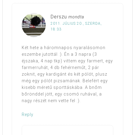
Derszu
mondta
2011. JÚLIUS 20., SZERDA,
18:33
Két hete a háromnapos nyaralásomon
eszembe jutottál :). Én a 3 napra (3
éjszaka, 4 nap tkp) vittem egy farmert, egy
farmerruhát, 4 db fehérneműt, 2 pár
zoknit, egy kardigánt és két pólót, plusz
még egy pólót pizsamának. Belefért egy
kisebb méretű sporttáskába. A bnőm
bőrönddel jött, egy csomó ruhával, a
nagy részét nem vette fel :).
Reply