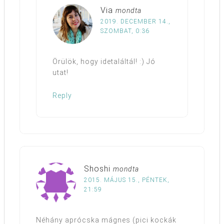
Via
mondta
2019. DECEMBER 14.,
SZOMBAT, 0:36
Örülök, hogy idetaláltál! :) Jó
utat!
Reply
Shoshi
mondta
2015. MÁJUS 15., PÉNTEK,
21:59
Néhány aprócska mágnes (pici kockák