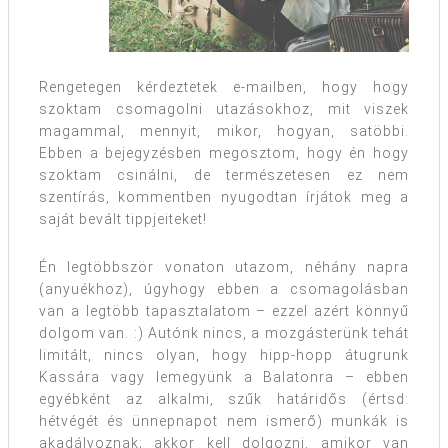
Rengetegen kérdeztetek e-mailben, hogy hogy
szoktam csomagolni utazásokhoz, mit viszek
magammal, mennyit, mikor, hogyan, satöbbi.
Ebben a bejegyzésben megosztom, hogy én hogy
szoktam csinálni, de természetesen ez nem
szentírás, kommentben nyugodtan írjátok meg a
saját bevált tippjeiteket!
Én legtöbbször vonaton utazom, néhány napra
(anyuékhoz), úgyhogy ebben a csomagolásban
van a legtöbb tapasztalatom – ezzel azért könnyű
dolgom van. :) Autónk nincs, a mozgásterünk tehát
limitált, nincs olyan, hogy hipp-hopp átugrunk
Kassára vagy lemegyünk a Balatonra – ebben
egyébként az alkalmi, szűk határidős (értsd:
hétvégét és ünnepnapot nem ismerő) munkák is
akadályoznak; akkor kell dolgozni, amikor van