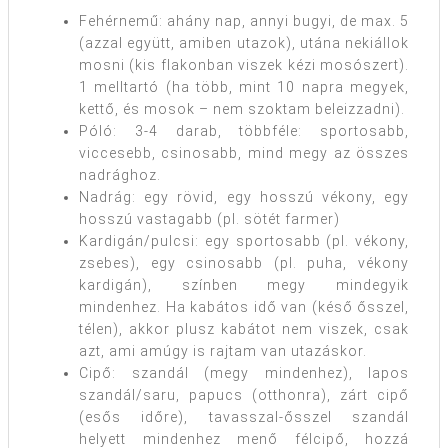
Fehérnemű: ahány nap, annyi bugyi, de max. 5
(azzal együtt, amiben utazok), utána nekiállok
mosni (kis flakonban viszek kézi mosószert).
1 melltartó (ha több, mint 10 napra megyek,
kettő, és mosok – nem szoktam beleizzadni).
Póló: 3-4 darab, többféle: sportosabb,
viccesebb, csinosabb, mind megy az összes
nadrághoz.
Nadrág: egy rövid, egy hosszú vékony, egy
hosszú vastagabb (pl. sötét farmer)
Kardigán/pulcsi: egy sportosabb (pl. vékony,
zsebes), egy csinosabb (pl. puha, vékony
kardigán), színben megy mindegyik
mindenhez. Ha kabátos idő van (késő ősszel,
télen), akkor plusz kabátot nem viszek, csak
azt, ami amúgy is rajtam van utazáskor.
Cipő: szandál (megy mindenhez), lapos
szandál/saru, papucs (otthonra), zárt cipő
(esős időre), tavasszal-ősszel szandál
helyett mindenhez menő félcipő, hozzá