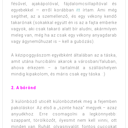
fésűvel, ajakápolóval, fájdalomcsillapítóval és
egyebekkel — erről korábban
itt
írtam. Ami még
segíthet, az a szemellenző, és egy vékony kendő
takarónak (sokakkal együtt én is az a fajta emberke
vagyok, aki csak takaró alatt bír aludni, akármilyen
meleg van, még ha az csak egy vékony anyagdarab
vagy ágyneműhuzat is – kell a gubózás).
A kézipoggyászom egyébként általában az a táska,
amit utána hurcibálni akarok a városban/faluban,
ahova érkezem – a tartalmát a szálláshelyen
mindig kipakolom, és máris csak egy táska. :)
2. A bőrönd
3 különböző uticélt különböztetek meg a fejemben
pakoláskor. Az első a „szinte haza” megyek – azaz
anyuékhoz. Erre csomagolni a legkönnyebb:
szappant, törölközőt, ilyesmit nem kell vinni, ott
minden van. Ruhát, olvasnivalót, fontos cuccokat