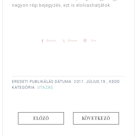
nagyon régi bejegyzés, ezt is elolvashatjátok.
Share
Share
Pin
EREDETI PUBLIKÁLÁS DÁTUMA:
2011. JÚLIUS 19., KEDD
KATEGÓRIA:
UTAZÁS
ELŐZŐ
KÖVETKEZŐ