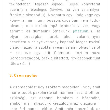
tekintetében, teljesen egyedi. Teljes könyvtárat
szerintem felesleges (kivéve, ha van valamilyen
frankó e-olvasód ;)). A vonatra egy újság vagy egy
könyv a minimum, buszon/kocsiban nem tudok
olvasni, oda inkább mp3 lejátszót viszek, vagy
semmit, és dumálunk (éneklünk,
játszunk
…). Ha
olyan országban járok, ahol valamennyire
beszélem a célnyelvet vagy kapható idegen nyelvű
újság, hazaútra szoktam venni valami olvasnivalót
– két éve egy brit Glamourt hoztam haza
Görögországból, órákig kitartott, rövidebbnek tűnt
tőle az út. :)
3. Csomagolás
A csomagolást úgy szoktam megoldani, hogy amit
már el tudok pakolni (tehát már nem lesz rá otthon
szükség), azt azonnal berakom a bőröndbe,
amikor már elkezdünk készülődni az utazásra –
akár 3-4 nappal előtte. Amit még használok az