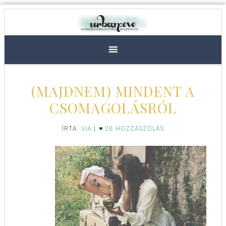
(MAJDNEM) MINDENT A
CSOMAGOLÁSRÓL
ÍRTA:
VIA
|
28 HOZZÁSZÓLÁS