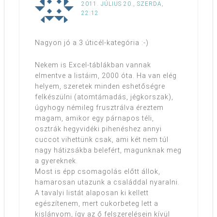
2011. JÚLIUS 20., SZERDA,
22:12
Nagyon jó a 3 úticél-kategória :-)
Nekem is Excel-táblákban vannak
elmentve a listáim, 2000 óta. Ha van elég
helyem, szeretek minden eshetőségre
felkészülni (atomtámadás, jégkorszak),
úgyhogy némileg frusztrálva éreztem
magam, amikor egy párnapos téli,
osztrák hegyvidéki pihenéshez annyi
cuccot vihettünk csak, ami két nem túl
nagy hátizsákba belefért, magunknak meg
a gyereknek.
Most is épp csomagolás előtt állok,
hamarosan utazunk a családdal nyaralni.
A tavalyi listát alaposan ki kellett
egészítenem, mert cukorbeteg lett a
kislányom, így az ő felszerelésein kívül