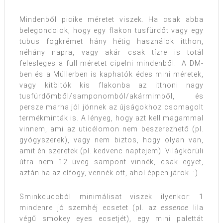
Mindenből picike méretet viszek. Ha csak abba
belegondolok, hogy egy flakon tusfürdőt vagy egy
tubus fogkrémet hány hétig használok itthon,
néhány napra, vagy akár csak tízre is totál
felesleges a full méretet cipelni mindenből. A DM-
ben és a Müllerben is kaphatók édes mini méretek,
vagy kitöltök kis flakonba az itthoni nagy
tusfürdőmből/samponomból/akármimből, és
persze marha jól jönnek az újságokhoz csomagolt
termékminták is. A lényeg, hogy azt kell magammal
vinnem, ami az uticélomon nem beszerezhető (pl.
gyógyszerek), vagy nem biztos, hogy olyan van,
amit én szeretek (pl. kedvenc naptejem). Világkörüli
útra nem 12 üveg sampont vinnék, csak egyet,
aztán ha az elfogy, vennék ott, ahol éppen járok. :)
Sminkcuccból minimálisat viszek ilyenkor: 1
mindenre jó szemhéj ecsetet (pl. az
essence
lila
végű smokey eyes ecsetjét), egy mini palettát