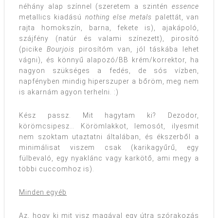
néhány alap színnel (szeretem a szintén
essence
metallics kiadású
nothing else metals
palettát, van
rajta homokszín, barna, fekete is), ajakápoló,
szájfény (natúr és valami színezett), pirosító
(picike
Bourjois
pirosítóm van, jól táskába lehet
vágni), és könnyű alapozó/BB krém/korrektor, ha
nagyon szükséges a fedés, de sós vízben,
napfényben mindig hiperszuper a bőröm, meg nem
is akarnám agyon terhelni. :)
Kész passz. Mit hagytam ki? Dezodor,
körömcsipesz… Körömlakkot, lemosót, ilyesmit
nem szoktam utaztatni általában, és ékszerből a
minimálisat viszem csak (karikagyűrű, egy
fülbevaló, egy nyaklánc vagy karkötő, ami megy a
többi cuccomhoz is).
Minden egyéb
Az, hogy ki mit visz magával egy útra szórakozás