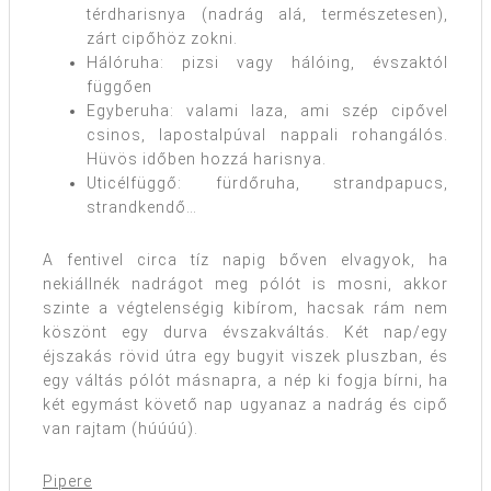
térdharisnya (nadrág alá, természetesen),
zárt cipőhöz zokni.
Hálóruha: pizsi vagy hálóing, évszaktól
függően
Egyberuha: valami laza, ami szép cipővel
csinos, lapostalpúval nappali rohangálós.
Hüvös időben hozzá harisnya.
Uticélfüggő: fürdőruha, strandpapucs,
strandkendő…
A fentivel circa tíz napig bőven elvagyok, ha
nekiállnék nadrágot meg pólót is mosni, akkor
szinte a végtelenségig kibírom, hacsak rám nem
köszönt egy durva évszakváltás. Két nap/egy
éjszakás rövid útra egy bugyit viszek pluszban, és
egy váltás pólót másnapra, a nép ki fogja bírni, ha
két egymást követő nap ugyanaz a nadrág és cipő
van rajtam (húúúú).
Pipere