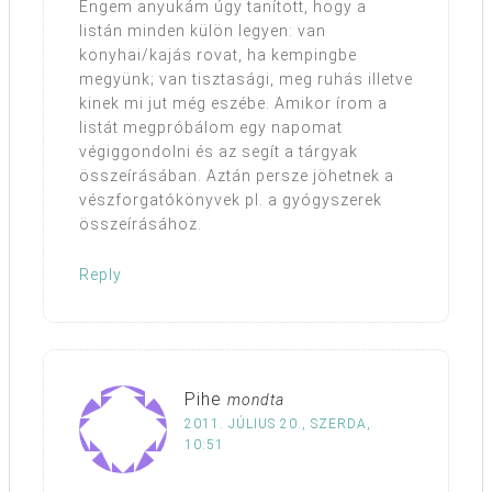
Engem anyukám úgy tanított, hogy a
listán minden külön legyen: van
konyhai/kajás rovat, ha kempingbe
megyünk; van tisztasági, meg ruhás illetve
kinek mi jut még eszébe. Amikor írom a
listát megpróbálom egy napomat
végiggondolni és az segít a tárgyak
összeírásában. Aztán persze jöhetnek a
vészforgatókönyvek pl. a gyógyszerek
összeírásához.
Reply
Pihe
mondta
2011. JÚLIUS 20., SZERDA,
10:51