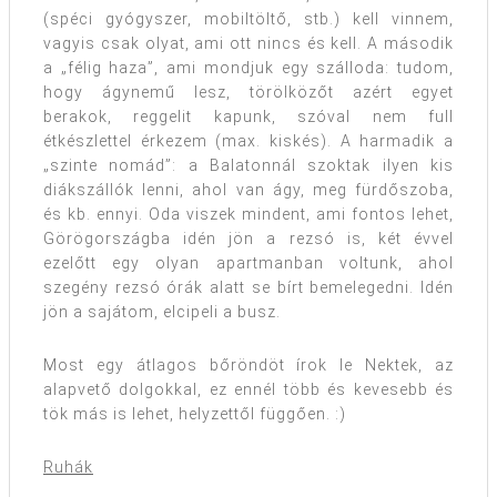
(spéci gyógyszer, mobiltöltő, stb.) kell vinnem,
vagyis csak olyat, ami ott nincs és kell. A második
a „félig haza”, ami mondjuk egy szálloda: tudom,
hogy ágynemű lesz, törölközőt azért egyet
berakok, reggelit kapunk, szóval nem full
étkészlettel érkezem (max. kiskés). A harmadik a
„szinte nomád”: a Balatonnál szoktak ilyen kis
diákszállók lenni, ahol van ágy, meg fürdőszoba,
és kb. ennyi. Oda viszek mindent, ami fontos lehet,
Görögországba idén jön a rezsó is, két évvel
ezelőtt egy olyan apartmanban voltunk, ahol
szegény rezsó órák alatt se bírt bemelegedni. Idén
jön a sajátom, elcipeli a busz.
Most egy átlagos bőröndöt írok le Nektek, az
alapvető dolgokkal, ez ennél több és kevesebb és
tök más is lehet, helyzettől függően. :)
Ruhák