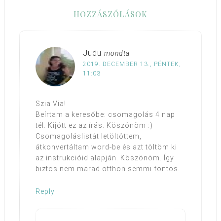
HOZZÁSZÓLÁSOK
Judu
mondta
2019. DECEMBER 13., PÉNTEK,
11:03
Szia Via!
Beírtam a keresőbe: csomagolás 4 nap
tél. Kijött ez az írás. Köszönöm :)
Csomagoláslistát letöltöttem,
átkonvertáltam word-be és azt töltöm ki
az instrukcióid alapján. Köszönöm. Így
biztos nem marad otthon semmi fontos.
Reply