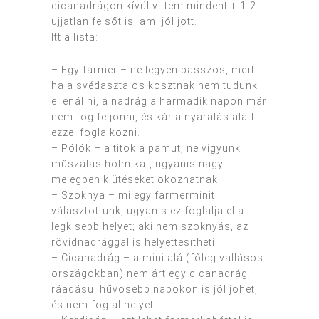
cicanadrágon kívül vittem mindent + 1-2
ujjatlan felsőt is, ami jól jött.
Itt a lista:
– Egy farmer – ne legyen passzos, mert
ha a svédasztalos kosztnak nem tudunk
ellenállni, a nadrág a harmadik napon már
nem fog feljönni, és kár a nyaralás alatt
ezzel foglalkozni.
– Pólók – a titok a pamut, ne vigyünk
műszálas holmikat, ugyanis nagy
melegben kiütéseket okozhatnak.
– Szoknya – mi egy farmerminit
választottunk, ugyanis ez foglalja el a
legkisebb helyet; aki nem szoknyás, az
rövidnadrággal is helyettesítheti.
– Cicanadrág – a mini alá (főleg vallásos
országokban) nem árt egy cicanadrág,
ráadásul hűvösebb napokon is jól jöhet,
és nem foglal helyet.