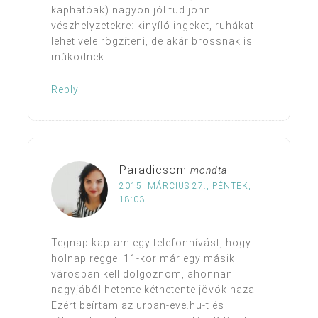
kaphatóak) nagyon jól tud jönni
vészhelyzetekre: kinyíló ingeket, ruhákat
lehet vele rögzíteni, de akár brossnak is
működnek
Reply
Paradicsom
mondta
2015. MÁRCIUS 27., PÉNTEK,
18:03
Tegnap kaptam egy telefonhívást, hogy
holnap reggel 11-kor már egy másik
városban kell dolgoznom, ahonnan
nagyjából hetente kéthetente jövök haza.
Ezért beírtam az urban-eve.hu-t és