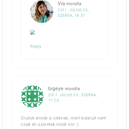
Via
mondta
2011. JÚLIUS 20.,
SZERDA, 18:37
Reply
bigeye
mondta
2011. JÚLIUS 20., SZERDA,
17:20
Örülök ennek a cikknek, mert kiderült nem
csak én szeretek listát írni :)