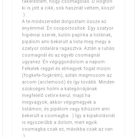
rákerestem, hogy csomagolás :D Rögtön
ki is jött a cikk, sok hasznát vettem, köszi!
:)
A te módszeredet dolgoztam össze az
enyémmel. Én csoportosítok: Egy szatyor
higiéniai szerek, külön papírka a listának,
pipálom ami bekerült a lista meg megy a
szatyor oldalára ragasztva. Aztán a ruhás
csomagnál és az egyéb csomagnál
ugyanez. Én végiggondolom a napom:
Felkelek reggel és elmegyek fogat mosni
(fogkefe-fogkrém), aztán megmosom az
arcom (arclemosó) és így tovább. Minden
szükséges holmi a kategóriájának
megfelelő cetlire kerül, majd ha
megvagyok, akkor végigmegyek a
listámon, és pipálom vagy kihúzom ami
bekerült a csomagba. :) Így a kipakolásnál
is egyszerűbb a dolom, mert egyik
csomagba csak ez, másikba csak az van
:)