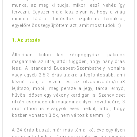
munka, az meg ki tudja, mikor lesz? Nehéz így
tervezni. Egyszer majd lesz olyan is, hogy a világ
minden tájáról tudósítok izgalmas témákról,
egyelőre összegyűjtöttem azt, amit most tudok. :)
1. Az utazás
Általában külön kis kézipoggyászt pakolok
magamnak az útra, attól függően, hogy hány órás
lesz. A standard Budapest-Szombathely vonalra
vagy egyéb 2,5-3 órás utakra a legfontosabb, ami
kéznél van, a vizem és az olvasnivalóm/mp3
lejátszó, mobil, meg persze a jegy, tárca, ernyő,
hűvös időben egy vékony kardigán is. Szendvicset
ritkán csomagolok magamnak ilyen rövid időre, 3
órát itthon is elvagyok evés nélkül, attól, hogy
közben vonaton ülök, nem változik semmi. :)
A 24 órás buszút már más téma, két éve egy ilyen
során jutottunk el Görögországba — ha minden