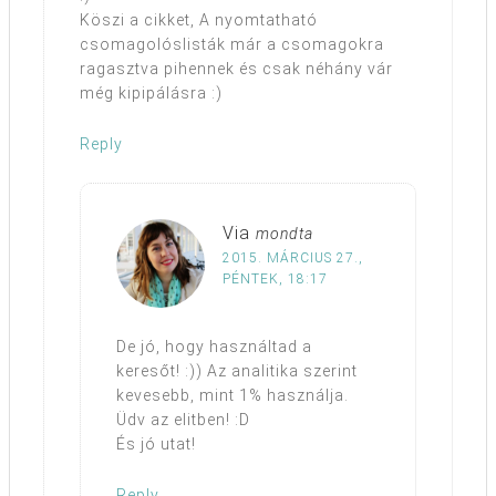
Köszi a cikket, A nyomtatható
csomagolóslisták már a csomagokra
ragasztva pihennek és csak néhány vár
még kipipálásra :)
Reply
Via
mondta
2015. MÁRCIUS 27.,
PÉNTEK, 18:17
De jó, hogy használtad a
keresőt! :)) Az analitika szerint
kevesebb, mint 1% használja.
Üdv az elitben! :D
És jó utat!
Reply