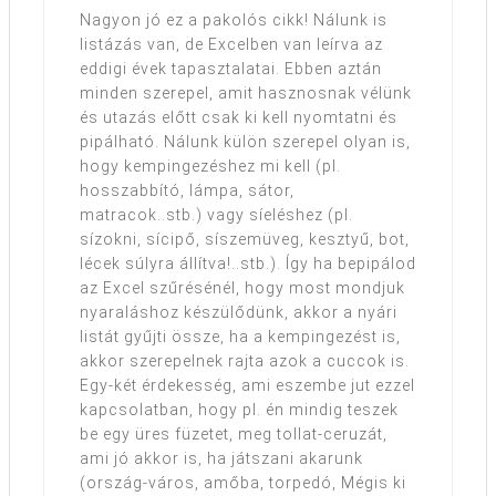
Nagyon jó ez a pakolós cikk! Nálunk is
listázás van, de Excelben van leírva az
eddigi évek tapasztalatai. Ebben aztán
minden szerepel, amit hasznosnak vélünk
és utazás előtt csak ki kell nyomtatni és
pipálható. Nálunk külön szerepel olyan is,
hogy kempingezéshez mi kell (pl.
hosszabbító, lámpa, sátor,
matracok..stb.) vagy síeléshez (pl.
sízokni, sícipő, síszemüveg, kesztyű, bot,
lécek súlyra állítva!..stb.). Így ha bepipálod
az Excel szűrésénél, hogy most mondjuk
nyaraláshoz készülődünk, akkor a nyári
listát gyűjti össze, ha a kempingezést is,
akkor szerepelnek rajta azok a cuccok is.
Egy-két érdekesség, ami eszembe jut ezzel
kapcsolatban, hogy pl. én mindig teszek
be egy üres füzetet, meg tollat-ceruzát,
ami jó akkor is, ha játszani akarunk
(ország-város, amőba, torpedó, Mégis ki