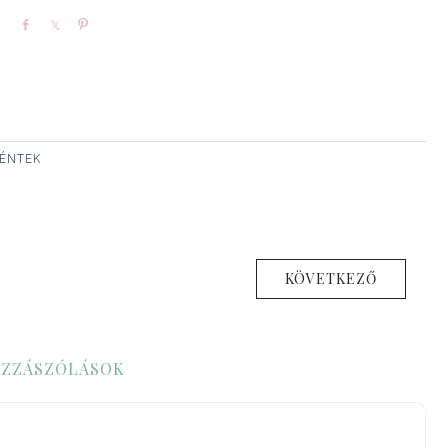
Share
Share
Pin
 PÉNTEK
KÖVETKEZŐ
ZZÁSZÓLÁSOK