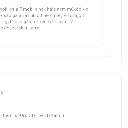
gyok, és a T-mobile-nak hála nem működik a
szolgálatra küldött levél meg visszajött.
gyfélszolgálatot kéne elérnem. :-/
ok huzatokat varrni.
48
tthon is -Örs v teriben láttam ;)