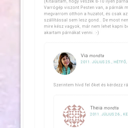
(Kitaláltam, hogy veszek 8-10 ilyen párn
Varrógép viszont Pesten van, a párnák me
megvarrom otthon a huzatot, és csak azt
szállítással sem lesz gond… De most ne
mire kész vagyok, már nem lehet kapni b
akartam párnákat venni. :-)
Via
mondta
2011. JÚLIUS 25., HÉTFŐ,
Szerintem hívd fel őket és kérdezz rá!
Theia
mondta
2011. JÚLIUS 26., K