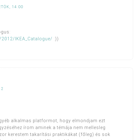
RTÖK, 14:00
ógus:
u/2012/IKEA_Catalogue/
:))
12
egyéb alkalmas platformot, hogy elmondjam ezt
gyzéséhez írom aminek a témája nem mellesleg
 kerestem takarítási praktikákat (főleg) és sok