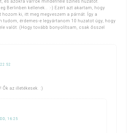
át, és azokra varrok mindenféle színes huzatot.
g Berlinben kellenek… :-) Ezért azt akartam, hogy
 hozom ki, itt meg megveszem a párnát. Így a
m tudom, érdemes-e legyártanom 10 huzatot úgy, hogy
ele valót. (Hogy tovább bonyolítsam, csak ősszel
 22:52
 Ők az illetékesek. :)
EDD, 16:25