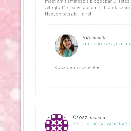
mást amit említesz a blogodban,… Tetszik
„elfojtott” kreativitást amit itt látok szárn
Nagyon tetszik! Hajrá!
Via
mondta
2011. JÚLIUS 27., SZERDA
Köszönöm szépen! ♥
Csoszi
mondta
2011. JÚLIUS 24., VASÁRNAP, 