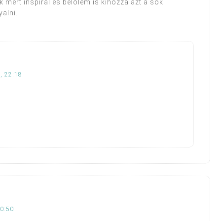
 mert inspirál és belőlem is kihozza azt a sok
yalni.
, 22:18
20:50