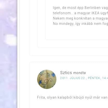
Igen, de most épp Berlinben va
telefonom… a magyar IKEA ügyfél
Nekem meg konkrétan a magyar ü
No mindegy, így inkább nem fog
Sztics
mondta
2011. JÚLIUS 22., PÉNTEK, 14:
Frita, olyan kalapból kibújó nyúl már van i