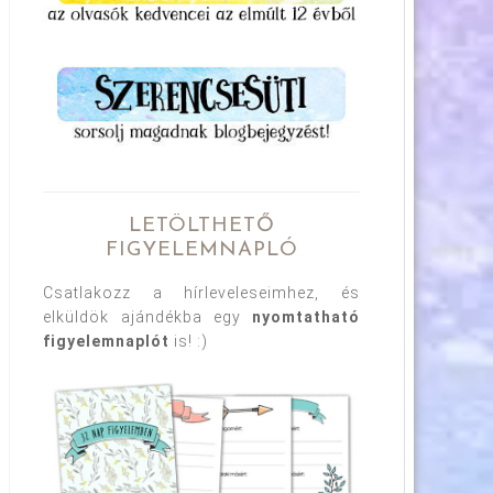
LETÖLTHETŐ
FIGYELEMNAPLÓ
Csatlakozz a hírleveleseimhez, és
elküldök ajándékba egy
nyomtatható
figyelemnaplót
is! :)