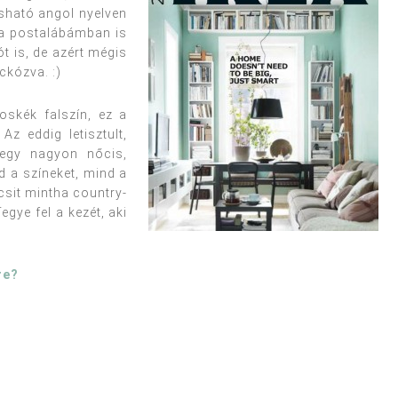
asható angol nyelven
 a postalábámban is
t is, de azért mégis
ckózva. :)
oskék falszín, ez a
z eddig letisztult,
 egy nagyon nőcis,
d a színeket, mind a
csit mintha country-
egye fel a kezét, aki
re?