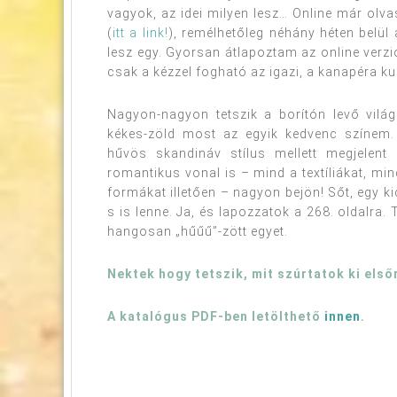
vagyok, az idei milyen lesz… Online már olv
(
itt a link!
), remélhetőleg néhány héten belül
lesz egy. Gyorsan átlapoztam az online verzió
csak a kézzel fogható az igazi, a kanapéra ku
Nagyon-nagyon tetszik a borítón levő világ
kékes-zöld most az egyik kedvenc színem. A
hűvös skandináv stílus mellett megjelent
romantikus vonal is – mind a textíliákat, min
formákat illetően – nagyon bejön! Sőt, egy ki
s is lenne. Ja, és lapozzatok a 268. oldalra. T
hangosan „hűűű”-zött egyet.
Nektek hogy tetszik, mit szúrtatok ki első
A katalógus PDF-ben letölthető
innen
.