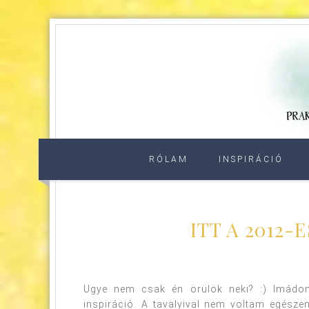
RÓLAM
INSPIRÁCIÓ
ITT A 2012-
Ugye nem csak én örülök neki? :) Imádo
inspiráció. A tavalyival nem voltam egészen