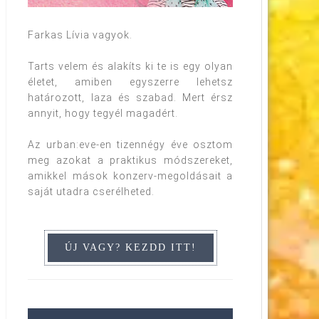
Farkas Lívia vagyok.
Tarts velem és alakíts ki te is egy olyan
életet, amiben egyszerre lehetsz
határozott, laza és szabad. Mert érsz
annyit, hogy tegyél magadért.
Az urban:eve-en tizennégy éve osztom
meg azokat a praktikus módszereket,
amikkel mások konzerv-megoldásait a
saját utadra cserélheted.