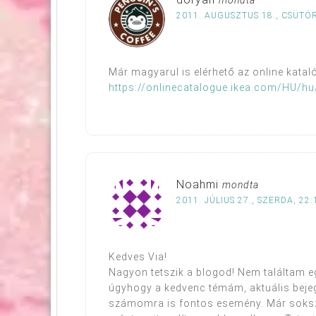
2011. AUGUSZTUS 18., CSÜTÖ
Már magyarul is elérhető az online katal
https://onlinecatalogue.ikea.com/HU/h
Noahmi
mondta
2011. JÚLIUS 27., SZERDA, 22:
Kedves Via!
Nagyon tetszik a blogod! Nem találtam 
úgyhogy a kedvenc témám, aktuális beje
számomra is fontos esemény. Már sokszor