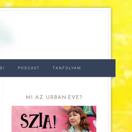
G!
PODCAST
TANFOLYAM
MI AZ URBAN:EVE?