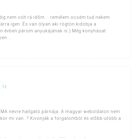
dig nem volt rá időm…. remélem öcsém tud nekem
árra igen. És van olyan aki rögtön kidobja a
nden évben párom anyukájának is:) Még konyhásat
ben…..
2:12
IRMA névre hallgató párnája. A magyar weboldalon nem
enkor mi van…? Kivonják a forgalomból és előbb-utóbb a