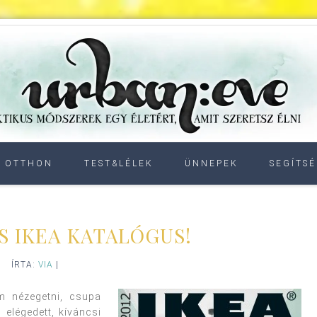
OTTHON
TEST&LÉLEK
ÜNNEPEK
SEGÍTSÉ
ES IKEA KATALÓGUS!
ÍRTA:
VIA
|
m nézegetni, csupa
 elégedett, kíváncsi