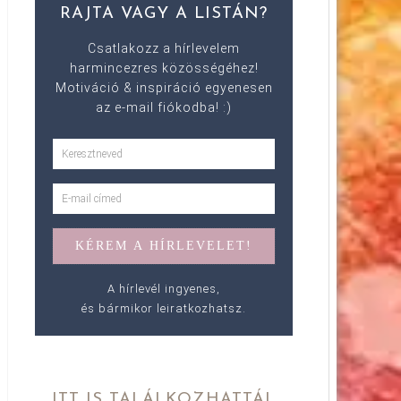
RAJTA VAGY A LISTÁN?
Csatlakozz a hírlevelem
harmincezres közösségéhez!
Motiváció & inspiráció egyenesen
az e-mail fiókodba! :)
A hírlevél ingyenes,
és bármikor leiratkozhatsz.
ITT IS TALÁLKOZHATTÁL