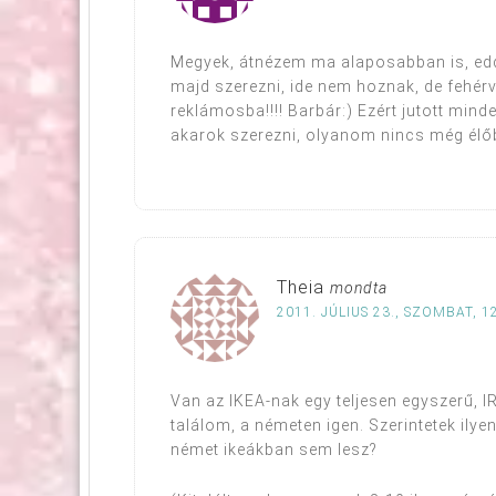
Megyek, átnézem ma alaposabban is, ed
majd szerezni, ide nem hoznak, de fehérv
reklámosba!!!! Barbár:) Ezért jutott mi
akarok szerezni, olyanom nincs még élő
Theia
mondta
2011. JÚLIUS 23., SZOMBAT, 1
Van az IKEA-nak egy teljesen egyszerű, 
találom, a németen igen. Szerintetek ily
német ikeákban sem lesz?