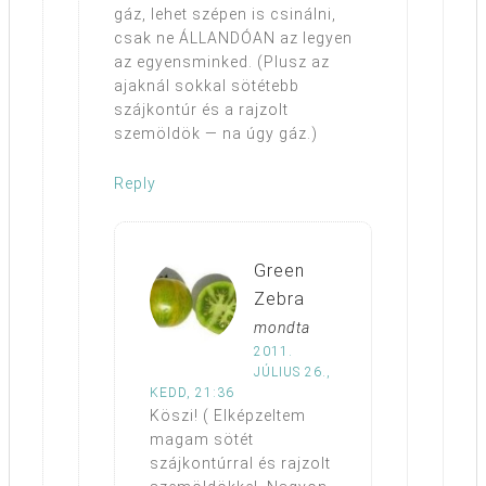
gáz, lehet szépen is csinálni,
csak ne ÁLLANDÓAN az legyen
az egyensminked. (Plusz az
ajaknál sokkal sötétebb
szájkontúr és a rajzolt
szemöldök — na úgy gáz.)
Reply
Green
Zebra
mondta
2011.
JÚLIUS 26.,
KEDD, 21:36
Köszi! ( Elképzeltem
magam sötét
szájkontúrral és rajzolt