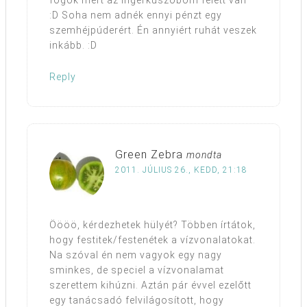
fogok mert az ingerküszöböm felett van
:D Soha nem adnék ennyi pénzt egy
szemhéjpúderért. Én annyiért ruhát veszek
inkább. :D
Reply
Green Zebra
mondta
2011. JÚLIUS 26., KEDD, 21:18
Öööö, kérdezhetek hülyét? Többen írtátok,
hogy festitek/festenétek a vízvonalatokat.
Na szóval én nem vagyok egy nagy
sminkes, de speciel a vízvonalamat
szerettem kihúzni. Aztán pár évvel ezelőtt
egy tanácsadó felvilágosított, hogy