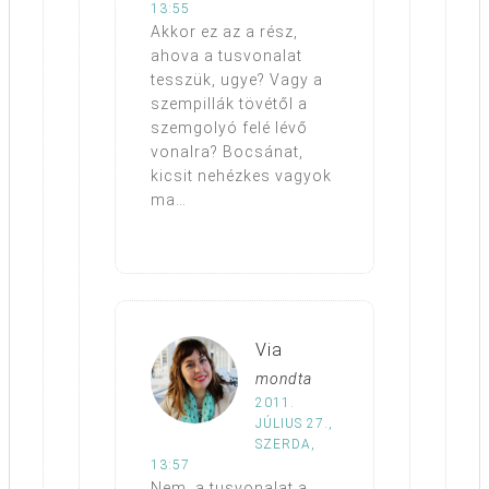
13:55
Akkor ez az a rész,
ahova a tusvonalat
tesszük, ugye? Vagy a
szempillák tövétől a
szemgolyó felé lévő
vonalra? Bocsánat,
kicsit nehézkes vagyok
ma…
Via
mondta
2011.
JÚLIUS 27.,
SZERDA,
13:57
Nem, a tusvonalat a