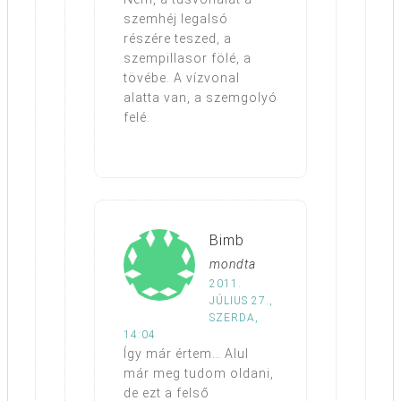
szemhéj legalsó
részére teszed, a
szempillasor fölé, a
tövébe. A vízvonal
alatta van, a szemgolyó
felé.
Bimb
mondta
2011.
JÚLIUS 27.,
SZERDA,
14:04
Így már értem… Alul
már meg tudom oldani,
de ezt a felső