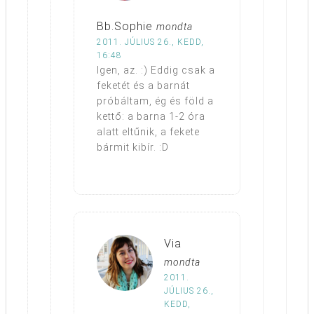
Bb.Sophie
mondta
2011. JÚLIUS 26., KEDD,
16:48
Igen, az. :) Eddig csak a
feketét és a barnát
próbáltam, ég és föld a
kettő: a barna 1-2 óra
alatt eltűnik, a fekete
bármit kibír. :D
Via
mondta
2011.
JÚLIUS 26.,
KEDD,