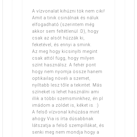
A vízvonalat kihúzni tök nem ciki!
Amit a tinik csinálnak és náluk
elfogadható (szerintem még
akkor sem feltétlenül :D), hogy
csak az alsót húzzák ki,
feketével, és ennyi a smink.
Az meg hogy kicsinyíti megint
csak attól függ, hogy milyen
színt használsz. A fehér pont
hogy nem nyomja össze hanem
optikailag növeli a szemet,
nyíltabb lesz tőle a tekintet. Más
színeket is lehet használni ami
illik a többi szemsminkhez, én pl
imádom a zöldet is, kéket is. :)
A felső vízvonal kihúzása mint
ahogy Via is írta dúsabbnak
látszatja a felső szempillákat, és
senki meg nem mondja hogy a