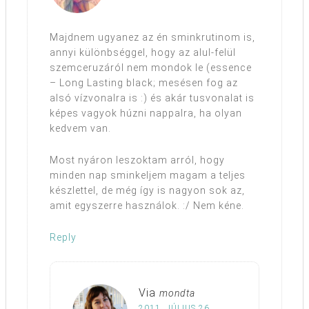
Majdnem ugyanez az én sminkrutinom is,
annyi különbséggel, hogy az alul-felül
szemceruzáról nem mondok le (essence
– Long Lasting black; mesésen fog az
alsó vízvonalra is :) és akár tusvonalat is
képes vagyok húzni nappalra, ha olyan
kedvem van.
Most nyáron leszoktam arról, hogy
minden nap sminkeljem magam a teljes
készlettel, de még így is nagyon sok az,
amit egyszerre használok. :/ Nem kéne.
Reply
Via
mondta
2011. JÚLIUS 26.,