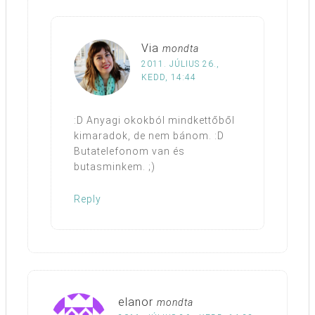
Via
mondta
2011. JÚLIUS 26.,
KEDD, 14:44
:D Anyagi okokból mindkettőből
kimaradok, de nem bánom. :D
Butatelefonom van és
butasminkem. ;)
Reply
elanor
mondta