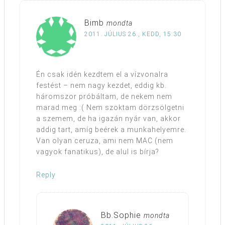
Bimb
mondta
2011. JÚLIUS 26., KEDD, 15:30
Én csak idén kezdtem el a vízvonalra
festést – nem nagy kezdet, eddig kb.
háromszor próbáltam, de nekem nem
marad meg :( Nem szoktam dörzsölgetni
a szemem, de ha igazán nyár van, akkor
addig tart, amíg beérek a munkahelyemre.
Van olyan ceruza, ami nem MAC (nem
vagyok fanatikus), de alul is bírja?
Reply
Bb.Sophie
mondta