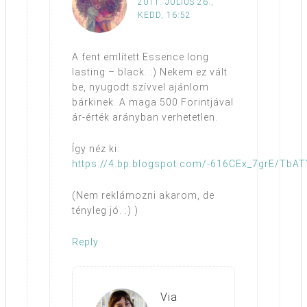
2011. JÚLIUS 26.,
KEDD, 16:52
A fent említett Essence long
lasting – black. :) Nekem ez vált
be, nyugodt szívvel ajánlom
bárkinek. A maga 500 Forintjával
ár-érték arányban verhetetlen.
Így néz ki:
https://4.bp.blogspot.com/-616CEx_7grE/T
(Nem reklámozni akarom, de
tényleg jó. :) )
Reply
Via