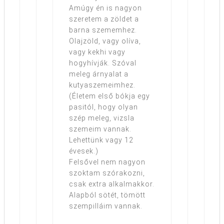
Amúgy én is nagyon
szeretem a zöldet a
barna szememhez.
Olajzöld, vagy olíva,
vagy kekhi vagy
hogyhívják. Szóval
meleg árnyalat a
kutyaszemeimhez.
(Életem első bókja egy
pasitól, hogy olyan
szép meleg, vizsla
szemeim vannak.
Lehettünk vagy 12
évesek.)
Felsővel nem nagyon
szoktam szórakozni,
csak extra alkalmakkor.
Alapból sötét, tömött
szempilláim vannak.