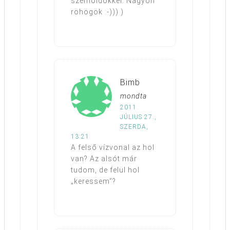
szemöldökkel. Nagyon
röhögök :-))) )
Bimb
mondta
2011.
JÚLIUS 27.,
SZERDA,
13:21
A felső vízvonal az hol
van? Az alsót már
tudom, de felül hol
„keressem”?