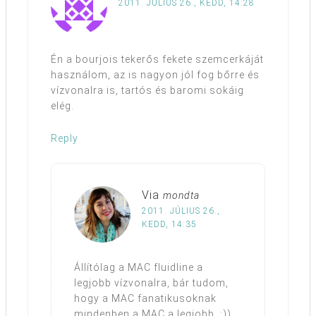
2011. JÚLIUS 26., KEDD, 14:28
Én a bourjois tekerős fekete szemcerkáját
használom, az is nagyon jól fog bőrre és
vízvonalra is, tartós és baromi sokáig
elég.
Reply
Via
mondta
2011. JÚLIUS 26.,
KEDD, 14:35
Állítólag a MAC fluidline a
legjobb vízvonalra, bár tudom,
hogy a MAC fanatikusoknak
mindenben a MAC a legjobb. :))