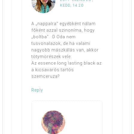
KEDD, 14:20
A „nappalra” egyébként nálam
főként azzal szinoníma, hogy
„boltba”. :D Oda nem
tusvonalazok, de ha valami
nagyobb mászkálás van, akkor
tötymörészek vele.
Az essence long lasting black az
a kicsavarós tartós
szemceruza?
Reply