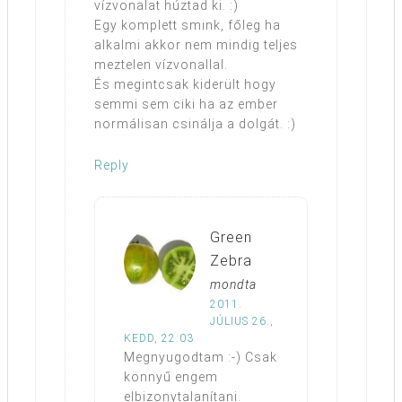
vízvonalat húztad ki. :)
Egy komplett smink, főleg ha
alkalmi akkor nem mindig teljes
meztelen vízvonallal.
És megintcsak kiderült hogy
semmi sem ciki ha az ember
normálisan csinálja a dolgát. :)
Reply
Green
Zebra
mondta
2011.
JÚLIUS 26.,
KEDD, 22:03
Megnyugodtam :-) Csak
könnyű engem
elbizonytalanítani.