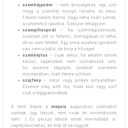
szemhéjpúder
– nem árnyalgatok, egy szín
megy a szemhéj mozgó részére, és kész.
Főként valami barna. Vagy néha nyári színek,
a ruhámhoz igazítva. Sokszor elhagyom.
szempillaspirál
– ha szemhéjpúderezek,
szoktam ezt is feltenni, önmagában is néha,
de ez sem feltétel. Egy sima
essence
spirálom
van, nem vízálló, de bírja a hőséget.
szemhéjtus
– csak akkor, ha alkalmi smink
készül, napközben nem szórakozok vele.
Az
essence
tégelyes zselését szeretem
mostanában, matt fekete színben.
szájfény
– natúr vagy pinkes árnyalatban.
Essence
stay with me, nude xxxl vagy surf
club a leggyakoribbak.
A fenti képek a
maquia
augusztusi számából
vannak, úgy látszik, nem csak én minimálozok
idén. :) És persze létezik ennél minimálabb is:
naptej+korrektor, és már itt se vagyok.