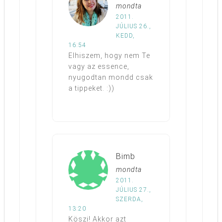
mondta
2011.
JÚLIUS 26.,
KEDD,
16:54
Elhiszem, hogy nem Te
vagy az essence,
nyugodtan mondd csak
a tippeket. :))
Bimb
mondta
2011.
JÚLIUS 27.,
SZERDA,
13:20
Köszi! Akkor azt