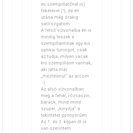
és szempillatőnél is)
feketével (!), de én
utána még órákig
satírozgatom.
A felső vízvonalba én is
mindig teszek a
szempilláimnak egy kis
optikai tuningot, csak
az tudja, milyen vacak
kis szempilláim vannak,
aki látta már
„meztelenül” az arcom
:-)
Az alsó vízvonalban
meg a fehér, rózsaszín,
barack, mind-mind
szuper, „kinyitja” a
tekintetet gyönyörűen.
Az 1. és 2. képen itt is
van szerintem.