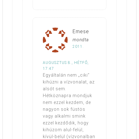
Emese
mondta
2011.
AUGUSZTUS 8., HÉTFŐ,
17:47
Egyáltalán nem „ciki”
kihúzni a vízvonalat, az
alsót sem.
Hétköznapra mondjuk
nem ezzel kezdem, de
nagyon sok füstös
vagy alkalmi smink
ezzel kezdődik, hogy
kihúzom alul-felül,
kívül-belül (vízvonalban