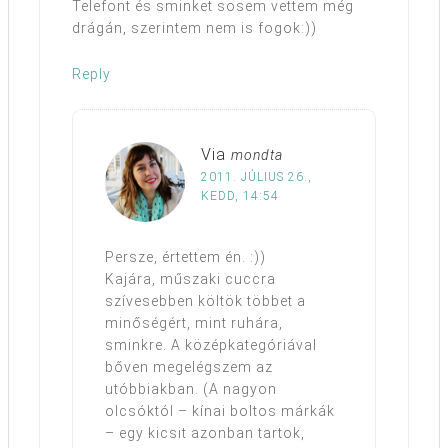
Telefont és sminket sosem vettem még
drágán, szerintem nem is fogok:))
Reply
Via
mondta
2011. JÚLIUS 26.,
KEDD, 14:54
Persze, értettem én. :))
Kajára, műszaki cuccra
szívesebben költök többet a
minőségért, mint ruhára,
sminkre. A középkategóriával
bőven megelégszem az
utóbbiakban. (A nagyon
olcsóktól – kínai boltos márkák
– egy kicsit azonban tartok,