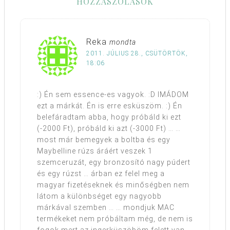
HOZZÁSZÓLÁSOK
Reka
mondta
2011. JÚLIUS 28., CSÜTÖRTÖK,
18:06
:) Én sem essence-es vagyok. :D IMÁDOM
ezt a márkát. Én is erre esküszöm. :) Én
belefáradtam abba, hogy próbáld ki ezt
(-2000 Ft), próbáld ki azt (-3000 Ft) … …
most már bemegyek a boltba és egy
Maybelline rúzs áráért veszek 1
szemceruzát, egy bronzosító nagy púdert
és egy rúzst … árban ez felel meg a
magyar fizetéseknek és minőségben nem
látom a különbséget egy nagyobb
márkával szemben … … mondjuk MAC
termékeket nem próbáltam még, de nem is