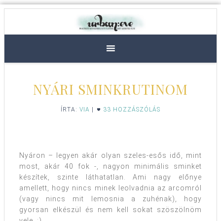
NYÁRI SMINKRUTINOM
ÍRTA:
VIA
|
33 HOZZÁSZÓLÁS
Nyáron – legyen akár olyan szeles-esős idő, mint
most, akár 40 fok -, nagyon minimális sminket
készítek, szinte láthatatlan. Ami nagy előnye
amellett, hogy nincs minek leolvadnia az arcomról
(vagy nincs mit lemosnia a zuhénak), hogy
gyorsan elkészül és nem kell sokat szöszölnöm
vele. :)