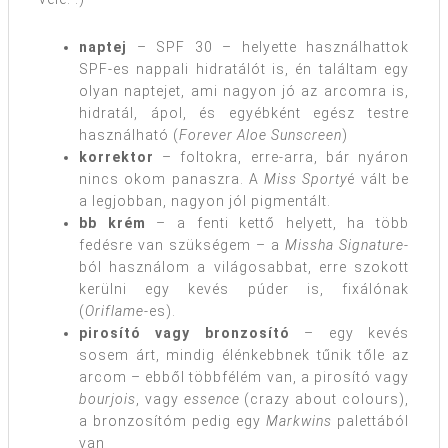
naptej
– SPF 30 – helyette használhattok
SPF-es nappali hidratálót is, én találtam egy
olyan naptejet, ami nagyon jó az arcomra is,
hidratál, ápol, és egyébként egész testre
használható (
Forever Aloe Sunscreen
)
korrektor
– foltokra, erre-arra, bár nyáron
nincs okom panaszra. A
Miss Sporty
é vált be
a legjobban, nagyon jól pigmentált.
bb krém
– a fenti kettő helyett, ha több
fedésre van szükségem – a
Missha Signature
-
ból használom a világosabbat, erre szokott
kerülni egy kevés púder is, fixálónak
(
Oriflame
-es).
pirosító vagy bronzosító
– egy kevés
sosem árt, mindig élénkebbnek tűnik tőle az
arcom – ebből többfélém van, a pirosító vagy
bourjois
, vagy
essence
(crazy about colours),
a bronzosítóm pedig egy
Markwins
palettából
van