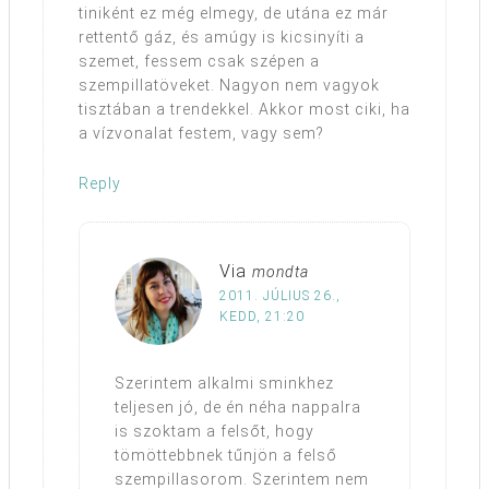
tiniként ez még elmegy, de utána ez már
rettentő gáz, és amúgy is kicsinyíti a
szemet, fessem csak szépen a
szempillatöveket. Nagyon nem vagyok
tisztában a trendekkel. Akkor most ciki, ha
a vízvonalat festem, vagy sem?
Reply
Via
mondta
2011. JÚLIUS 26.,
KEDD, 21:20
Szerintem alkalmi sminkhez
teljesen jó, de én néha nappalra
is szoktam a felsőt, hogy
tömöttebbnek tűnjön a felső
szempillasorom. Szerintem nem