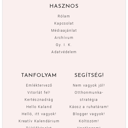
HASZNOS
Rólam
Kapcsolat
Médiaajánlat
Archívum
Gy. I. K.
Adatvédelem
TANFOLYAM
SEGÍTSÉG!
Emléktervező
Nem vagyok jól!
Vitorlát fel!
Otthonmunka-
Kertésznadrág
stratégia
Hello Kaland
Káosz a ruhatáram!
Helló, itt vagyok!
Blogger vagyok!
Kreatív Kalendárium
Költözöm!