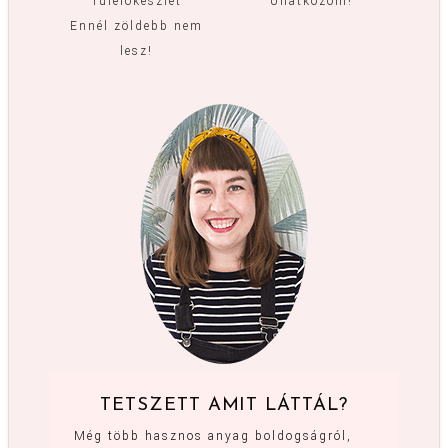
Túlélőkészlet
Unatkozom!
Ennél zöldebb nem
lesz!
TETSZETT AMIT LÁTTÁL?
Még több hasznos anyag boldogságról,