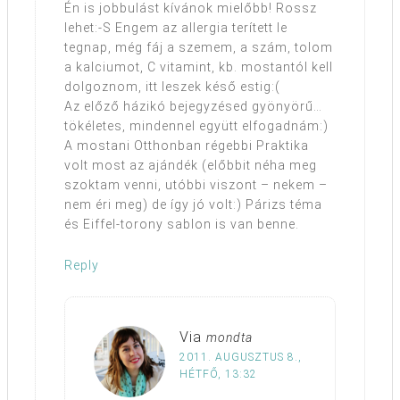
Én is jobbulást kívánok mielőbb! Rossz
lehet:-S Engem az allergia terített le
tegnap, még fáj a szemem, a szám, tolom
a kalciumot, C vitamint, kb. mostantól kell
dolgoznom, itt leszek késő estig:(
Az előző házikó bejegyzésed gyönyörű…
tökéletes, mindennel együtt elfogadnám:)
A mostani Otthonban régebbi Praktika
volt most az ajándék (előbbit néha meg
szoktam venni, utóbbi viszont – nekem –
nem éri meg) de így jó volt:) Párizs téma
és Eiffel-torony sablon is van benne.
Reply
Via
mondta
2011. AUGUSZTUS 8.,
HÉTFŐ, 13:32