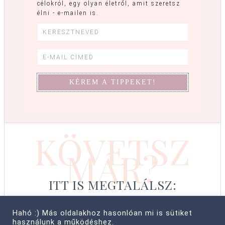
célokról, egy olyan életről, amit szeretsz
élni - e-mailen is.
KÖVETSZ
MÁR?
ITT IS MEGTALÁLSZ:
Hahó :) Más oldalakhoz hasonlóan mi is sütiket
használunk a működéshez.