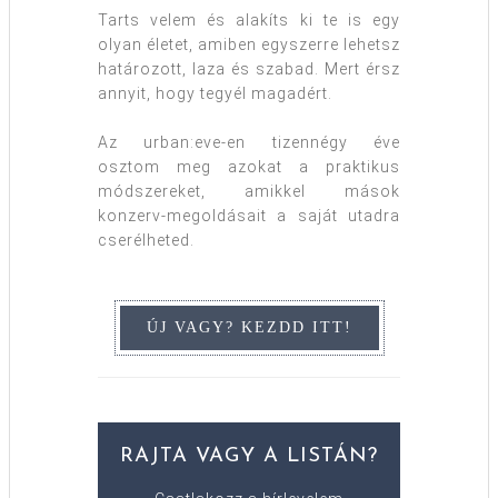
Tarts velem és alakíts ki te is egy
olyan életet, amiben egyszerre lehetsz
határozott, laza és szabad. Mert érsz
annyit, hogy tegyél magadért.
Az urban:eve-en tizennégy éve
osztom meg azokat a praktikus
módszereket, amikkel mások
konzerv-megoldásait a saját utadra
cserélheted.
RAJTA VAGY A LISTÁN?