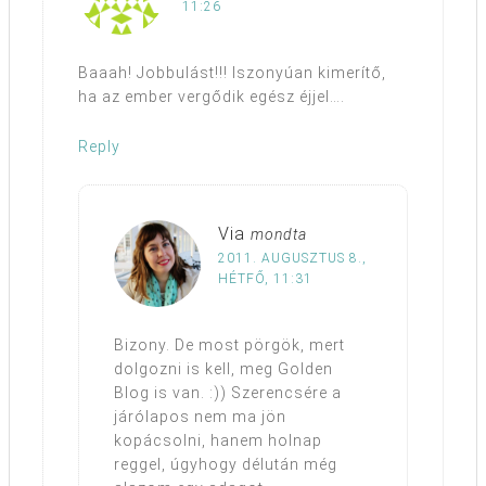
11:26
Baaah! Jobbulást!!! Iszonyúan kimerítő,
ha az ember vergődik egész éjjel….
Reply
Via
mondta
2011. AUGUSZTUS 8.,
HÉTFŐ, 11:31
Bizony. De most pörgök, mert
dolgozni is kell, meg Golden
Blog is van. :)) Szerencsére a
járólapos nem ma jön
kopácsolni, hanem holnap
reggel, úgyhogy délután még