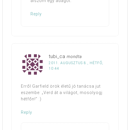
alszom egy adagot.
Reply
tubi_ca
mondta
2011. AUGUSZTUS 8., HÉTFŐ,
10:44
Erről Garfield örök életű jó tanácsa jut
eszembe: „Verd át a világot, mosolyogj
hétfőn!” :)
Reply