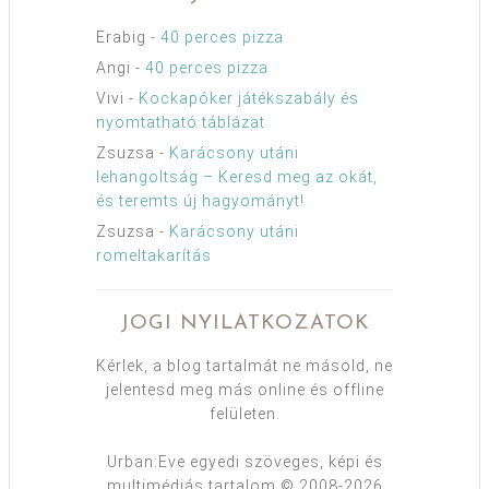
Erabig
-
40 perces pizza
Angi
-
40 perces pizza
Vivi
-
Kockapóker játékszabály és
nyomtatható táblázat
Zsuzsa
-
Karácsony utáni
lehangoltság – Keresd meg az okát,
és teremts új hagyományt!
Zsuzsa
-
Karácsony utáni
romeltakarítás
JOGI NYILATKOZATOK
Kérlek, a blog tartalmát ne másold, ne
jelentesd meg más online és offline
felületen.
Urban:Eve egyedi szöveges, képi és
multimédiás tartalom © 2008-2026