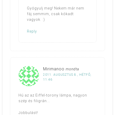
Gyógyulj meg! Nekem már nem
fáj semmim, csak kókadt
vagyok. :)
Reply
Mirimanoo
mondta
2011. AUGUSZTUS 8., HÉTFŐ,
11:46
Hú az az Eiffel-torony lámpa, nagyon
szép és filigrán….
Jobbulást!