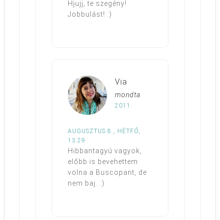
Hjujj, te szegény!
Jobbulást! :)
Via
mondta
2011.
AUGUSZTUS 8., HÉTFŐ,
13:29
Hibbantagyú vagyok,
előbb is bevehettem
volna a Buscopant, de
nem baj. :)