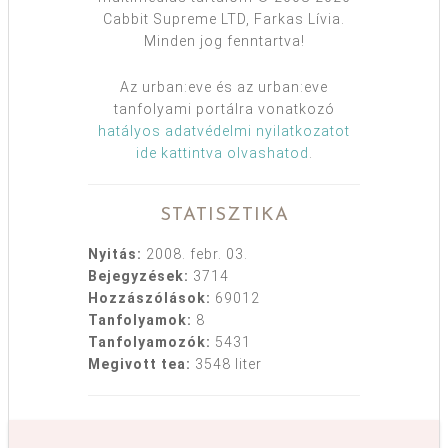
Cabbit Supreme LTD, Farkas Lívia.
Minden jog fenntartva!
Az urban:eve és az urban:eve
tanfolyami portálra vonatkozó
hatályos adatvédelmi nyilatkozatot
ide kattintva olvashatod
.
STATISZTIKA
Nyitás:
2008. febr. 03.
Bejegyzések:
3714
Hozzászólások:
69012
Tanfolyamok:
8
Tanfolyamozók:
5431
Megivott tea:
3548 liter