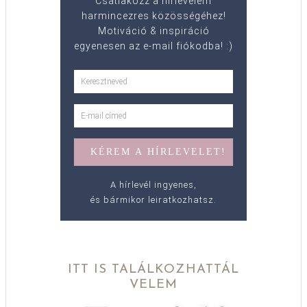
Csatlakozz a hírlevelem
harmincezres közösségéhez!
Motiváció & inspiráció
egyenesen az e-mail fiókodba! :)
A hírlevél ingyenes,
és bármikor leiratkozhatsz.
ITT IS TALÁLKOZHATTÁL
VELEM