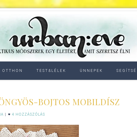
OTTHON
TEST&LÉLEK
ÜNNEPEK
SEGÍTSÉ
ÖNGYÖS-BOJTOS MOBILDÍSZ
IA
|
4 HOZZÁSZÓLÁS