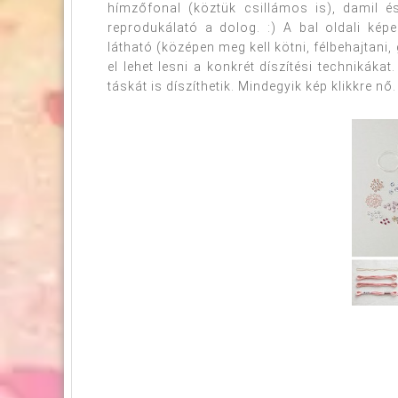
hímzőfonal (köztük csillámos is), damil 
reprodukálató a dolog. :) A bal oldali kép
látható (középen meg kell kötni, félbehajtani
el lehet lesni a konkrét díszítési technikákat
táskát is díszíthetik. Mindegyik kép klikkre nő.