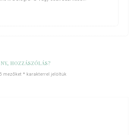
NY, HOZZÁSZÓLÁS?
ző mezőket
*
karakterrel jelöltük