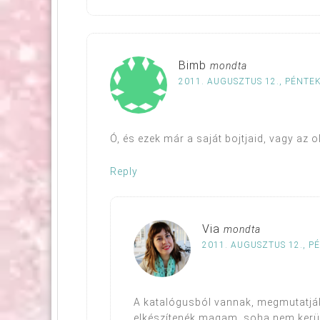
Bimb
mondta
2011. AUGUSZTUS 12., PÉNTEK
Ó, és ezek már a saját bojtjaid, vagy az o
Reply
Via
mondta
2011. AUGUSZTUS 12., P
A katalógusból vannak, megmutatják
elkészítenék magam, soha nem kerüln