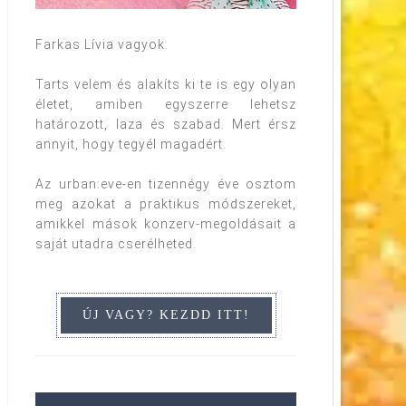
Farkas Lívia vagyok.
Tarts velem és alakíts ki te is egy olyan
életet, amiben egyszerre lehetsz
határozott, laza és szabad. Mert érsz
annyit, hogy tegyél magadért.
Az urban:eve-en tizennégy éve osztom
meg azokat a praktikus módszereket,
amikkel mások konzerv-megoldásait a
saját utadra cserélheted.