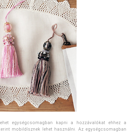
lehet egységcsomagban kapni a hozzávalókat ehhez a
zerint mobildísznek lehet használni. Az egységcsomagban