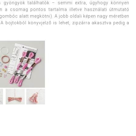
és gyöngyök találhatók – semmi extra, úgyhogy könnyen
en a csomag pontos tartalma illetve használati útmutató
, gombóc alatt megkötni). A jobb oldali képen nagy méretben
. A bojtokból könyvjelző is lehet, zipzárra akasztva pedig a