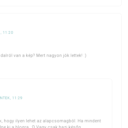
, 11:20
ldalról van a kép? Mert nagyon jók lettek! :)
ÉNTEK, 11:29
, hogy ilyen lehet az alapcsomagból. Ha mindent
e ki a blogra. :D Vagy csak bazi későn.