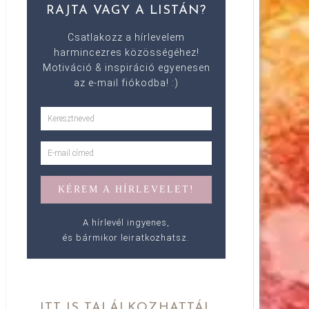
RAJTA VAGY A LISTÁN?
Csatlakozz a hírlevelem
harmincezres közösségéhez!
Motiváció & inspiráció egyenesen
az e-mail fiókodba! :)
A hírlevél ingyenes,
és bármikor leiratkozhatsz.
ITT IS TALÁLKOZHATTÁL