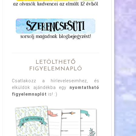
LETÖLTHETŐ
FIGYELEMNAPLÓ
Csatlakozz a hírleveleseimhez, és
elküldök ajándékba egy
nyomtatható
figyelemnaplót
is! :)