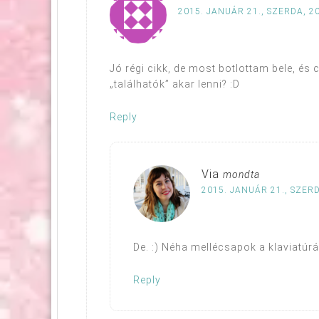
2015. JANUÁR 21., SZERDA, 2
Jó régi cikk, de most botlottam bele, é
„találhatók” akar lenni? :D
Reply
Via
mondta
2015. JANUÁR 21., SZERD
De. :) Néha mellécsapok a klaviatúrá
Reply