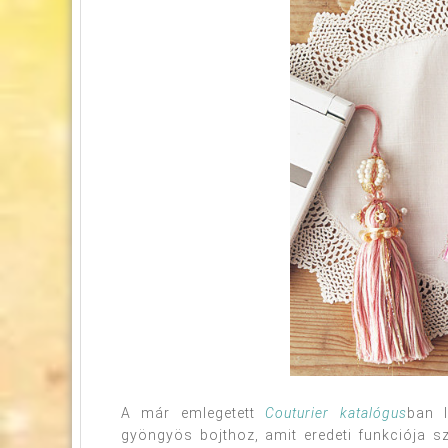
A már emlegetett
Couturier katalógus
ban 
gyöngyös bojthoz, amit eredeti funkciója s