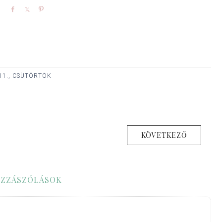
Share
Share
Pin
11., CSÜTÖRTÖK
KÖVETKEZŐ
ZZÁSZÓLÁSOK