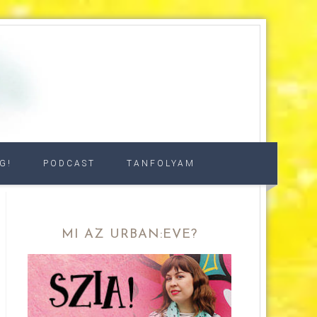
G!
PODCAST
TANFOLYAM
MI AZ URBAN:EVE?