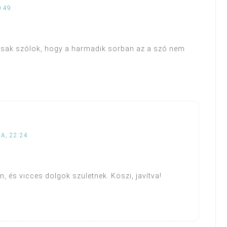
0:49
s csak szólok, hogy a harmadik sorban az a szó nem
A, 22:24
n, és vicces dolgok születnek. Köszi, javítva!