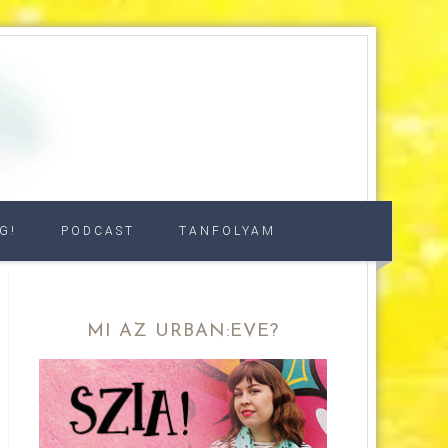
G!
PODCAST
TANFOLYAM
MI AZ URBAN:EVE?