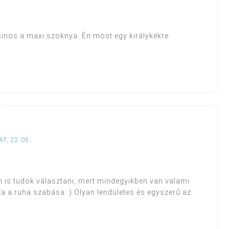
sinos a maxi szoknya. Én most egy királykékre
T, 22:05
m is tudok választani, mert mindegyikben van valami
a a ruha szabása :) Olyan lendületes és egyszerű az