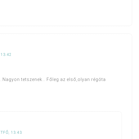
 13:42
él….Nagyon tetszenek… Főleg az első,olyan régóta
TFŐ, 13:43