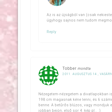
Az is az újságból van (csak nekiest
úgyhogy sajnos nem tudom megmond
Reply
Tobber
mondta
2011. AUGUSZTUS 14., VASÁRN
Nézegetem-nézegetem a divatlapokban is,
198 cm magasnak kéne lenni, és 6 számm
benne. A betűrős blúzos, vagy mondjuk eg
jobban bejön, első sor 4. kép pl… :)