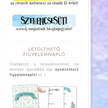
LETÖLTHETŐ
FIGYELEMNAPLÓ
Csatlakozz a hírleveleseimhez, és
elküldök ajándékba egy
nyomtatható
figyelemnaplót
is! :)