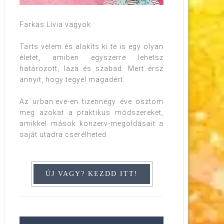
Farkas Lívia vagyok.
Tarts velem és alakíts ki te is egy olyan
életet, amiben egyszerre lehetsz
határozott, laza és szabad. Mert érsz
annyit, hogy tegyél magadért.
Az urban:eve-en tizennégy éve osztom
meg azokat a praktikus módszereket,
amikkel mások konzerv-megoldásait a
saját utadra cserélheted.