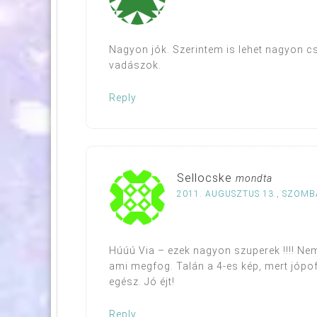
Nagyon jók. Szerintem is lehet nagyon c
vadászok.
Reply
Sellocske
mondta
2011. AUGUSZTUS 13., SZOMBA
Húúú Via – ezek nagyon szuperek !!!! Ne
ami megfog. Talán a 4-es kép, mert jópof
egész. Jó éjt!
Reply