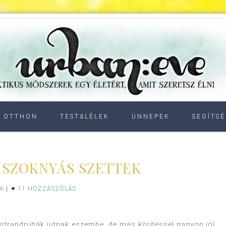
OTTHON
TEST&LÉLEK
ÜNNEPEK
SEGÍTSÉ
ISZOKNYÁS SZETTEK
IA
|
11 HOZZÁSZÓLÁS
 strandruhák jutnak eszembe, de más körítéssel nagyon jól