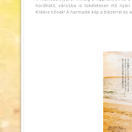
hordható, városba is tökéletesen illő nyár
Klikkre nőnek! A harmadik kép a blézerrel és a