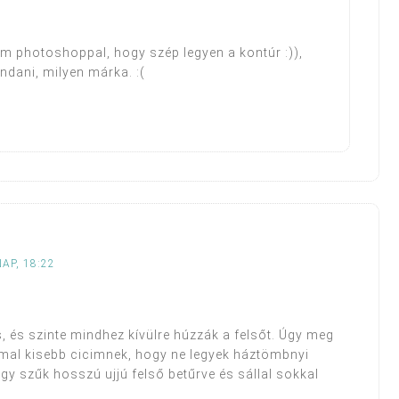
em photoshoppal, hogy szép legyen a kontúr :)),
ani, milyen márka. :(
AP, 18:22
 és szinte mindhez kívülre húzzák a felsőt. Úgy meg
al kisebb cicimnek, hogy ne legyek háztömbnyi
y szűk hosszú ujjú felső betűrve és sállal sokkal