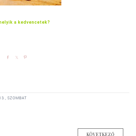
melyik a kedvencetek?
Share
Share
Pin
13., SZOMBAT
KÖVETKEZŐ