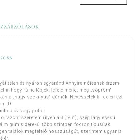
ZZÁSZÓLÁSOK
 20:56
át télen és nyáron egyaránt! Annyira nőiesnek érzem
elni, hogy rá ne lépjek, lefelé menet meg „söpröm”
eken a „nagy-szoknyás” dámák. Nevessetek ki, de én ezt
n. :D
uló blúz vagy póló!
ő fazont szeretem (ilyen a 3 „téli”), szép lágy esésű
áim gumis derekú, több szintben fodros típusúak.
igen találok megfelelő hosszúságút, szerintem ugyanis
é ér.