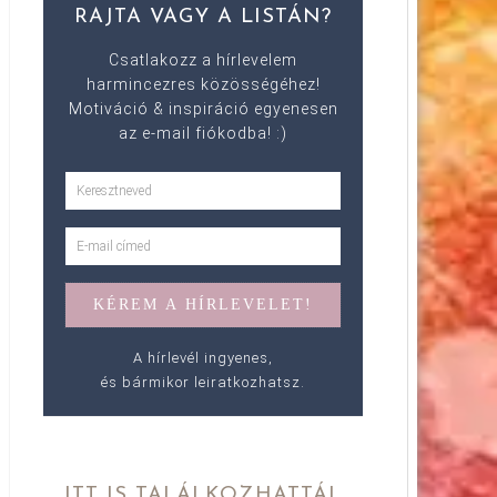
RAJTA VAGY A LISTÁN?
Csatlakozz a hírlevelem
harmincezres közösségéhez!
Motiváció & inspiráció egyenesen
az e-mail fiókodba! :)
A hírlevél ingyenes,
és bármikor leiratkozhatsz.
ITT IS TALÁLKOZHATTÁL