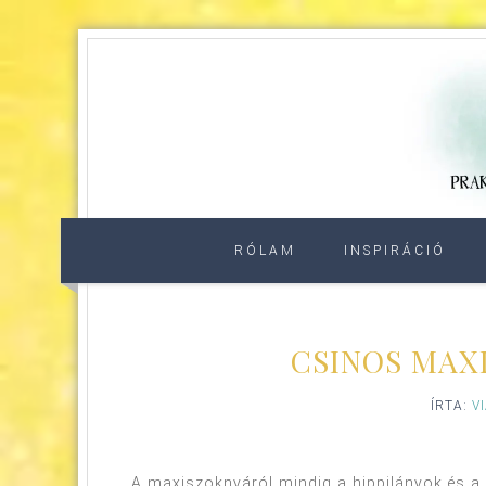
RÓLAM
INSPIRÁCIÓ
CSINOS MAX
ÍRTA:
V
A maxiszoknyáról mindig a hippilányok és a