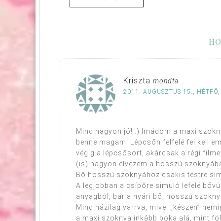
HO
Kriszta
mondta
2011. AUGUSZTUS 15., HÉTFŐ,
Mind nagyon jó! :) Imádom a maxi szokny
benne magam! Lépcsőn felfelé fel kell em
végig a lépcsősort, akárcsak a régi film
(is) nagyon élvezem a hosszú szoknyába
Bő hosszú szoknyához csakis testre sim
A legjobban a csípőre simuló lefelé bővül
anyagból, bár a nyári bő, hosszú szokny
Mind házilag varrva, mivel „készen” nem
a maxi szoknya inkább boka alá, mint föl