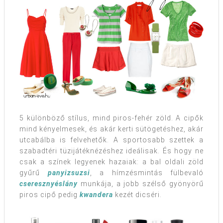
5 különböző stílus, mind piros-fehér zöld. A cipők
mind kényelmesek, és akár kerti sütögetéshez, akár
utcabálba is felvehetők. A sportosabb szettek a
szabadtéri tüzijátéknézéshez ideálisak. És hogy ne
csak a színek legyenek hazaiak: a bal oldali zöld
gyűrű
panyizsuzsi
, a hímzésmintás fülbevaló
cseresznyéslány
munkája, a jobb szélső gyönyörű
piros cipő pedig
kwandera
kezét dicséri.