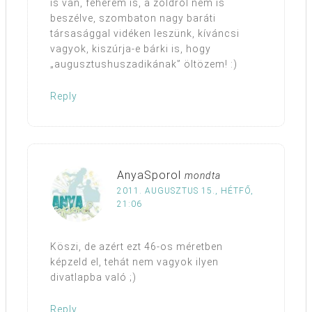
is van, fehérem is, a zöldről nem is
beszélve, szombaton nagy baráti
társasággal vidéken leszünk, kíváncsi
vagyok, kiszúrja-e bárki is, hogy
„augusztushuszadikának” öltözem! :)
Reply
AnyaSporol
mondta
2011. AUGUSZTUS 15., HÉTFŐ,
21:06
Köszi, de azért ezt 46-os méretben
képzeld el, tehát nem vagyok ilyen
divatlapba való ;)
Reply