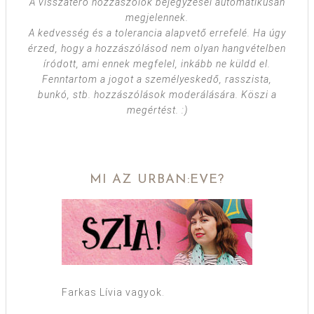
A visszatérő hozzászólók bejegyzései automatikusan
megjelennek.
A kedvesség és a tolerancia alapvető errefelé. Ha úgy
érzed, hogy a hozzászólásod nem olyan hangvételben
íródott, ami ennek megfelel, inkább ne küldd el.
Fenntartom a jogot a személyeskedő, rasszista,
bunkó, stb. hozzászólások moderálására. Köszi a
megértést. :)
MI AZ URBAN:EVE?
Farkas Lívia vagyok.