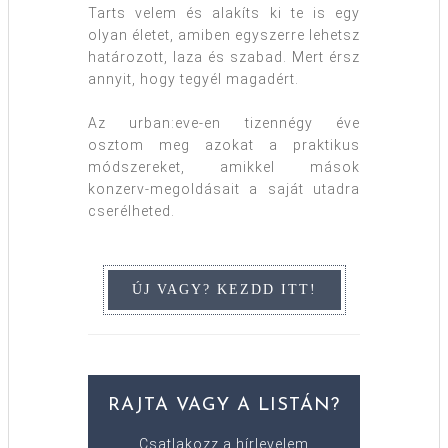
Tarts velem és alakíts ki te is egy
olyan életet, amiben egyszerre lehetsz
határozott, laza és szabad. Mert érsz
annyit, hogy tegyél magadért.
Az urban:eve-en tizennégy éve
osztom meg azokat a praktikus
módszereket, amikkel mások
konzerv-megoldásait a saját utadra
cserélheted.
RAJTA VAGY A LISTÁN?
Csatlakozz a hírlevelem