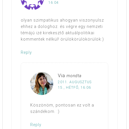
16:04
olyan szimpatikus ahogyan viszonyulsz
ehhez a dologhoz. és végre egy nemzeti
témájú izé kirekesztő aktuálpolitikai
kommentek nélkül! örülökörülökörülök:)
Reply
Via
mondta
2011. AUGUSZTUS
15., HÉTFŐ, 16:06
Köszönöm, pontosan ez volt a
szándékom. :)
Reply