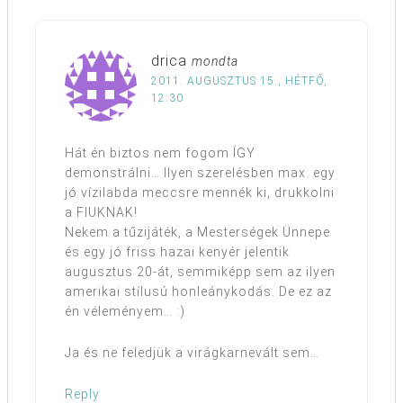
drica
mondta
2011. AUGUSZTUS 15., HÉTFŐ,
12:30
Hát én biztos nem fogom ÍGY
demonstrálni… Ilyen szerelésben max. egy
jó vízilabda meccsre mennék ki, drukkolni
a FIUKNAK!
Nekem a tűzijáték, a Mesterségek Ünnepe
és egy jó friss hazai kenyér jelentik
augusztus 20-át, semmiképp sem az ilyen
amerikai stílusú honleánykodás. De ez az
én véleményem… :)
Ja és ne feledjük a virágkarnevált sem…
Reply