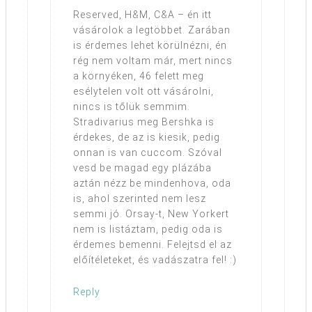
Reserved, H&M, C&A – én itt
vásárolok a legtöbbet. Zarában
is érdemes lehet körülnézni, én
rég nem voltam már, mert nincs
a környéken, 46 felett meg
esélytelen volt ott vásárolni,
nincs is tőlük semmim.
Stradivarius meg Bershka is
érdekes, de az is kiesik, pedig
onnan is van cuccom. Szóval
vesd be magad egy plázába
aztán nézz be mindenhova, oda
is, ahol szerinted nem lesz
semmi jó. Orsay-t, New Yorkert
nem is listáztam, pedig oda is
érdemes bemenni. Felejtsd el az
előítéleteket, és vadászatra fel! :)
Reply