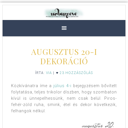
AUGUSZTUS 20-I
DEKORÁCIÓ
ÍRTA:
VIA
|
23 HOZZÁSZÓLÁS
Közkívánatra íme a
július 4-i
bejegyzésem bővített
folytatása, teljes trikolor díszben, hogy szombaton
kívül is ünnepelhessünk, nem csak belül. Piros-
fehér-zöld ruha, smink, étel és dekor következik,
felhangok nélkül.