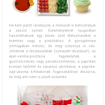
Ha kerti partit rendezünk, a menünél is behozhatjuk
a zászló színeit. Süteményeknél nyugodtan
használhatunk egy kevés zöld ételszínezéket a
krémhez vagy a piskótához. A görögdinnye
önmagában trikolor, és még szezonja is van.
Jöhetnek a tésztasaláták (színezett tésztával!), az
eper-vanília-pisztácia fagyikelyhek, a
gyümölcsleves vagy paradicsomleves, a paprikás
krumpli tejföllel és savanyú uborkával, a paprika-
sajt-uborka kiflikatonák fogpiszkálóval átszúrva,
és még ami nem is jutott eszembe.