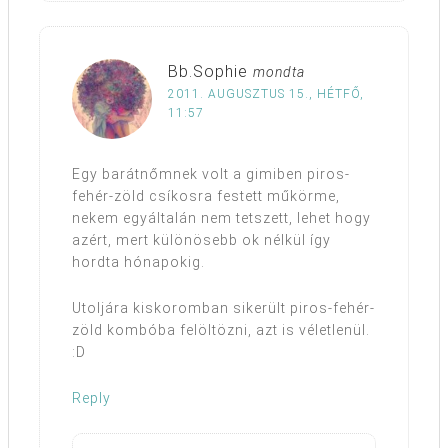
Bb.Sophie
mondta
2011. AUGUSZTUS 15., HÉTFŐ,
11:57
Egy barátnőmnek volt a gimiben piros-
fehér-zöld csíkosra festett műkörme,
nekem egyáltalán nem tetszett, lehet hogy
azért, mert különösebb ok nélkül így
hordta hónapokig.
Utoljára kiskoromban sikerült piros-fehér-
zöld kombóba felöltözni, azt is véletlenül.
:D
Reply