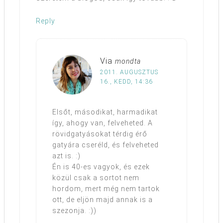
Reply
Via
mondta
2011. AUGUSZTUS
16., KEDD, 14:36
Elsőt, másodikat, harmadikat
így, ahogy van, felveheted. A
rövidgatyásokat térdig érő
gatyára cseréld, és felveheted
azt is. :)
Én is 40-es vagyok, és ezek
közül csak a sortot nem
hordom, mert még nem tartok
ott, de eljön majd annak is a
szezonja. :))