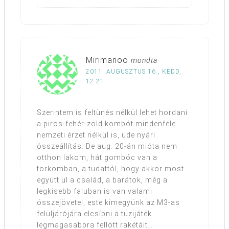
Mirimanoo
mondta
2011. AUGUSZTUS 16., KEDD,
12:21
Szerintem is feltünés nélkül lehet hordani
a piros-fehér-zöld kombót mindenféle
nemzeti érzet nélkül is, üde nyári
összeállítás. De aug. 20-án mióta nem
otthon lakom, hát gombóc van a
torkomban, a tudattól, hogy akkor most
együtt ül a család, a barátok, még a
legkisebb faluban is van valami
összejövetel, este kimegyünk az M3-as
felüljárójára elcsípni a tüzijáték
legmagasabbra fellött rakétáit…