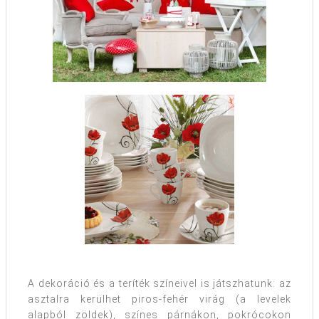
A dekoráció és a teríték színeivel is játszhatunk: az
asztalra kerülhet piros-fehér virág (a levelek
alapból zöldek), színes párnákon, pokrócokon