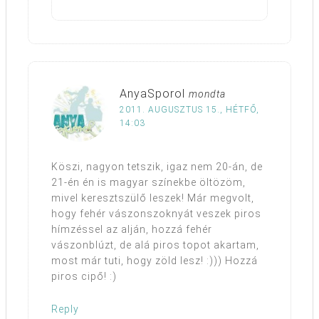
AnyaSporol
mondta
2011. AUGUSZTUS 15., HÉTFŐ,
14:03
Köszi, nagyon tetszik, igaz nem 20-án, de
21-én én is magyar színekbe öltözöm,
mivel keresztszülő leszek! Már megvolt,
hogy fehér vászonszoknyát veszek piros
hímzéssel az alján, hozzá fehér
vászonblúzt, de alá piros topot akartam,
most már tuti, hogy zöld lesz! :))) Hozzá
piros cipő! :)
Reply