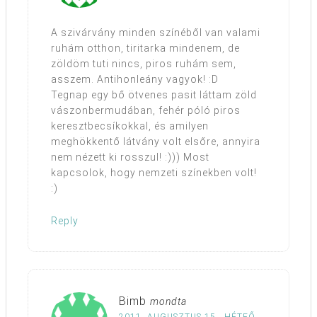
A szivárvány minden színéből van valami
ruhám otthon, tiritarka mindenem, de
zöldöm tuti nincs, piros ruhám sem,
asszem. Antihonleány vagyok! :D
Tegnap egy bő ötvenes pasit láttam zöld
vászonbermudában, fehér póló piros
keresztbecsíkokkal, és amilyen
meghökkentő látvány volt elsőre, annyira
nem nézett ki rosszul! :))) Most
kapcsolok, hogy nemzeti színekben volt!
:)
Reply
Bimb
mondta
2011. AUGUSZTUS 15., HÉTFŐ,