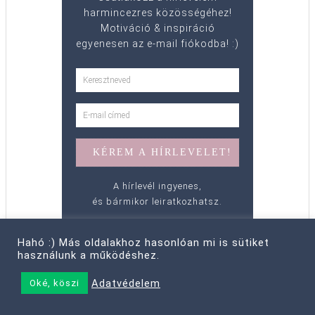
harmincezres közösségéhez!
Motiváció & inspiráció
egyenesen az e-mail fiókodba! :)
A hírlevél ingyenes,
és bármikor leiratkozhatsz.
Hahó :) Más oldalakhoz hasonlóan mi is sütiket
használunk a működéshez.
ITT IS TALÁLKOZHATTÁL
Adatvédelem
Oké, köszi
VELEM