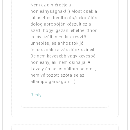
Nem ez a mércéje a
honleányságnak! :) Most csak a
július 4-es beöltözős/dekorálós
dolog apropóján készült ez a
szett, hogy igazán lehetne itthon
is civilizált, nem kirekesztő
ünneplés, és ahhoz tök jó
felhasználni a zászlónk színeit.
De nem kevesebb vagy kevésbé
honleány, aki nem csinálja! ♥
Tavaly én se csináltam semmit,
nem változott azóta se az
állampolgárságom. :)
Reply