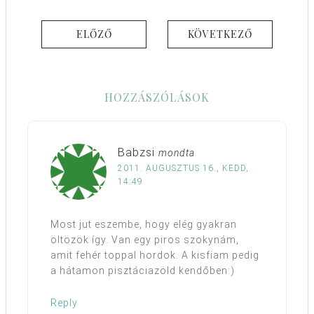
ELŐZŐ
KÖVETKEZŐ
HOZZÁSZÓLÁSOK
Babzsi
mondta
2011. AUGUSZTUS 16., KEDD,
14:49
Most jut eszembe, hogy elég gyakran
öltözök így. Van egy piros szokynám,
amit fehér toppal hordok. A kisfiam pedig
a hátamon pisztáciazöld kendőben:)
Reply