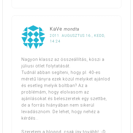
KaVe
mondta
2011. AUGUSZTUS 16., KEDD,
14:24
Nagyon klassz az összeállítás, köszi a
júliusi ötlet folytatását.
Tudnál abban segíteni, hogy pl. 40-es
méretű lányra ezek közül melyiket ajánlod
és esetleg melyik boltban? Az a
problémám, hogy elolvasom az
ajánlásokat és beleszeretek egy szettbe,
de a forrás hiányában nem sikerül
levadásznom. De lehet, hogy nehéz a
kérdés…
Szeretem a blogod, csak így tovább! :-D