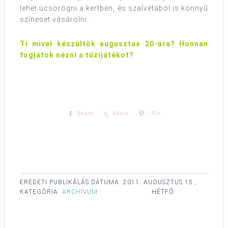
lehet ücsörögni a kertben, és szalvétából is könnyű
színeset vásárolni.
Ti mivel készültök augusztus 20-ára? Honnan
fogjátok nézni a tüzijátékot?
Share
Share
Pin
EREDETI PUBLIKÁLÁS DÁTUMA:
2011. AUGUSZTUS 15.,
KATEGÓRIA:
ARCHÍVUM
HÉTFŐ