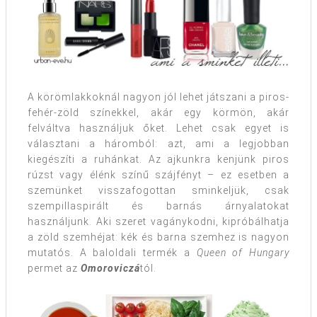
A körömlakkoknál nagyon jól lehet játszani a piros-
fehér-zöld színekkel, akár egy körmön, akár
felváltva használjuk őket. Lehet csak egyet is
választani a háromból: azt, ami a legjobban
kiegészíti a ruhánkat. Az ajkunkra kenjünk piros
rúzst vagy élénk színű szájfényt – ez esetben a
szemünket visszafogottan sminkeljük, csak
szempillaspirált és barnás árnyalatokat
használjunk. Aki szeret vagánykodni, kipróbálhatja
a zöld szemhéjat: kék és barna szemhez is nagyon
mutatós. A baloldali termék a
Queen of Hungary
permet az
Omoroviczá
tól.