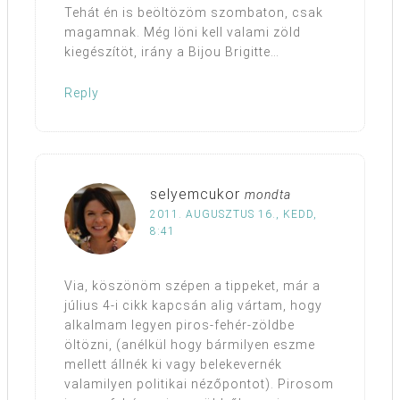
Tehát én is beöltözöm szombaton, csak
magamnak. Még löni kell valami zöld
kiegészítöt, irány a Bijou Brigitte…
Reply
selyemcukor
mondta
2011. AUGUSZTUS 16., KEDD,
8:41
Via, köszönöm szépen a tippeket, már a
július 4-i cikk kapcsán alig vártam, hogy
alkalmam legyen piros-fehér-zöldbe
öltözni, (anélkül hogy bármilyen eszme
mellett állnék ki vagy belekevernék
valamilyen politikai nézőpontot). Pirosom