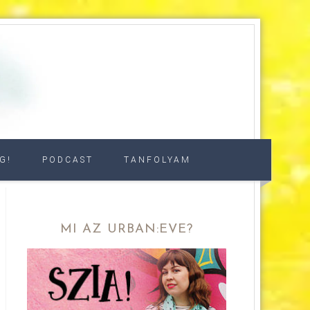
G!
PODCAST
TANFOLYAM
MI AZ URBAN:EVE?