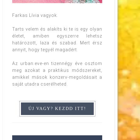
Farkas Lívia vagyok.
Tarts velem és alakíts ki te is egy olyan
életet, amiben egyszerre lehetsz
határozott, laza és szabad. Mert érsz
annyit, hogy tegyél magadért.
Az urban:eve-en tizennégy éve osztom
meg azokat a praktikus módszereket,
amikkel mások konzerv-megoldásait a
saját utadra cserélheted.