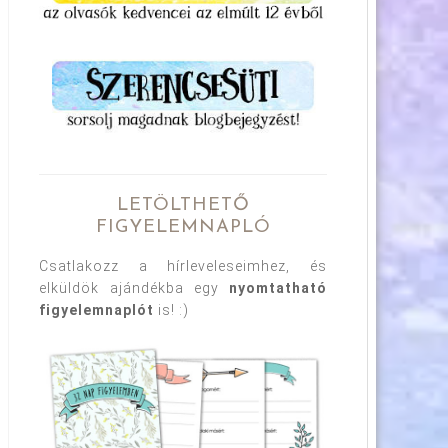
LETÖLTHETŐ
FIGYELEMNAPLÓ
Csatlakozz a hírleveleseimhez, és
elküldök ajándékba egy
nyomtatható
figyelemnaplót
is! :)