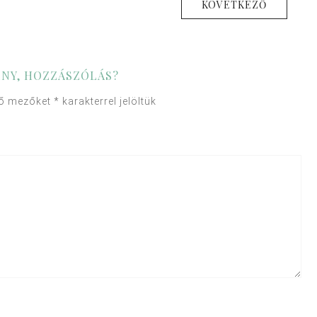
KÖVETKEZŐ
NY, HOZZÁSZÓLÁS?
ző mezőket
*
karakterrel jelöltük