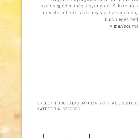
szemhéjpúder, mégis gyönyörű. Klikkre nő, k
menete látható: szemhéjalap, szemceruza, p
különleges hét
A
marisol
mag
EREDETI PUBLIKÁLÁS DÁTUMA:
2011. AUGUSZTUS 
KATEGÓRIA:
SZÉPSÉG