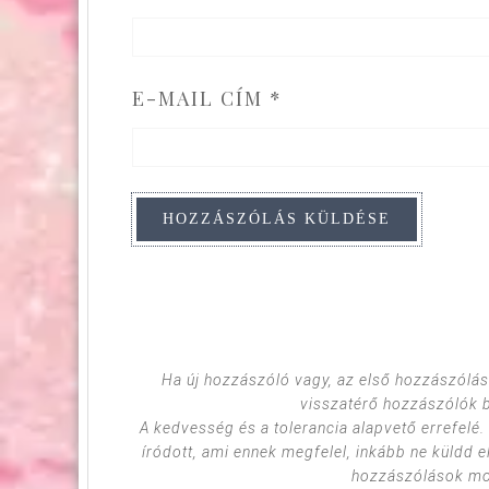
E-MAIL CÍM
*
Ha új hozzászóló vagy, az első hozzászólás
visszatérő hozzászólók 
A kedvesség és a tolerancia alapvető errefelé
íródott, ami ennek megfelel, inkább ne küldd e
hozzászólások mod