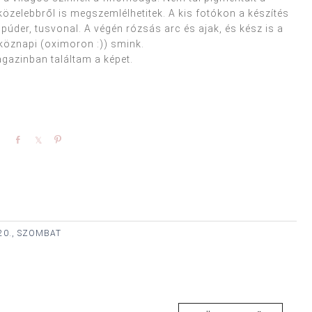
özelebbről is megszemlélhetitek. A kis fotókon a készítés
úder, tusvonal. A végén rózsás arc és ajak, és kész is a
köznapi (oximoron :)) smink.
azinban találtam a képet.
Share
Share
Pin
20., SZOMBAT