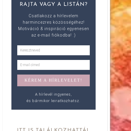
RAJTA VAGY A LISTÁN?
Csatlakozz a hírlevelem
harmincezres közösségéhez!
Motiváció & inspiráció egyenesen
az e-mail fiókodba! :)
A hírlevél ingyenes,
és bármikor leiratkozhatsz.
ITT IS TALÁLKOZHATTÁL