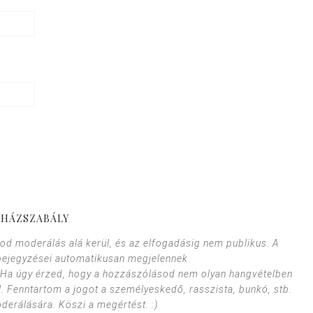
HÁZSZABÁLY
od moderálás alá kerül, és az elfogadásig nem publikus. A
bejegyzései automatikusan megjelennek.
. Ha úgy érzed, hogy a hozzászólásod nem olyan hangvételben
l. Fenntartom a jogot a személyeskedő, rasszista, bunkó, stb.
erálására. Köszi a megértést. :)