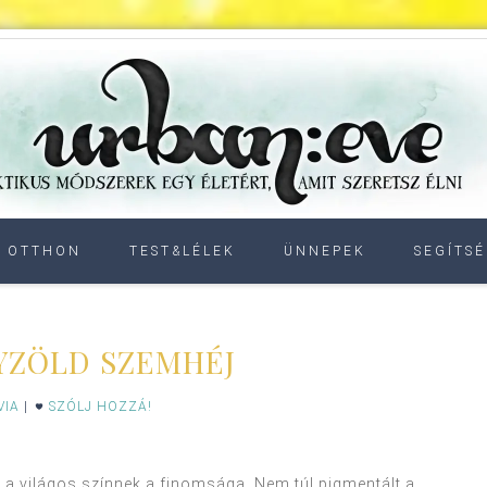
OTTHON
TEST&LÉLEK
ÜNNEPEK
SEGÍTSÉ
YZÖLD SZEMHÉJ
VIA
|
SZÓLJ HOZZÁ!
a világos színnek a finomsága. Nem túl pigmentált a