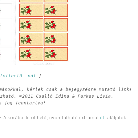
etölthető .pdf
 ]

másokkal, kérlek csak a bejegyzésre mutató linket 
zható. ©2011 Csalló Edina & Farkas Lívia.

n jog fenntartva!
. A korábbi letölthető, nyomtatható extrámat
itt
találjátok.