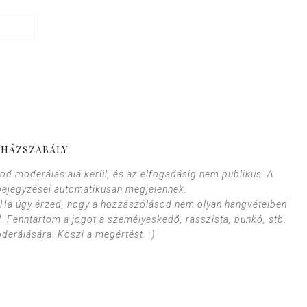
HÁZSZABÁLY
od moderálás alá kerül, és az elfogadásig nem publikus. A
bejegyzései automatikusan megjelennek.
. Ha úgy érzed, hogy a hozzászólásod nem olyan hangvételben
l. Fenntartom a jogot a személyeskedő, rasszista, bunkó, stb.
erálására. Köszi a megértést. :)