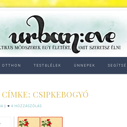
OTTHON
TEST&LÉLEK
ÜNNEPEK
SEGÍTSÉ
CÍMKE: CSIPKEBOGYÓ
IA
|
4 HOZZÁSZÓLÁS