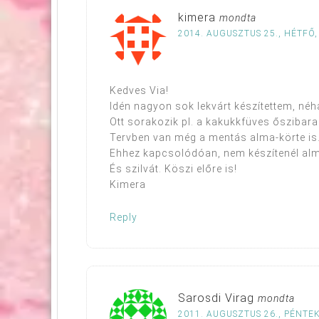
kimera
mondta
2014. AUGUSZTUS 25., HÉTFŐ,
Kedves Via!
Idén nagyon sok lekvárt készítettem, néh
Ott sorakozik pl. a kakukkfüves őszibara
Tervben van még a mentás alma-körte is
Ehhez kapcsolódóan, nem készítenél alm
És szilvát. Köszi előre is!
Kimera
Reply
Sarosdi Virag
mondta
2011. AUGUSZTUS 26., PÉNTEK