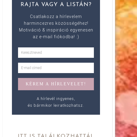
RAJTA VAGY A LISTÁN?
Csatlakozz a hírlevelem
harmincezres közösségéhez!
Motiváció & inspiráció egyenesen
az e-mail fiókodba! :)
A hírlevél ingyenes,
és bármikor leiratkozhatsz.
ITT IS TALÁLKOZHATTÁL