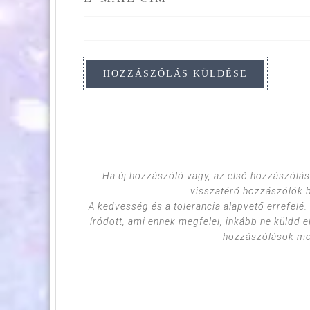
Ha új hozzászóló vagy, az első hozzászólás
visszatérő hozzászólók 
A kedvesség és a tolerancia alapvető errefelé
íródott, ami ennek megfelel, inkább ne küldd e
hozzászólások mod