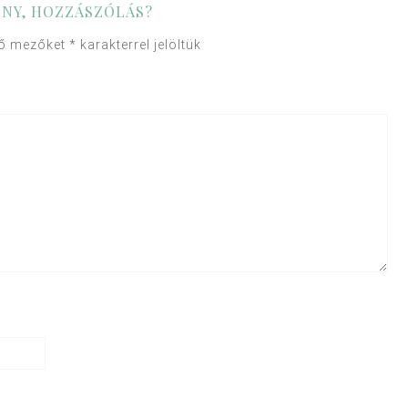
NY, HOZZÁSZÓLÁS?
ző mezőket
*
karakterrel jelöltük