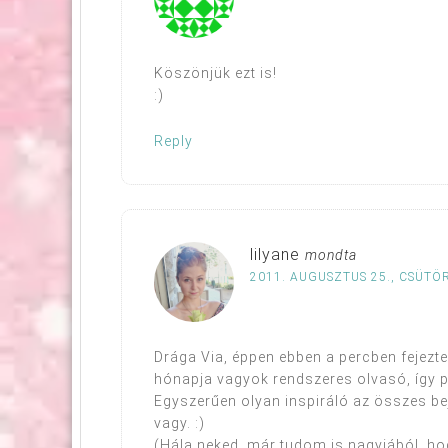
Köszönjük ezt is!
:)
Reply
lilyane
mondta
2011. AUGUSZTUS 25., CSÜTÖ
Drága Via, éppen ebben a percben fejezt
hónapja vagyok rendszeres olvasó, így pá
Egyszerűen olyan inspiráló az összes be
vagy. :)
(Hála neked, már tudom is nagyjából, ho