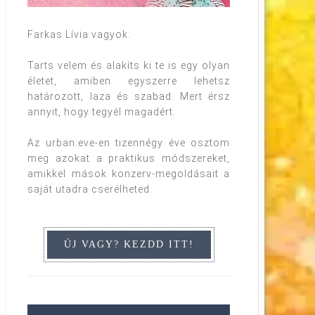
Farkas Lívia vagyok.
Tarts velem és alakíts ki te is egy olyan
életet, amiben egyszerre lehetsz
határozott, laza és szabad. Mert érsz
annyit, hogy tegyél magadért.
Az urban:eve-en tizennégy éve osztom
meg azokat a praktikus módszereket,
amikkel mások konzerv-megoldásait a
saját utadra cserélheted.
tedd ki a saját honlapodra! Köszönöm szépen!
