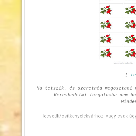
[ 
l
Ha tetszik, és szeretnéd megosztani 
Kereskedelmi forgalomba nem ho
Minde
Hecsedli/csitkenyelekvárhoz, vagy csak úgy