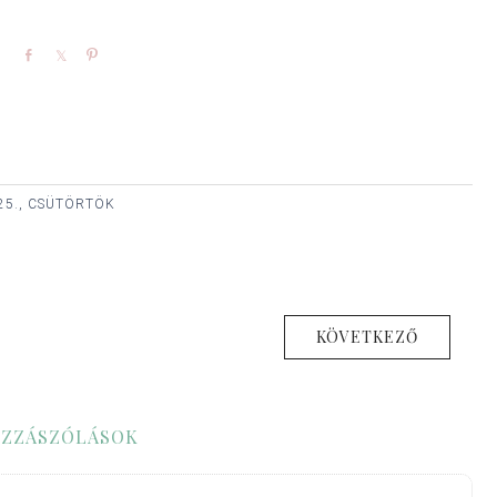
Share
Share
Pin
25., CSÜTÖRTÖK
KÖVETKEZŐ
ZZÁSZÓLÁSOK