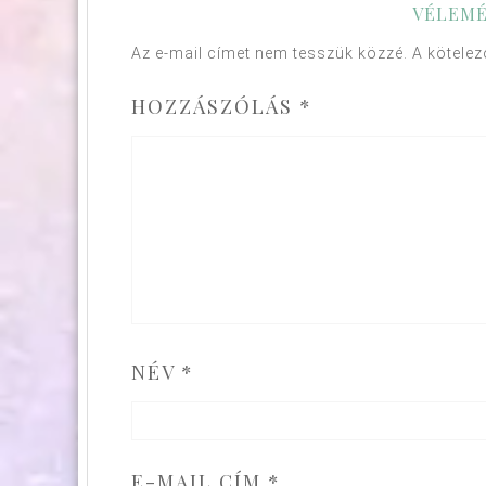
VÉLEMÉ
Az e-mail címet nem tesszük közzé.
A kötele
HOZZÁSZÓLÁS
*
NÉV
*
E-MAIL CÍM
*