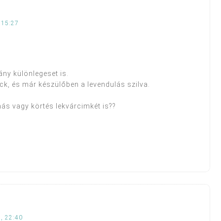
 15:27
ány különlegeset is.
ck, és már készülőben a levendulás szilva.
.
ás vagy körtés lekvárcimkét is??
, 22:40