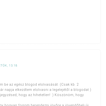
RTÖK, 13:18
em be az egész blogod elolvasását. (Csak kb. 2
r napja elkezdtem elolvasni a legelejétől a blogodat.)
jegyzésed, hogy az hihetetlen! :) Köszönöm, hogy
gy hogyan fogom berendezni jövőre a jövendőbeli új