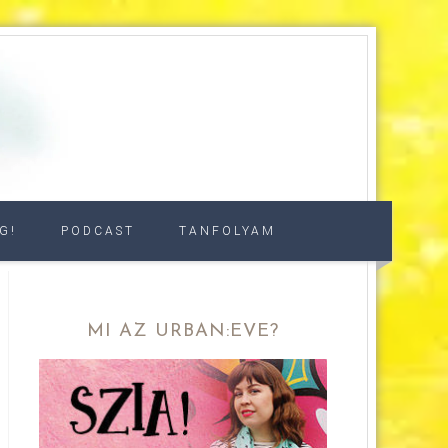
G!
PODCAST
TANFOLYAM
MI AZ URBAN:EVE?