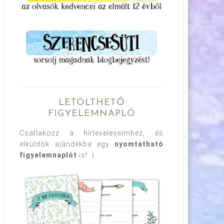
LETÖLTHETŐ
FIGYELEMNAPLÓ
Csatlakozz a hírleveleseimhez, és
elküldök ajándékba egy
nyomtatható
figyelemnaplót
is! :)