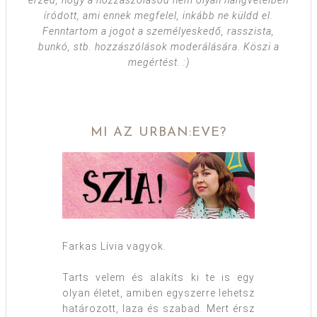
érzed, hogy a hozzászólásod nem olyan hangvételben
íródott, ami ennek megfelel, inkább ne küldd el.
Fenntartom a jogot a személyeskedő, rasszista,
bunkó, stb. hozzászólások moderálására. Köszi a
megértést. :)
MI AZ URBAN:EVE?
Farkas Lívia vagyok.
Tarts velem és alakíts ki te is egy
olyan életet, amiben egyszerre lehetsz
határozott, laza és szabad. Mert érsz