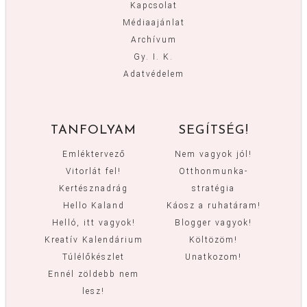
Kapcsolat
Médiaajánlat
Archívum
Gy. I. K.
Adatvédelem
TANFOLYAM
SEGÍTSÉG!
Emléktervező
Nem vagyok jól!
Vitorlát fel!
Otthonmunka-
Kertésznadrág
stratégia
Hello Kaland
Káosz a ruhatáram!
Helló, itt vagyok!
Blogger vagyok!
Kreatív Kalendárium
Költözöm!
Túlélőkészlet
Unatkozom!
Ennél zöldebb nem
lesz!