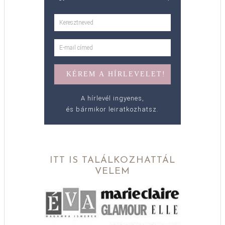
A hírlevél ingyenes,
és bármikor leiratkozhatsz.
ITT IS TALÁLKOZHATTÁL
VELEM