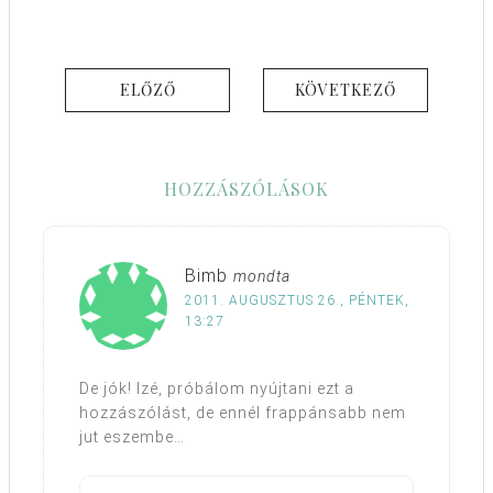
ELŐZŐ
KÖVETKEZŐ
HOZZÁSZÓLÁSOK
Bimb
mondta
2011. AUGUSZTUS 26., PÉNTEK,
13:27
De jók! Izé, próbálom nyújtani ezt a
hozzászólást, de ennél frappánsabb nem
jut eszembe…