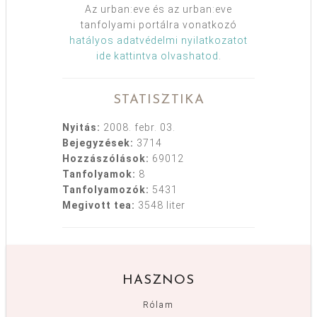
Az urban:eve és az urban:eve
tanfolyami portálra vonatkozó
hatályos adatvédelmi nyilatkozatot
ide kattintva olvashatod
.
STATISZTIKA
Nyitás:
2008. febr. 03.
Bejegyzések:
3714
Hozzászólások:
69012
Tanfolyamok:
8
Tanfolyamozók:
5431
Megivott tea:
3548 liter
HASZNOS
Rólam