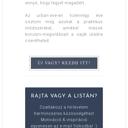
annyit, hogy tegyél magadért.
Az urban:eve-en tizennégy éve
osztom meg azokat a praktikus
módszereket, amikkel mások
konzerv-megoldásait a saját utadra
cserélheted.
RAJTA VAGY A LISTÁN?
Csatlakozz a hírlevelem
harmincezres közösségéhez!
Motiváció & inspiráció
egyenesen az e-mail fiókodba! :)