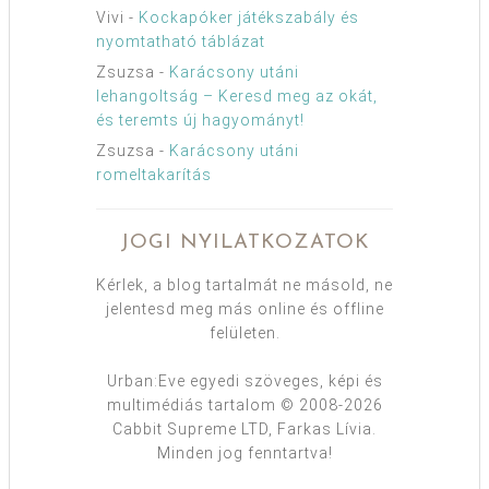
Vivi
-
Kockapóker játékszabály és
nyomtatható táblázat
Zsuzsa
-
Karácsony utáni
lehangoltság – Keresd meg az okát,
és teremts új hagyományt!
Zsuzsa
-
Karácsony utáni
romeltakarítás
JOGI NYILATKOZATOK
Kérlek, a blog tartalmát ne másold, ne
jelentesd meg más online és offline
felületen.
Urban:Eve egyedi szöveges, képi és
multimédiás tartalom © 2008-2026
Cabbit Supreme LTD, Farkas Lívia.
Minden jog fenntartva!