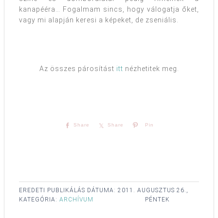
kanapééra… Fogalmam sincs, hogy válogatja őket,
vagy mi alapján keresi a képeket, de zseniális.
Az összes párosítást
itt
nézhetitek meg.
Share
Share
Pin
EREDETI PUBLIKÁLÁS DÁTUMA:
2011. AUGUSZTUS 26.,
KATEGÓRIA:
ARCHÍVUM
PÉNTEK