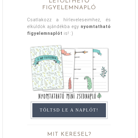
LETÖLTHETŐ
FIGYELEMNAPLÓ
Csatlakozz a hírleveleseimhez, és
elküldök ajándékba egy
nyomtatható
figyelemnaplót
is! :)
TÖLTSD LE A NAPLÓT!
MIT KERESEL?