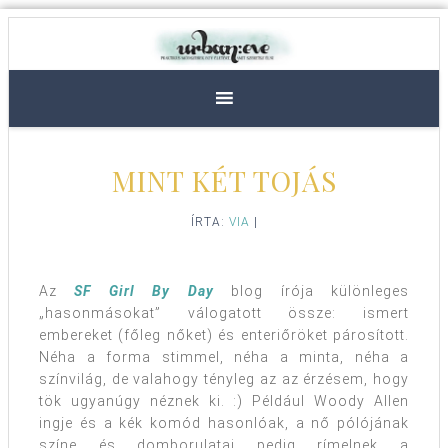
MINT KÉT TOJÁS
ÍRTA:
VIA
|
Az
SF Girl By Day
blog írója különleges
„hasonmásokat” válogatott össze: ismert
embereket (főleg nőket) és enteriőröket párosított.
Néha a forma stimmel, néha a minta, néha a
színvilág, de valahogy tényleg az az érzésem, hogy
tök ugyanúgy néznek ki. :) Például Woody Allen
ingje és a kék komód hasonlóak, a nő pólójának
színe és domborulatai pedig rímelnek a