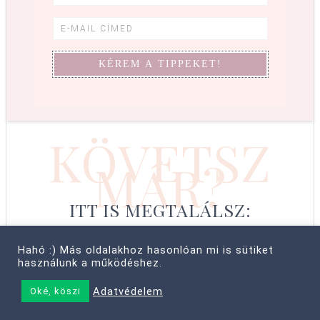
KÖVETSZ
MÁR?
ITT IS MEGTALÁLSZ:
Hahó :) Más oldalakhoz hasonlóan mi is sütiket
használunk a működéshez.
© COPYRIGHT 2008–2026 CABBIT SUPREME LTD, FARKAS LÍVIA
Adatvédelem
Oké, köszi
• MINDEN JOG FENNTARTVA! ·