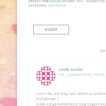
EREDETI PUBLIKÁLÁS DÁTUMA:
2011. AUGUSZTUS 
KATEGÓRIA:
INSPIRÁCIÓ
ELŐZŐ
HO
Linda
mondta
2011. AUGUSZTUS 29., HÉTFŐ,
Lufiiii! Na, azt még nem vettem a csütör
kisfiamnak!:)
A kék-sárga kombináció meg nagyon bej