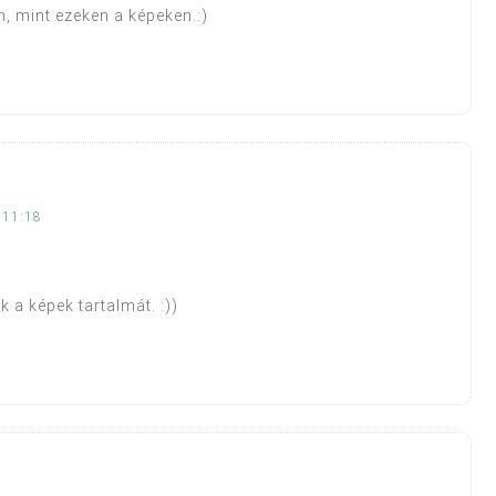
 mint ezeken a képeken.:)
 11:18
 a képek tartalmát. :))