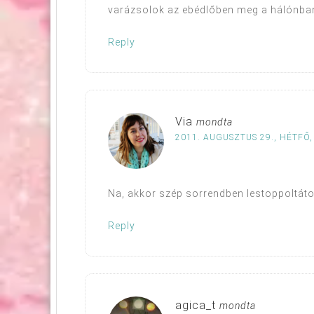
varázsolok az ebédlőben meg a hálónban,
Reply
Via
mondta
2011. AUGUSZTUS 29., HÉTFŐ,
Na, akkor szép sorrendben lestoppoltátok
Reply
agica_t
mondta