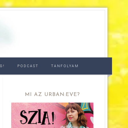
G!
PODCAST
TANFOLYAM
MI AZ URBAN:EVE?