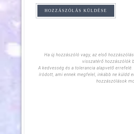
Ha új hozzászóló vagy, az első hozzászólás
visszatérő hozzászólók 
A kedvesség és a tolerancia alapvető errefelé
íródott, ami ennek megfelel, inkább ne küldd e
hozzászólások mod