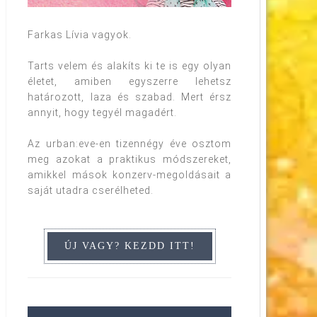
Farkas Lívia vagyok.
Tarts velem és alakíts ki te is egy olyan
életet, amiben egyszerre lehetsz
határozott, laza és szabad. Mert érsz
annyit, hogy tegyél magadért.
Az urban:eve-en tizennégy éve osztom
meg azokat a praktikus módszereket,
amikkel mások konzerv-megoldásait a
saját utadra cserélheted.