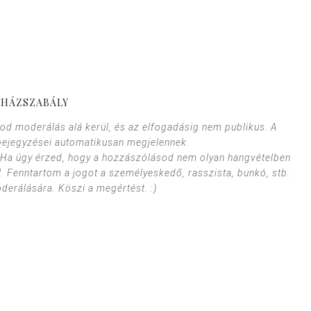
HÁZSZABÁLY
od moderálás alá kerül, és az elfogadásig nem publikus. A
bejegyzései automatikusan megjelennek.
. Ha úgy érzed, hogy a hozzászólásod nem olyan hangvételben
l. Fenntartom a jogot a személyeskedő, rasszista, bunkó, stb.
erálására. Köszi a megértést. :)