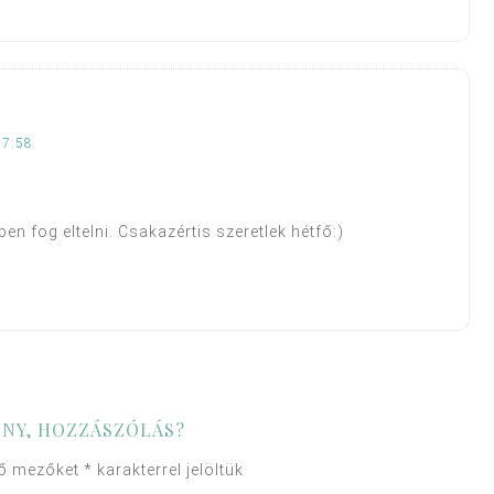
 7:58
n fog eltelni. Csakazértis szeretlek hétfő:)
NY, HOZZÁSZÓLÁS?
ző mezőket
*
karakterrel jelöltük