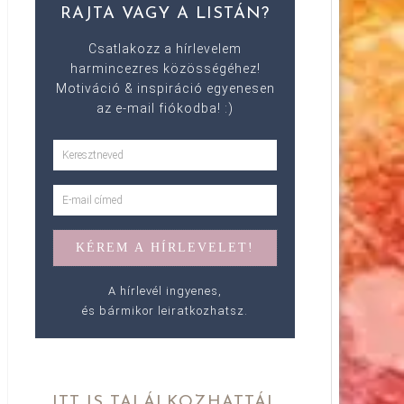
RAJTA VAGY A LISTÁN?
Csatlakozz a hírlevelem
harmincezres közösségéhez!
Motiváció & inspiráció egyenesen
az e-mail fiókodba! :)
A hírlevél ingyenes,
és bármikor leiratkozhatsz.
ITT IS TALÁLKOZHATTÁL