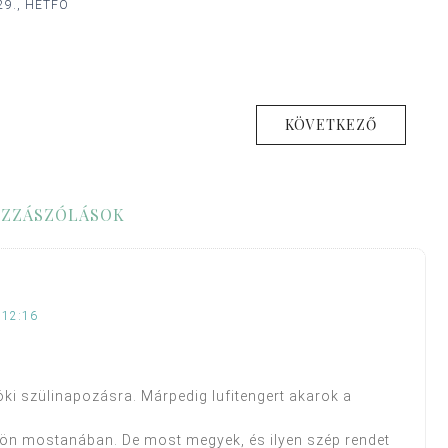
29., HÉTFŐ
KÖVETKEZŐ
ZZÁSZÓLÁSOK
 12:16
töki szülinapozásra. Márpedig lufitengert akarok a
ön mostanában. De most megyek, és ilyen szép rendet