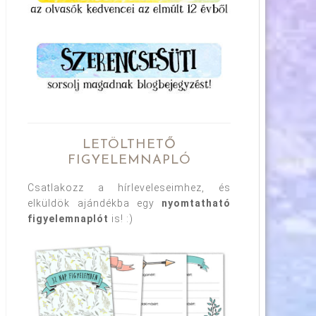
LETÖLTHETŐ
FIGYELEMNAPLÓ
Csatlakozz a hírleveleseimhez, és
elküldök ajándékba egy
nyomtatható
figyelemnaplót
is! :)