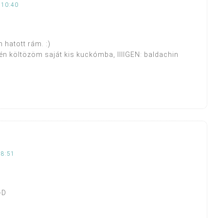
 10:40
n hatott rám. :)
gén költözöm saját kis kuckómba, IIIIGEN: baldachin
 8:51
-D