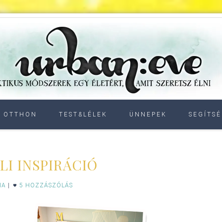
OTTHON
TEST&LÉLEK
ÜNNEPEK
SEGÍTSÉ
LI INSPIRÁCIÓ
IA
|
5 HOZZÁSZÓLÁS