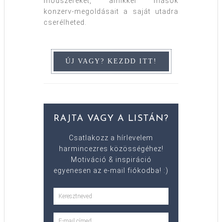
módszereket, amikkel mások
konzerv-megoldásait a saját utadra
cserélheted.
RAJTA VAGY A LISTÁN?
Csatlakozz a hírlevelem
harmincezres közösségéhez!
Motiváció & inspiráció
egyenesen az e-mail fiókodba! :)