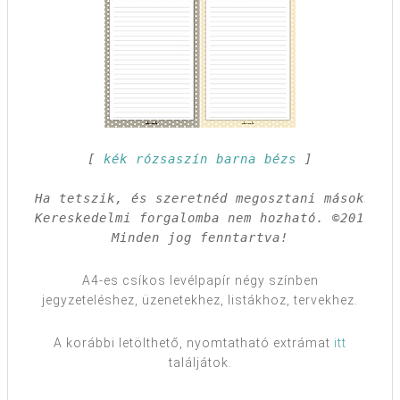
[ 
kék
rózsaszín
barna
bézs
 ]

Ha tetszik, és szeretnéd megosztani másokkal,
Kereskedelmi forgalomba nem hozható. ©2011 Far
Minden jog fenntartva!
A4-es csíkos levélpapír négy színben
jegyzeteléshez, üzenetekhez, listákhoz, tervekhez.
A korábbi letölthető, nyomtatható extrámat
itt
találjátok.