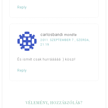
Reply
carlosbandi
mondta
2011. SZEPTEMBER 7., SZERDA,
21:19
És ismét csak hurrááááá :) köszi!
Reply
VÉLEMÉNY, HOZZÁSZÓLÁS?