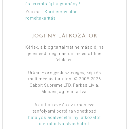
és teremts új hagyományt!
Zsuzsa
-
Karácsony utáni
romeltakarítás
JOGI NYILATKOZATOK
Kérlek, a blog tartalmát ne másold, ne
jelentesd meg más online és offline
felületen.
Urban:Eve egyedi szöveges, képi és
multimédiás tartalom © 2008-2026
Cabbit Supreme LTD, Farkas Lívia.
Minden jog fenntartva!
Az urban:eve és az urban:eve
tanfolyami portálra vonatkozó
hatályos adatvédelmi nyilatkozatot
ide kattintva olvashatod
.