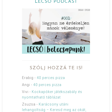
LECSÓ PODCAST
SZÓLJ HOZZÁ TE IS!
Erabig
-
40 perces pizza
Angi
-
40 perces pizza
Vivi
-
Kockapóker játékszabály és
nyomtatható táblázat
Zsuzsa
-
Karácsony utáni
lehangoltság – Keresd meg az okát,