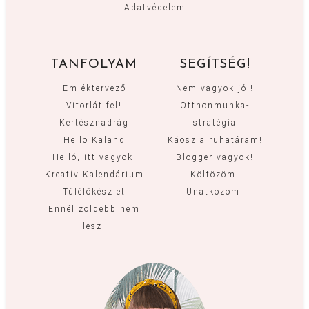
Adatvédelem
TANFOLYAM
SEGÍTSÉG!
Emléktervező
Nem vagyok jól!
Vitorlát fel!
Otthonmunka-
Kertésznadrág
stratégia
Hello Kaland
Káosz a ruhatáram!
Helló, itt vagyok!
Blogger vagyok!
Kreatív Kalendárium
Költözöm!
Túlélőkészlet
Unatkozom!
Ennél zöldebb nem
lesz!