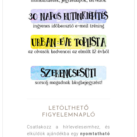
LETÖLTHETŐ
FIGYELEMNAPLÓ
Csatlakozz a hírleveleseimhez, és
elküldök ajándékba egy
nyomtatható