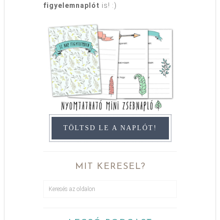
figyelemnaplót
is! :)
TÖLTSD LE A NAPLÓT!
MIT KERESEL?