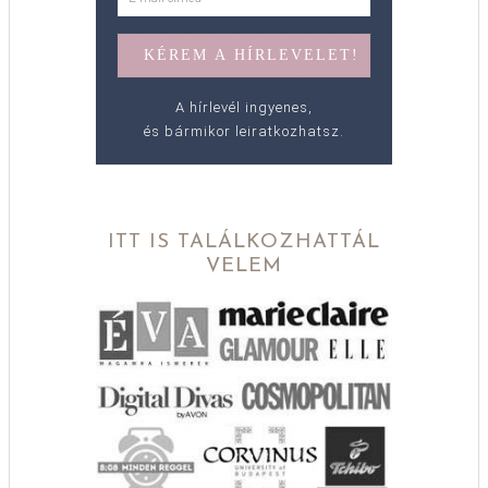
A hírlevél ingyenes,
és bármikor leiratkozhatsz.
ITT IS TALÁLKOZHATTÁL
VELEM