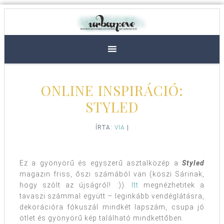
ONLINE INSPIRÁCIÓ:
STYLED
ÍRTA:
VIA
|
Ez a gyönyörű és egyszerű asztalközép a
Styled
magazin friss, őszi számából van (köszi Sárinak,
hogy szólt az újságról! :)).
Itt
megnézhetitek a
tavaszi számmal együtt – leginkább vendéglátásra,
dekorációra fókuszál mindkét lapszám, csupa jó
ötlet és gyönyörű kép található mindkettőben.