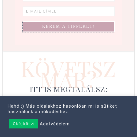
KÖVETSZ
MÁR?
ITT IS MEGTALÁLSZ:
Hahó :) Más oldalakhoz hasonlóan mi is sütiket
használunk a működéshez.
© COPYRIGHT 2008–2026 CABBIT SUPREME LTD, FARKAS LÍVIA
Adatvédelem
Oké, köszi
• MINDEN JOG FENNTARTVA! ·