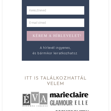
A hírlevél ingyenes,
és bármikor leiratkozhatsz.
ITT IS TALÁLKOZHATTÁL
VELEM