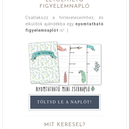
LETÖLTHETŐ
FIGYELEMNAPLÓ
Csatlakozz a hírleveleseimhez, és
elküldök ajándékba egy
nyomtatható
figyelemnaplót
is! :)
TÖLTSD LE A NAPLÓT!
MIT KERESEL?