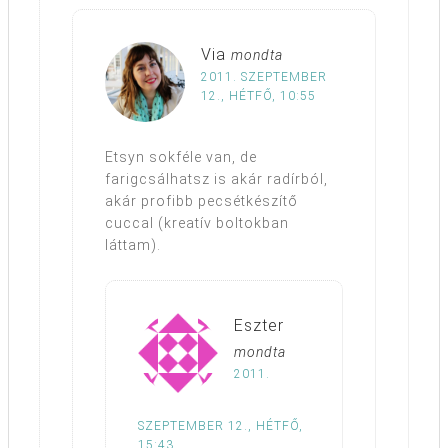
Via
mondta
2011. SZEPTEMBER
12., HÉTFŐ, 10:55
Etsyn sokféle van, de
farigcsálhatsz is akár radírból,
akár profibb pecsétkészítő
cuccal (kreatív boltokban
láttam).
Eszter
mondta
2011.
SZEPTEMBER 12., HÉTFŐ,
15:43