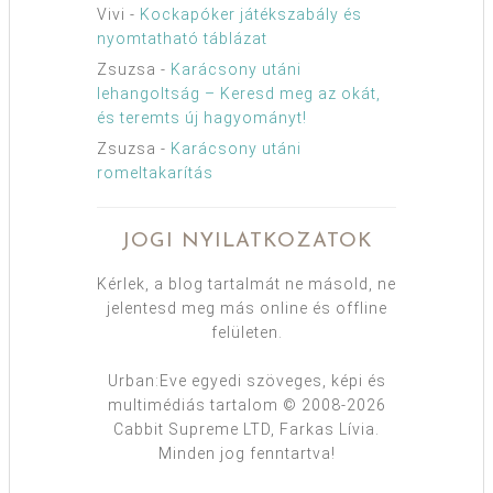
Vivi
-
Kockapóker játékszabály és
nyomtatható táblázat
Zsuzsa
-
Karácsony utáni
lehangoltság – Keresd meg az okát,
és teremts új hagyományt!
Zsuzsa
-
Karácsony utáni
romeltakarítás
JOGI NYILATKOZATOK
Kérlek, a blog tartalmát ne másold, ne
jelentesd meg más online és offline
felületen.
Urban:Eve egyedi szöveges, képi és
multimédiás tartalom © 2008-2026
Cabbit Supreme LTD, Farkas Lívia.
Minden jog fenntartva!