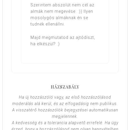
Szerintem abszolút nem cél az
almák nem megevése. :)) Ilyen
mosolygós almáknak én se
tudnék ellenállni.
Majd megmutatod az ajtódíszt,
ha elkészül? :)
HÁZSZABÁLY
Ha új hozzászóló vagy, az első hozzászólásod
moderálás alá kerül, és az elfogadásig nem publikus.
A visszatérő hozzászólók bejegyzései automatikusan
megjelennek.
A kedvesség és a tolerancia alapvető errefelé. Ha úgy
érzed, hogy a hozzászólásod nem olyan hangvételben