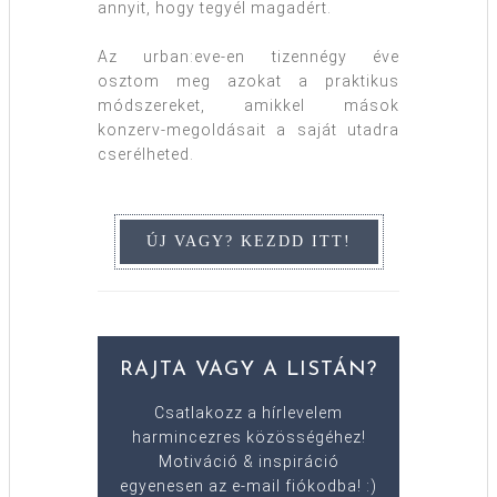
annyit, hogy tegyél magadért.
Az urban:eve-en tizennégy éve
osztom meg azokat a praktikus
módszereket, amikkel mások
konzerv-megoldásait a saját utadra
cserélheted.
RAJTA VAGY A LISTÁN?
Csatlakozz a hírlevelem
harmincezres közösségéhez!
Motiváció & inspiráció
egyenesen az e-mail fiókodba! :)