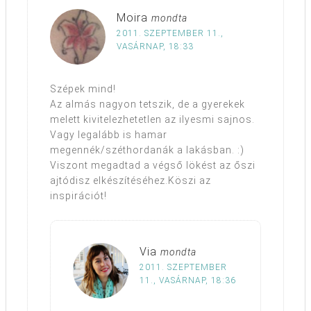
Moira
mondta
2011. SZEPTEMBER 11.,
VASÁRNAP, 18:33
Szépek mind!
Az almás nagyon tetszik, de a gyerekek
melett kivitelezhetetlen az ilyesmi sajnos.
Vagy legalább is hamar
megennék/széthordanák a lakásban. :)
Viszont megadtad a végső lökést az őszi
ajtódisz elkészítéséhez.Köszi az
inspirációt!
Via
mondta
2011. SZEPTEMBER
11., VASÁRNAP, 18:36