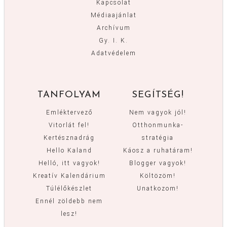
Kapcsolat
Médiaajánlat
Archívum
Gy. I. K.
Adatvédelem
TANFOLYAM
SEGÍTSÉG!
Emléktervező
Nem vagyok jól!
Vitorlát fel!
Otthonmunka-
Kertésznadrág
stratégia
Hello Kaland
Káosz a ruhatáram!
Helló, itt vagyok!
Blogger vagyok!
Kreatív Kalendárium
Költözöm!
Túlélőkészlet
Unatkozom!
Ennél zöldebb nem
lesz!