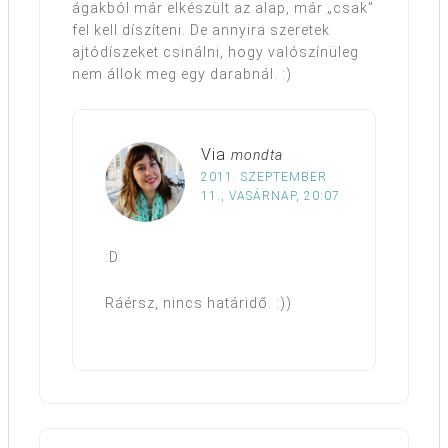
ágakból már elkészült az alap, már „csak”
fel kell díszíteni. De annyira szeretek
ajtódíszeket csinálni, hogy valószínüleg
nem állok meg egy darabnál. :)
Via
mondta
2011. SZEPTEMBER
11., VASÁRNAP, 20:07
:D
Ráérsz, nincs határidő. :))