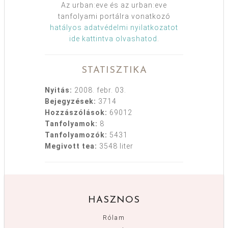
Az urban:eve és az urban:eve
tanfolyami portálra vonatkozó
hatályos adatvédelmi nyilatkozatot
ide kattintva olvashatod
.
STATISZTIKA
Nyitás:
2008. febr. 03.
Bejegyzések:
3714
Hozzászólások:
69012
Tanfolyamok:
8
Tanfolyamozók:
5431
Megivott tea:
3548 liter
HASZNOS
Rólam