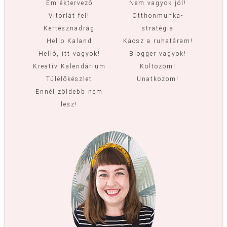
Emléktervező
Nem vagyok jól!
Vitorlát fel!
Otthonmunka-
Kertésznadrág
stratégia
Hello Kaland
Káosz a ruhatáram!
Helló, itt vagyok!
Blogger vagyok!
Kreatív Kalendárium
Költözöm!
Túlélőkészlet
Unatkozom!
Ennél zöldebb nem
lesz!