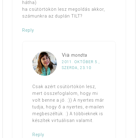
hátha)
ha csütörtökön lesz megoldás akkor,
számunkra az duplán TILT?
Reply
Via
mondta
2011. OKTÓBER 5.,
SZERDA, 23:10
Csak azért csütörtökön lesz,
mert összefoglalom, hogy mi
volt benne a jó. :)) A nyertes már
tudja, hogy ő a nyertes, e-mailen
megbeszéltük. :) A többieknek is
készítek virtuálisan valamit.
Reply