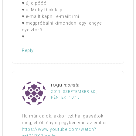
♥ új cipőőő
♥ új Moby Dick klip
♥ e-mailt kapni, e-mailt írni
♥ megpróbálni kimondani egy lengyel
nyelvtörőt
♥
Reply
roga
mondta
2011. SZEPTEMBER 30.,
PÉNTEK, 10:15
Ha már dalok, akkor ezt hallgassátok
meg, ettől tényleg egyben van az ember:
https://www.youtube.com/watch?