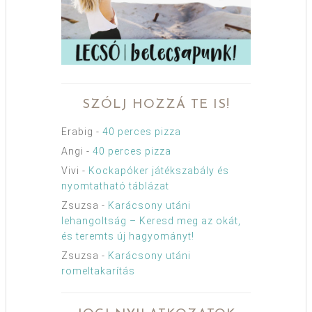
SZÓLJ HOZZÁ TE IS!
Erabig
-
40 perces pizza
Angi
-
40 perces pizza
Vivi
-
Kockapóker játékszabály és
nyomtatható táblázat
Zsuzsa
-
Karácsony utáni
lehangoltság – Keresd meg az okát,
és teremts új hagyományt!
Zsuzsa
-
Karácsony utáni
romeltakarítás