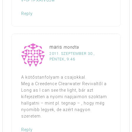
v=tP1PXRiVoJw
Reply
maris
mondta
2011. SZEPTEMBER 30.,
PÉNTEK, 9:46
A kötőstanfolyam a csajokkal.
Meg a Creedence Clearwater Revivaltől a
Long as I can see the light, bár azt
kifejezetten a nyomi napjaimon szoktam
hallgatni – mint pl. tegnap – , hogy még
nyomibb legyek, de azért nagyon
szeretem.
Reply