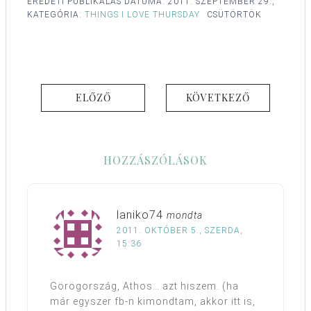
EREDETI PUBLIKÁLÁS DÁTUMA:
2011. SZEPTEMBER 29.,
KATEGÓRIA:
THINGS I LOVE THURSDAY
CSÜTÖRTÖK
ELŐZŐ
KÖVETKEZŐ
HOZZÁSZÓLÁSOK
laniko74
mondta
2011. OKTÓBER 5., SZERDA,
15:36
Görögország, Athos… azt hiszem. (ha
már egyszer fb-n kimondtam, akkor itt is,