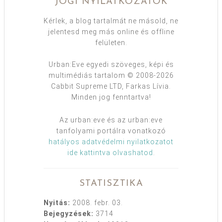
JOGI NYILATKOZATOK
Kérlek, a blog tartalmát ne másold, ne
jelentesd meg más online és offline
felületen.
Urban:Eve egyedi szöveges, képi és
multimédiás tartalom © 2008-2026
Cabbit Supreme LTD, Farkas Lívia.
Minden jog fenntartva!
Az urban:eve és az urban:eve
tanfolyami portálra vonatkozó
hatályos adatvédelmi nyilatkozatot
ide kattintva olvashatod
.
STATISZTIKA
Nyitás:
2008. febr. 03.
Bejegyzések:
3714