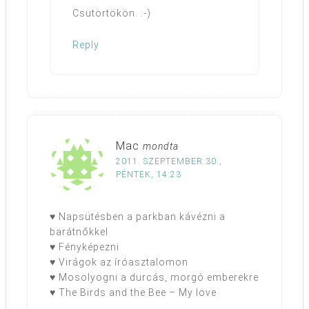
Csütörtökön. :-)
Reply
Mac
mondta
2011. SZEPTEMBER 30.,
PÉNTEK, 14:23
♥ Napsütésben a parkban kávézni a
barátnőkkel
♥ Fényképezni
♥ Virágok az íróasztalomon
♥ Mosolyogni a durcás, morgó emberekre
♥ The Birds and the Bee – My love