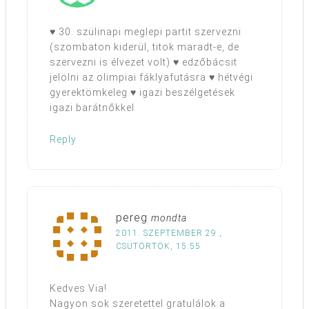
♥ 30. szülinapi meglepi partit szervezni
(szombaton kiderül, titok maradt-e, de
szervezni is élvezet volt) ♥ edzőbácsit
jelölni az olimpiai fáklyafutásra ♥ hétvégi
gyerektömkeleg ♥ igazi beszélgetések
igazi barátnőkkel
Reply
pereg
mondta
2011. SZEPTEMBER 29.,
CSÜTÖRTÖK, 15:55
Kedves Via!
Nagyon sok szeretettel gratulálok a