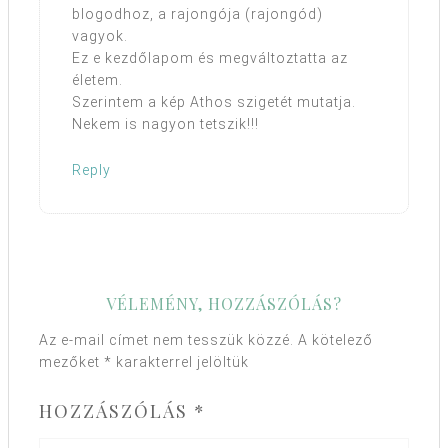
blogodhoz, a rajongója (rajongód)
vagyok.
Ez e kezdőlapom és megváltoztatta az
életem.
Szerintem a kép Athos szigetét mutatja.
Nekem is nagyon tetszik!!!
Reply
VÉLEMÉNY, HOZZÁSZÓLÁS?
Az e-mail címet nem tesszük közzé.
A kötelező
mezőket
*
karakterrel jelöltük
HOZZÁSZÓLÁS
*