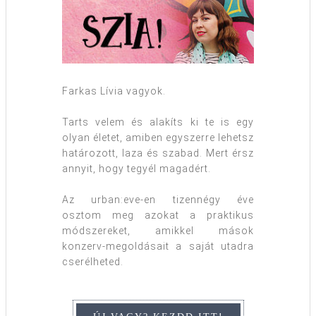
Farkas Lívia vagyok.
Tarts velem és alakíts ki te is egy
olyan életet, amiben egyszerre lehetsz
határozott, laza és szabad. Mert érsz
annyit, hogy tegyél magadért.
Az urban:eve-en tizennégy éve
osztom meg azokat a praktikus
módszereket, amikkel mások
konzerv-megoldásait a saját utadra
cserélheted.