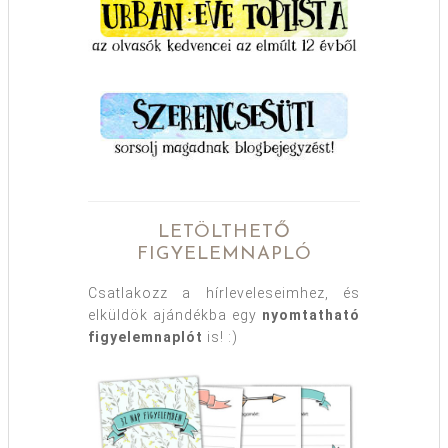
LETÖLTHETŐ
FIGYELEMNAPLÓ
Csatlakozz a hírleveleseimhez, és
elküldök ajándékba egy
nyomtatható
figyelemnaplót
is! :)