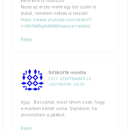
kéne erre is többször.
Node az érzés mellé egy tuti szám is
dukál, remélem nektek is tetszik!
https://www.youtube.com/watch?
v=NU9M8ej8dbM&feature=related
Reply
birskorte
mondta
2011. SZEPTEMBER 29.,
CSÜTÖRTÖK, 20:29
Ajjaj… Bocsánat, most látom csak, hogy
e-mailben kellett volna. Sajnálom, ha
elrontottam a játékot.
Reply