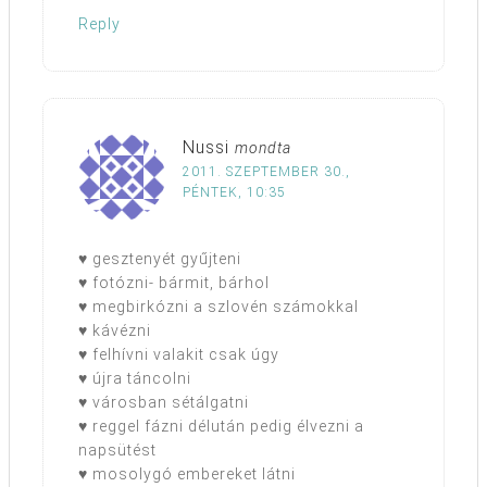
Reply
Nussi
mondta
2011. SZEPTEMBER 30.,
PÉNTEK, 10:35
♥ gesztenyét gyűjteni
♥ fotózni- bármit, bárhol
♥ megbirkózni a szlovén számokkal
♥ kávézni
♥ felhívni valakit csak úgy
♥ újra táncolni
♥ városban sétálgatni
♥ reggel fázni délután pedig élvezni a
napsütést
♥ mosolygó embereket látni