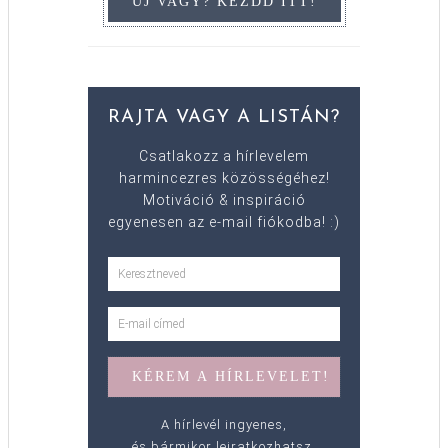
RAJTA VAGY A LISTÁN?
Csatlakozz a hírlevelem
harmincezres közösségéhez!
Motiváció & inspiráció
egyenesen az e-mail fiókodba! :)
A hírlevél ingyenes,
és bármikor leiratkozhatsz.