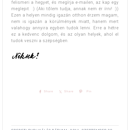
felismeri a hegyet, és megírja e-mailen, az kap egy
meglepit. :) (Aki tőlem tudja, annak nem ér írni! :))
Ezen a helyen mindig igazán otthon érzem magam,
nem is igazán a körülmények miatt, hanem mert
valahogy annyira egyben tudok lenni. Erre a hétre
ez a kedvenc dolgom, és az olyan helyek, ahol el
tudok veszni a szépségben.
Share
Share
Pin