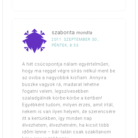
szaborita
mondta
2011. SZEPTEMBER 30.,
PÉNTEK, 8:53
A hét csúcspontja nálam egyértelműen,
hogy ma reggel végre sírás nélkül ment be
az oviba a nagyobbik kisfiam. Annyira
büszke vagyok rá, madarat lehetne
fogatni velem, legszívesebben
szaladgálnék körbe-körbe a kertben!
Egyébként tudom, milyen érzés, amit írtál,
nekem is van ilyen helyem, de szerencsére
itt a kertünkben, így minden nap
élvezhetem, élvezhetném, ha kicsit több
időm lenne – bár talán csak szakítanom