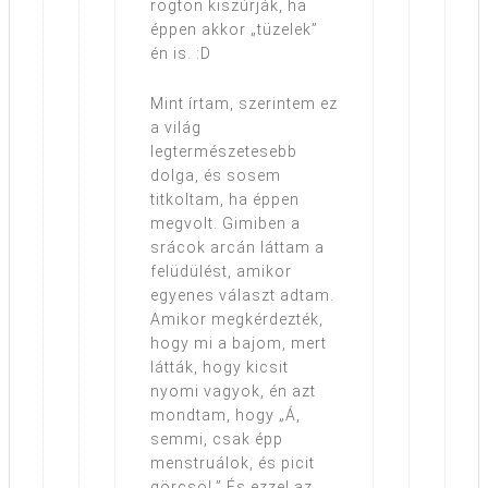
rögtön kiszúrják, ha
éppen akkor „tüzelek”
én is. :D
Mint írtam, szerintem ez
a világ
legtermészetesebb
dolga, és sosem
titkoltam, ha éppen
megvolt. Gimiben a
srácok arcán láttam a
felüdülést, amikor
egyenes választ adtam.
Amikor megkérdezték,
hogy mi a bajom, mert
látták, hogy kicsit
nyomi vagyok, én azt
mondtam, hogy „Á,
semmi, csak épp
menstruálok, és picit
görcsöl.” És ezzel az