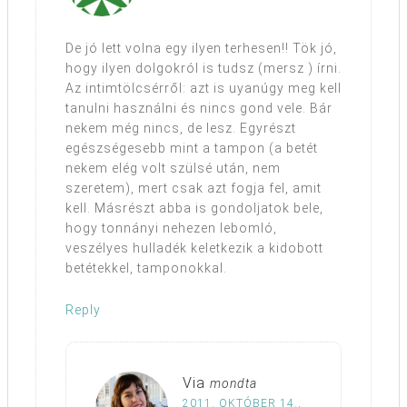
De jó lett volna egy ilyen terhesen!! Tök jó,
hogy ilyen dolgokról is tudsz (mersz ) írni.
Az intimtölcsérről: azt is uyanúgy meg kell
tanulni használni és nincs gond vele. Bár
nekem még nincs, de lesz. Egyrészt
egészségesebb mint a tampon (a betét
nekem elég volt szülsé után, nem
szeretem), mert csak azt fogja fel, amit
kell. Másrészt abba is gondoljatok bele,
hogy tonnányi nehezen lebomló,
veszélyes hulladék keletkezik a kidobott
betétekkel, tamponokkal.
Reply
Via
mondta
2011. OKTÓBER 14.,