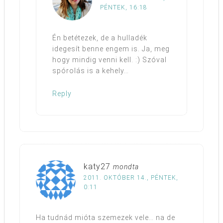
PÉNTEK, 16:18
Én betétezek, de a hulladék
idegesít benne engem is. Ja, meg
hogy mindig venni kell. :) Szóval
spórolás is a kehely…
Reply
katy27
mondta
2011. OKTÓBER 14., PÉNTEK,
0:11
Ha tudnád mióta szemezek vele… na de