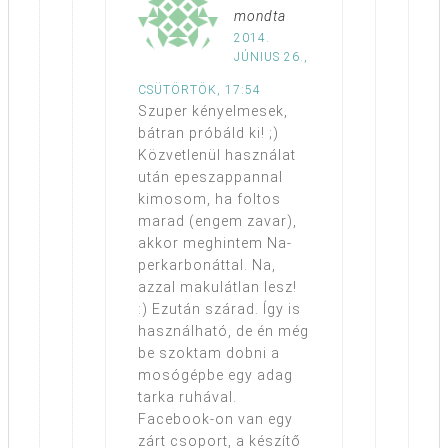
mondta
2014.
JÚNIUS 26.,
CSÜTÖRTÖK, 17:54
Szuper kényelmesek,
bátran próbáld ki! ;)
Közvetlenül használat
után epeszappannal
kimosom, ha foltos
marad (engem zavar),
akkor meghintem Na-
perkarbonáttal. Na,
azzal makulátlan lesz!
:) Ezután szárad. Így is
használható, de én még
be szoktam dobni a
mosógépbe egy adag
tarka ruhával.
Facebook-on van egy
zárt csoport, a készítő