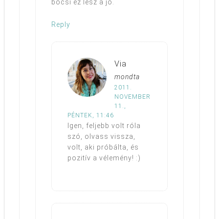
bocsi ez lesz a jó.
Reply
Via
mondta
2011.
NOVEMBER
11.,
PÉNTEK, 11:46
Igen, feljebb volt róla
szó, olvass vissza,
volt, aki próbálta, és
pozitív a vélemény! :)