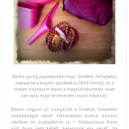
Barbie görög jógatáborba megy: SheWee, felfújhatós
nyakpárna a buszos éjszakákra (IKEA family), és a
malám (rózsaszín masni a megkülönböztetés miatt
van rajta, hogy ne keverjem össze máséval).
Nálam nagyon jól vizsgázott a SheWee, hihetetlen
szabadságot adott. Használtam büdös, koszos
vécében és szabadtéren is — fantasztikus érzés
volt, hogy nem kellett „keresnünk egy vécét”, ha