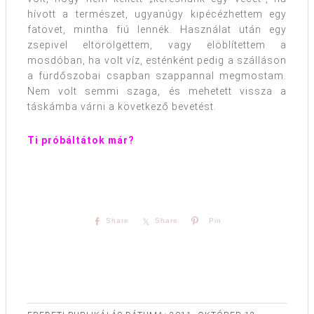
hívott a természet, ugyanúgy kipécézhettem egy
fatövet, mintha fiú lennék. Használat után egy
zsepivel eltörölgettem, vagy elöblítettem a
mosdóban, ha volt víz, esténként pedig a szálláson
a fürdőszobai csapban szappannal megmostam.
Nem volt semmi szaga, és mehetett vissza a
táskámba várni a következő bevetést.
Ti próbáltátok már?
Share
Share
Pin