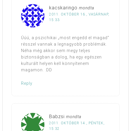
kacskaringo
mondta
2011. OKTÓBER 16., VASÁRNAP,
15:33
Úúú, a pszichikai „most engedd el magad”
résszel vannak a legnagyobb problémák.
Néha még akkor sem megy teljes
biztonságban a dolog, ha egy egészen
kulturált helyen kell könnyítenem
magamon. :DD
Reply
Babzsi
mondta
2011. OKTÓBER 14., PÉNTEK,
15:32