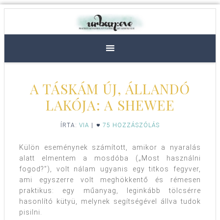
A TÁSKÁM ÚJ, ÁLLANDÓ
LAKÓJA: A SHEWEE
ÍRTA:
VIA
|
75 HOZZÁSZÓLÁS
Külön eseménynek számított, amikor a nyaralás
alatt elmentem a mosdóba („Most használni
fogod?”), volt nálam ugyanis egy titkos fegyver,
ami egyszerre volt meghökkentő és rémesen
praktikus: egy műanyag, leginkább tölcsérre
hasonlító kütyü, melynek segítségével állva tudok
pisilni.