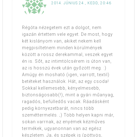
2014. JÚNIUS 24., KEDD, 20:46
Régóta nézegetem ezt a dolgot, nem
igazán értettem vele egyet. De most, hogy
két kislányom van, akiket nekem kell
megpisiltetnem minden körülmények
között a rossz derekammal, veszek egyet
én is. Sőt, az intimtölcsérem is úton van,
az is hosszú évek után győzött meg. :)
Amúgy én mosható (igen, varrott, textil)
betéteket használok. Hát, az egy csoda!
Sokkal kellemesebb, kényelmesebb,
biztonságosabb(!), mint a gyári műanyag,
ragadós, befülledős vacak. Ráadásként
pedig környezetbarát, nincs több
szeméttermelés. ;) Több helyen kapni már,
sokan varrnak, az enyémek kézműves
termékek, ugyanonnan van az egész
készletem. Ja, és szépek is (pöttyös,