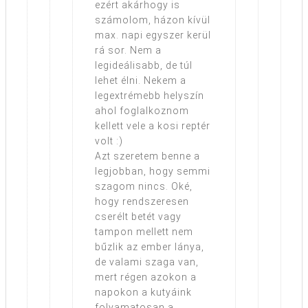
ezért akárhogy is
számolom, házon kívül
max. napi egyszer kerül
rá sor. Nem a
legideálisabb, de túl
lehet élni. Nekem a
legextrémebb helyszín
ahol foglalkoznom
kellett vele a kosi reptér
volt :)
Azt szeretem benne a
legjobban, hogy semmi
szagom nincs. Oké,
hogy rendszeresen
cserélt betét vagy
tampon mellett nem
bűzlik az ember lánya,
de valami szaga van,
mert régen azokon a
napokon a kutyáink
folyamatosan a