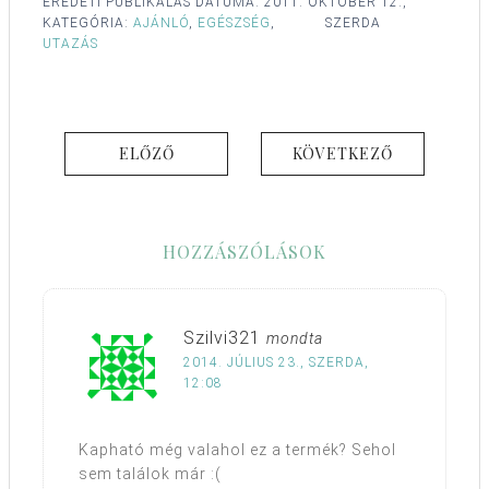
EREDETI PUBLIKÁLÁS DÁTUMA:
2011. OKTÓBER 12.,
KATEGÓRIA:
AJÁNLÓ
,
EGÉSZSÉG
,
SZERDA
UTAZÁS
ELŐZŐ
KÖVETKEZŐ
HOZZÁSZÓLÁSOK
Szilvi321
mondta
2014. JÚLIUS 23., SZERDA,
12:08
Kapható még valahol ez a termék? Sehol
sem találok már :(