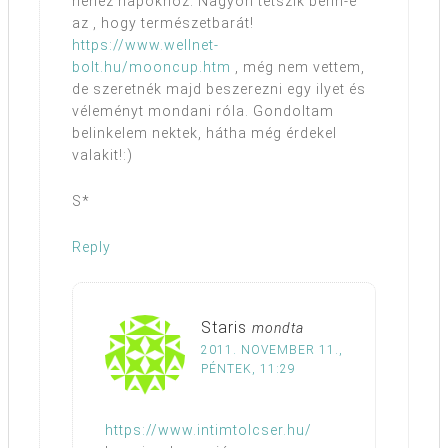
nehéz napokhoz. Nagyon tetszik benn-e
az , hogy természetbarát!
https://www.wellnet-
bolt.hu/mooncup.htm
, még nem vettem,
de szeretnék majd beszerezni egy ilyet és
véleményt mondani róla. Gondoltam
belinkelem nektek, hátha még érdekel
valakit!:)
S*
Reply
Staris
mondta
2011. NOVEMBER 11.,
PÉNTEK, 11:29
https://www.intimtolcser.hu/