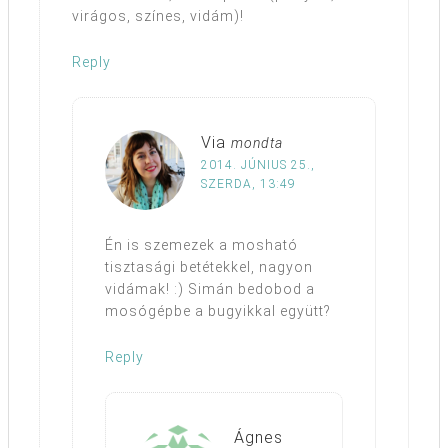
virágos, színes, vidám)!
Reply
Via
mondta
2014. JÚNIUS 25.,
SZERDA, 13:49
Én is szemezek a mosható
tisztasági betétekkel, nagyon
vidámak! :) Simán bedobod a
mosógépbe a bugyikkal együtt?
Reply
Ágnes