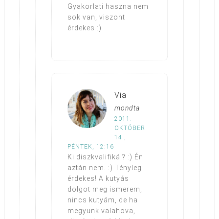
Gyakorlati haszna nem
sok van, viszont
érdekes :)
Via
mondta
2011.
OKTÓBER
14.,
PÉNTEK, 12:16
Ki diszkvalifikál? :) Én
aztán nem. :) Tényleg
érdekes! A kutyás
dolgot meg ismerem,
nincs kutyám, de ha
megyünk valahova,