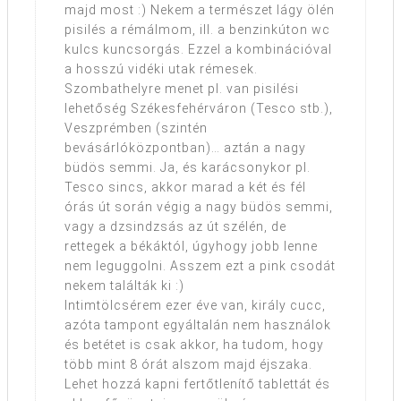
majd most :) Nekem a természet lágy ölén
pisilés a rémálmom, ill. a benzinkúton wc
kulcs kuncsorgás. Ezzel a kombinációval
a hosszú vidéki utak rémesek.
Szombathelyre menet pl. van pisilési
lehetőség Székesfehérváron (Tesco stb.),
Veszprémben (szintén
bevásárlóközpontban)… aztán a nagy
büdös semmi. Ja, és karácsonykor pl.
Tesco sincs, akkor marad a két és fél
órás út során végig a nagy büdös semmi,
vagy a dzsindzsás az út szélén, de
rettegek a békáktól, úgyhogy jobb lenne
nem leguggolni. Asszem ezt a pink csodát
nekem találták ki :)
Intimtölcsérem ezer éve van, király cucc,
azóta tampont egyáltalán nem használok
és betétet is csak akkor, ha tudom, hogy
több mint 8 órát alszom majd éjszaka.
Lehet hozzá kapni fertőtlenítő tablettát és