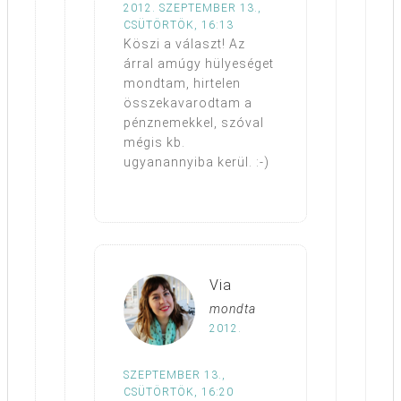
2012. SZEPTEMBER 13.,
CSÜTÖRTÖK, 16:13
Köszi a választ! Az
árral amúgy hülyeséget
mondtam, hirtelen
összekavarodtam a
pénznemekkel, szóval
mégis kb.
ugyanannyiba kerül. :-)
Via
mondta
2012.
SZEPTEMBER 13.,
CSÜTÖRTÖK, 16:20