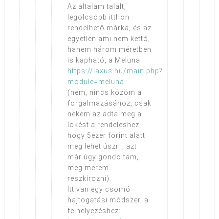
Az általam talált,
legolcsóbb itthon
rendelhető márka, és az
egyetlen ami nem kettő,
hanem három méretben
is kapható, a Meluna:
https://laxus.hu/main.php?
module=meluna
(nem, nincs közöm a
forgalmazásához, csak
nekem az adta meg a
lökést a rendeléshez,
hogy 5ezer forint alatt
meg lehet úszni, azt
már úgy gondoltam,
meg merem
reszkírozni).
Itt van egy csomó
hajtogatási módszer, a
felhelyezéshez: