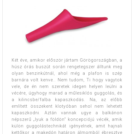
Két éve, amikor először jártam Görögországban, a
húsz órás buszút során rengetegszer álltunk meg
olyan benzinkútnál, ahol még a plafon is szép
barnára volt kenve… Nem tudom, Ti hogy vagytok
vele, de én nem szeretek idegen helyen leülni a
vécére, úgyhogy marad a műlesiklós guggolás, és
a kilincsbe/falba kapaszkodás. Na, az előbb
említett összekent klotyóban sehol nem lehetett
kapaszkodni. Aztán vannak ugye a balkánon
népszerű „lyuk a földön” koncepciójú vécék, amik
külön guggolástechnikát igényelnek, amit hajnali
kettőkor a makedón határon álmomból ébresztve