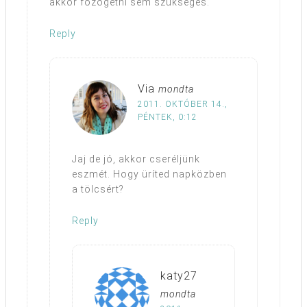
akkor főzögetni sem szükséges.
Reply
Via
mondta
2011. OKTÓBER 14.,
PÉNTEK, 0:12
Jaj de jó, akkor cseréljünk
eszmét. Hogy üríted napközben
a tölcsért?
Reply
katy27
mondta