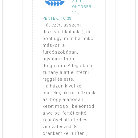
2011.
OKTÓBER
14.,
PÉNTEK, 10:38
Hát ezért asszem
diszkvalifikálnak :), de
pont úgy, mint bármikor
máskor: a
fürdőszobában,
ugyanis itthon
dolgozom. A legjobb a
zuhany alatt elintézni
reggel és este.
Ha házon kívül kell
cserélni, akkor működik
az, hogy alaposan
kezet mosol, beleöntöd
a wc-be, fertőtlenítő
kendővel áttörlöd és
visszateszed. 8
óránként kell üríteni,