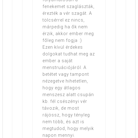
fenekemet szaglászták,
érezték a vér szagát. A
tölcsérrel ez nincs,
márpedig ha ők nem
érzik, akkor ember meg
főleg nem fogja :)
Ezen kívül érdekes
dolgokat tudhat meg az
ember a saját
menstruációjáról. A
betétet vagy tampont
nézegetve hihetetlen,
hogy egy átlagos
menszesz alatt csupán
kb. fél csészényi vér
távozik, de most
rájössz, hogy tényleg
nem több, és azt is
megtudod, hogy melyik
napon mennyi.