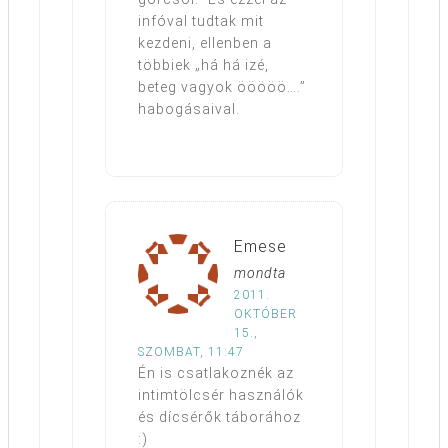
infóval tudtak mit
kezdeni, ellenben a
többiek „há há izé,
beteg vagyok ööööö….”
habogásaival.
Emese
mondta
2011.
OKTÓBER
15.,
SZOMBAT, 11:47
Én is csatlakoznék az
intimtölcsér használók
és dícsérők táborához
:)