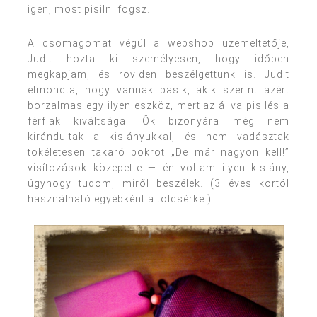
igen, most pisilni fogsz.
A csomagomat végül a webshop üzemeltetője,
Judit hozta ki személyesen, hogy időben
megkapjam, és röviden beszélgettünk is. Judit
elmondta, hogy vannak pasik, akik szerint azért
borzalmas egy ilyen eszköz, mert az állva pisilés a
férfiak kiváltsága. Ők bizonyára még nem
kirándultak a kislányukkal, és nem vadásztak
tökéletesen takaró bokrot „De már nagyon kell!”
visítozások közepette — én voltam ilyen kislány,
úgyhogy tudom, miről beszélek. (3 éves kortól
használható egyébként a tölcsérke.)