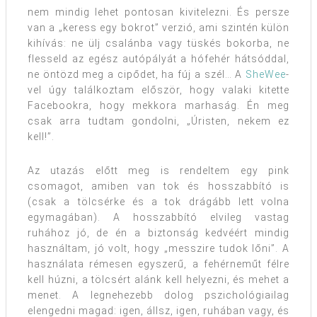
nem mindig lehet pontosan kivitelezni. És persze
van a „keress egy bokrot” verzió, ami szintén külön
kihívás: ne ülj csalánba vagy tüskés bokorba, ne
flesseld az egész autópályát a hófehér hátsóddal,
ne öntözd meg a cipődet, ha fúj a szél… A
SheWee
-
vel úgy találkoztam először, hogy valaki kitette
Facebookra, hogy mekkora marhaság. Én meg
csak arra tudtam gondolni, „Úristen, nekem ez
kell!”.
Az utazás előtt meg is rendeltem egy pink
csomagot, amiben van tok és hosszabbító is
(csak a tölcsérke és a tok drágább lett volna
egymagában). A hosszabbító elvileg vastag
ruhához jó, de én a biztonság kedvéért mindig
használtam, jó volt, hogy „messzire tudok lőni”. A
használata rémesen egyszerű, a fehérneműt félre
kell húzni, a tölcsért alánk kell helyezni, és mehet a
menet. A legnehezebb dolog pszichológiailag
elengedni magad: igen, állsz, igen, ruhában vagy, és