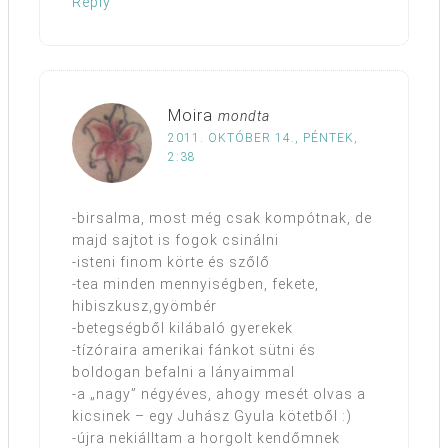
Reply
Moira
mondta
2011. OKTÓBER 14., PÉNTEK,
2:38
-birsalma, most még csak kompótnak, de
majd sajtot is fogok csinálni
-isteni finom körte és szőlő
-tea minden mennyiségben, fekete,
hibiszkusz,gyömbér
-betegségből kilábaló gyerekek
-tízóraira amerikai fánkot sütni és
boldogan befalni a lányaimmal
-a „nagy” négyéves, ahogy mesét olvas a
kicsinek – egy Juhász Gyula kötetből :)
-újra nekiálltam a horgolt kendőmnek