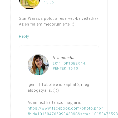
15:56
Star Warsos polót a reserved-be vetted???
Az én férjem megôrüln érte! :)
Reply
Via
mondta
2011. OKTÓBER 14.,
PÉNTEK, 16:10
Igen! :) Többféle is kapható, meg
alsógatya is. :)))
Ádám ezt kérte szülinapjára:
https://www.facebook.com/photo.php?
fbid=10150476599043098&set=a.10150476598