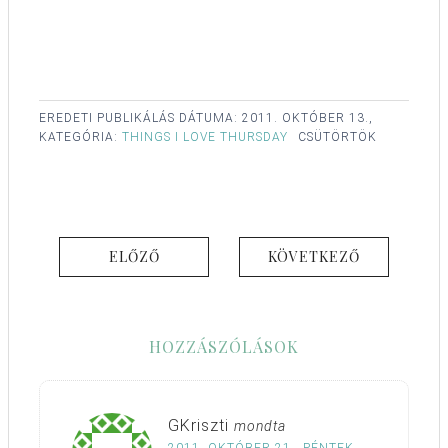
EREDETI PUBLIKÁLÁS DÁTUMA:
2011. OKTÓBER 13.,
KATEGÓRIA:
THINGS I LOVE THURSDAY
CSÜTÖRTÖK
ELŐZŐ
KÖVETKEZŐ
HOZZÁSZÓLÁSOK
GKriszti
mondta
2011. OKTÓBER 21., PÉNTEK,