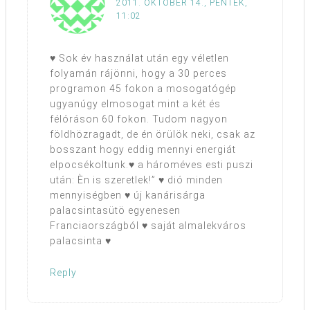
2011. OKTÓBER 14., PÉNTEK,
11:02
♥ Sok év használat után egy véletlen
folyamán rájönni, hogy a 30 perces
programon 45 fokon a mosogatógép
ugyanúgy elmosogat mint a két és
félóráson 60 fokon. Tudom nagyon
földhözragadt, de én örülök neki, csak az
bosszant hogy eddig mennyi energiát
elpocsékoltunk.♥ a hároméves esti puszi
után: Èn is szeretlek!” ♥ dió minden
mennyiségben ♥ új kanárisárga
palacsintasütö egyenesen
Franciaországból ♥ saját almalekváros
palacsinta ♥
Reply