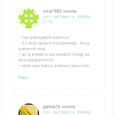
vica1982
mondta
2011. OKTÓBER 14., PÉNTEK,
21:10
– házi pattogatott kukorica
– 2,5 éves lányom hozzámbújik: -Anya,
szeressél meg.
– az új eredeti brazil kendőm (megy az
őszi kabátomhoz!)
– ebéd után habos, krémes capuccino
Reply
ganna76
mondta
2011. OKTÓBER 14., PÉNTEK,