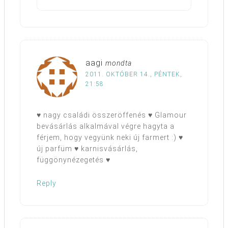
aagi
mondta
2011. OKTÓBER 14., PÉNTEK,
21:58
♥ nagy családi összeröffenés ♥ Glamour
bevásárlás alkalmával végre hagyta a
férjem, hogy vegyünk neki új farmert :) ♥
új parfüm ♥ karnisvásárlás,
függönynézegetés ♥
Reply