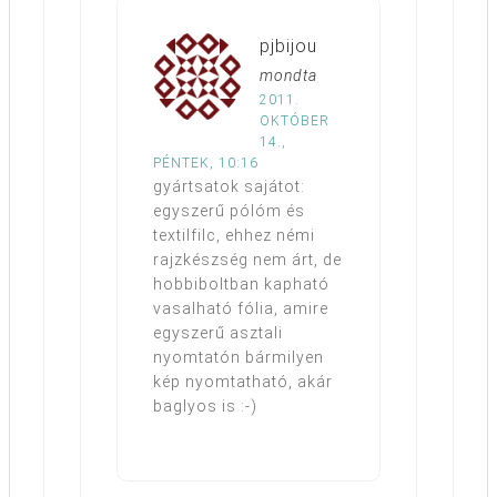
pjbijou
mondta
2011.
OKTÓBER
14.,
PÉNTEK, 10:16
gyártsatok sajátot:
egyszerű pólóm és
textilfilc, ehhez némi
rajzkészség nem árt, de
hobbiboltban kapható
vasalható fólia, amire
egyszerű asztali
nyomtatón bármilyen
kép nyomtatható, akár
baglyos is :-)