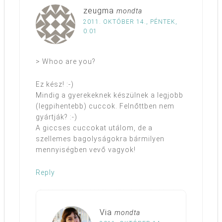
zeugma
mondta
2011. OKTÓBER 14., PÉNTEK,
0:01
> Whoo are you?
Ez kész! :-)
Mindig a gyerekeknek készülnek a legjobb
(legpihentebb) cuccok. Felnőttben nem
gyártják? :-)
A giccses cuccokat utálom, de a
szellemes bagolyságokra bármilyen
mennyiségben vevő vagyok!
Reply
Via
mondta