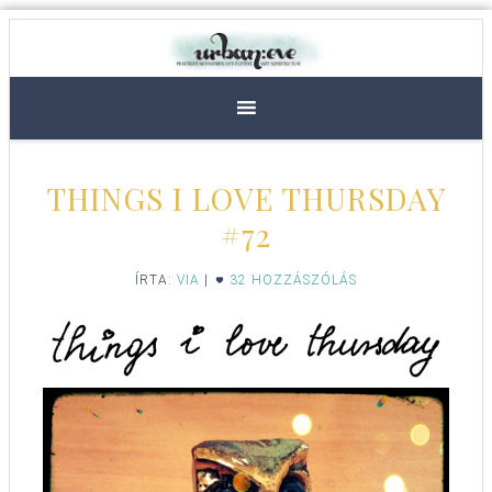
THINGS I LOVE THURSDAY
#72
ÍRTA:
VIA
|
32 HOZZÁSZÓLÁS