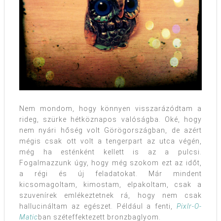
Nem mondom, hogy könnyen visszarázódtam a
rideg, szürke hétköznapos valóságba. Oké, hogy
nem nyári hőség volt Görögországban, de azért
mégis csak ott volt a tengerpart az utca végén,
még ha esténként kellett is az a pulcsi.
Fogalmazzunk úgy, hogy még szokom ezt az időt,
a régi és új feladatokat. Már mindent
kicsomagoltam, kimostam, elpakoltam, csak a
szuvenírek emlékeztetnek rá, hogy nem csak
hallucináltam az egészet. Például a fenti,
Pixlr-O-
Matic
ban széteffektezett bronzbaglyom.