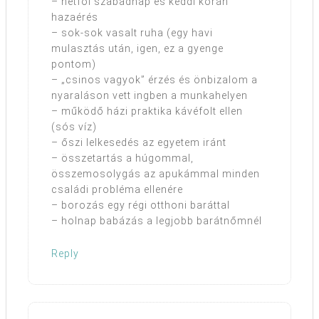
– hétfői szabadnap és keddi korán
hazaérés
– sok-sok vasalt ruha (egy havi
mulasztás után, igen, ez a gyenge
pontom)
– „csinos vagyok” érzés és önbizalom a
nyaraláson vett ingben a munkahelyen
– működő házi praktika kávéfolt ellen
(sós víz)
– őszi lelkesedés az egyetem iránt
– összetartás a húgommal,
összemosolygás az apukámmal minden
családi probléma ellenére
– borozás egy régi otthoni baráttal
– holnap babázás a legjobb barátnőmnél
Reply