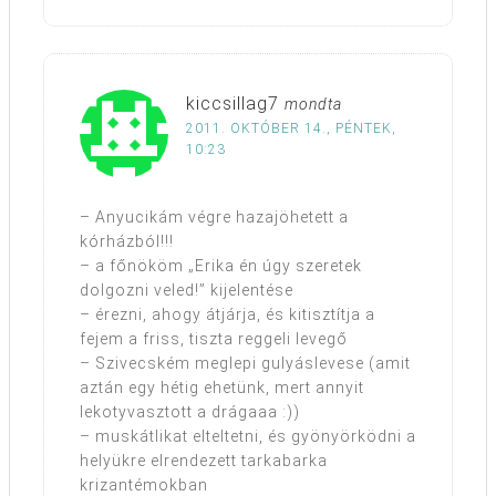
kiccsillag7
mondta
2011. OKTÓBER 14., PÉNTEK,
10:23
– Anyucikám végre hazajöhetett a
kórházból!!!
– a főnököm „Erika én úgy szeretek
dolgozni veled!” kijelentése
– érezni, ahogy átjárja, és kitisztítja a
fejem a friss, tiszta reggeli levegő
– Szivecském meglepi gulyáslevese (amit
aztán egy hétig ehetünk, mert annyit
lekotyvasztott a drágaaa :))
– muskátlikat elteltetni, és gyönyörködni a
helyükre elrendezett tarkabarka
krizantémokban