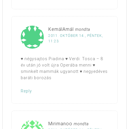
KemálAmál
mondta
2011. OKTÓBER 14., PÉNTEK,
11:23
♥ négysajtos Piadina ♥ Verdi: Tosca – 8
év után jó volt újra Operába menni ♥
sminkelt mammák ugyanott ♥ negyedéves
baráti borozás
Reply
Mirimanoo
mondta