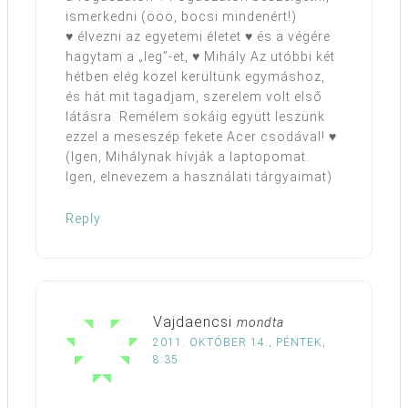
ismerkedni (ööö, bocsi mindenért!)
♥ élvezni az egyetemi életet ♥ és a végére
hagytam a „leg”-et, ♥ Mihály Az utóbbi két
hétben elég közel kerültünk egymáshoz,
és hát mit tagadjam, szerelem volt első
látásra. Remélem sokáig együtt leszünk
ezzel a meseszép fekete Acer csodával! ♥
(Igen, Mihálynak hívják a laptopomat.
Igen, elnevezem a használati tárgyaimat)
Reply
Vajdaencsi
mondta
2011. OKTÓBER 14., PÉNTEK,
8:35