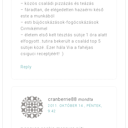
– közös családi pizzázás és teázás
– fáradtan, de elégedetten hazaérni késő
este a munkából
– esti bújócskázások-fogócskázások
Cirmikémmel
– életem első kelt tésztás sütije 1 óra alatt
elfogyott…tutira bekerült a család top 5
sütijei közé…Ezer hála Via a fahéjas
csiguci receptjéért! :)
Reply
cranberrie88
mondta
2011. OKTÓBER 14., PÉNTEK,
9:42