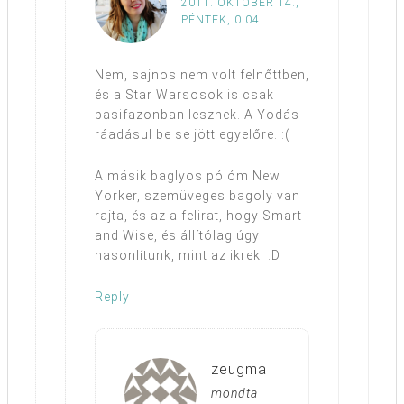
2011. OKTÓBER 14.,
PÉNTEK, 0:04
Nem, sajnos nem volt felnőttben,
és a Star Warsosok is csak
pasifazonban lesznek. A Yodás
ráadásul be se jött egyelőre. :(
A másik baglyos pólóm New
Yorker, szemüveges bagoly van
rajta, és az a felirat, hogy Smart
and Wise, és állítólag úgy
hasonlítunk, mint az ikrek. :D
Reply
zeugma
mondta