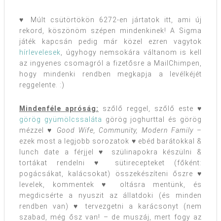
♥ Múlt csütörtökön 6272-en jártatok itt, ami új
rekord, köszönöm szépen mindenkinek! A Sigma
játék kapcsán pedig már közel ezren vagytok
hírlevelesek
, úgyhogy nemsokára váltanom is kell
az ingyenes csomagról a fizetősre a MailChimpen,
hogy mindenki rendben megkapja a levélkéjét
reggelente. :)
Mindenféle apróság:
szőlő reggel, szőlő este ♥
görög gyümölcssaláta
görög joghurttal és görög
mézzel ♥
Good Wife, Community, Modern Family
–
ezek most a legjobb sorozatok ♥ ebéd barátokkal &
lunch date a férjjel ♥ szülinapokra készülni &
tortákat rendelni ♥ sütirecepteket (főként:
pogácsákat, kalácsokat) összekészíteni őszre ♥
levelek, kommentek ♥ oltásra mentünk, és
megdicsérte a nyuszit az állatdoki (és minden
rendben van) ♥ tervezgetni a karácsonyt (nem
szabad, még ősz van! – de muszáj, mert fogy az