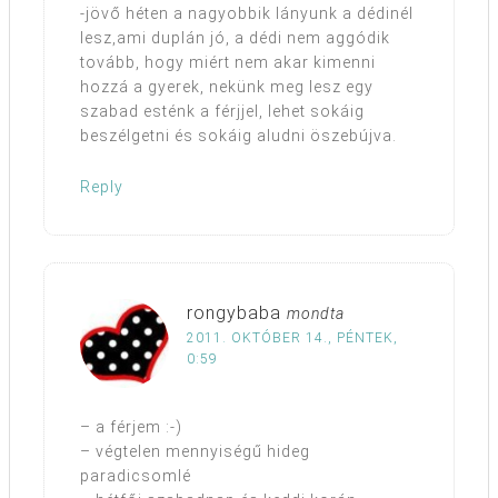
-jövő héten a nagyobbik lányunk a dédinél
lesz,ami duplán jó, a dédi nem aggódik
tovább, hogy miért nem akar kimenni
hozzá a gyerek, nekünk meg lesz egy
szabad esténk a férjjel, lehet sokáig
beszélgetni és sokáig aludni öszebújva.
Reply
rongybaba
mondta
2011. OKTÓBER 14., PÉNTEK,
0:59
– a férjem :-)
– végtelen mennyiségű hideg
paradicsomlé