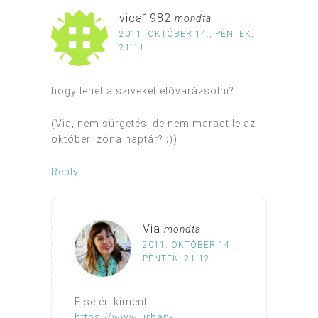
vica1982
mondta
2011. OKTÓBER 14., PÉNTEK,
21:11
hogy lehet a sziveket elővarázsolni?
(Via, nem sürgetés, de nem maradt le az
októberi zóna naptár? ;))
Reply
Via
mondta
2011. OKTÓBER 14.,
PÉNTEK, 21:12
Elsején kiment:
https://www.urban-