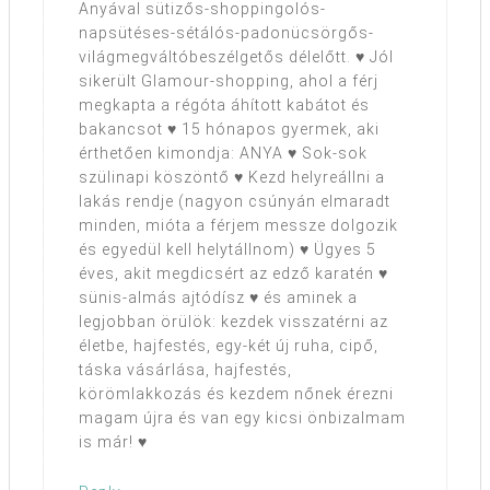
Anyával sütizős-shoppingolós-
napsütéses-sétálós-padonücsörgős-
világmegváltóbeszélgetős délelőtt. ♥ Jól
sikerült Glamour-shopping, ahol a férj
megkapta a régóta áhított kabátot és
bakancsot ♥ 15 hónapos gyermek, aki
érthetően kimondja: ANYA ♥ Sok-sok
szülinapi köszöntő ♥ Kezd helyreállni a
lakás rendje (nagyon csúnyán elmaradt
minden, mióta a férjem messze dolgozik
és egyedül kell helytállnom) ♥ Ügyes 5
éves, akit megdicsért az edző karatén ♥
sünis-almás ajtódísz ♥ és aminek a
legjobban örülök: kezdek visszatérni az
életbe, hajfestés, egy-két új ruha, cipő,
táska vásárlása, hajfestés,
körömlakkozás és kezdem nőnek érezni
magam újra és van egy kicsi önbizalmam
is már! ♥