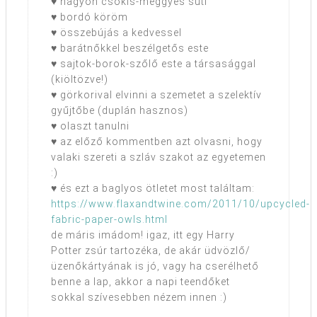
♥ nagyon csokis-meggyes süti
♥ bordó köröm
♥ összebújás a kedvessel
♥ barátnőkkel beszélgetős este
♥ sajtok-borok-szőlő este a társasággal
(kiöltözve!)
♥ görkorival elvinni a szemetet a szelektív
gyűjtőbe (duplán hasznos)
♥ olaszt tanulni
♥ az előző kommentben azt olvasni, hogy
valaki szereti a szláv szakot az egyetemen
:)
♥ és ezt a baglyos ötletet most találtam:
https://www.flaxandtwine.com/2011/10/upcycled-
fabric-paper-owls.html
de máris imádom! igaz, itt egy Harry
Potter zsúr tartozéka, de akár üdvözlő/
üzenőkártyának is jó, vagy ha cserélhető
benne a lap, akkor a napi teendőket
sokkal szívesebben nézem innen :)