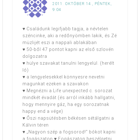
2011. OKTÓBER 14., PÉNTEK,
9:04
♥ Családunk legifjabb tagja, a névtelen
széncinke, aki a redőnyömben lakik, és Zé
müzlijét eszi a nappali ablakában
♥ 50-ből 47 pontot kapni az első szlovén
dolgozatra
♥ hülye szavakat tanulni lengyelül. (herélt
ló)
♥ a lengyelesekkel könnyesre nevetni
magunkat ezeken a szavakon
♥ Megnézni a Life unexpected c. sorozat
mindkét évadát (és arról inkább hallgatni,
hogy mennyire gáz, ha egy sorozatnak
happy end a vége)
♥ Őszi napsütésben békésen sétálgatni a
Kálvin téren
♥ „Nagyon szép a fogsorod!” bókot kapni
a fogászaton ♥ Fogászaton beszélgetni,