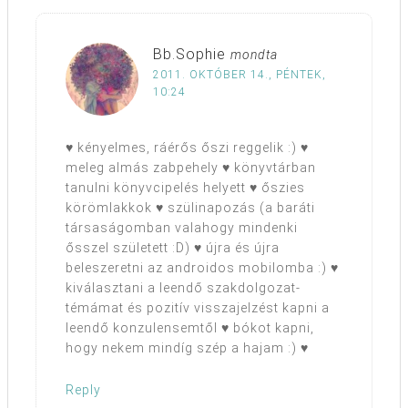
Bb.Sophie
mondta
2011. OKTÓBER 14., PÉNTEK,
10:24
♥ kényelmes, ráérős őszi reggelik :) ♥
meleg almás zabpehely ♥ könyvtárban
tanulni könyvcipelés helyett ♥ őszies
körömlakkok ♥ szülinapozás (a baráti
társaságomban valahogy mindenki
ősszel született :D) ♥ újra és újra
beleszeretni az androidos mobilomba :) ♥
kiválasztani a leendő szakdolgozat-
témámat és pozitív visszajelzést kapni a
leendő konzulensemtől ♥ bókot kapni,
hogy nekem mindíg szép a hajam :) ♥
Reply