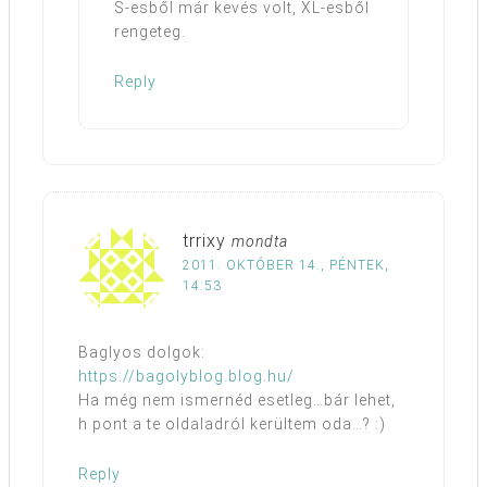
S-esből már kevés volt, XL-esből
rengeteg.
Reply
trrixy
mondta
2011. OKTÓBER 14., PÉNTEK,
14:53
Baglyos dolgok:
https://bagolyblog.blog.hu/
Ha még nem ismernéd esetleg…bár lehet,
h pont a te oldaladról kerültem oda…? :)
Reply