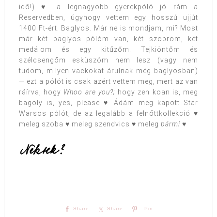
idő!) ♥ a legnagyobb gyerekpóló jó rám a
Reservedben, úgyhogy vettem egy hosszú ujjút
1400 Ft-ért. Baglyos. Már ne is mondjam, mi? Most
már két baglyos pólóm van, két szobrom, két
medálom és egy kitűzőm. Tejkiöntőm és
szélcsengőm esküszöm nem lesz (vagy nem
tudom, milyen vackokat árulnak még baglyosban)
— ezt a pólót is csak azért vettem meg, mert az van
ráírva, hogy
Whoo are you?;
hogy zen koan is, meg
bagoly is, yes, please ♥ Ádám meg kapott Star
Warsos pólót, de az legalább a felnőttkollekció ♥
meleg szoba ♥ meleg szendvics ♥ meleg
bármi
♥
Share
Share
Pin