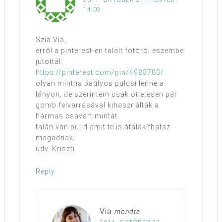
14:02
Szia Via,
erről a pinterest-en talált fotóról eszembe
jutottál:
https://pinterest.com/pin/4983783/
olyan mintha baglyos pulcsi lenne a
lányon, de szerintem csak ötletesen pár
gomb felvarrásával kihasználták a
hármas csavart mintát.
talán van pulid amit te is átalakíthatsz
magadnak.
üdv. Kriszti
Reply
Via
mondta