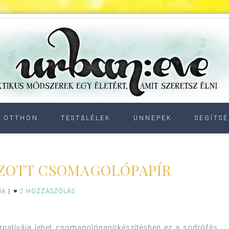
OTTHON
TEST&LÉLEK
ÜNNEPEK
SEGÍTSÉ
ZOTT CSOMAGOLÓPAPÍR
IA
|
2 HOZZÁSZÓLÁS
natívája lehet csomagolópapírkészítésben ez a sodrófás