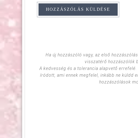
Ha új hozzászóló vagy, az első hozzászólás
visszatérő hozzászólók 
A kedvesség és a tolerancia alapvető errefelé
íródott, ami ennek megfelel, inkább ne küldd e
hozzászólások mod