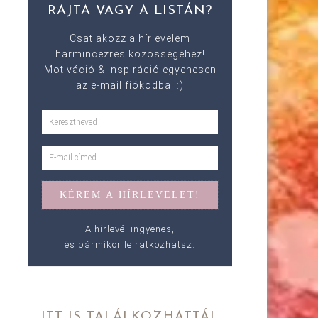
RAJTA VAGY A LISTÁN?
Csatlakozz a hírlevelem
harmincezres közösségéhez!
Motiváció & inspiráció egyenesen
az e-mail fiókodba! :)
A hírlevél ingyenes,
és bármikor leiratkozhatsz.
ITT IS TALÁLKOZHATTÁL