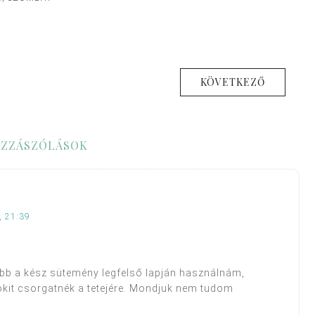
KÖVETKEZŐ
ZZÁSZÓLÁSOK
 21:39
ább a kész sütemény legfelső lapján használnám,
okit csorgatnék a tetejére. Mondjuk nem tudom