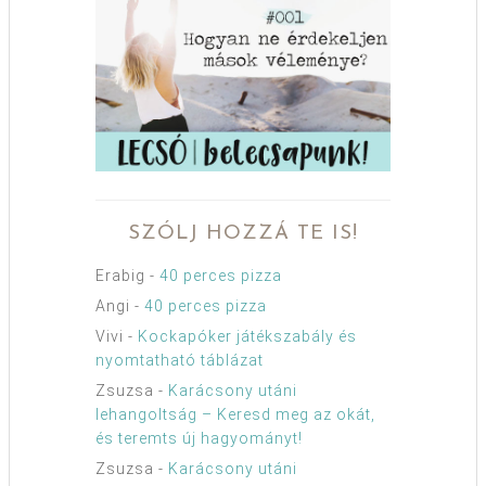
SZÓLJ HOZZÁ TE IS!
Erabig
-
40 perces pizza
Angi
-
40 perces pizza
Vivi
-
Kockapóker játékszabály és
nyomtatható táblázat
Zsuzsa
-
Karácsony utáni
lehangoltság – Keresd meg az okát,
és teremts új hagyományt!
Zsuzsa
-
Karácsony utáni