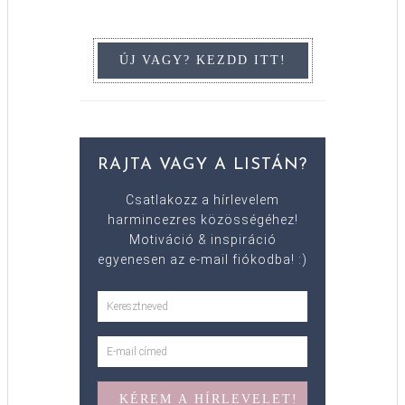
RAJTA VAGY A LISTÁN?
Csatlakozz a hírlevelem
harmincezres közösségéhez!
Motiváció & inspiráció
egyenesen az e-mail fiókodba! :)