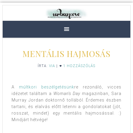
MENTÁLIS HAJMOSÁS
ÍRTA:
VIA
|
1 HOZZÁSZÓLÁS
A
múltkori beszélgetésünk
re rezonáló, vicces
idézetet találtam a
Woman’s Day
magazinban, Sara
Murray Jordan doktornő tollából. Érdemes észben
tartani, és elalvás előtt letenni a gondolatokat (jót,
rosszat, mindet) egy mentális hajmosással. :)
Mindjárt hétvége!