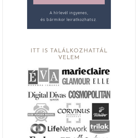
A hírlevél ingyenes,
és bármikor leiratkozhatsz.
ITT IS TALÁLKOZHATTÁL
VELEM