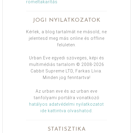
romeltakarítás
JOGI NYILATKOZATOK
Kérlek, a blog tartalmát ne másold, ne
jelentesd meg más online és offline
felületen.
Urban:Eve egyedi szöveges, képi és
multimédiás tartalom © 2008-2026
Cabbit Supreme LTD, Farkas Lívia.
Minden jog fenntartva!
Az urban:eve és az urban:eve
tanfolyami portálra vonatkozó
hatályos adatvédelmi nyilatkozatot
ide kattintva olvashatod
.
STATISZTIKA