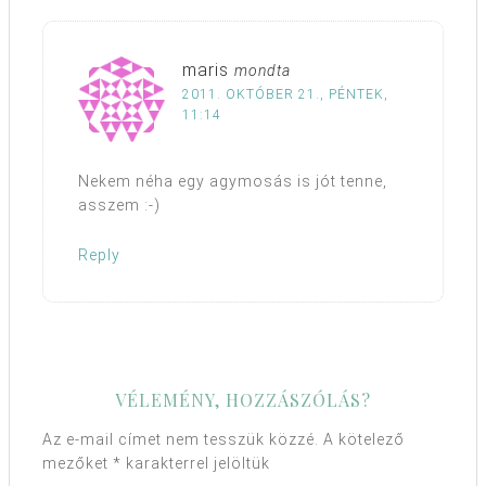
maris
mondta
2011. OKTÓBER 21., PÉNTEK,
11:14
Nekem néha egy agymosás is jót tenne,
asszem :-)
Reply
VÉLEMÉNY, HOZZÁSZÓLÁS?
Az e-mail címet nem tesszük közzé.
A kötelező
mezőket
*
karakterrel jelöltük