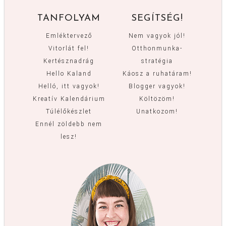
TANFOLYAM
SEGÍTSÉG!
Emléktervező
Nem vagyok jól!
Vitorlát fel!
Otthonmunka-
Kertésznadrág
stratégia
Hello Kaland
Káosz a ruhatáram!
Helló, itt vagyok!
Blogger vagyok!
Kreatív Kalendárium
Költözöm!
Túlélőkészlet
Unatkozom!
Ennél zöldebb nem
lesz!