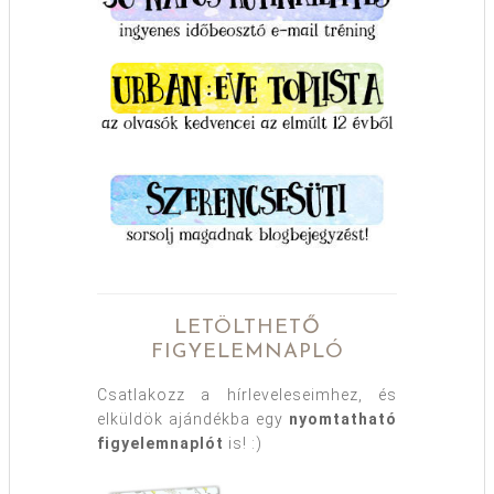
LETÖLTHETŐ
FIGYELEMNAPLÓ
Csatlakozz a hírleveleseimhez, és
elküldök ajándékba egy
nyomtatható
figyelemnaplót
is! :)