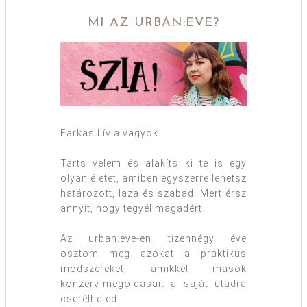
MI AZ URBAN:EVE?
Farkas Lívia vagyok.
Tarts velem és alakíts ki te is egy
olyan életet, amiben egyszerre lehetsz
határozott, laza és szabad. Mert érsz
annyit, hogy tegyél magadért.
Az urban:eve-en tizennégy éve
osztom meg azokat a praktikus
módszereket, amikkel mások
konzerv-megoldásait a saját utadra
cserélheted.