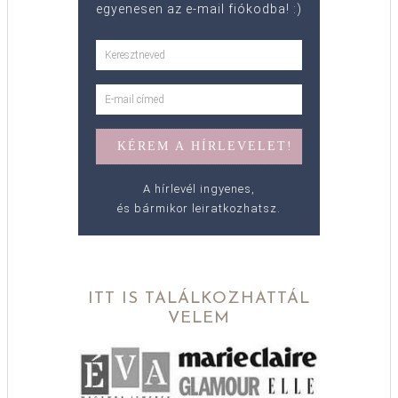
egyenesen az e-mail fiókodba! :)
A hírlevél ingyenes,
és bármikor leiratkozhatsz.
ITT IS TALÁLKOZHATTÁL
VELEM