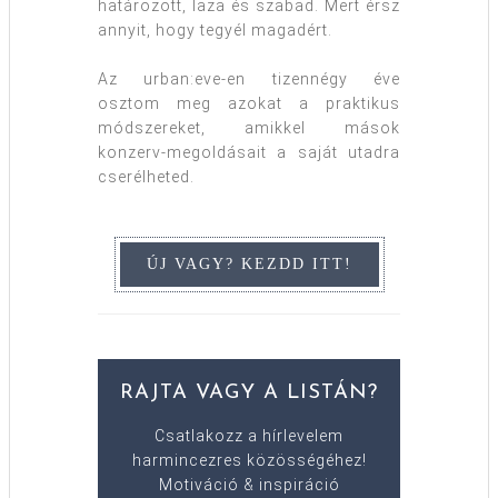
határozott, laza és szabad. Mert érsz
annyit, hogy tegyél magadért.
Az urban:eve-en tizennégy éve
osztom meg azokat a praktikus
módszereket, amikkel mások
konzerv-megoldásait a saját utadra
cserélheted.
RAJTA VAGY A LISTÁN?
Csatlakozz a hírlevelem
harmincezres közösségéhez!
Motiváció & inspiráció