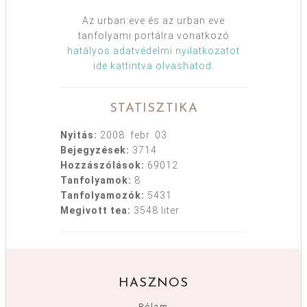
Az urban:eve és az urban:eve
tanfolyami portálra vonatkozó
hatályos adatvédelmi nyilatkozatot
ide kattintva olvashatod
.
STATISZTIKA
Nyitás:
2008. febr. 03.
Bejegyzések:
3714
Hozzászólások:
69012
Tanfolyamok:
8
Tanfolyamozók:
5431
Megivott tea:
3548 liter
HASZNOS