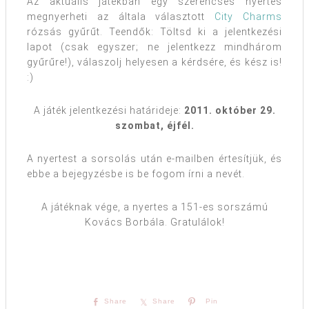
Az aktuális játékban egy szerencsés nyertes
megnyerheti az általa választott
City Charms
rózsás gyűrűt. Teendők: Töltsd ki a jelentkezési
lapot (csak egyszer; ne jelentkezz mindhárom
gyűrűre!), válaszolj helyesen a kérdsére, és kész is!
:)
A játék jelentkezési határideje:
2011. október 29.
szombat, éjfél.
A nyertest a sorsolás után e-mailben értesítjük, és
ebbe a bejegyzésbe is be fogom írni a nevét.
A játéknak vége, a nyertes a 151-es sorszámú
Kovács Borbála. Gratulálok!
Share
Share
Pin