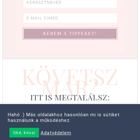
KÖVETSZ
MÁR?
ITT IS MEGTALÁLSZ:
Hahó :) Más oldalakhoz hasonlóan mi is sütiket
használunk a működéshez.
© COPYRIGHT 2008–2026 CABBIT SUPREME LTD, FARKAS LÍVIA
Adatvédelem
Oké, köszi
• MINDEN JOG FENNTARTVA! ·