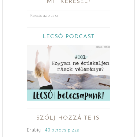
MIT KERESEL?
LECSÓ PODCAST
SZÓLJ HOZZÁ TE IS!
Erabig
-
40 perces pizza