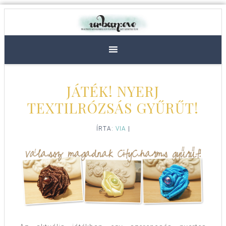
JÁTÉK! NYERJ
TEXTILRÓZSÁS GYŰRŰT!
ÍRTA:
VIA
|