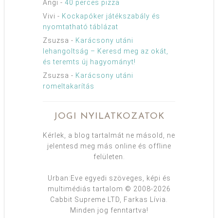
Angi
-
40 perces pizza
Vivi
-
Kockapóker játékszabály és
nyomtatható táblázat
Zsuzsa
-
Karácsony utáni
lehangoltság – Keresd meg az okát,
és teremts új hagyományt!
Zsuzsa
-
Karácsony utáni
romeltakarítás
JOGI NYILATKOZATOK
Kérlek, a blog tartalmát ne másold, ne
jelentesd meg más online és offline
felületen.
Urban:Eve egyedi szöveges, képi és
multimédiás tartalom © 2008-2026
Cabbit Supreme LTD, Farkas Lívia.
Minden jog fenntartva!