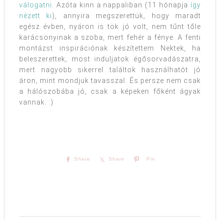
válogatni
. Azóta kinn a nappaliban (11 hónapja
így
nézett ki
), annyira megszerettük, hogy maradt
egész évben, nyáron is tök jó volt, nem tűnt tőle
karácsonyinak a szoba, mert fehér a fénye. A fenti
montázst inspirációnak készítettem Nektek, ha
beleszerettek, most induljatok égősorvadászatra,
mert nagyobb sikerrel találtok használhatót jó
áron, mint mondjuk tavasszal. És persze nem csak
a hálószobába jó, csak a képeken főként ágyak
vannak. :)
Share
Share
Pin