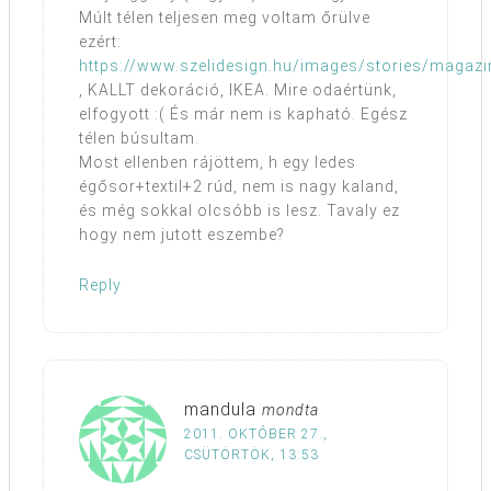
Múlt télen teljesen meg voltam őrülve
ezért:
https://www.szelidesign.hu/images/stories/magaz
, KALLT dekoráció, IKEA. Mire odaértünk,
elfogyott :( És már nem is kapható. Egész
télen búsultam.
Most ellenben rájöttem, h egy ledes
égősor+textil+2 rúd, nem is nagy kaland,
és még sokkal olcsóbb is lesz. Tavaly ez
hogy nem jutott eszembe?
Reply
mandula
mondta
2011. OKTÓBER 27.,
CSÜTÖRTÖK, 13:53