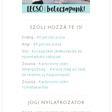
SZÓLJ HOZZÁ TE IS!
Erabig
-
40 perces pizza
Angi
-
40 perces pizza
Vivi
-
Kockapóker játékszabály és
nyomtatható táblázat
Zsuzsa
-
Karácsony utáni
lehangoltság – Keresd meg az okát,
és teremts új hagyományt!
Zsuzsa
-
Karácsony utáni
romeltakarítás
JOGI NYILATKOZATOK