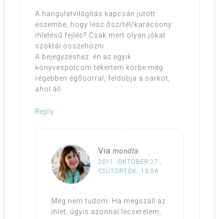
A hangulatvilágítás kapcsán jutott
eszembe, hogy lesz ősz/tél/karácsony
ihletésű fejléc? Csak mert olyan jókat
szoktál összehozni.
A bejegyzéshez: én az egyik
könyvespolcom tekertem körbe még
régebben égősorral, feldobja a sarkot,
ahol áll.
Reply
Via
mondta
2011. OKTÓBER 27.,
CSÜTÖRTÖK, 13:56
Még nem tudom. Ha megszáll az
ihlet, úgyis azonnal lecserélem,