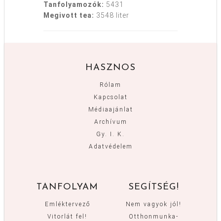
Tanfolyamozók:
5431
Megivott tea:
3548 liter
HASZNOS
Rólam
Kapcsolat
Médiaajánlat
Archívum
Gy. I. K.
Adatvédelem
TANFOLYAM
SEGÍTSÉG!
Emléktervező
Nem vagyok jól!
Vitorlát fel!
Otthonmunka-