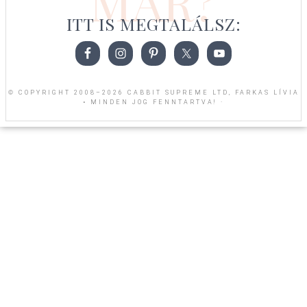
MÁR?
ITT IS MEGTALÁLSZ:
© COPYRIGHT 2008–2026 CABBIT SUPREME LTD, FARKAS LÍVIA
• MINDEN JOG FENNTARTVA! ·