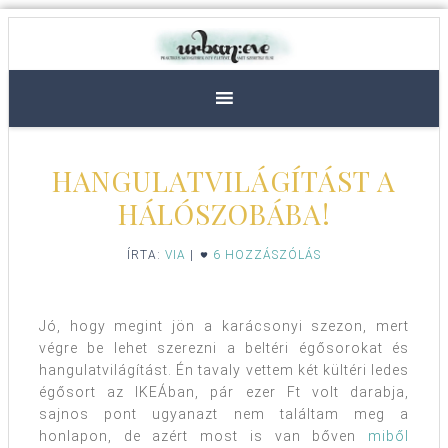
HANGULATVILÁGÍTÁST A
HÁLÓSZOBÁBA!
ÍRTA:
VIA
|
6 HOZZÁSZÓLÁS
Jó, hogy megint jön a karácsonyi szezon, mert
végre be lehet szerezni a beltéri égősorokat és
hangulatvilágítást. Én tavaly vettem két kültéri ledes
égősort az IKEÁban, pár ezer Ft volt darabja,
sajnos pont ugyanazt nem találtam meg a
honlapon, de azért most is van bőven
miből