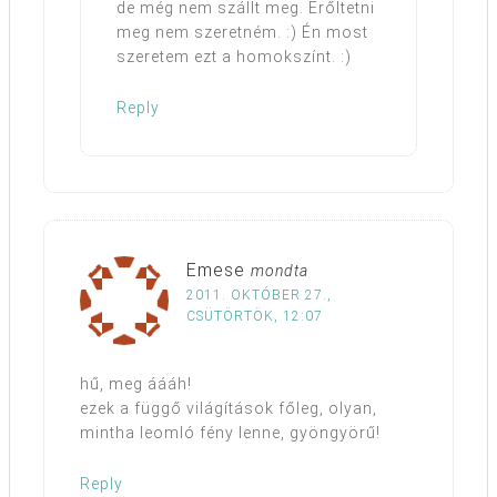
de még nem szállt meg. Erőltetni
meg nem szeretném. :) Én most
szeretem ezt a homokszínt. :)
Reply
Emese
mondta
2011. OKTÓBER 27.,
CSÜTÖRTÖK, 12:07
hű, meg áááh!
ezek a függő világítások főleg, olyan,
mintha leomló fény lenne, gyöngyörű!
Reply