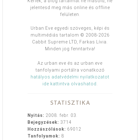
Kérlek, a blog tartalmát ne másold, ne
jelentesd meg más online és offline
felületen.
Urban:Eve egyedi szöveges, képi és
multimédiás tartalom © 2008-2026
Cabbit Supreme LTD, Farkas Lívia.
Minden jog fenntartva!
Az urban:eve és az urban:eve
tanfolyami portálra vonatkozó
hatályos adatvédelmi nyilatkozatot
ide kattintva olvashatod
.
STATISZTIKA
Nyitás:
2008. febr. 03.
Bejegyzések:
3714
Hozzászólások:
69012
Tanfolyamok:
8