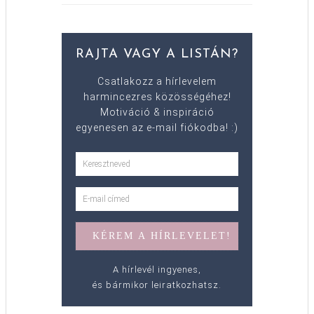
RAJTA VAGY A LISTÁN?
Csatlakozz a hírlevelem
harmincezres közösségéhez!
Motiváció & inspiráció
egyenesen az e-mail fiókodba! :)
A hírlevél ingyenes,
és bármikor leiratkozhatsz.