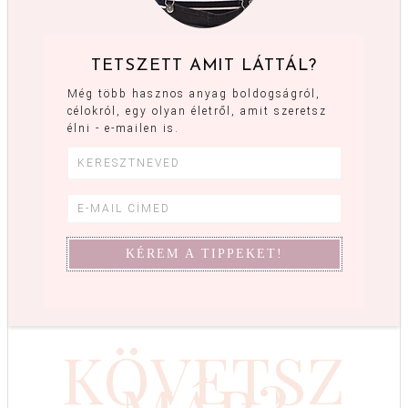
TETSZETT AMIT LÁTTÁL?
Még több hasznos anyag boldogságról,
célokról, egy olyan életről, amit szeretsz
élni - e-mailen is.
KÖVETSZ