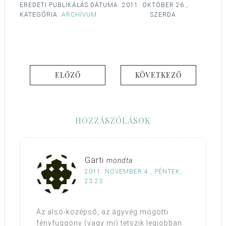
EREDETI PUBLIKÁLÁS DÁTUMA:
2011. OKTÓBER 26.,
KATEGÓRIA:
ARCHÍVUM
SZERDA
ELŐZŐ
KÖVETKEZŐ
HOZZÁSZÓLÁSOK
Garti
mondta
2011. NOVEMBER 4., PÉNTEK,
23:23
Az alsó-középső, az ágyvég mögötti
fényfüggöny (vagy mi) tetszik legjobban.