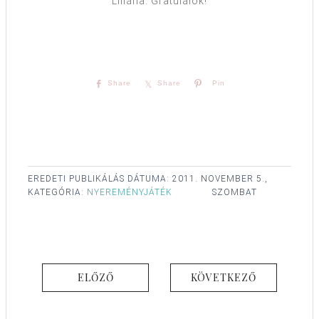
Liliána. Gratulálok!
Share
Share
Pin
EREDETI PUBLIKÁLÁS DÁTUMA:
2011. NOVEMBER 5.,
KATEGÓRIA:
NYEREMÉNYJÁTÉK
SZOMBAT
ELŐZŐ
KÖVETKEZŐ