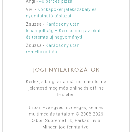
Angi
-
40 perces pizza
Vivi
-
Kockapóker játékszabály és
nyomtatható táblázat
Zsuzsa
-
Karácsony utáni
lehangoltság – Keresd meg az okát,
és teremts új hagyományt!
Zsuzsa
-
Karácsony utáni
romeltakarítás
JOGI NYILATKOZATOK
Kérlek, a blog tartalmát ne másold, ne
jelentesd meg más online és offline
felületen.
Urban:Eve egyedi szöveges, képi és
multimédiás tartalom © 2008-2026
Cabbit Supreme LTD, Farkas Lívia.
Minden jog fenntartva!