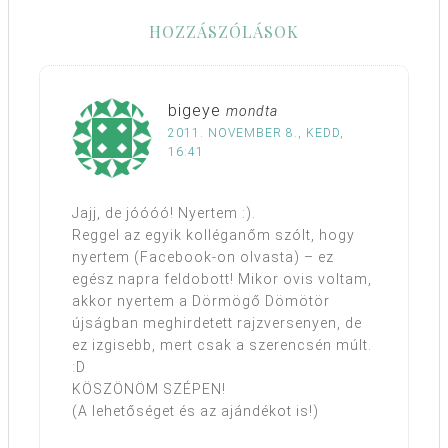
HOZZÁSZÓLÁSOK
bigeye
mondta
2011. NOVEMBER 8., KEDD,
16:41
Jajj, de jóóóó! Nyertem :).
Reggel az egyik kolléganőm szólt, hogy
nyertem (Facebook-on olvasta) – ez
egész napra feldobott! Mikor ovis voltam,
akkor nyertem a Dörmögő Dömötör
újságban meghirdetett rajzversenyen, de
ez izgisebb, mert csak a szerencsén múlt.
:D
KÖSZÖNÖM SZÉPEN!
(A lehetőséget és az ajándékot is!)