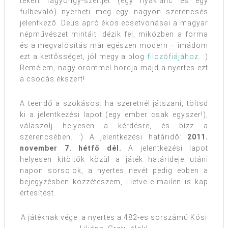
tekert fagyöngy-szettjét (egy nyaklánc és egy
fülbevaló) nyerheti meg egy nagyon szerencsés
jelentkező. Deus aprólékos ecsetvonásai a magyar
népművészet mintáit idézik fel, miközben a forma
és a megvalósítás már egészen modern – imádom
ezt a kettősséget, jól megy a blog
filozófiájához
. :)
Remélem, nagy örömmel hordja majd a nyertes ezt
a csodás ékszert!
A teendő a szokásos: ha szeretnél játszani, töltsd
ki a jelentkezési lapot (egy ember csak egyszer!),
válaszolj helyesen a kérdésre, és bízz a
szerencsében. :) A jelentkezési határidő:
2011.
november 7. hétfő dél.
A jelentkezési lapot
helyesen kitöltők közül a játék határideje utáni
napon sorsolok, a nyertes nevét pedig ebben a
bejegyzésben közzéteszem, illetve e-mailen is kap
értesítést.
A játéknak vége. a nyertes a 482-es sorszámú Kósi