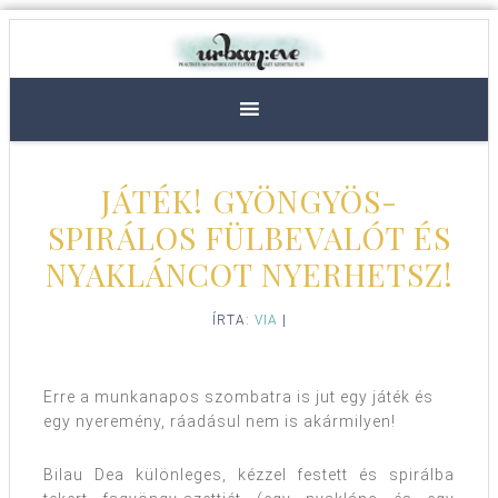
JÁTÉK! GYÖNGYÖS-
SPIRÁLOS FÜLBEVALÓT ÉS
NYAKLÁNCOT NYERHETSZ!
ÍRTA:
VIA
|
Erre a munkanapos szombatra is jut egy játék és
egy nyeremény, ráadásul nem is akármilyen!
Bilau Dea
különleges, kézzel festett és spirálba