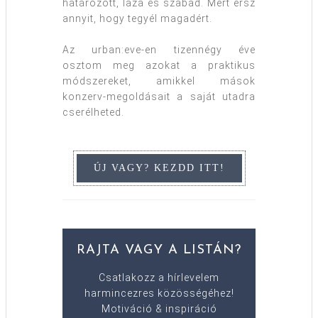
határozott, laza és szabad. Mert érsz
annyit, hogy tegyél magadért.
Az urban:eve-en tizennégy éve
osztom meg azokat a praktikus
módszereket, amikkel mások
konzerv-megoldásait a saját utadra
cserélheted.
RAJTA VAGY A LISTÁN?
Csatlakozz a hírlevelem
harmincezres közösségéhez!
Motiváció & inspiráció