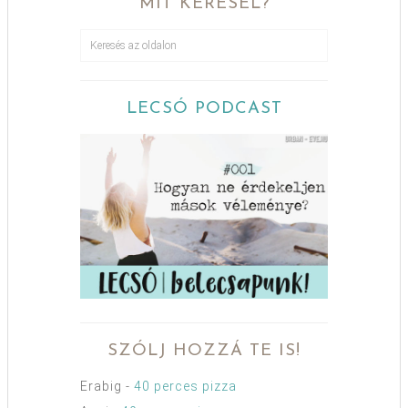
MIT KERESEL?
LECSÓ PODCAST
SZÓLJ HOZZÁ TE IS!
Erabig
-
40 perces pizza