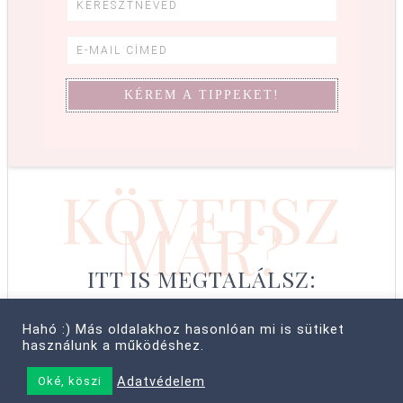
KÖVETSZ
MÁR?
ITT IS MEGTALÁLSZ:
Hahó :) Más oldalakhoz hasonlóan mi is sütiket
használunk a működéshez.
© COPYRIGHT 2008–2026 CABBIT SUPREME LTD, FARKAS LÍVIA
Adatvédelem
Oké, köszi
• MINDEN JOG FENNTARTVA! ·