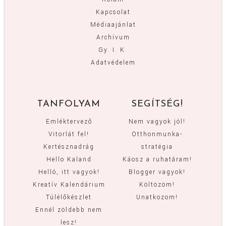
Kapcsolat
Médiaajánlat
Archívum
Gy. I. K.
Adatvédelem
TANFOLYAM
SEGÍTSÉG!
Emléktervező
Nem vagyok jól!
Vitorlát fel!
Otthonmunka-
Kertésznadrág
stratégia
Hello Kaland
Káosz a ruhatáram!
Helló, itt vagyok!
Blogger vagyok!
Kreatív Kalendárium
Költözöm!
Túlélőkészlet
Unatkozom!
Ennél zöldebb nem
lesz!