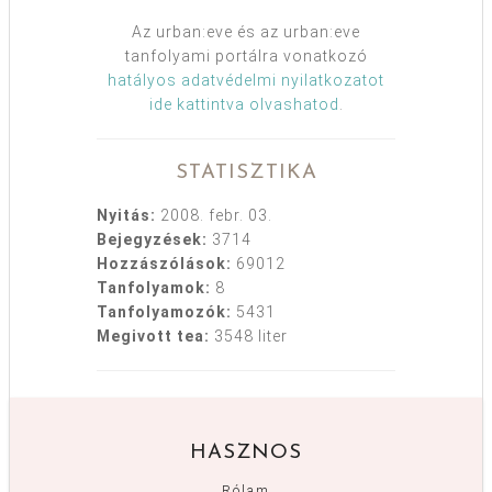
Az urban:eve és az urban:eve
tanfolyami portálra vonatkozó
hatályos adatvédelmi nyilatkozatot
ide kattintva olvashatod
.
STATISZTIKA
Nyitás:
2008. febr. 03.
Bejegyzések:
3714
Hozzászólások:
69012
Tanfolyamok:
8
Tanfolyamozók:
5431
Megivott tea:
3548 liter
HASZNOS
Rólam